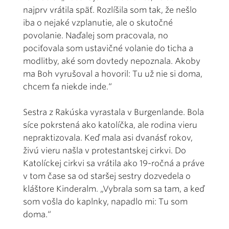
najprv vrátila späť. Rozlíšila som tak, že nešlo
iba o nejaké vzplanutie, ale o skutočné
povolanie. Naďalej som pracovala, no
pociťovala som ustavičné volanie do ticha a
modlitby, aké som dovtedy nepoznala. Akoby
ma Boh vyrušoval a hovoril: Tu už nie si doma,
chcem ťa niekde inde.“
Sestra z Rakúska vyrastala v Burgenlande. Bola
síce pokrstená ako katolíčka, ale rodina vieru
nepraktizovala. Keď mala asi dvanásť rokov,
živú vieru našla v protestantskej cirkvi. Do
Katolíckej cirkvi sa vrátila ako 19-ročná a práve
v tom čase sa od staršej sestry dozvedela o
kláštore Kinderalm. „Vybrala som sa tam, a keď
som vošla do kaplnky, napadlo mi: Tu som
doma.“