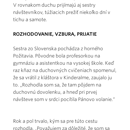
V rovnakom duchu prijímajú aj sestry
návštevníkov, túžiacich prežiť niekoľko dní v
tichu a samote.
ROZHODOVANIE, VZBURA, PRIJATIE
Sestra zo Slovenska pochádza z horného
Požitavia. Pôvodne bola profesorkou na
gymnáziu a asistentkou na vysokej škole. Keď
raz kňaz na duchovných cvičeniach spomenul,
že sa vrátil z kláštora v Kinderalme, zaujalo ju
to. „Rozhodla som sa, že tam pôjdem na
duchovnú dovolenku, a hneď pri prvej
návšteve som v srdci pocítila Pánovo volanie.“
Rok a pol trvalo, kým sa pre túto cestu
rozhodla. „Považujem za dôležité, že som sa