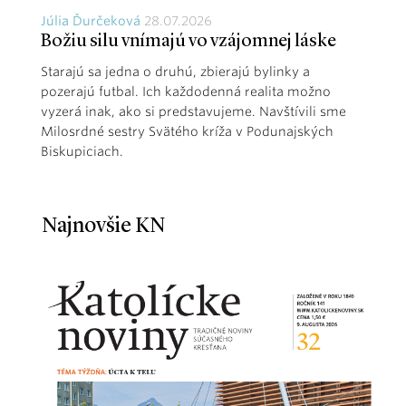
Júlia Ďurčeková
28.07.2026
Božiu silu vnímajú vo vzájomnej láske
Starajú sa jedna o druhú, zbierajú bylinky a
pozerajú futbal. Ich každodenná realita možno
vyzerá inak, ako si predstavujeme. Navštívili sme
Milosrdné sestry Svätého kríža v Podunajských
Biskupiciach.
Najnovšie KN