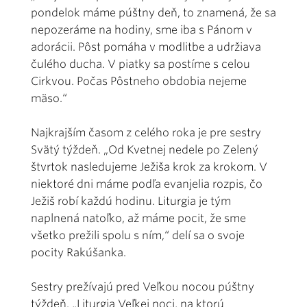
pondelok máme púštny deň, to znamená, že sa
nepozeráme na hodiny, sme iba s Pánom v
adorácii. Pôst pomáha v modlitbe a udržiava
čulého ducha. V piatky sa postíme s celou
Cirkvou. Počas Pôstneho obdobia nejeme
mäso.“
Najkrajším časom z celého roka je pre sestry
Svätý týždeň. „Od Kvetnej nedele po Zelený
štvrtok nasledujeme Ježiša krok za krokom. V
niektoré dni máme podľa evanjelia rozpis, čo
Ježiš robí každú hodinu. Liturgia je tým
naplnená natoľko, až máme pocit, že sme
všetko prežili spolu s ním,“ delí sa o svoje
pocity Rakúšanka.
Sestry prežívajú pred Veľkou nocou púštny
týždeň. „Liturgia Veľkej noci, na ktorú