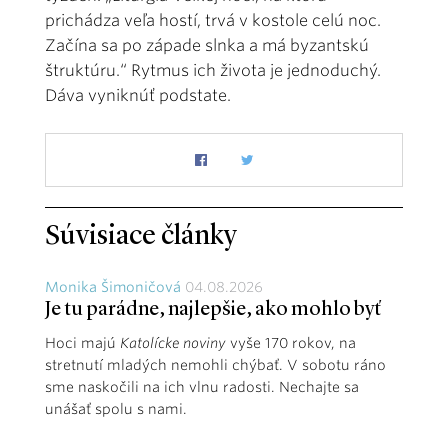
prichádza veľa hostí, trvá v kostole celú noc.
Začína sa po západe slnka a má byzantskú
štruktúru.“ Rytmus ich života je jednoduchý.
Dáva vyniknúť podstate.
Súvisiace články
Monika Šimoničová
04.08.2026
Je tu parádne, najlepšie, ako mohlo byť
Hoci majú
Katolícke noviny
vyše 170 rokov, na
stretnutí mladých nemohli chýbať. V sobotu ráno
sme naskočili na ich vlnu radosti. Nechajte sa
unášať spolu s nami.