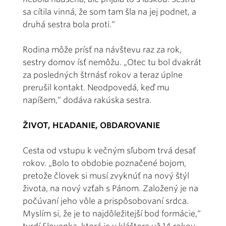
sa cítila vinná, že som tam šla na jej podnet, a
druhá sestra bola proti.“
Rodina môže prísť na návštevu raz za rok,
sestry domov ísť nemôžu. „Otec tu bol dvakrát
za posledných štrnásť rokov a teraz úplne
prerušil kontakt. Neodpovedá, keď mu
napíšem,“ dodáva rakúska sestra.
ŽIVOT, HĽADANIE, OBDAROVANIE
Cesta od vstupu k večným sľubom trvá desať
rokov. „Bolo to obdobie poznačené bojom,
pretože človek si musí zvyknúť na nový štýl
života, na nový vzťah s Pánom. Založený je na
počúvaní jeho vôle a prispôsobovaní srdca.
Myslím si, že je to najdôležitejší bod formácie,“