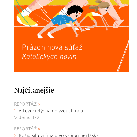
Najčítanejšie
REPORTÁŽ
V Levoči dýchame vzduch raja
Videné: 472
REPORTÁŽ
Božiu silu vnímajú vo vzájomnej láske