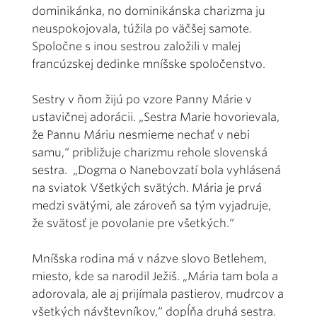
dominikánka, no dominikánska charizma ju
neuspokojovala, túžila po väčšej samote.
Spoločne s inou sestrou založili v malej
francúzskej dedinke mníšske spoločenstvo.
Sestry v ňom žijú po vzore Panny Márie v
ustavičnej adorácii. „Sestra Marie hovorievala,
že Pannu Máriu nesmieme nechať v nebi
samu,“ približuje charizmu rehole slovenská
sestra. „Dogma o Nanebovzatí bola vyhlásená
na sviatok Všetkých svätých. Mária je prvá
medzi svätými, ale zároveň sa tým vyjadruje,
že svätosť je povolanie pre všetkých.“
Mníšska rodina má v názve slovo Betlehem,
miesto, kde sa narodil Ježiš. „Mária tam bola a
adorovala, ale aj prijímala pastierov, mudrcov a
všetkých návštevníkov,“ dopĺňa druhá sestra.