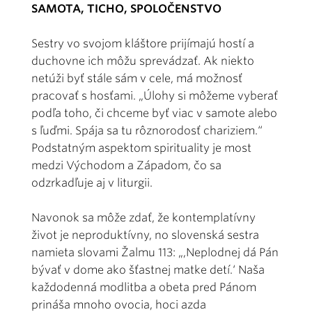
SAMOTA, TICHO, SPOLOČENSTVO
Sestry vo svojom kláštore prijímajú hostí a
duchovne ich môžu sprevádzať. Ak niekto
netúži byť stále sám v cele, má možnosť
pracovať s hosťami. „Úlohy si môžeme vyberať
podľa toho, či chceme byť viac v samote alebo
s ľuďmi. Spája sa tu rôznorodosť chariziem.“
Podstatným aspektom spirituality je most
medzi Východom a Západom, čo sa
odzrkadľuje aj v liturgii.
Navonok sa môže zdať, že kontemplatívny
život je neproduktívny, no slovenská sestra
namieta slovami Žalmu 113: „,Neplodnej dá Pán
bývať v dome ako šťastnej matke detí.‘ Naša
každodenná modlitba a obeta pred Pánom
prináša mnoho ovocia, hoci azda