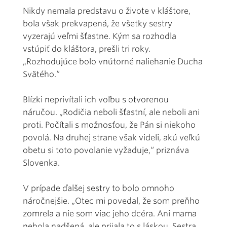
Nikdy nemala predstavu o živote v kláštore,
bola však prekvapená, že všetky sestry
vyzerajú veľmi šťastne. Kým sa rozhodla
vstúpiť do kláštora, prešli tri roky.
„Rozhodujúce bolo vnútorné naliehanie Ducha
Svätého.“
Blízki neprivítali ich voľbu s otvorenou
náručou. „Rodičia neboli šťastní, ale neboli ani
proti. Počítali s možnosťou, že Pán si niekoho
povolá. Na druhej strane však videli, akú veľkú
obetu si toto povolanie vyžaduje,“ priznáva
Slovenka.
V prípade ďalšej sestry to bolo omnoho
náročnejšie. „Otec mi povedal, že som preňho
zomrela a nie som viac jeho dcéra. Ani mama
nebola nadšená, ale prijala to s láskou. Sestra