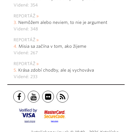
Videné: 354
REPORTÁŽ
Nemôžem alebo neviem, to nie je argument
Videné: 348
REPORTÁŽ
Misia sa začína v tom, ako žijeme
Videné: 267
REPORTÁŽ
Krása zdobí chodby, ale aj vychováva
Videné: 233