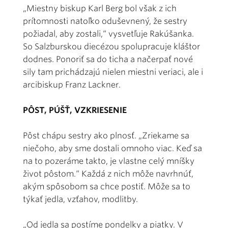
„Miestny biskup Karl Berg bol však z ich
prítomnosti natoľko oduševnený, že sestry
požiadal, aby zostali,“ vysvetľuje Rakúšanka.
So Salzburskou diecézou spolupracuje kláštor
dodnes. Ponoriť sa do ticha a načerpať nové
sily tam prichádzajú nielen miestni veriaci, ale i
arcibiskup Franz Lackner.
PÔST, PÚŠŤ, VZKRIESENIE
Pôst chápu sestry ako plnosť. „Zriekame sa
niečoho, aby sme dostali omnoho viac. Keď sa
na to pozeráme takto, je vlastne celý mníšky
život pôstom.“ Každá z nich môže navrhnúť,
akým spôsobom sa chce postiť. Môže sa to
týkať jedla, vzťahov, modlitby.
„Od jedla sa postíme pondelky a piatky. V