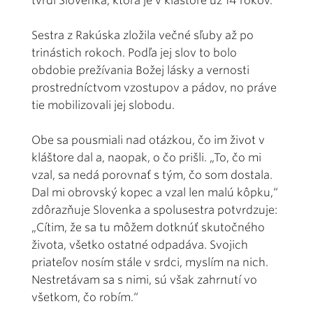
tvrdí Slovenka, ktorá je v kláštore už 14 rokov.
Sestra z Rakúska zložila večné sľuby až po
trinástich rokoch. Podľa jej slov to bolo
obdobie prežívania Božej lásky a vernosti
prostredníctvom vzostupov a pádov, no práve
tie mobilizovali jej slobodu.
Obe sa pousmiali nad otázkou, čo im život v
kláštore dal a, naopak, o čo prišli. „To, čo mi
vzal, sa nedá porovnať s tým, čo som dostala.
Dal mi obrovský kopec a vzal len malú kôpku,“
zdôrazňuje Slovenka a spolusestra potvrdzuje:
„Cítim, že sa tu môžem dotknúť skutočného
života, všetko ostatné odpadáva. Svojich
priateľov nosím stále v srdci, myslím na nich.
Nestretávam sa s nimi, sú však zahrnutí vo
všetkom, čo robím.“