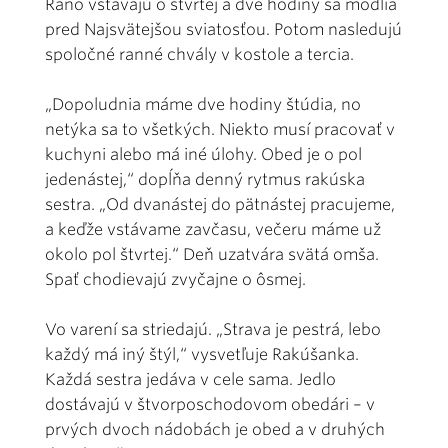
Ráno vstávajú o štvrtej a dve hodiny sa modlia
pred Najsvätejšou sviatosťou. Potom nasledujú
spoločné ranné chvály v kostole a tercia.
„Dopoludnia máme dve hodiny štúdia, no
netýka sa to všetkých. Niekto musí pracovať v
kuchyni alebo má iné úlohy. Obed je o pol
jedenástej,“ dopĺňa denný rytmus rakúska
sestra. „Od dvanástej do pätnástej pracujeme,
a keďže vstávame zavčasu, večeru máme už
okolo pol štvrtej.“ Deň uzatvára svätá omša.
Spať chodievajú zvyčajne o ôsmej.
Vo varení sa striedajú. „Strava je pestrá, lebo
každý má iný štýl,“ vysvetľuje Rakúšanka.
Každá sestra jedáva v cele sama. Jedlo
dostávajú v štvorposchodovom obedári – v
prvých dvoch nádobách je obed a v druhých