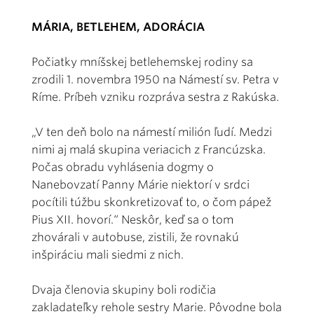
MÁRIA, BETLEHEM, ADORÁCIA
Počiatky mníšskej betlehemskej rodiny sa
zrodili 1. novembra 1950 na Námestí sv. Petra v
Ríme. Príbeh vzniku rozpráva sestra z Rakúska.
„V ten deň bolo na námestí milión ľudí. Medzi
nimi aj malá skupina veriacich z Francúzska.
Počas obradu vyhlásenia dogmy o
Nanebovzatí Panny Márie niektorí v srdci
pocítili túžbu skonkretizovať to, o čom pápež
Pius XII. hovorí.“ Neskôr, keď sa o tom
zhovárali v autobuse, zistili, že rovnakú
inšpiráciu mali siedmi z nich.
Dvaja členovia skupiny boli rodičia
zakladateľky rehole sestry Marie. Pôvodne bola