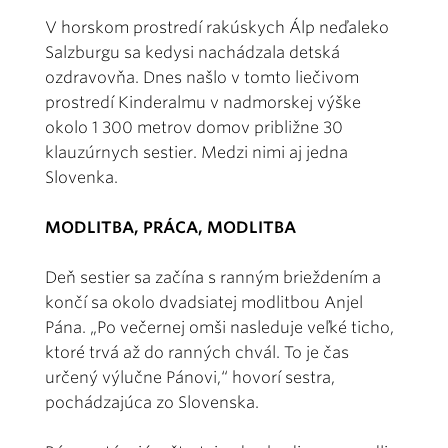
V horskom prostredí rakúskych Álp neďaleko
Salzburgu sa kedysi nachádzala detská
ozdravovňa. Dnes našlo v tomto liečivom
prostredí Kinderalmu v nadmorskej výške
okolo 1 300 metrov domov približne 30
klauzúrnych sestier. Medzi nimi aj jedna
Slovenka.
MODLITBA, PRÁCA, MODLITBA
Deň sestier sa začína s ranným brieždením a
končí sa okolo dvadsiatej modlitbou Anjel
Pána. „Po večernej omši nasleduje veľké ticho,
ktoré trvá až do ranných chvál. To je čas
určený výlučne Pánovi,“ hovorí sestra,
pochádzajúca zo Slovenska.