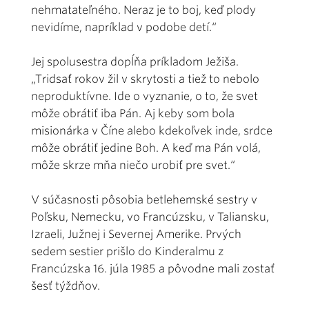
nehmatateľného. Neraz je to boj, keď plody
nevidíme, napríklad v podobe detí.“
Jej spolusestra dopĺňa príkladom Ježiša.
„Tridsať rokov žil v skrytosti a tiež to nebolo
neproduktívne. Ide o vyznanie, o to, že svet
môže obrátiť iba Pán. Aj keby som bola
misionárka v Číne alebo kdekoľvek inde, srdce
môže obrátiť jedine Boh. A keď ma Pán volá,
môže skrze mňa niečo urobiť pre svet.“
V súčasnosti pôsobia betlehemské sestry v
Poľsku, Nemecku, vo Francúzsku, v Taliansku,
Izraeli, Južnej i Severnej Amerike. Prvých
sedem sestier prišlo do Kinderalmu z
Francúzska 16. júla 1985 a pôvodne mali zostať
šesť týždňov.