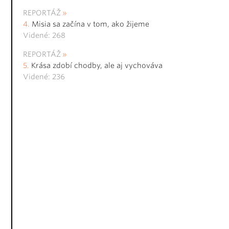
REPORTÁŽ
Misia sa začína v tom, ako žijeme
Videné: 268
REPORTÁŽ
Krása zdobí chodby, ale aj vychováva
Videné: 236