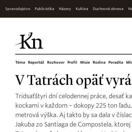
Spravodajstvo
Publicistika
Názory
Kultúra
Duchovná obnova
Ne
Téma
Reportáž
Rozhovor
Profil
Misie
Rodina
Poradňa
Ml
V Tatrách opäť vyrá
Tridsaťštyri dní celodennej práce, desať 
kockami v každom – dokopy 225 ton ľadu, 
metrová výška. Aj takto by sa dala v čísla
Jakuba zo Santiaga de Compostela, ktorej 