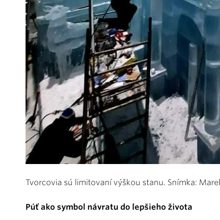
Tvorcovia sú limitovaní výškou stanu. Snímka: Mare
Púť ako symbol návratu do lepšieho života