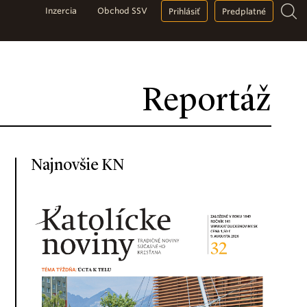
Inzercia
Obchod SSV
Prihlásiť
Predplatné
Reportáž
Najnovšie KN