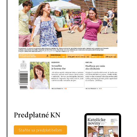
Predplatné KN
Staňte sa predplatiteľom