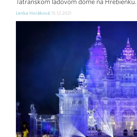
Tatranskom ľadovom dóme na Hrebienku.
Lenka Horáková
15.12.2021