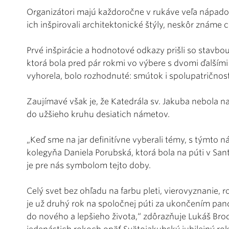
Organizátori majú každoročne v rukáve veľa nápado
ich inšpirovali architektonické štýly, neskôr známe 
Prvé inšpirácie a hodnotové odkazy prišli so stavbo
ktorá bola pred pár rokmi vo výbere s dvomi ďalšími 
vyhorela, bolo rozhodnuté: smútok i spolupatričnos
Zaujímavé však je, že Katedrála sv. Jakuba nebola na
do užšieho kruhu desiatich námetov.
„Keď sme na jar definitívne vyberali témy, s týmt
kolegyňa Daniela Porubská, ktorá bola na púti v San
je pre nás symbolom tejto doby.
Celý svet bez ohľadu na farbu pleti, vierovyznanie, 
je už druhý rok na spoločnej púti za ukončením pa
do nového a lepšieho života,“ zdôrazňuje Lukáš Brod