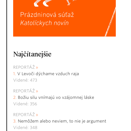
Najčítanejšie
REPORTÁŽ
V Levoči dýchame vzduch raja
Videné: 473
REPORTÁŽ
Božiu silu vnímajú vo vzájomnej láske
Videné: 356
REPORTÁŽ
Nemôžem alebo neviem, to nie je argument
Videné: 348