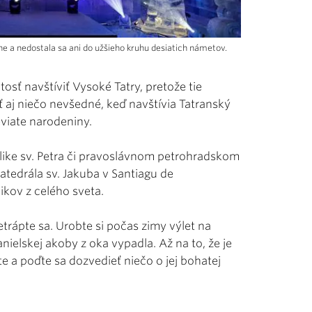
ne a nedostala sa ani do užšieho kruhu desiatich námetov.
osť navštíviť Vysoké Tatry, pretože tie
aj niečo nevšedné, keď navštívia Tatranský
viate narodeniny.
ilike sv. Petra či pravoslávnom petrohradskom
Katedrála sv. Jakuba v Santiagu de
ikov z celého sveta.
trápte sa. Urobte si počas zimy výlet na
nielskej akoby z oka vypadla. Až na to, že je
e a poďte sa dozvedieť niečo o jej bohatej