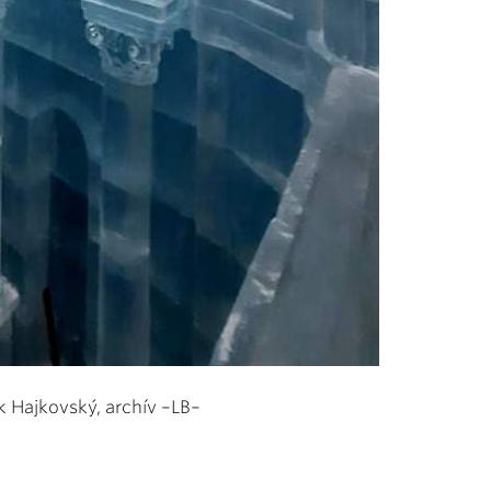
k Hajkovský, archív –LB–