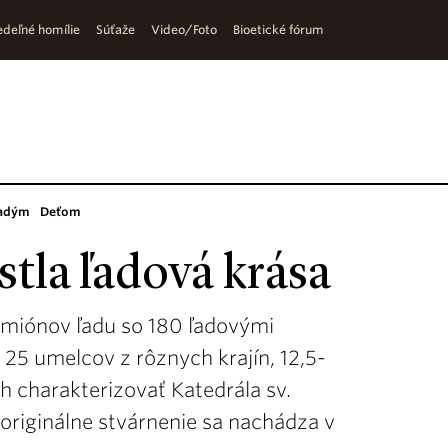
deľné homílie
Súťaže
Video/Foto
Bioetické fórum
adým
Deťom
stla ľadová krása
kamiónov ľadu so 180 ľadovými
25 umelcov z rôznych krajín, 12,5-
ch charakterizovať Katedrála sv.
originálne stvárnenie sa nachádza v