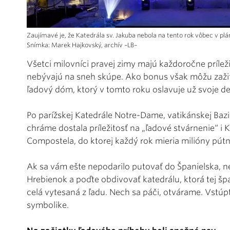
Zaujímavé je, že Katedrála sv. Jakuba nebola na tento rok vôbec v plá
Snímka: Marek Hajkovský, archív –LB–
Všetci milovníci pravej zimy majú každoročne príležit
nebývajú na sneh skúpe. Ako bonus však môžu zažiť 
ľadový dóm, ktorý v tomto roku oslavuje už svoje de
Po parížskej Katedrále Notre-Dame, vatikánskej Baz
chráme dostala príležitosť na „ľadové stvárnenie“ i 
Compostela, do ktorej každý rok mieria milióny pútn
Ak sa vám ešte nepodarilo putovať do Španielska, ne
Hrebienok a poďte obdivovať katedrálu, ktorá tej špa
celá vytesaná z ľadu. Nech sa páči, otvárame. Vstúpt
symbolike.