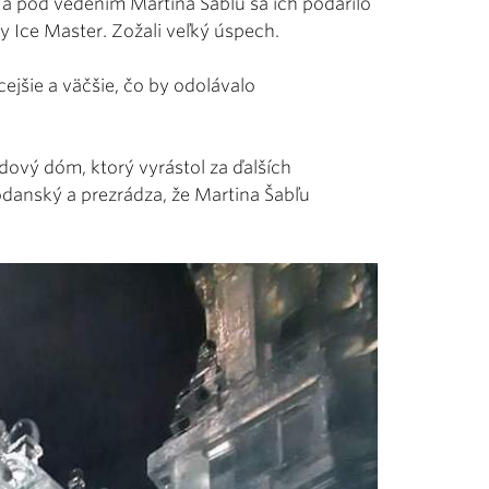
o a pod vedením Martina Šabľu sa ich podarilo
 Ice Master. Zožali veľký úspech.
cejšie a väčšie, čo by odolávalo
dový dóm, ktorý vyrástol za ďalších
odanský a prezrádza, že Martina Šabľu