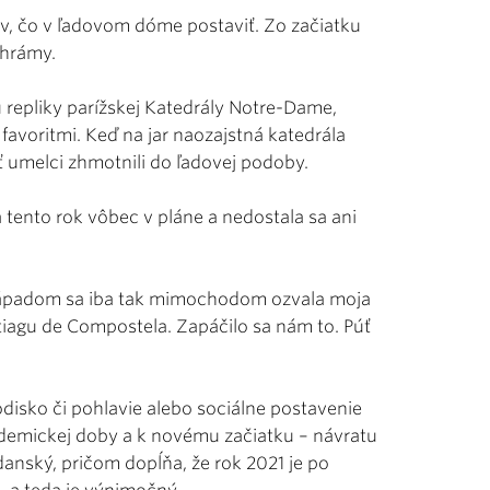
v, čo v ľadovom dóme postaviť. Zo začiatku
chrámy.
u repliky parížskej Katedrály Notre-Dame,
favoritmi. Keď na jar naozajstná katedrála
ť umelci zhmotnili do ľadovej podoby.
 tento rok vôbec v pláne a nedostala sa ani
o nápadom sa iba tak mimochodom ozvala moja
tiagu de Compostela. Zapáčilo sa nám to. Púť
rodisko či pohlavie alebo sociálne postavenie
ndemickej doby a k novému začiatku – návratu
anský, pričom dopĺňa, že rok 2021 je po