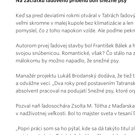
Na začiatku ľadového príbehu boli snežné psy
Keď sa pred deviatimi rokmi otváral v Tatrách ľadový
veľmi skromne v malej kupole bez klimatizácie a len s
pomyslel, čo z toho napokon vzíde. Ale poďme pek
Autorom prvej ľadovej stavby bol František Bálek a h
svojou snúbenicou. Romantické, však? Čo stálo na 
málokomu by možno napadlo, že snežné psy.
Manažér projektu Lukáš Brodanský dodáva, že tiež 
a odvážne veci. „Dva roky pred postavením Tatra
absolvent pracoval na podujatí Snežné psy, ktoré or
Pozval naň ľadosochára Zsolta M. Tótha z Maďarska,
v nadživotnej veľkosti. Bol to majster sveta v tesan
„Popri práci som sa ho pýtal, kde sa dá takýto titul