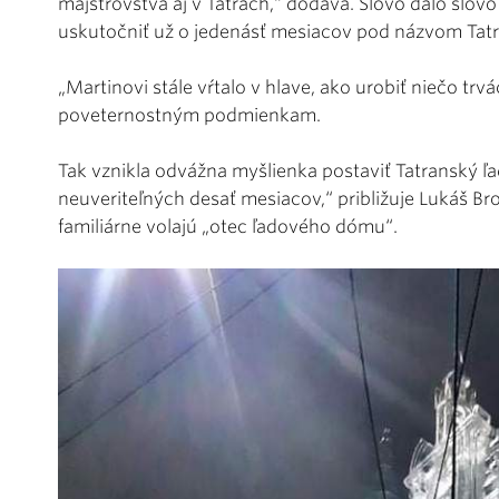
majstrovstvá aj v Tatrách,“ dodáva. Slovo dalo slov
uskutočniť už o jedenásť mesiacov pod názvom Tatry
„Martinovi stále vŕtalo v hlave, ako urobiť niečo trvá
poveternostným podmienkam.
Tak vznikla odvážna myšlienka postaviť Tatranský ľa
neuveriteľných desať mesiacov,“ približuje Lukáš Br
familiárne volajú „otec ľadového dómu“.