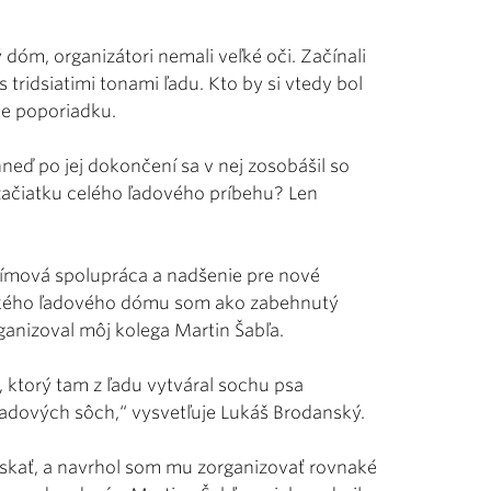
 dóm, organizátori nemali veľké oči. Začínali
 tridsiatimi tonami ľadu. Kto by si vtedy bol
ne poporiadku.
neď po jej dokončení sa v nej zosobášil so
začiatku celého ľadového príbehu? Len
tímová spolupráca a nadšenie pre nové
nského ľadového dómu som ako zabehnutý
ganizoval môj kolega Martin Šabľa.
 ktorý tam z ľadu vytváral sochu psa
í ľadových sôch,“ vysvetľuje Lukáš Brodanský.
 získať, a navrhol som mu zorganizovať rovnaké