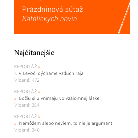
Najčítanejšie
REPORTÁŽ
V Levoči dýchame vzduch raja
Videné: 472
REPORTÁŽ
Božiu silu vnímajú vo vzájomnej láske
Videné: 354
REPORTÁŽ
Nemôžem alebo neviem, to nie je argument
Videné: 348