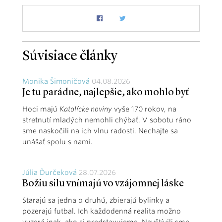
Súvisiace články
Monika Šimoničová
04.08.2026
Je tu parádne, najlepšie, ako mohlo byť
Hoci majú
Katolícke noviny
vyše 170 rokov, na
stretnutí mladých nemohli chýbať. V sobotu ráno
sme naskočili na ich vlnu radosti. Nechajte sa
unášať spolu s nami.
Júlia Ďurčeková
28.07.2026
Božiu silu vnímajú vo vzájomnej láske
Starajú sa jedna o druhú, zbierajú bylinky a
pozerajú futbal. Ich každodenná realita možno
vyzerá inak, ako si predstavujeme. Navštívili sme