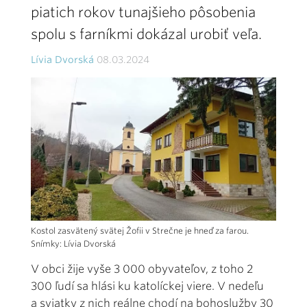
piatich rokov tunajšieho pôsobenia
spolu s farníkmi dokázal urobiť veľa.
Lívia Dvorská
08.03.2024
Kostol zasvätený svätej Žofii v Strečne je hneď za farou.
Snímky: Lívia Dvorská
V obci žije vyše 3 000 obyvateľov, z toho 2
300 ľudí sa hlási ku katolíckej viere. V nedeľu
a sviatky z nich reálne chodí na bohoslužby 30