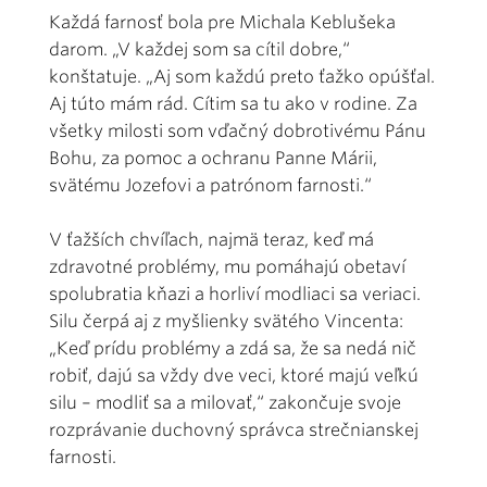
Každá farnosť bola pre Michala Keblušeka
darom. „V každej som sa cítil dobre,“
konštatuje. „Aj som každú preto ťažko opúšťal.
Aj túto mám rád. Cítim sa tu ako v rodine. Za
všetky milosti som vďačný dobrotivému Pánu
Bohu, za pomoc a ochranu Panne Márii,
svätému Jozefovi a patrónom farnosti.“
V ťažších chvíľach, najmä teraz, keď má
zdravotné problémy, mu pomáhajú obetaví
spolubratia kňazi a horliví modliaci sa veriaci.
Silu čerpá aj z myšlienky svätého Vincenta:
„Keď prídu problémy a zdá sa, že sa nedá nič
robiť, dajú sa vždy dve veci, ktoré majú veľkú
silu – modliť sa a milovať,“ zakončuje svoje
rozprávanie duchovný správca strečnianskej
farnosti.