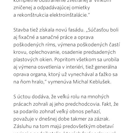
kompletné odstránenie zvetranej a vlhkom
zničenej a odpadávajúcej omietky
a rekonštrukcia elektroinštalácie.“
Stavba tiež získala novú fasádu. „Súčasťou boli
aj fixačné a sanačné práce a oprava
poškodených ríms, výmena poškodených častí
krovu, oplechovanie, osadenie predsadených
plastových okien. Popritom všetkom sa urobila
aj výmena osvetlenia v interiéri, tiež generálna
oprava organa, ktorý už vynechával a ťažko sa
na ňom hralo,“ vymenúva Michal Keblušek.
S úctou dodáva, že veľkú rolu na mnohých
prácach zohrali aj jeho predchodcovia. Fakt, že
sa podarilo zohnať veľký obnos peňazí,
považuje v dnešnej dobe takmer za zázrak.
Zásluhu na tom majú predovšetkým obetaví