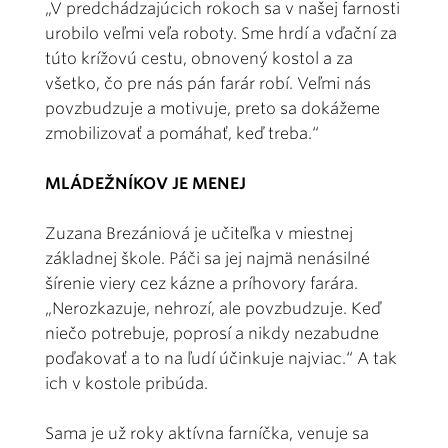
„V predchádzajúcich rokoch sa v našej farnosti
urobilo veľmi veľa roboty. Sme hrdí a vďační za
túto krížovú cestu, obnovený kostol a za
všetko, čo pre nás pán farár robí. Veľmi nás
povzbudzuje a motivuje, preto sa dokážeme
zmobilizovať a pomáhať, keď treba.“
MLÁDEŽNÍKOV JE MENEJ
Zuzana Brezániová je učiteľka v miestnej
základnej škole. Páči sa jej najmä nenásilné
šírenie viery cez kázne a príhovory farára.
„Nerozkazuje, nehrozí, ale povzbudzuje. Keď
niečo potrebuje, poprosí a nikdy nezabudne
poďakovať a to na ľudí účinkuje najviac.“ A tak
ich v kostole pribúda.
Sama je už roky aktívna farníčka, venuje sa