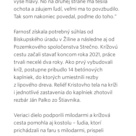
vyše hlavy. No na druhej strane ma tešila
ochota a záujem ľudí, veľmi ma to povzbudilo.
Tak som nakoniec povedal, poďme do toho.“
Farnosť získala potrebný súhlas od
Biskupského úradu v Žiline a následne aj od
Pozemkového spoločenstva Strečno. Krížovú
cestu začali stavať koncom roka 2021, práce
trvali necelé dva roky. Ako prvý vybudovali
kríž, postupne pribudlo 14 betónových
kaplniek, do ktorých umiestnili rezby
z lipového dreva. Reliéf Kristovho tela na kríži
i jednotlivé zastavenia do kaplniek zhotovil
rezbár Ján Palko zo Štiavnika.
Veriaci dielo podporili milodarmi a krížová
cesta pomohla aj kostolu – ľudia, ktorí
prichádzali na faru s milodarmi, prispeli