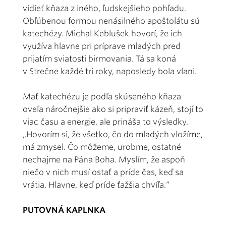
vidieť kňaza z iného, ľudskejšieho pohľadu.
Obľúbenou formou nenásilného apoštolátu sú
katechézy. Michal Keblušek hovorí, že ich
využíva hlavne pri príprave mladých pred
prijatím sviatosti birmovania. Tá sa koná
v Strečne každé tri roky, naposledy bola vlani.
Mať katechézu je podľa skúseného kňaza
oveľa náročnejšie ako si pripraviť kázeň, stojí to
viac času a energie, ale prináša to výsledky.
„Hovorím si, že všetko, čo do mladých vložíme,
má zmysel. Čo môžeme, urobme, ostatné
nechajme na Pána Boha. Myslím, že aspoň
niečo v nich musí ostať a príde čas, keď sa
vrátia. Hlavne, keď príde ťažšia chvíľa.“
PUTOVNÁ KAPLNKA