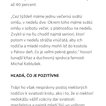
až 40 percent.
„Cez týždeň máme jednu večernú svätú
omšu, v nedeľu dve. Okrem toho máme svätú
omšu v sobotu večer, s platnosťou na nedeľu.
Zvykli si na ňu chodiť najmä seniori, ktorí
potom v nedeľu strážia vnúčatá, aby ich
rodičia a mladé rodiny mohli ísť do kostola
v Pánov deň, čo je veľmi pekné gesto,“ hovorí
tunajší kňaz a duchovný správca farnosti
Michal Keblušek.
HĽADÁ, ČO JE POZITÍVNE
Trápi ho však nesprávny postoj niektorých
rodičov k sviatosti krstu, ako i to, že si niektorí
nedokážu vážiť vzácny dar sviatosti
manželstva a najmä mladí žijú vo voľnom