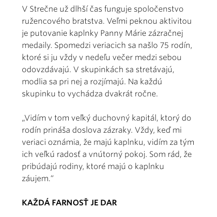
V Strečne už dlhší čas funguje spoločenstvo
ružencového bratstva. Veľmi peknou aktivitou
je putovanie kaplnky Panny Márie zázračnej
medaily. Spomedzi veriacich sa našlo 75 rodín,
ktoré si ju vždy v nedeľu večer medzi sebou
odovzdávajú. V skupinkách sa stretávajú,
modlia sa pri nej a rozjímajú. Na každú
skupinku to vychádza dvakrát ročne.
„Vidím v tom veľký duchovný kapitál, ktorý do
rodín prináša doslova zázraky. Vždy, keď mi
veriaci oznámia, že majú kaplnku, vidím za tým
ich veľkú radosť a vnútorný pokoj. Som rád, že
pribúdajú rodiny, ktoré majú o kaplnku
záujem.“
KAŽDÁ FARNOSŤ JE DAR