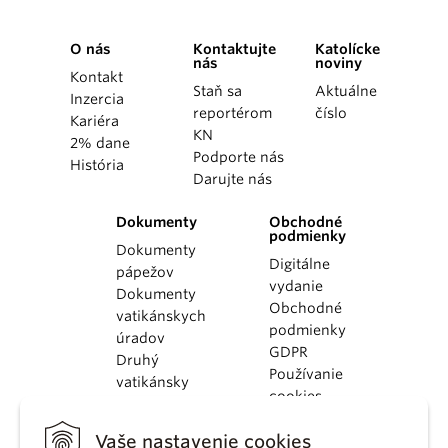
O nás
Kontaktujte
Katolícke
nás
noviny
Kontakt
Staň sa
Aktuálne
Inzercia
reportérom
číslo
Kariéra
KN
2% dane
Podporte nás
História
Darujte nás
Dokumenty
Obchodné
podmienky
Dokumenty
Digitálne
pápežov
vydanie
Dokumenty
Obchodné
vatikánskych
podmienky
úradov
GDPR
Druhý
Používanie
vatikánsky
cookies
koncil
Dokumenty
Vaše nastavenie cookies