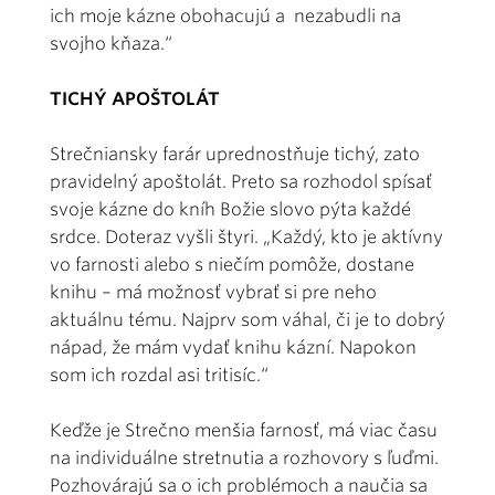
ich moje kázne obohacujú a nezabudli na
svojho kňaza.“
TICHÝ APOŠTOLÁT
Strečniansky farár uprednostňuje tichý, zato
pravidelný apoštolát. Preto sa rozhodol spísať
svoje kázne do kníh Božie slovo pýta každé
srdce. Doteraz vyšli štyri. „Každý, kto je aktívny
vo farnosti alebo s niečím pomôže, dostane
knihu – má možnosť vybrať si pre neho
aktuálnu tému. Najprv som váhal, či je to dobrý
nápad, že mám vydať knihu kázní. Napokon
som ich rozdal asi tritisíc.“
Keďže je Strečno menšia farnosť, má viac času
na individuálne stretnutia a rozhovory s ľuďmi.
Pozhovárajú sa o ich problémoch a naučia sa