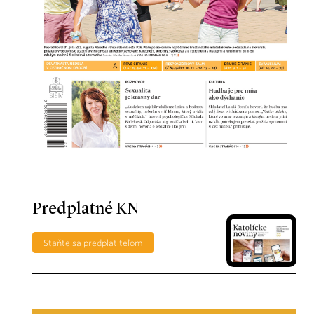
Predplatné KN
Staňte sa predplatiteľom