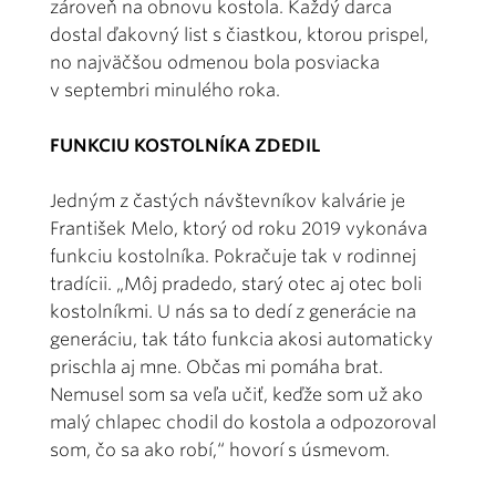
zároveň na obnovu kostola. Každý darca
dostal ďakovný list s čiastkou, ktorou prispel,
no najväčšou odmenou bola posviacka
v septembri minulého roka.
FUNKCIU KOSTOLNÍKA ZDEDIL
Jedným z častých návštevníkov kalvárie je
František Melo, ktorý od roku 2019 vykonáva
funkciu kostolníka. Pokračuje tak v rodinnej
tradícii. „Môj pradedo, starý otec aj otec boli
kostolníkmi. U nás sa to dedí z generácie na
generáciu, tak táto funkcia akosi automaticky
prischla aj mne. Občas mi pomáha brat.
Nemusel som sa veľa učiť, keďže som už ako
malý chlapec chodil do kostola a odpozoroval
som, čo sa ako robí,“ hovorí s úsmevom.