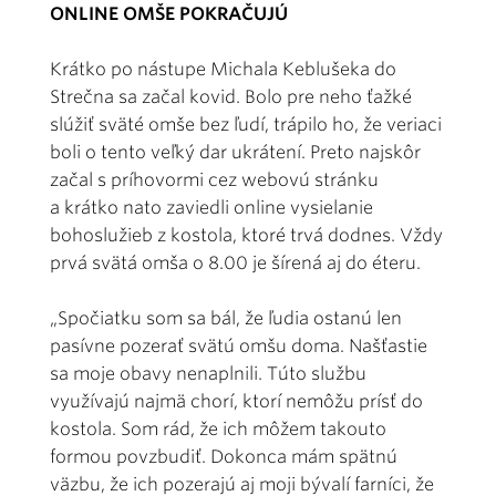
ONLINE OMŠE POKRAČUJÚ
Krátko po nástupe Michala Keblušeka do
Strečna sa začal kovid. Bolo pre neho ťažké
slúžiť sväté omše bez ľudí, trápilo ho, že veriaci
boli o tento veľký dar ukrátení. Preto najskôr
začal s príhovormi cez webovú stránku
a krátko nato zaviedli online vysielanie
bohoslužieb z kostola, ktoré trvá dodnes. Vždy
prvá svätá omša o 8.00 je šírená aj do éteru.
„Spočiatku som sa bál, že ľudia ostanú len
pasívne pozerať svätú omšu doma. Našťastie
sa moje obavy nenaplnili. Túto službu
využívajú najmä chorí, ktorí nemôžu prísť do
kostola. Som rád, že ich môžem takouto
formou povzbudiť. Dokonca mám spätnú
väzbu, že ich pozerajú aj moji bývalí farníci, že