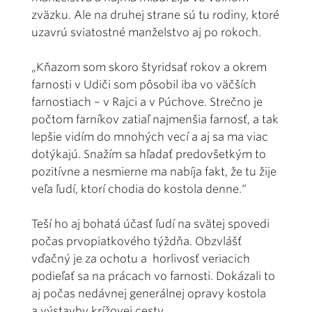
zväzku. Ale na druhej strane sú tu rodiny, ktoré
uzavrú sviatostné manželstvo aj po rokoch.
„Kňazom som skoro štyridsať rokov a okrem
farnosti v Udiči som pôsobil iba vo väčších
farnostiach – v Rajci a v Púchove. Strečno je
počtom farníkov zatiaľ najmenšia farnosť, a tak
lepšie vidím do mnohých vecí a aj sa ma viac
dotýkajú. Snažím sa hľadať predovšetkým to
pozitívne a nesmierne ma nabíja fakt, že tu žije
veľa ľudí, ktorí chodia do kostola denne.“
Teší ho aj bohatá účasť ľudí na svätej spovedi
počas prvopiatkového týždňa. Obzvlášť
vďačný je za ochotu a horlivosť veriacich
podieľať sa na prácach vo farnosti. Dokázali to
aj počas nedávnej generálnej opravy kostola
a výstavby krížovej cesty.