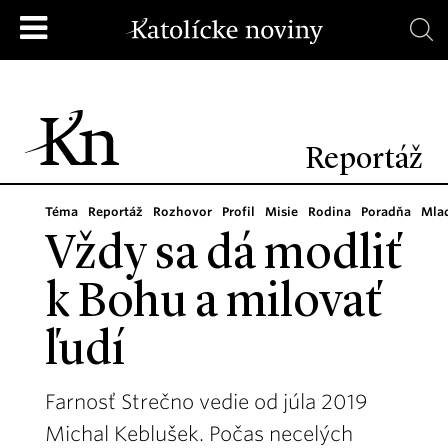
Reportáž
Téma
Reportáž
Rozhovor
Profil
Misie
Rodina
Poradňa
Mla
Vždy sa dá modliť
k Bohu a milovať
ľudí
Farnosť Strečno vedie od júla 2019
Michal Keblušek. Počas necelých