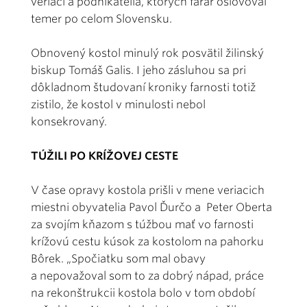
veriaci a podnikatelia, ktorých farár oslovoval
temer po celom Slovensku.
Obnovený kostol minulý rok posvätil žilinský
biskup Tomáš Galis. I jeho zásluhou sa pri
dôkladnom študovaní kroniky farnosti totiž
zistilo, že kostol v minulosti nebol
konsekrovaný.
TÚŽILI PO KRÍŽOVEJ CESTE
V čase opravy kostola prišli v mene veriacich
miestni obyvatelia Pavol Ďurčo a Peter Oberta
za svojím kňazom s túžbou mať vo farnosti
krížovú cestu kúsok za kostolom na pahorku
Bôrek. „Spočiatku som mal obavy
a nepovažoval som to za dobrý nápad, práce
na rekonštrukcii kostola bolo v tom období