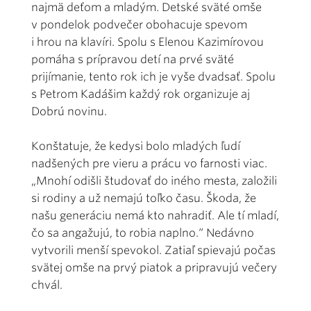
najmä deťom a mladým. Detské sväté omše
v pondelok podvečer obohacuje spevom
i hrou na klavíri. Spolu s Elenou Kazimírovou
pomáha s prípravou detí na prvé sväté
prijímanie, tento rok ich je vyše dvadsať. Spolu
s Petrom Kadášim každý rok organizuje aj
Dobrú novinu.
Konštatuje, že kedysi bolo mladých ľudí
nadšených pre vieru a prácu vo farnosti viac.
„Mnohí odišli študovať do iného mesta, založili
si rodiny a už nemajú toľko času. Škoda, že
našu generáciu nemá kto nahradiť. Ale tí mladí,
čo sa angažujú, to robia naplno.“ Nedávno
vytvorili menší spevokol. Zatiaľ spievajú počas
svätej omše na prvý piatok a pripravujú večery
chvál.