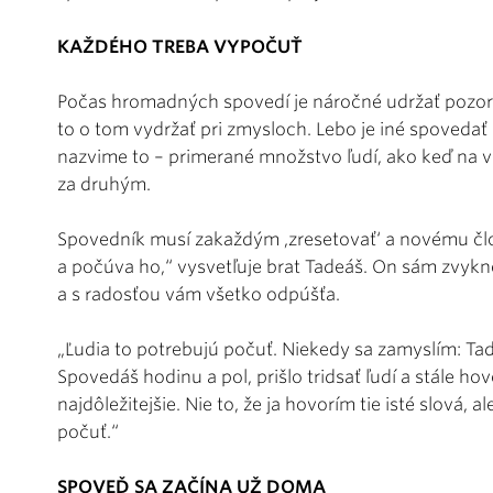
KAŽDÉHO TREBA VYPOČUŤ
Počas hromadných spovedí je náročné udržať pozor
to o tom vydržať pri zmysloch. Lebo je iné spoveda
nazvime to – primerané množstvo ľudí, ako keď na v
za druhým.
Spovedník musí zakaždým ,zresetovať‘ a novému člo
a počúva ho,“ vysvetľuje brat Tadeáš. On sám zvykn
a s radosťou vám všetko odpúšťa.
„Ľudia to potrebujú počuť. Niekedy sa zamyslím: Tad
Spovedáš hodinu a pol, prišlo tridsať ľudí a stále hov
najdôležitejšie. Nie to, že ja hovorím tie isté slová, 
počuť.“
SPOVEĎ SA ZAČÍNA UŽ DOMA