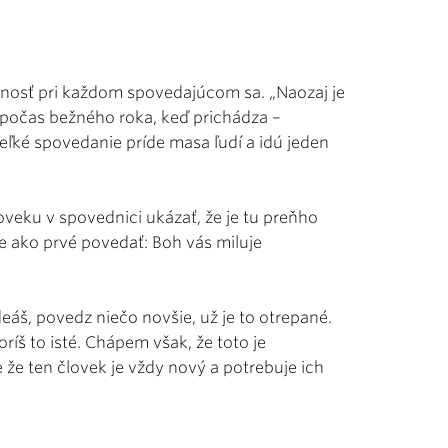
nosť pri každom spovedajúcom sa. „Naozaj je
ť počas bežného roka, keď prichádza –
eľké spovedanie príde masa ľudí a idú jeden
veku v spovednici ukázať, že je tu preňho
e ako prvé povedať: Boh vás miluje
eáš, povedz niečo novšie, už je to otrepané.
oríš to isté. Chápem však, že toto je
ale že ten človek je vždy nový a potrebuje ich