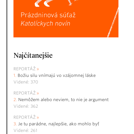
Najčítanejšie
REPORTÁŽ
Božiu silu vnímajú vo vzájomnej láske
Videné: 370
REPORTÁŽ
Nemôžem alebo neviem, to nie je argument
Videné: 362
REPORTÁŽ
Je tu parádne, najlepšie, ako mohlo byť
Videné: 261