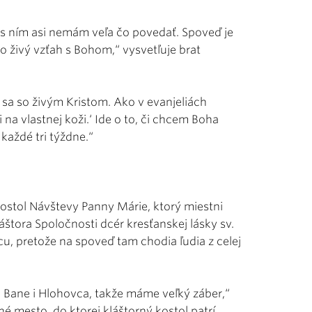
 s ním asi nemám veľa čo povedať. Spoveď je
 o živý vzťah s Bohom,“ vysvetľuje brat
 sa so živým Kristom. Ako v evanjeliách
 na vlastnej koži.‘ Ide o to, či chcem Boha
 každé tri týždne.“
ostol Návštevy Panny Márie, ktorý miestni
áštora Spoločnosti dcér kresťanskej lásky sv.
cu, pretože na spoveď tam chodia ľudia z celej
 Bane i Hlohovca, takže máme veľký záber,“
é mesto, do ktorej kláštorný kostol patrí.