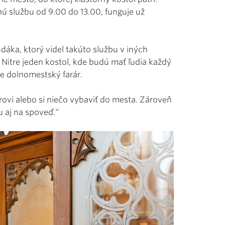
 službu od 9.00 do 13.00, funguje už
dáka, ktorý videl takúto službu v iných
v Nitre jeden kostol, kde budú mať ľudia každý
je dolnomestský farár.
árovi alebo si niečo vybaviť do mesta. Zároveň
u aj na spoveď.“