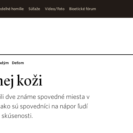
deľné homílie
Súťaže
Video/Foto
Bioetické fórum
adým
Deťom
nej koži
ili dve známe spovedné miesta v
, ako sú spovedníci na nápor ľudí
e skúsenosti.