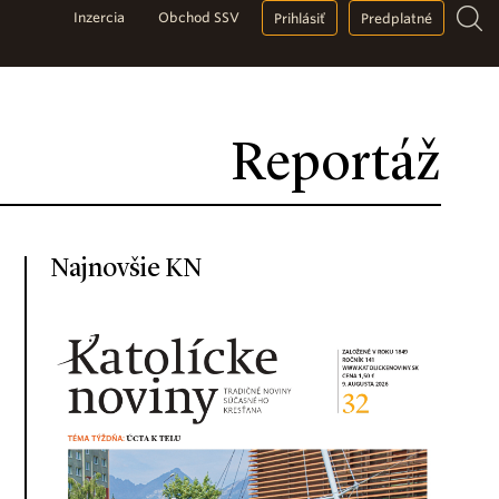
Inzercia
Obchod SSV
Prihlásiť
Predplatné
Reportáž
Najnovšie KN