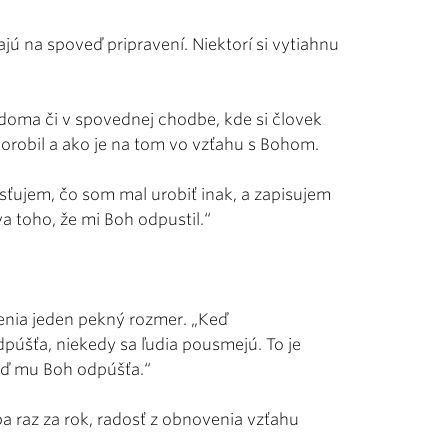
ajú na spoveď pripravení. Niektorí si vytiahnu
ž doma či v spovednej chodbe, kde si človek
orobil a ako je na tom vo vzťahu s Bohom.
sťujem, čo som mal urobiť inak, a zapisujem
va toho, že mi Boh odpustil.“
enia jeden pekný rozmer. „Keď
úšťa, niekedy sa ľudia pousmejú. To je
keď mu Boh odpúšťa.“
ba raz za rok, radosť z obnovenia vzťahu