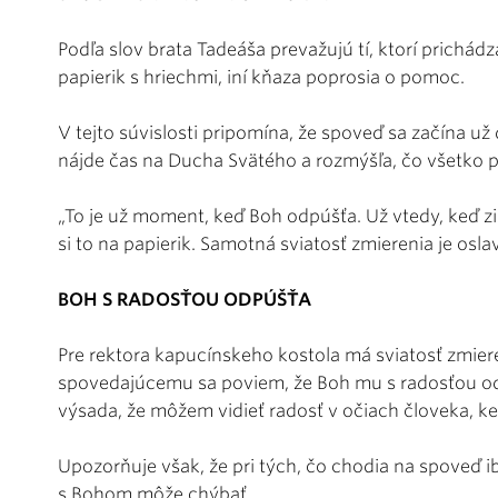
Podľa slov brata Tadeáša prevažujú tí, ktorí prichádz
papierik s hriechmi, iní kňaza poprosia o pomoc.
V tejto súvislosti pripomína, že spoveď sa začína u
nájde čas na Ducha Svätého a rozmýšľa, čo všetko p
„To je už moment, keď Boh odpúšťa. Už vtedy, keď zi
si to na papierik. Samotná sviatosť zmierenia je osla
BOH S RADOSŤOU ODPÚŠŤA
Pre rektora kapucínskeho kostola má sviatosť zmier
spovedajúcemu sa poviem, že Boh mu s radosťou odp
výsada, že môžem vidieť radosť v očiach človeka, 
Upozorňuje však, že pri tých, čo chodia na spoveď i
s Bohom môže chýbať.