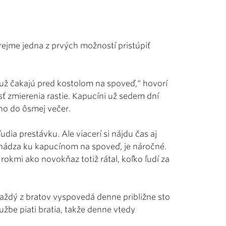
zrejme jedna z prvých možností pristúpiť
, už čakajú pred kostolom na spoveď,“ hovorí
osť zmierenia rastie. Kapucíni už sedem dní
no do ôsmej večer.
dia prestávku. Ale viacerí si nájdu čas aj
chádza ku kapucínom na spoveď, je náročné.
okmi ako novokňaz totiž rátal, koľko ľudí za
i každý z bratov vyspovedá denne približne sto
žbe piati bratia, takže denne vtedy