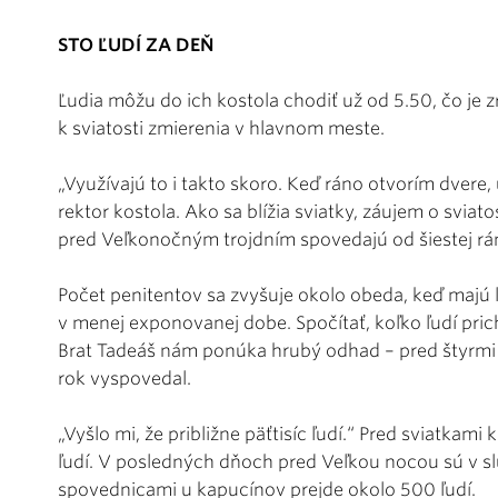
STO ĽUDÍ ZA DEŇ
Ľudia môžu do ich kostola chodiť už od 5.50, čo je 
k sviatosti zmierenia v hlavnom meste.
„Využívajú to i takto skoro. Keď ráno otvorím dvere
rektor kostola. Ako sa blížia sviatky, záujem o sviat
pred Veľkonočným trojdním spovedajú od šiestej rá
Počet penitentov sa zvyšuje okolo obeda, keď majú ľu
v menej exponovanej dobe. Spočítať, koľko ľudí pri
Brat Tadeáš nám ponúka hrubý odhad – pred štyrmi r
rok vyspovedal.
„Vyšlo mi, že približne päťtisíc ľudí.“ Pred sviatkam
ľudí. V posledných dňoch pred Veľkou nocou sú v slu
spovednicami u kapucínov prejde okolo 500 ľudí.