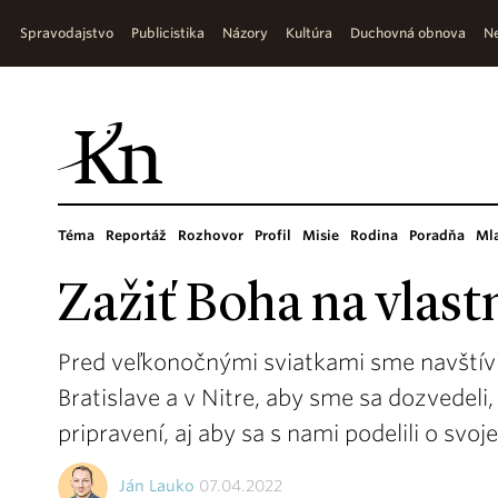
Spravodajstvo
Publicistika
Názory
Kultúra
Duchovná obnova
Ne
Téma
Reportáž
Rozhovor
Profil
Misie
Rodina
Poradňa
Ml
Zažiť Boha na vlast
Pred veľkonočnými sviatkami sme navštív
Bratislave a v Nitre, aby sme sa dozvedeli
pripravení, aj aby sa s nami podelili o svoj
Ján Lauko
07.04.2022