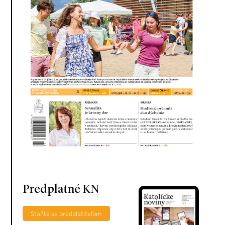
Predplatné KN
Staňte sa predplatiteľom