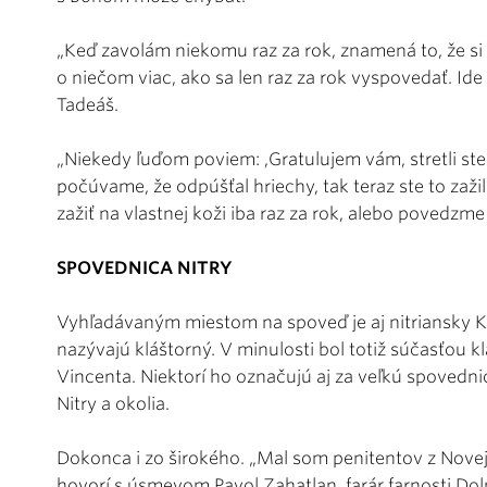
„Keď zavolám niekomu raz za rok, znamená to, že si
o niečom viac, ako sa len raz za rok vyspovedať. Ide
Tadeáš.
„Niekedy ľuďom poviem: ,Gratulujem vám, stretli ste
počúvame, že odpúšťal hriechy, tak teraz ste to zažili
zažiť na vlastnej koži iba raz za rok, alebo povedzme
SPOVEDNICA NITRY
Vyhľadávaným miestom na spoveď je aj nitriansky K
nazývajú kláštorný. V minulosti bol totiž súčasťou kl
Vincenta. Niektorí ho označujú aj za veľkú spovedni
Nitry a okolia.
Dokonca i zo širokého. „Mal som penitentov z Novej
hovorí s úsmevom Pavol Zahatlan, farár farnosti Doln