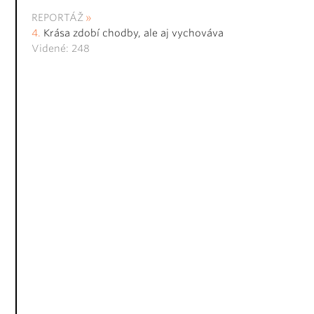
REPORTÁŽ
Krása zdobí chodby, ale aj vychováva
Videné: 248