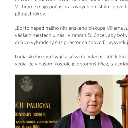
V chráme majú počas pracovných dní stálu spovednú
pätnásť rokov.
„Bol to nápad nášho nitrianskeho biskupa Viliama Ju
väčších mestách u nás i v zahraničí. Chcel, aby bol 
deň vo vyhradený čas priestor na spoveď,“ vysvetľu
Ľudia službu využívajú a sú za ňu vďační. „Idú k lek
vedia, že v našom kostole je prítomný kňaz, tak príd