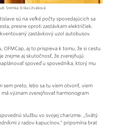
dí. Snímka: Erika Litváková
islave sú na veľké počty spovedajúcich sa
sta, presne oproti zastávkam električiek.
frekventovaný zastávkový uzol autobusov.
 OFMCap, aj to prispieva k tomu, že si cestu
e zrejme aj skutočnosť, že zverejňujú
naplánovať spoveď u spovedníka, ktorý mu
 sem preto, lebo sa tu viem otvoriť, viem
eto má význam zverejňovať harmonogram
spovednú službu vo svojej charizme. „Svätý
vedníkmi z radov kapucínov,“ pripomína brat