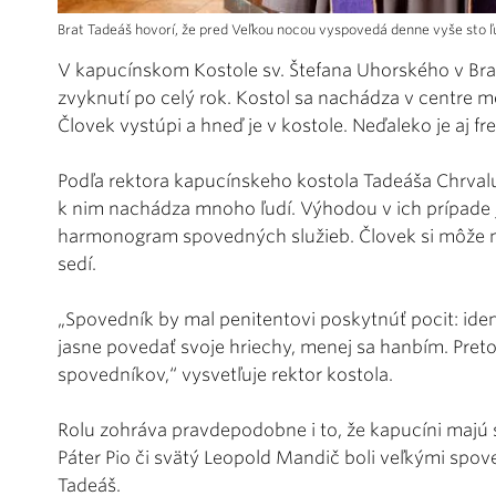
Brat Tadeáš hovorí, že pred Veľkou nocou vyspovedá denne vyše sto ľu
V kapucínskom Kostole sv. Štefana Uhorského v Brat
zvyknutí po celý rok. Kostol sa nachádza v centre me
Človek vystúpi a hneď je v kostole. Neďaleko je aj 
Podľa rektora kapucínskeho kostola Tadeáša Chrvalu,
k nim nachádza mnoho ľudí. Výhodou v ich prípade j
harmonogram spovedných služieb. Človek si môže 
sedí.
„Spovedník by mal penitentovi poskytnúť pocit: idem
jasne povedať svoje hriechy, menej sa hanbím. Pr
spovedníkov,“ vysvetľuje rektor kostola.
Rolu zohráva pravdepodobne i to, že kapucíni majú 
Páter Pio či svätý Leopold Mandič boli veľkými spo
Tadeáš.