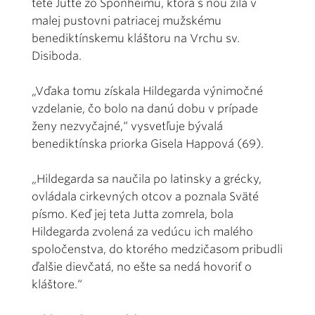
tete Jutte zo Sponheimu, ktorá s ňou žila v
malej pustovni patriacej mužskému
benediktínskemu kláštoru na Vrchu sv.
Disiboda.
„Vďaka tomu získala Hildegarda výnimočné
vzdelanie, čo bolo na danú dobu v prípade
ženy nezvyčajné,“ vysvetľuje bývalá
benediktínska priorka Gisela Happová (69).
„Hildegarda sa naučila po latinsky a grécky,
ovládala cirkevných otcov a poznala Sväté
písmo. Keď jej teta Jutta zomrela, bola
Hildegarda zvolená za vedúcu ich malého
spoločenstva, do ktorého medzičasom pribudli
ďalšie dievčatá, no ešte sa nedá hovoriť o
kláštore.“