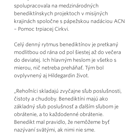
spolupracovala na medzinárodných
benediktínskych projektoch v misijných
krajinách spoločne s pápežskou nadáciou ACN
– Pomoc trpiacej Cirkvi.
Celý denný rytmus benediktínov je pretkaný
modlitbou od rána od pol šiestej až do večera
do deviatej. Ich hlavným heslom je všetko s
mierou, nič netreba preháňať. Tým bol
ovplyvnený aj Hildegardin život.
„Rehoľníci skladajú zvyčajne sľub poslušnosti,
čistoty a chudoby. Benediktíni majú ako
základný sľub poslušnosť a ďalším sľubom je
obrátenie, a to každodenné obrátenie.
Benedikt mal pravidlo, že nemôžeme byť
nazývaní svätými, ak nimi nie sme.