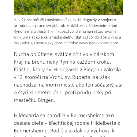
Aj v 21. storočí žijú nasledovníčky sv. Hildegardy v spojení s
prírodou a z práce svojich rúk. V kláštore v Rüdesheime nad
Rýnom majú vlastné kníhkupectvo, dielňu na reštaurovanie
kníh, umeleckú a keramickú dielňu, zlatníctvo, dorábajú víno a
prevádzkujú hosťovský dom. Snímka: www.istockphoto.com
Ducha obľúbenej svätice cítiť vo vinárskom
kraji na brehu rieky Rýn na každom kroku.
Kláštor, ktorý sv. Hildegarda z Bingenu založila
v 12. storočí na Vrchu sv. Ruperta, sa však
nachádzal na inom mieste ako ten súčasný, asi
o štyri kilometre ďalej proti prúdu rieky pri
mestečku Bingen.
Hildegarda sa narodila v Bermersheime ako
desiate dieťa v šľachtickej rodine Hildelberta z
Bermersheimu. Rodičia ju dali na výchovu k