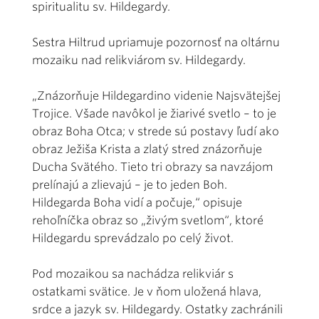
spiritualitu sv. Hildegardy.
Sestra Hiltrud upriamuje pozornosť na oltárnu
mozaiku nad relikviárom sv. Hildegardy.
„Znázorňuje Hildegardino videnie Najsvätejšej
Trojice. Všade navôkol je žiarivé svetlo – to je
obraz Boha Otca; v strede sú postavy ľudí ako
obraz Ježiša Krista a zlatý stred znázorňuje
Ducha Svätého. Tieto tri obrazy sa navzájom
prelínajú a zlievajú – je to jeden Boh.
Hildegarda Boha vidí a počuje,“ opisuje
rehoľníčka obraz so „živým svetlom“, ktoré
Hildegardu sprevádzalo po celý život.
Pod mozaikou sa nachádza relikviár s
ostatkami svätice. Je v ňom uložená hlava,
srdce a jazyk sv. Hildegardy. Ostatky zachránili