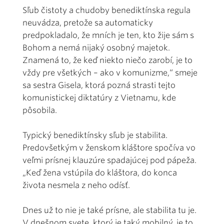
Sľub čistoty a chudoby benediktínska regula
neuvádza, pretože sa automaticky
predpokladalo, že mních je ten, kto žije sám s
Bohom a nemá nijaký osobný majetok.
Znamená to, že keď niekto niečo zarobí, je to
vždy pre všetkých – ako v komunizme,“ smeje
sa sestra Gisela, ktorá pozná strasti tejto
komunistickej diktatúry z Vietnamu, kde
pôsobila.
Typický benediktínsky sľub je stabilita.
Predovšetkým v ženskom kláštore spočíva vo
veľmi prísnej klauzúre spadajúcej pod pápeža.
„Keď žena vstúpila do kláštora, do konca
života nesmela z neho odísť.
Dnes už to nie je také prísne, ale stabilita tu je.
V dnešnom svete, ktorý je taký mobilný, je to