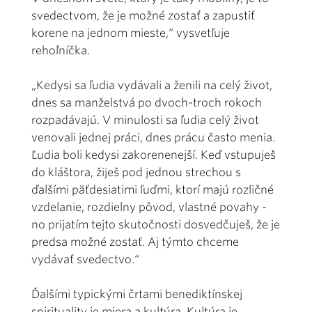
svedectvom, že je možné zostať a zapustiť
korene na jednom mieste,“ vysvetľuje
rehoľníčka.
„Kedysi sa ľudia vydávali a ženili na celý život,
dnes sa manželstvá po dvoch-troch rokoch
rozpadávajú. V minulosti sa ľudia celý život
venovali jednej práci, dnes prácu často menia.
Ľudia boli kedysi zakorenenejší. Keď vstupuješ
do kláštora, žiješ pod jednou strechou s
ďalšími päťdesiatimi ľuďmi, ktorí majú rozličné
vzdelanie, rozdielny pôvod, vlastné povahy -
no prijatím tejto skutočnosti dosvedčuješ, že je
predsa možné zostať. Aj týmto chceme
vydávať svedectvo.“
Ďalšími typickými črtami benediktínskej
spirituality je miera a kultúra. Kultúra je