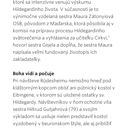
ktoré sa intenzívne venujú výskumu
Hildegardinho života. V súčasnosti je to
výnimočne vzdelaná sestra Maura Zátonyiová
OSB, pôvodom z Maďarska, ktorá pôsobila aj v
komisii na prípravu procesu Hildegardinho
svätorečenia a vyhlásenia za učiteľku Cirkvi,“
hovorí sestra Gisela a dopĺňa, že sestra Maura
napísala veľmi fundovaný životopis ich
zakladateľky.
Boha vidí a počuje
Pri návšteve Rüdesheimu nemožno hneď pod
kláštorným kopcom obísť ani pútnický kostol v
Eibingene, v ktorom sú uložené ostatky sv.
Hildegardy. Návštevníkov v ňom ochotne víta
sestra Hiltrud Gutjahrová (79) a svojím
výkladom sa usiluje nielen predstaviť kostol
vyzdobený v beuronskom štýle, ale aj priblížiť