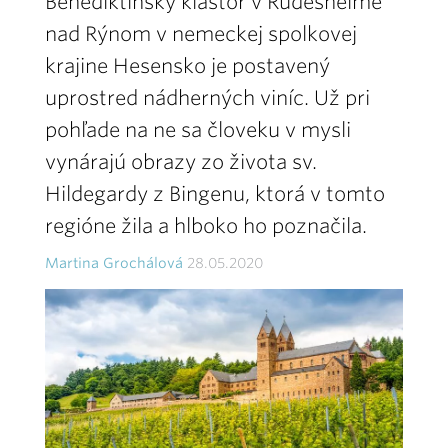
Benediktínsky kláštor v Rüdesheime
nad Rýnom v nemeckej spolkovej
krajine Hesensko je postavený
uprostred nádherných viníc. Už pri
pohľade na ne sa človeku v mysli
vynárajú obrazy zo života sv.
Hildegardy z Bingenu, ktorá v tomto
regióne žila a hlboko ho poznačila.
Martina Grochálová
28.05.2020