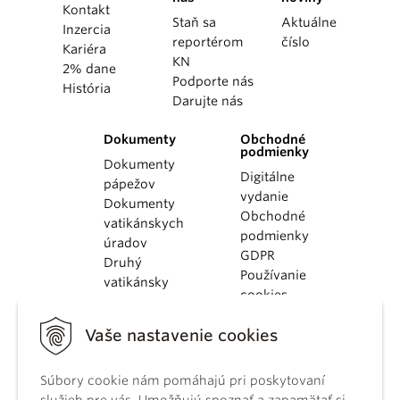
Kontakt
Staň sa
Aktuálne
Inzercia
reportérom
číslo
Kariéra
KN
2% dane
Podporte nás
História
Darujte nás
Dokumenty
Obchodné
podmienky
Dokumenty
Digitálne
pápežov
vydanie
Dokumenty
Obchodné
vatikánskych
podmienky
úradov
GDPR
Druhý
Používanie
vatikánsky
cookies
koncil
Dokumenty
Vaše nastavenie cookies
KBS
Kódex
Súbory cookie nám pomáhajú pri poskytovaní
kánonického