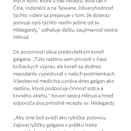
iných bylín, ktoré u nás nerastú. Bola tak v
Číne, Indonézii a na Taiwane. Dôveryhodnosť
týchto videní sa prejavuje v tom, že doteraz
jestvuje opis týchto rastlín jedine od sv.
Hildegardy,“ odhaľuje ďalšiu zaujímavosť sestra
Hiltrud.
Do pozornosti dáva predovšetkým koreň
galgana. „Túto rastlinu sem priviezli v čase
križiackych výprav, ale koreň sa dodnes
nepodarilo vypestovať v našich podmienkach.
Všeobecná medicína uznáva dnes galgan ako
rastlinu, ktorá podporuje činnosť srdca a
krvného obehu,“ hovorí sestra Hiltrud a hneď
odporúča dva prírodné recepty sv. Hildegardy.
„Aby sme boli svieži ako rybička, polovicu
čajovej lyžičky galgana v prášku treba