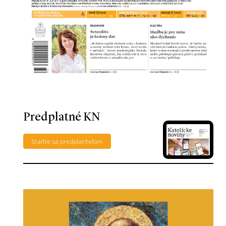
Predplatné KN
Staňte sa predplatiteľom