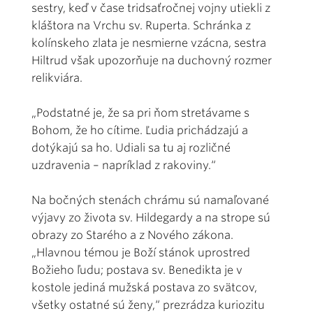
sestry, keď v čase tridsaťročnej vojny utiekli z
kláštora na Vrchu sv. Ruperta. Schránka z
kolínskeho zlata je nesmierne vzácna, sestra
Hiltrud však upozorňuje na duchovný rozmer
relikviára.
„Podstatné je, že sa pri ňom stretávame s
Bohom, že ho cítime. Ľudia prichádzajú a
dotýkajú sa ho. Udiali sa tu aj rozličné
uzdravenia – napríklad z rakoviny.“
Na bočných stenách chrámu sú namaľované
výjavy zo života sv. Hildegardy a na strope sú
obrazy zo Starého a z Nového zákona.
„Hlavnou témou je Boží stánok uprostred
Božieho ľudu; postava sv. Benedikta je v
kostole jediná mužská postava zo svätcov,
všetky ostatné sú ženy,“ prezrádza kuriozitu