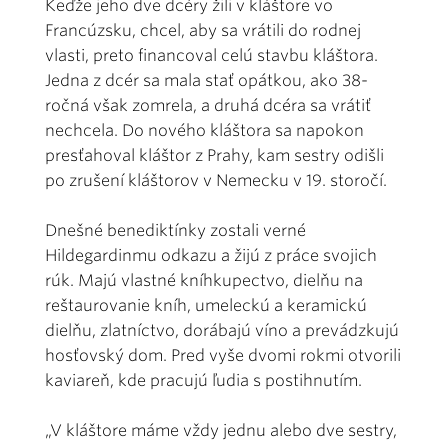
Keďže jeho dve dcéry žili v kláštore vo
Francúzsku, chcel, aby sa vrátili do rodnej
vlasti, preto financoval celú stavbu kláštora.
Jedna z dcér sa mala stať opátkou, ako 38-
ročná však zomrela, a druhá dcéra sa vrátiť
nechcela. Do nového kláštora sa napokon
presťahoval kláštor z Prahy, kam sestry odišli
po zrušení kláštorov v Nemecku v 19. storočí.
Dnešné benediktínky zostali verné
Hildegardinmu odkazu a žijú z práce svojich
rúk. Majú vlastné kníhkupectvo, dielňu na
reštaurovanie kníh, umeleckú a keramickú
dielňu, zlatníctvo, dorábajú víno a prevádzkujú
hosťovský dom. Pred vyše dvomi rokmi otvorili
kaviareň, kde pracujú ľudia s postihnutím.
„V kláštore máme vždy jednu alebo dve sestry,