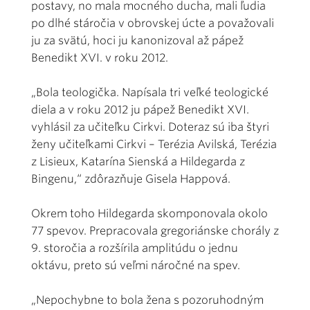
postavy, no mala mocného ducha, mali ľudia
po dlhé stáročia v obrovskej úcte a považovali
ju za svätú, hoci ju kanonizoval až pápež
Benedikt XVI. v roku 2012.
„Bola teologička. Napísala tri veľké teologické
diela a v roku 2012 ju pápež Benedikt XVI.
vyhlásil za učiteľku Cirkvi. Doteraz sú iba štyri
ženy učiteľkami Cirkvi – Terézia Avilská, Terézia
z Lisieux, Katarína Sienská a Hildegarda z
Bingenu,“ zdôrazňuje Gisela Happová.
Okrem toho Hildegarda skomponovala okolo
77 spevov. Prepracovala gregoriánske chorály z
9. storočia a rozšírila amplitúdu o jednu
oktávu, preto sú veľmi náročné na spev.
„Nepochybne to bola žena s pozoruhodným