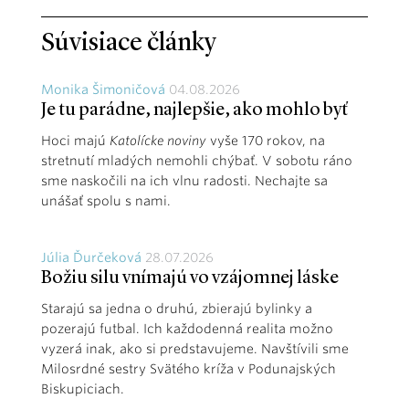
Súvisiace články
Monika Šimoničová
04.08.2026
Je tu parádne, najlepšie, ako mohlo byť
Hoci majú
Katolícke noviny
vyše 170 rokov, na
stretnutí mladých nemohli chýbať. V sobotu ráno
sme naskočili na ich vlnu radosti. Nechajte sa
unášať spolu s nami.
Júlia Ďurčeková
28.07.2026
Božiu silu vnímajú vo vzájomnej láske
Starajú sa jedna o druhú, zbierajú bylinky a
pozerajú futbal. Ich každodenná realita možno
vyzerá inak, ako si predstavujeme. Navštívili sme
Milosrdné sestry Svätého kríža v Podunajských
Biskupiciach.