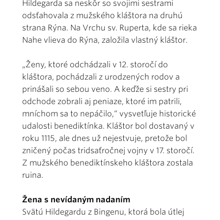
Hildegarda sa neskôr so svojimi sestrami
odsťahovala z mužského kláštora na druhú
strana Rýna. Na Vrchu sv. Ruperta, kde sa rieka
Nahe vlieva do Rýna, založila vlastný kláštor.
„Ženy, ktoré odchádzali v 12. storočí do
kláštora, pochádzali z urodzených rodov a
prinášali so sebou veno. A keďže si sestry pri
odchode zobrali aj peniaze, ktoré im patrili,
mníchom sa to nepáčilo,“ vysvetľuje historické
udalosti benediktínka. Kláštor bol dostavaný v
roku 1115, ale dnes už nejestvuje, pretože bol
zničený počas tridsaťročnej vojny v 17. storočí.
Z mužského benediktínskeho kláštora zostala
ruina.
Žena s nevídaným nadaním
Svätú Hildegardu z Bingenu, ktorá bola útlej