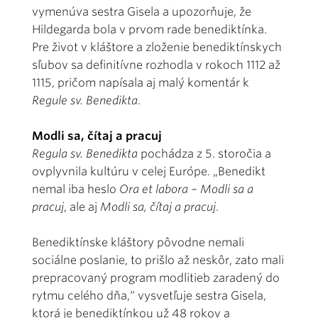
vymenúva sestra Gisela a upozorňuje, že
Hildegarda bola v prvom rade benediktínka.
Pre život v kláštore a zloženie benediktínskych
sľubov sa definitívne rozhodla v rokoch 1112 až
1115, pričom napísala aj malý komentár k
Regule sv. Benedikta
.
Modli sa, čítaj a pracuj
Regula sv. Benedikta
pochádza z 5. storočia a
ovplyvnila kultúru v celej Európe. „Benedikt
nemal iba heslo
Ora et labora – Modli sa a
pracuj
, ale aj
Modli sa, čítaj a pracuj
.
Benediktínske kláštory pôvodne nemali
sociálne poslanie, to prišlo až neskôr, zato mali
prepracovaný program modlitieb zaradený do
rytmu celého dňa,“ vysvetľuje sestra Gisela,
ktorá je benediktínkou už 48 rokov a