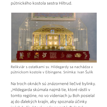
pútnického kostola sestra Hiltrud.
Relikviár s ostatkami sv. Hildegardy sa nachádza v
pútnickom kostole v Eibingene. Snímka: Ivan Šulík
Na troch oknách sú znázornené liečivé bylinky.
„Hildegarda skúmala najmä tie, ktoré rástli v
tomto regióne, no vo videniach ju Boh posielal
aj do ďalekých krajín, aby spoznala účinky