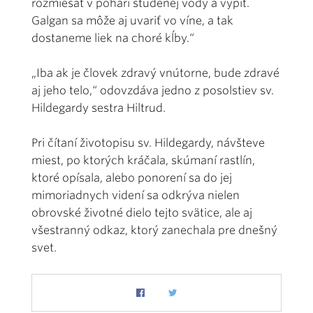
rozmiešať v pohári studenej vody a vypiť.
Galgan sa môže aj uvariť vo víne, a tak
dostaneme liek na choré kĺby.“
„Iba ak je človek zdravý vnútorne, bude zdravé
aj jeho telo,“ odovzdáva jedno z posolstiev sv.
Hildegardy sestra Hiltrud.
Pri čítaní životopisu sv. Hildegardy, návšteve
miest, po ktorých kráčala, skúmaní rastlín,
ktoré opísala, alebo ponorení sa do jej
mimoriadnych videní sa odkrýva nielen
obrovské životné dielo tejto svätice, ale aj
všestranný odkaz, ktorý zanechala pre dnešný
svet.