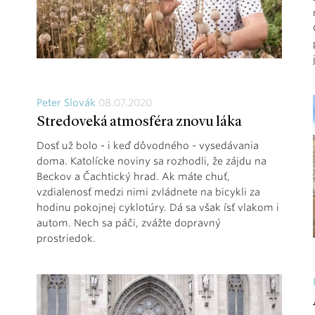
Peter Slovák
08.07.2020
Stredoveká atmosféra znovu láka
Dosť už bolo - i keď dôvodného - vysedávania
doma. Katolícke noviny sa rozhodli, že zájdu na
Beckov a Čachtický hrad. Ak máte chuť,
vzdialenosť medzi nimi zvládnete na bicykli za
hodinu pokojnej cyklotúry. Dá sa však ísť vlakom i
autom. Nech sa páči, zvážte dopravný
prostriedok.