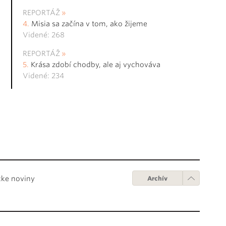
REPORTÁŽ
Misia sa začína v tom, ako žijeme
Videné: 268
REPORTÁŽ
Krása zdobí chodby, ale aj vychováva
Videné: 234
cke noviny
Archív