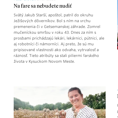
Na fare sa nebudete nudiť
Svätý Jakub Starší, apoštol, patril do okruhu
Ježišových dôverníkov. Bol s ním na vrchu
premenenia či v Getsemanskej záhrade. Zomrel
mučeníckou smrťou v roku 43. Dnes za ním s
prosbami prichádzajú lekári, lekárnici, pútnici, ale
aj robotníci či námorníci. Aj preto, že sú mu
pripisované vlastnosti ako odvaha, vytrvalosť a
ráznosť. Tieto atribúty sa stali piliermi farského
života v Kysuckom Novom Meste.