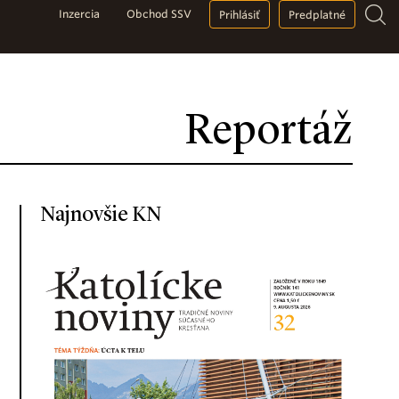
Inzercia
Obchod SSV
Prihlásiť
Predplatné
Reportáž
Najnovšie KN