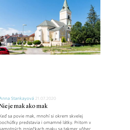
Anna Stankayová
21.07.2020
Nie je mak ako mak
Keď sa povie mak, mnohí si okrem skvelej
pochúťky predstavia i omamné látky. Pritom v
samotných zrniečkach maku sa takmer vôbec