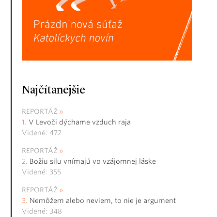
Najčítanejšie
REPORTÁŽ
V Levoči dýchame vzduch raja
Videné: 472
REPORTÁŽ
Božiu silu vnímajú vo vzájomnej láske
Videné: 355
REPORTÁŽ
Nemôžem alebo neviem, to nie je argument
Videné: 348