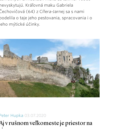
nevyskytujú. Kráľovná maku Gabriela
Čechovičová (64) z Cífera-Jarnej sa s nami
podelila o taje jeho pestovania, spracovania i o
jeho mýtické účinky.
Peter Hupka
03.07.2020
Aj v rušnom veľkomeste je priestor na