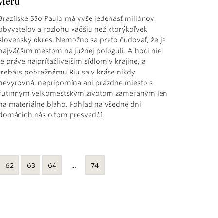
vieru
Brazílske São Paulo má vyše jedenásť miliónov
obyvateľov a rozlohu väčšiu než ktorýkoľvek
slovenský okres. Nemožno sa preto čudovať, že je
najväčším mestom na južnej pologuli. A hoci nie
je práve najpríťažlivejším sídlom v krajine, a
trebárs pobrežnému Riu sa v kráse nikdy
nevyrovná, nepripomína ani prázdne miesto s
rutinným veľkomestským životom zameraným len
na materiálne blaho. Pohľad na všedné dni
domácich nás o tom presvedčí.
62
63
64
…
74