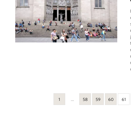
1
…
58
59
60
61