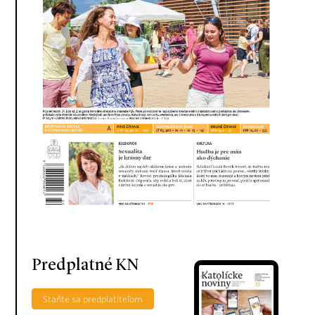
Predplatné KN
Staňte sa predplatiteľom