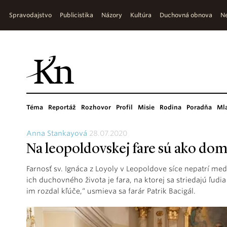
Spravodajstvo
Publicistika
Názory
Kultúra
Duchovná obnova
Ne
Téma
Reportáž
Rozhovor
Profil
Misie
Rodina
Poradňa
Ml
Anna Stankayová
28.07.2020
Na leopoldovskej fare sú ako do
Farnosť sv. Ignáca z Loyoly v Leopoldove síce nepatrí me
ich duchovného života je fara, na ktorej sa striedajú ľudi
im rozdal kľúče,“ usmieva sa farár Patrik Bacigál.