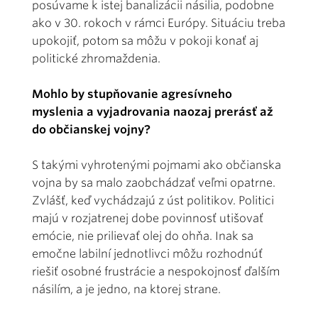
posúvame k istej banalizácii násilia, podobne
ako v 30. rokoch v rámci Európy. Situáciu treba
upokojiť, potom sa môžu v pokoji konať aj
politické zhromaždenia.
Mohlo by stupňovanie agresívneho
myslenia a vyjadrovania naozaj prerásť až
do občianskej vojny?
S takými vyhrotenými pojmami ako občianska
vojna by sa malo zaobchádzať veľmi opatrne.
Zvlášť, keď vychádzajú z úst politikov. Politici
majú v rozjatrenej dobe povinnosť utišovať
emócie, nie prilievať olej do ohňa. Inak sa
emočne labilní jednotlivci môžu rozhodnúť
riešiť osobné frustrácie a nespokojnosť ďalším
násilím, a je jedno, na ktorej strane.