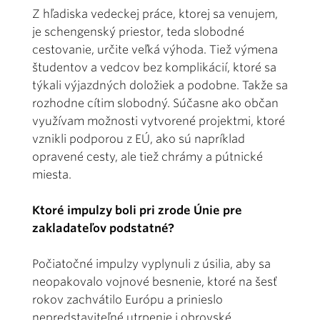
Z hľadiska vedeckej práce, ktorej sa venujem,
je schengenský priestor, teda slobodné
cestovanie, určite veľká výhoda. Tiež výmena
študentov a vedcov bez komplikácií, ktoré sa
týkali výjazdných doložiek a podobne. Takže sa
rozhodne cítim slobodný. Súčasne ako občan
využívam možnosti vytvorené projektmi, ktoré
vznikli podporou z EÚ, ako sú napríklad
opravené cesty, ale tiež chrámy a pútnické
miesta.
Ktoré impulzy boli pri zrode Únie pre
zakladateľov podstatné?
Počiatočné impulzy vyplynuli z úsilia, aby sa
neopakovalo vojnové besnenie, ktoré na šesť
rokov zachvátilo Európu a prinieslo
nepredstaviteľné utrpenie i obrovské