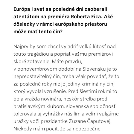
Európa i svet sa posledné dni zaoberali
atentátom na premiéra Roberta Fica. Aké
dôsledky v rámci európskeho priestoru
môže mať tento čin?
Najprv by som chcel vyjadriť veľkú ľútosť nad
touto tragédiou a popriať vášmu premiérovi
skoré zotavenie. Máte pravdu,
v ponovembrovom období na Slovensku je to
nepredstaviteľný čin, treba však povedať, že to
za posledné roky nie je jediný kriminálny čin,
ktorý vyvolal vzrušenie. Pred šiestimi rokmi to
bola vražda novinára, neskôr streľba pred
bratislavským klubom, slovenská spoločnosť
tolerovala aj vyhrážky násilím a veľmi vulgárne
urážky voči prezidentke Zuzane Čaputovej.
Niekedy mám pocit, že sa nebezpečne