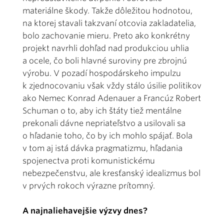
materiálne škody. Takže dôležitou hodnotou,
na ktorej stavali takzvaní otcovia zakladatelia,
bolo zachovanie mieru. Preto ako konkrétny
projekt navrhli dohľad nad produkciou uhlia
a ocele, čo boli hlavné suroviny pre zbrojnú
výrobu. V pozadí hospodárskeho impulzu
k zjednocovaniu však vždy stálo úsilie politikov
ako Nemec Konrad Adenauer a Francúz Robert
Schuman o to, aby ich štáty tiež mentálne
prekonali dávne nepriateľstvo a usilovali sa
o hľadanie toho, čo by ich mohlo spájať. Bola
v tom aj istá dávka pragmatizmu, hľadania
spojenectva proti komunistickému
nebezpečenstvu, ale kresťanský idealizmus bol
v prvých rokoch výrazne prítomný.
A najnaliehavejšie výzvy dnes?