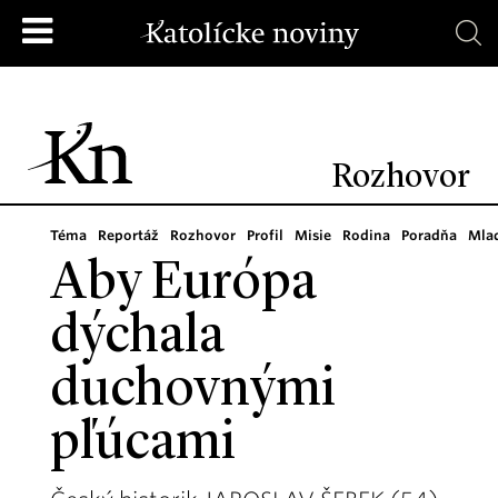
Rozhovor
Téma
Reportáž
Rozhovor
Profil
Misie
Rodina
Poradňa
Mla
Aby Európa
dýchala
duchovnými
pľúcami