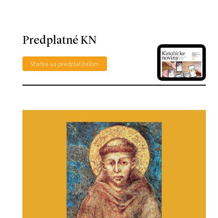
Predplatné KN
Staňte sa predplatiteľom