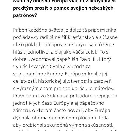
Mala by dnešná Európa viac než kedykoľvek
predtým prosiť o pomoc svojich nebeských
patrónov?
Príbeh každého svätca je dôležitá pripomienka
požiadavky radikálne žiť kresťanstvo a súčasne
ide o príklad princípov, ku ktorým sa môžeme
hlásiť jednotlivo, ale aj ako väčší celok. To si
dobre uvedomoval pápež Ján Pavol II., ktorý
vyhlásil svätých Cyrila a Metoda za
spolupatrónov Európy. Európu vnímal v jej
celistvosti, historickej ukotvenosti a zároveň
s výrazným citom pre spoluprácu jej národov.
Práve bratia zo Solúna sú príkladom prepojenia
jednotlivých častí Európy a aj pápežovho
zámeru, o ktorom často hovoril, aby Európa
dýchala oboma duchovnými pľúcami. Teda
aby prebiehala skutočná výmena skúseností,