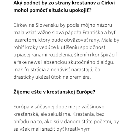
Aký podnet by zo strany kresťanov a Cirkvi
mohol pomôcť situáciu upokojiť?
Cirkev na Slovensku by podľa môjho názoru
mala vziať vážne slová pápeža Františka a byť
lazaretom, ktorý bude obväzovať rany. Mala by
robiť kroky vedúce k utíšeniu spoločnosti
trpiacej ranami rozdelenia, šírením konšpirácií
a fake news i absenciou skutočného dialógu.
Inak frustrácia a nenávisť narastajú, čo
drasticky ukázal útok na premiéra.
Žijeme ešte v kresťanskej Európe?
Európa v súčasnej dobe nie je väčšinovo
kresťanská, ale sekulárna. Kresťania, bez
ohľadu na to, ako sú v danom štáte početní, by
sa však mali snažiť byť kreatívnym