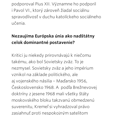
podporoval Pius XII. Významne ho podporil
i Pavol VI., ktorý zároveň žiadal sociálnu
spravodlivosť v duchu katolíckeho sociálneho
učenia.
Nezaujíma Európska únia ako nadštátny
celok dominantné postavenie?
Kritici ju niekedy prirovnávajú k niečomu
takému, ako bol Sovietsky zväz. To je
nezmysel. Sovietsky zväz a jeho impérium
vznikol na základe politického, ale
aj vojenského násilia – Maďarsko 1956,
Československo 1968. A podľa Brežnevovej
doktríny z jesene 1968 mali všetky štáty
moskovského bloku takzvanú obmedzenú
suverenitu, Kremeľ si vyhradzoval právo
zasiahnuť proti nespokojným satelitom