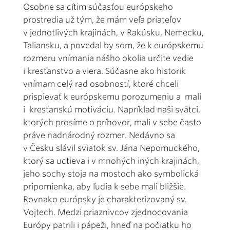
Osobne sa cítim súčasťou európskeho
prostredia už tým, že mám veľa priateľov
v jednotlivých krajinách, v Rakúsku, Nemecku,
Taliansku, a povedal by som, že k európskemu
rozmeru vnímania nášho okolia určite vedie
i kresťanstvo a viera. Súčasne ako historik
vnímam celý rad osobností, ktoré chceli
prispievať k európskemu porozumeniu a mali
i kresťanskú motiváciu. Napríklad naši svätci,
ktorých prosíme o príhovor, mali v sebe často
práve nadnárodný rozmer. Nedávno sa
v Česku slávil sviatok sv. Jána Nepomuckého,
ktorý sa uctieva i v mnohých iných krajinách,
jeho sochy stoja na mostoch ako symbolická
pripomienka, aby ľudia k sebe mali bližšie.
Rovnako európsky je charakterizovaný sv.
Vojtech. Medzi priaznivcov zjednocovania
Európy patrili i pápeži, hneď na počiatku ho