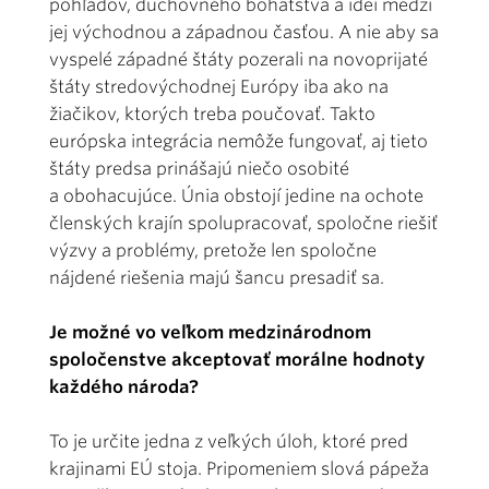
pohľadov, duchovného bohatstva a ideí medzi
jej východnou a západnou časťou. A nie aby sa
vyspelé západné štáty pozerali na novoprijaté
štáty stredovýchodnej Európy iba ako na
žiačikov, ktorých treba poučovať. Takto
európska integrácia nemôže fungovať, aj tieto
štáty predsa prinášajú niečo osobité
a obohacujúce. Únia obstojí jedine na ochote
členských krajín spolupracovať, spoločne riešiť
výzvy a problémy, pretože len spoločne
nájdené riešenia majú šancu presadiť sa.
Je možné vo veľkom medzinárodnom
spoločenstve akceptovať morálne hodnoty
každého národa?
To je určite jedna z veľkých úloh, ktoré pred
krajinami EÚ stoja. Pripomeniem slová pápeža