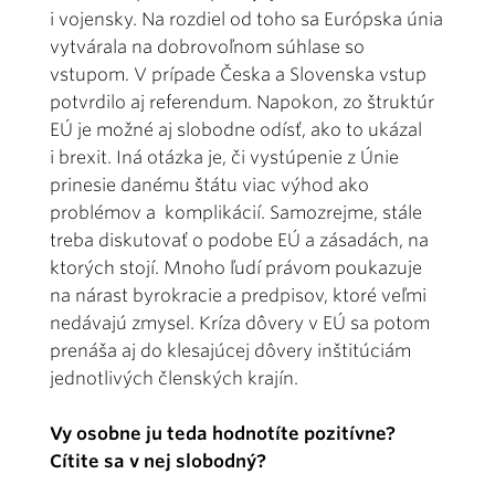
i vojensky. Na rozdiel od toho sa Európska únia
vytvárala na dobrovoľnom súhlase so
vstupom. V prípade Česka a Slovenska vstup
potvrdilo aj referendum. Napokon, zo štruktúr
EÚ je možné aj slobodne odísť, ako to ukázal
i brexit. Iná otázka je, či vystúpenie z Únie
prinesie danému štátu viac výhod ako
problémov a komplikácií. Samozrejme, stále
treba diskutovať o podobe EÚ a zásadách, na
ktorých stojí. Mnoho ľudí právom poukazuje
na nárast byrokracie a predpisov, ktoré veľmi
nedávajú zmysel. Kríza dôvery v EÚ sa potom
prenáša aj do klesajúcej dôvery inštitúciám
jednotlivých členských krajín.
Vy osobne ju teda hodnotíte pozitívne?
Cítite sa v nej slobodný?