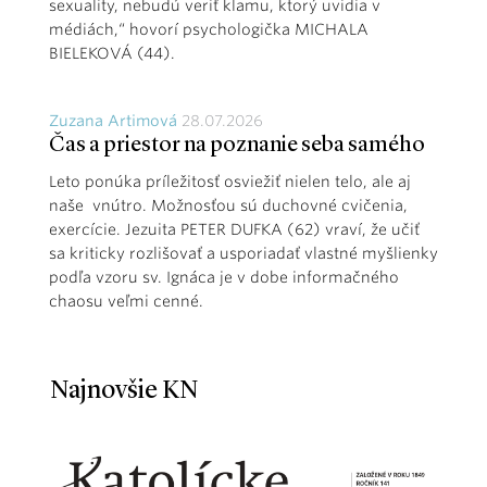
sexuality, nebudú veriť klamu, ktorý uvidia v
médiách,“ hovorí psychologička MICHALA
BIELEKOVÁ (44).
Zuzana Artimová
28.07.2026
Čas a priestor na poznanie seba samého
Leto ponúka príležitosť osviežiť nielen telo, ale aj
naše vnútro. Možnosťou sú duchovné cvičenia,
exercície. Jezuita PETER DUFKA (62) vraví, že učiť
sa kriticky rozlišovať a usporiadať vlastné myšlienky
podľa vzoru sv. Ignáca je v dobe informačného
chaosu veľmi cenné.
Najnovšie KN