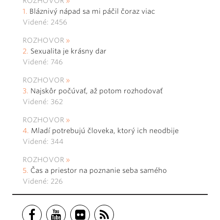
ROZHOVOR
Bláznivý nápad sa mi páčil čoraz viac
Videné: 2456
ROZHOVOR
Sexualita je krásny dar
Videné: 746
ROZHOVOR
Najskôr počúvať, až potom rozhodovať
Videné: 362
ROZHOVOR
Mladí potrebujú človeka, ktorý ich neodbije
Videné: 344
ROZHOVOR
Čas a priestor na poznanie seba samého
Videné: 226