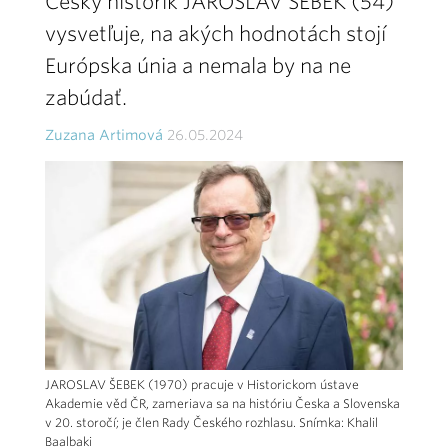
Český historik JAROSLAV ŠEBEK (54)
vysvetľuje, na akých hodnotách stojí
Európska únia a nemala by na ne
zabúdať.
Zuzana Artimová
26.05.2024
JAROSLAV ŠEBEK (1970) pracuje v Historickom ústave
Akademie věd ČR, zameriava sa na históriu Česka a Slovenska
v 20. storočí; je člen Rady Českého rozhlasu. Snímka: Khalil
Baalbaki