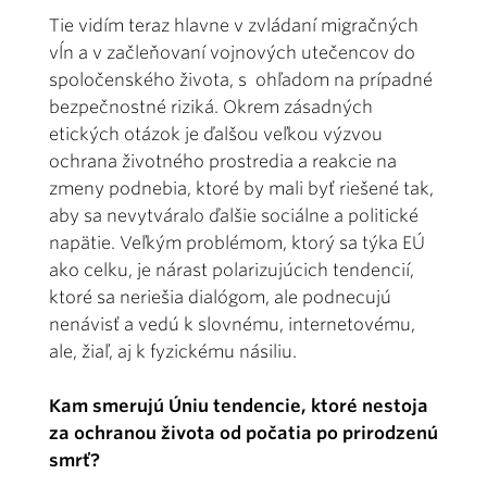
Tie vidím teraz hlavne v zvládaní migračných
vĺn a v začleňovaní vojnových utečencov do
spoločenského života, s ohľadom na prípadné
bezpečnostné riziká. Okrem zásadných
etických otázok je ďalšou veľkou výzvou
ochrana životného prostredia a reakcie na
zmeny podnebia, ktoré by mali byť riešené tak,
aby sa nevytváralo ďalšie sociálne a politické
napätie. Veľkým problémom, ktorý sa týka EÚ
ako celku, je nárast polarizujúcich tendencií,
ktoré sa neriešia dialógom, ale podnecujú
nenávisť a vedú k slovnému, internetovému,
ale, žiaľ, aj k fyzickému násiliu.
Kam smerujú Úniu tendencie, ktoré nestoja
za ochranou života od počatia po prirodzenú
smrť?