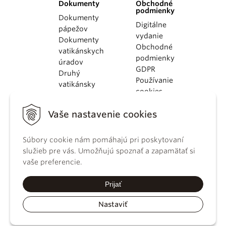
Dokumenty
Obchodné
podmienky
Dokumenty
Digitálne
pápežov
vydanie
Dokumenty
Obchodné
vatikánskych
podmienky
úradov
GDPR
Druhý
Používanie
vatikánsky
cookies
koncil
Dokumenty
Vaše nastavenie cookies
KBS
Kódex
Súbory cookie nám pomáhajú pri poskytovaní
kánonického
služieb pre vás. Umožňujú spoznať a zapamätať si
práva
vaše preferencie.
Katechizmus
Katolíckej
Prijať
cirkvi
Nastaviť