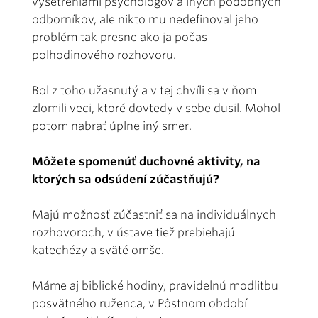
vyšetreniami psychológov a iných podobných
odborníkov, ale nikto mu nedefinoval jeho
problém tak presne ako ja počas
polhodinového rozhovoru.
Bol z toho užasnutý a v tej chvíli sa v ňom
zlomili veci, ktoré dovtedy v sebe dusil. Mohol
potom nabrať úplne iný smer.
Môžete spomenúť duchovné aktivity, na
ktorých sa odsúdení zúčastňujú?
Majú možnosť zúčastniť sa na individuálnych
rozhovoroch, v ústave tiež prebiehajú
katechézy a sväté omše.
Máme aj biblické hodiny, pravidelnú modlitbu
posvätného ruženca, v Pôstnom období