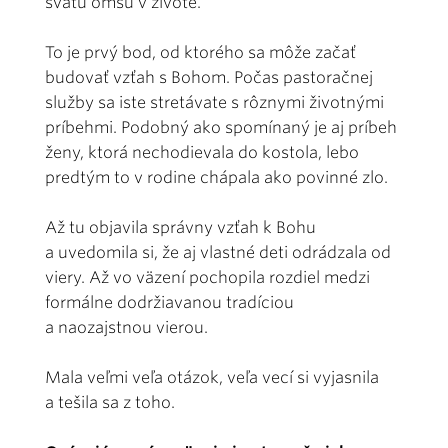
svätú omšu v živote.
To je prvý bod, od ktorého sa môže začať
budovať vzťah s Bohom. Počas pastoračnej
služby sa iste stretávate s rôznymi životnými
príbehmi. Podobný ako spomínaný je aj príbeh
ženy, ktorá nechodievala do kostola, lebo
predtým to v rodine chápala ako povinné zlo.
Až tu objavila správny vzťah k Bohu
a uvedomila si, že aj vlastné deti odrádzala od
viery. Až vo väzení pochopila rozdiel medzi
formálne dodržiavanou tradíciou
a naozajstnou vierou.
Mala veľmi veľa otázok, veľa vecí si vyjasnila
a tešila sa z toho.