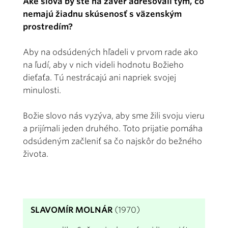
Aké slová by ste na záver adresovali tým, čo
nemajú žiadnu skúsenosť s väzenským
prostredím?
Aby na odsúdených hľadeli v prvom rade ako
na ľudí, aby v nich videli hodnotu Božieho
dieťaťa. Tú nestrácajú ani napriek svojej
minulosti.
Božie slovo nás vyzýva, aby sme žili svoju vieru
a prijímali jeden druhého. Toto prijatie pomáha
odsúdeným začleniť sa čo najskôr do bežného
života.
SLAVOMÍR MOLNÁR
(1970)