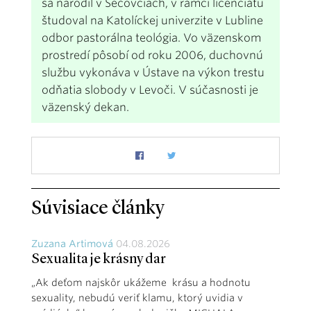
sa narodil v Sečovciach, v rámci licenciátu
študoval na Katolíckej univerzite v Lubline
odbor pastorálna teológia. Vo väzenskom
prostredí pôsobí od roku 2006, duchovnú
službu vykonáva v Ústave na výkon trestu
odňatia slobody v Levoči. V súčasnosti je
väzenský dekan.
Súvisiace články
Zuzana Artimová
04.08.2026
Sexualita je krásny dar
„Ak deťom najskôr ukážeme krásu a hodnotu
sexuality, nebudú veriť klamu, ktorý uvidia v