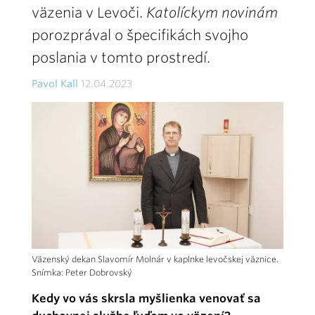
väzenia v Levoči.
Katolíckym novinám
porozprával o špecifikách svojho
poslania v tomto prostredí.
Pavol Kall
12.04.2023
Väzenský dekan Slavomír Molnár v kaplnke levočskej väznice.
Snímka: Peter Dobrovský
Kedy vo vás skrsla myšlienka venovať sa