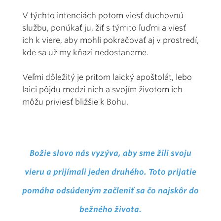
V týchto intenciách potom viesť duchovnú
službu, ponúkať ju, žiť s týmito ľuďmi a viesť
ich k viere, aby mohli pokračovať aj v prostredí,
kde sa už my kňazi nedostaneme.
Veľmi dôležitý je pritom laický apoštolát, lebo
laici pôjdu medzi nich a svojím životom ich
môžu priviesť bližšie k Bohu.
Božie slovo nás vyzýva, aby sme žili svoju
vieru a prijímali jeden druhého. Toto prijatie
pomáha odsúdeným začleniť sa čo najskôr do
bežného života.