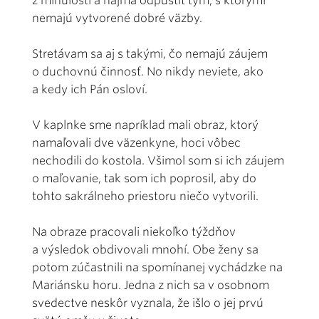
z minulosti a najmä odpustiť tým, s ktorými
nemajú vytvorené dobré väzby.
Stretávam sa aj s takými, čo nemajú záujem
o duchovnú činnosť. No nikdy neviete, ako
a kedy ich Pán osloví.
V kaplnke sme napríklad mali obraz, ktorý
namaľovali dve väzenkyne, hoci vôbec
nechodili do kostola. Všimol som si ich záujem
o maľovanie, tak som ich poprosil, aby do
tohto sakrálneho priestoru niečo vytvorili.
Na obraze pracovali niekoľko týždňov
a výsledok obdivovali mnohí. Obe ženy sa
potom zúčastnili na spomínanej vychádzke na
Mariánsku horu. Jedna z nich sa v osobnom
svedectve neskôr vyznala, že išlo o jej prvú