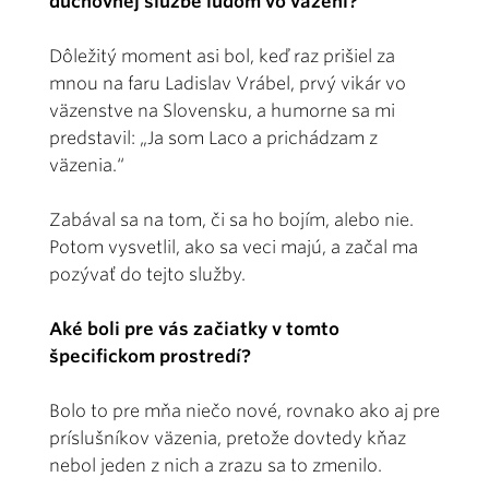
duchovnej službe ľuďom vo väzení?
Dôležitý moment asi bol, keď raz prišiel za
mnou na faru Ladislav Vrábel, prvý vikár vo
väzenstve na Slovensku, a humorne sa mi
predstavil: „Ja som Laco a prichádzam z
väzenia.“
Zabával sa na tom, či sa ho bojím, alebo nie.
Potom vysvetlil, ako sa veci majú, a začal ma
pozývať do tejto služby.
Aké boli pre vás začiatky v tomto
špecifickom prostredí?
Bolo to pre mňa niečo nové, rovnako ako aj pre
príslušníkov väzenia, pretože dovtedy kňaz
nebol jeden z nich a zrazu sa to zmenilo.