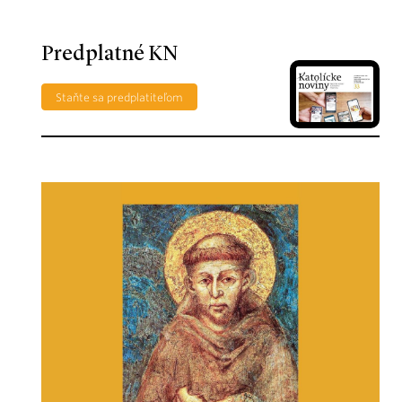
Predplatné KN
Staňte sa predplatiteľom