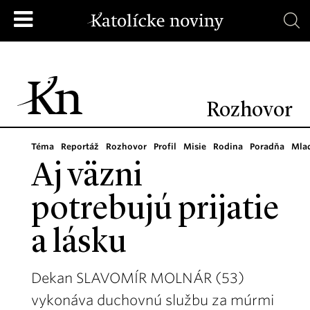
Rozhovor
Téma
Reportáž
Rozhovor
Profil
Misie
Rodina
Poradňa
Mla
Aj väzni
potrebujú prijatie
a lásku
Dekan SLAVOMÍR MOLNÁR (53)
vykonáva duchovnú službu za múrmi