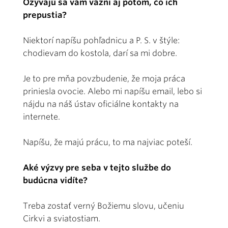
Ozývajú sa vám väzni aj potom, čo ich
prepustia?
Niektorí napíšu pohľadnicu a P. S. v štýle:
chodievam do kostola, darí sa mi dobre.
Je to pre mňa povzbudenie, že moja práca
priniesla ovocie. Alebo mi napíšu email, lebo si
nájdu na náš ústav oficiálne kontakty na
internete.
Napíšu, že majú prácu, to ma najviac poteší.
Aké výzvy pre seba v tejto službe do
budúcna vidíte?
Treba zostať verný Božiemu slovu, učeniu
Cirkvi a sviatostiam.