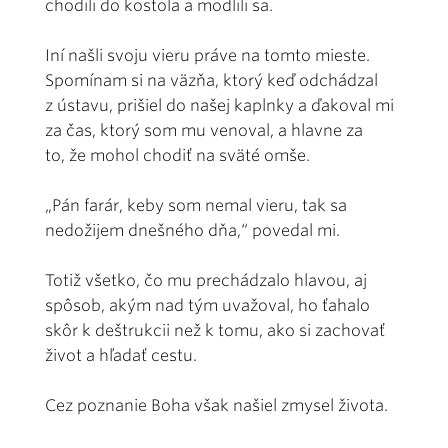
chodili do kostola a modlili sa.
Iní našli svoju vieru práve na tomto mieste.
Spomínam si na väzňa, ktorý keď odchádzal
z ústavu, prišiel do našej kaplnky a ďakoval mi
za čas, ktorý som mu venoval, a hlavne za
to, že mohol chodiť na sväté omše.
„Pán farár, keby som nemal vieru, tak sa
nedožijem dnešného dňa,“ povedal mi.
Totiž všetko, čo mu prechádzalo hlavou, aj
spôsob, akým nad tým uvažoval, ho ťahalo
skôr k deštrukcii než k tomu, ako si zachovať
život a hľadať cestu.
Cez poznanie Boha však našiel zmysel života.