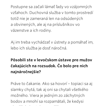
Postupne sa začali lámať ľady vo vzájomných
vzťahoch. Duchovná služba v tomto prostredí
totiž nie je zameraná len na odsúdených
a obvinených, ale aj na príslušníkov vo
väzenstve a ich rodiny.
Aj im treba vychádzať v ústrety a pomáhať im,
lebo ich služba je dosť náročná.
Pôsobili ste v levočskom ústave pre mužov
čakajúcich na rozsudok. Čo bolo pre nich
najnáročnejšie?
Práve to čakanie. Ako sa hovorí – topiaci sa aj
slamky chytá, tak aj oni sa chytali všetkého
možného. Viera je jedným zo záchytných
bodov a mnohí sa rozpamätali, že kedysi