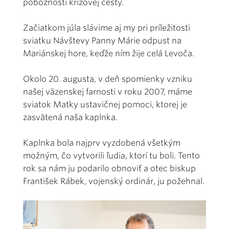
pobožnosti krížovej cesty.
Začiatkom júla slávime aj my pri príležitosti
sviatku Návštevy Panny Márie odpust na
Mariánskej hore, keďže ním žije celá Levoča.
Okolo 20. augusta, v deň spomienky vzniku
našej väzenskej farnosti v roku 2007, máme
sviatok Matky ustavičnej pomoci, ktorej je
zasvätená naša kaplnka.
Kaplnka bola najprv vyzdobená všetkým
možným, čo vytvorili ľudia, ktorí tu boli. Tento
rok sa nám ju podarilo obnoviť a otec biskup
František Rábek, vojenský ordinár, ju požehnal.