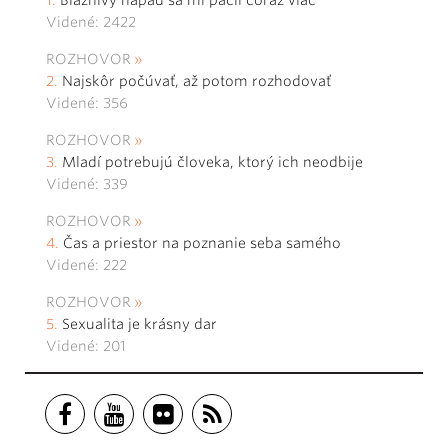
Bláznivý nápad sa mi páčil čoraz viac
Videné: 2422
ROZHOVOR
Najskôr počúvať, až potom rozhodovať
Videné: 356
ROZHOVOR
Mladí potrebujú človeka, ktorý ich neodbije
Videné: 339
ROZHOVOR
Čas a priestor na poznanie seba samého
Videné: 222
ROZHOVOR
Sexualita je krásny dar
Videné: 201