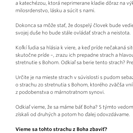
a katechézou, ktorá neprimerane kladie dôraz na vý
milosrdenstvo, lásku a súcit s nami.
Dokonca sa môže stať, že dospelý človek bude vedieť
svojej duše ho bude stále ovládať strach a neistota.
Koľkí ľudia sa hlásia k viere, a keď príde nečakaná si
skutočne príde –, zrazu ich prepadne strach a hlavo
stretnutie s Bohom. Odkiaľ sa berie tento strach? P
Určite je na mieste strach v súvislosti s pudom seb
o strachu zo stretnutia s Bohom, ktorého zväčša v
z podobenstva o márnotratnom synovi.
Odkiaľ vieme, že sa máme báť Boha? S týmto vedomí
získali od druhých a potom ho ďalej odovzdávame.
Vieme sa tohto strachu z Boha zbaviť?