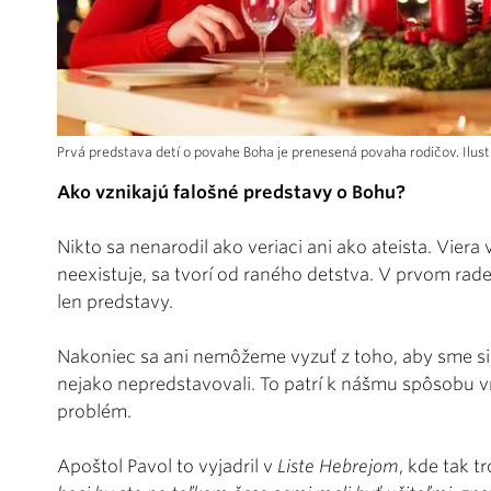
Prvá predstava detí o povahe Boha je prenesená povaha rodičov. Il
Ako vznikajú falošné predstavy o Bohu?
Nikto sa nenarodil ako veriaci ani ako ateista. Viera
neexistuje, sa tvorí od raného detstva. V prvom r
len predstavy.
Nakoniec sa ani nemôžeme vyzuť z toho, aby sme si
nejako nepredstavovali. To patrí k nášmu spôsobu vn
problém.
Apoštol Pavol to vyjadril v
Liste Hebrejom
, kde tak 