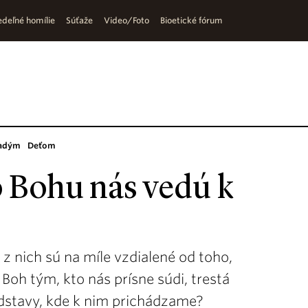
deľné homílie
Súťaže
Video/Foto
Bioetické fórum
adým
Deťom
o Bohu nás vedú k
 nich sú na míle vzdialené od toho,
 Boh tým, kto nás prísne súdi, trestá
edstavy, kde k nim prichádzame?