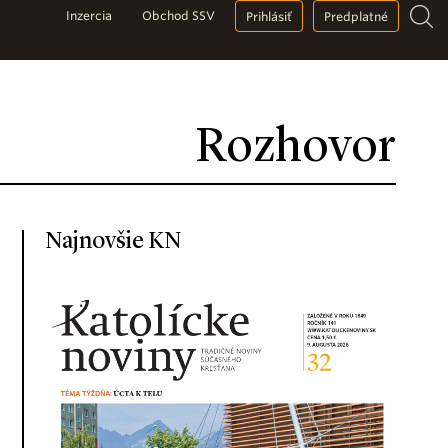
Inzercia
Obchod SSV
Prihlásiť
Predplatné
Rozhovor
Najnovšie KN