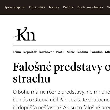
Spravodajstvo
Publicistika
Názory
Kultúra
Duchovná obnova
Ne
Téma
Reportáž
Rozhovor
Profil
Misie
Rodina
Poradňa
Ml
Falošné predstavy 
strachu
O Bohu máme rôzne predstavy, no mnohé z
čo nás o Otcovi učil Pán Ježiš. Je skutočne
či dopúšťa nešťastia? Ak sú to falošné pr