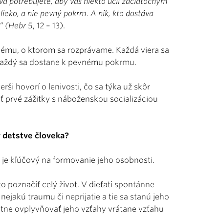
va potrebujete, aby vás niekto učil začiatočným
lieko, a nie pevný pokrm. A nik, kto dostáva
a“ (Hebr
5, 12 – 13).
lému, o ktorom sa rozprávame. Každá viera sa
e každý sa dostane k pevnému pokrmu.
rši hovorí o lenivosti, čo sa týka už skôr
ť prvé zážitky s náboženskou socializáciou
 detstve človeka?
 je kľúčový na formovanie jeho osobnosti.
poznačiť celý život. V dieťati spontánne
jakú traumu či neprijatie a tie sa stanú jeho
utne ovplyvňovať jeho vzťahy vrátane vzťahu