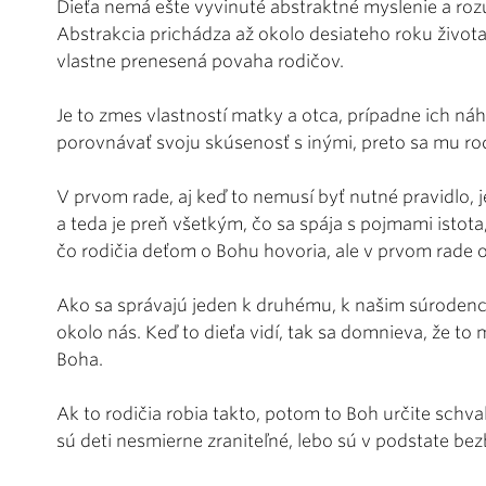
Dieťa nemá ešte vyvinuté abstraktné myslenie a roz
Abstrakcia prichádza až okolo desiateho roku života
vlastne prenesená povaha rodičov.
Je to zmes vlastností matky a otca, prípadne ich n
porovnávať svoju skúsenosť s inými, preto sa mu rod
V prvom rade, aj keď to nemusí byť nutné pravidlo, je
a teda je preň všetkým, čo sa spája s pojmami istota,
čo rodičia deťom o Bohu hovoria, ale v prvom rade o
Ako sa správajú jeden k druhému, k našim súroden
okolo nás. Keď to dieťa vidí, tak sa domnieva, že to 
Boha.
Ak to rodičia robia takto, potom to Boh určite schvaľu
sú deti nesmierne zraniteľné, lebo sú v podstate be