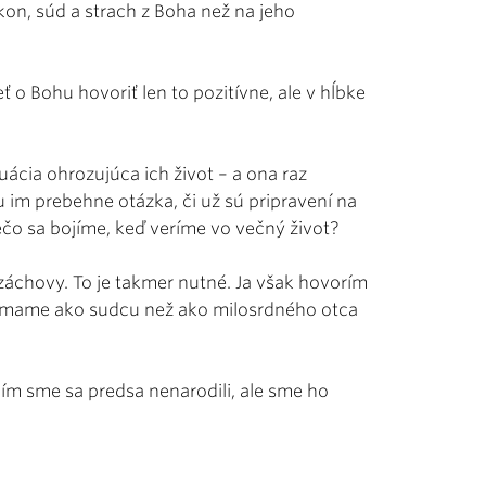
kon, súd a strach z Boha než na jeho
 o Bohu hovoriť len to pozitívne, ale v hĺbke
tuácia ohrozujúca ich život – a ona raz
u im prebehne otázka, či už sú pripravení na
rečo sa bojíme, keď veríme vo večný život?
azáchovy. To je takmer nutné. Ja však hovorím
nímame ako sudcu než ako milosrdného otca
m sme sa predsa nenarodili, ale sme ho