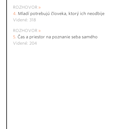
ROZHOVOR
Mladí potrebujú človeka, ktorý ich neodbije
Videné: 318
ROZHOVOR
Čas a priestor na poznanie seba samého
Videné: 204