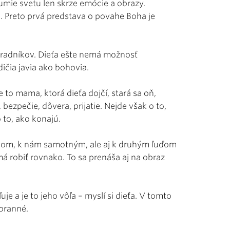
umie svetu len skrze emócie a obrazy.
. Preto prvá predstava o povahe Boha je
áhradníkov. Dieťa ešte nemá možnosť
ičia javia ako bohovia.
 to mama, ktorá dieťa dojčí, stará sa oň,
 bezpečie, dôvera, prijatie. Nejde však o to,
 to, ako konajú.
com, k nám samotným, ale aj k druhým ľuďom
má robiť rovnako. To sa prenáša aj na obraz
je a je to jeho vôľa – myslí si dieťa. V tomto
zbranné.