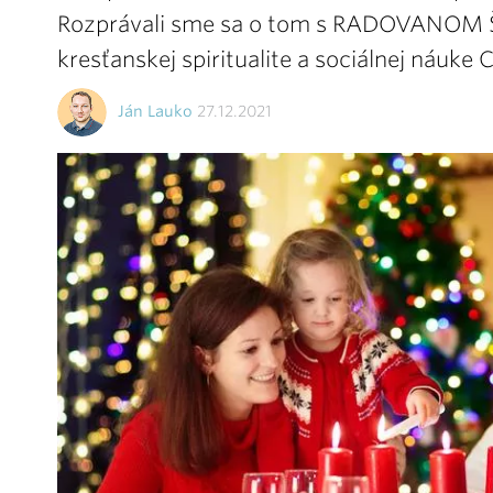
Rozprávali sme sa o tom s RADOVANOM ŠOL
kresťanskej spiritualite a sociálnej náuke C
Ján Lauko
27.12.2021