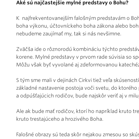
Aké sú najčastejšie mylné predstavy o Bohu?
K najfrekventovanejším falošným predstavám o Bohu
boha výkonu, účtovníckeho boha zákona alebo boha, 
nebudeme zaujímať my, tak si nás nevšimne.
Zväčša ide o rôznorodú kombináciu týchto predstáv
korene. Mylné predstavy v prvom rade súvisia so s
Môžu však byť vyvolané aj zdeformovanou kateché
S tým sme mali v dejinách Cirkvi tiež veľa skúseností
základné nastavenie postoja voči svetu, do ktorého 
a odpúšťajúcich rodičov, bude najskôr veriť aj v mi
Ale ak bude mať rodičov, ktorí ho napríklad kruto tre
kruto trestajúceho a hrozivého Boha.
Falošné obrazy sú teda skôr nejakou zmesou so skúsen