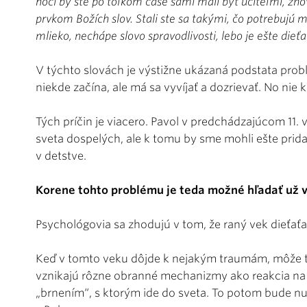
hoci by ste po toľkom čase sami mali byť učiteľmi, zno
prvkom Božích slov. Stali ste sa takými, čo potrebujú m
mlieko, nechápe slovo spravodlivosti, lebo je ešte dieť
V týchto slovách je výstižne ukázaná podstata prob
niekde začína, ale má sa vyvíjať a dozrievať. No ni
Tých príčin je viacero. Pavol v predchádzajúcom 11. ve
sveta dospelých, ale k tomu by sme mohli ešte prida
v detstve.
Korene tohto problému je teda možné hľadať už v
Psychológovia sa zhodujú v tom, že raný vek dieťaťa
Keď v tomto veku dôjde k nejakým traumám, môže to 
vznikajú rôzne obranné mechanizmy ako reakcia na ne
„brnením“, s ktorým ide do sveta. To potom bude n