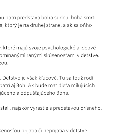
 patrí predstava boha sudcu, boha smrti,
ktorý je na druhej strane, a ak sa oňho
, ktoré majú svoje psychologické a ideové
pomínanými ranými skúsenosťami v detstve.
zou.
. Detstvo je však kľúčové. Tu sa totiž rodí
patrí aj Boh. Ak bude mať dieťa milujúcich
lujúceho a odpúšťajúceho Boha.
stali, najskôr vyrastie s predstavou prísneho,
osťou prijatia či neprijatia v detstve