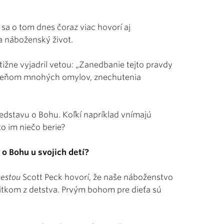
 sa o tom dnes čoraz viac hovorí aj
a náboženský život.
tižne vyjadril vetou: „Zanedbanie tejto pravdy
e koreňom mnohých omylov, znechutenia
redstavu o Bohu. Koľkí napríklad vnímajú
to im niečo berie?
 o Bohu u svojich detí?
cestou
Scott Peck hovorí, že naše náboženstvo
tkom z detstva. Prvým bohom pre dieťa sú