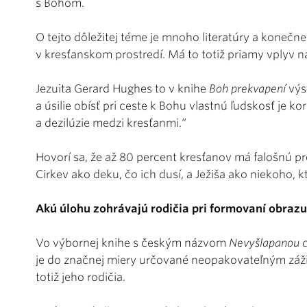
s Bohom.
O tejto dôležitej téme je mnoho literatúry a konečne
v kresťanskom prostredí. Má to totiž priamy vplyv n
Jezuita Gerard Hughes to v knihe
Boh prekvapení
výs
a úsilie obísť pri ceste k Bohu vlastnú ľudskosť j
a dezilúzie medzi kresťanmi.“
Hovorí sa, že až 80 percent kresťanov má falošnú p
Cirkev ako deku, čo ich dusí, a Ježiša ako niekoho, k
Akú úlohu zohrávajú rodičia pri formovaní obrazu
Vo výbornej knihe s českým názvom
Nevyšlapanou 
je do značnej miery určované neopakovateľným záži
totiž jeho rodičia.