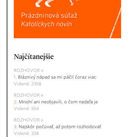
Najčítanejšie
ROZHOVOR
Bláznivý nápad sa mi páčil čoraz viac
Videné: 2358
ROZHOVOR
Mnohí ani neobjavili, o čom nedeľa je
Videné: 554
ROZHOVOR
Najskôr počúvať, až potom rozhodovať
Videné: 338