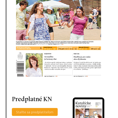
Predplatné KN
Staňte sa predplatiteľom