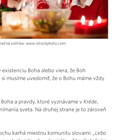
ustračná snímka: www.istockphoto.com
 v existenciu Boha alebo viera, že Boh
ade si musíme uvedomiť, že o Bohu máme vždy
 Boha a pravdy, ktoré vyznávame v
Kréde
,
ímania sveta. Na druhej strane je to zároveň
trochu karhá miestnu komunitu slovami:
„Lebo