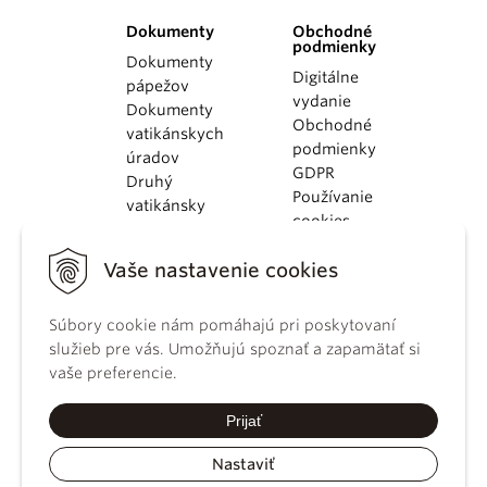
Dokumenty
Obchodné
podmienky
Dokumenty
Digitálne
pápežov
vydanie
Dokumenty
Obchodné
vatikánskych
podmienky
úradov
GDPR
Druhý
Používanie
vatikánsky
cookies
koncil
Dokumenty
Vaše nastavenie cookies
KBS
Kódex
Súbory cookie nám pomáhajú pri poskytovaní
kánonického
služieb pre vás. Umožňujú spoznať a zapamätať si
práva
vaše preferencie.
Katechizmus
Katolíckej
Prijať
cirkvi
Nastaviť