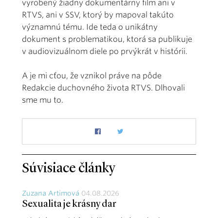
vyrobený žiadny dokumentárny film ani v
RTVS, ani v SSV, ktorý by mapoval takúto
významnú tému. Ide teda o unikátny
dokument s problematikou, ktorá sa publikuje
v audiovizuálnom diele po prvýkrát v histórii.
A je mi cťou, že vznikol práve na pôde
Redakcie duchovného života RTVS. Dlhovali
sme mu to.
Súvisiace články
Zuzana Artimová
04.08.2026
Sexualita je krásny dar