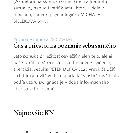
„Ak deťom najskôr ukážeme krásu a hodnotu
sexuality, nebudú veriť klamu, ktorý uvidia v
médiách,“ hovorí psychologička MICHALA
BIELEKOVÁ (44).
Zuzana Artimová
28.07.2026
Čas a priestor na poznanie seba samého
Leto ponúka príležitosť osviežiť nielen telo, ale aj
naše vnútro. Možnosťou sú duchovné cvičenia,
exercície. Jezuita PETER DUFKA (62) vraví, že učiť
sa kriticky rozlišovať a usporiadať vlastné myšlienky
podľa vzoru sv. Ignáca je v dobe informačného
chaosu veľmi cenné.
Najnovšie KN