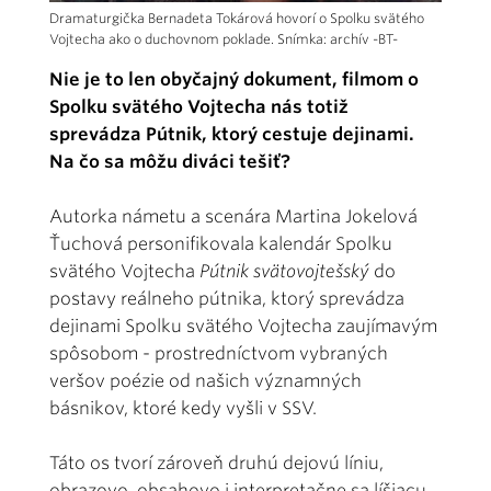
Dramaturgička Bernadeta Tokárová hovorí o Spolku svätého
Vojtecha ako o duchovnom poklade. Snímka: archív -BT-
Nie je to len obyčajný dokument, filmom o
Spolku svätého Vojtecha nás totiž
sprevádza Pútnik, ktorý cestuje dejinami.
Na čo sa môžu diváci tešiť?
Autorka námetu a scenára Martina Jokelová
Ťuchová personifikovala kalendár Spolku
svätého Vojtecha
Pútnik svätovojtešský
do
postavy reálneho pútnika, ktorý sprevádza
dejinami Spolku svätého Vojtecha zaujímavým
spôsobom - prostredníctvom vybraných
veršov poézie od našich významných
básnikov, ktoré kedy vyšli v SSV.
Táto os tvorí zároveň druhú dejovú líniu,
obrazovo, obsahovo i interpretačne sa líšiacu