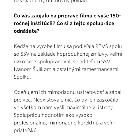
náš skutočný duchovný poklad.
Čo vás zaujalo na príprave filmu o vyše 150-
ročnej inštitúcii? Čo si z tejto spolupráce
odnášate?
Keďže na výrobe filmu sa podieľala RTVS spolu
so SSV na základe koprodukčnej zmluvy, veľmi
úzko sme spolupracovali s riaditeľom SSV
Ivanom Šulíkom a ostatnými zamestnancami
Spolku.
Oceňujem ich mimoriadnu ústretovosť a zápal
pre vec. Neexistovalo nič, čo by ich zaskočilo,
vo všetkom nám vyšli maximálne v ústrety.
Spoluprácu hodnotím ako vysoko
profesionálnu, mimoriadne korektnú a veľmi
priateľskú.