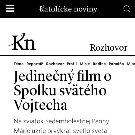
Rozhovor
Téma
Reportáž
Rozhovor
Profil
Misie
Rodina
Poradňa
Mla
Jedinečný film o
Spolku svätého
Vojtecha
Na sviatok Sedembolestnej Panny
Márie uzrie prvýkrát svetlo sveta