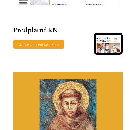
Predplatné KN
Staňte sa predplatiteľom