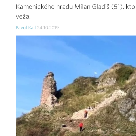
Kamenického hradu Milan Gladiš (51), kt
veža.
Pavol Kall
24.10.2019