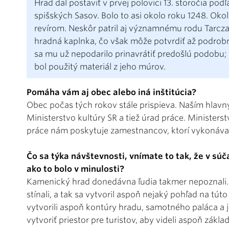
Hrad dal postaviť v prvej polovici 13. storočia po
spišských Sasov. Bolo to asi okolo roku 1248. Ok
revírom. Neskôr patril aj významnému rodu Tarcza
hradná kaplnka, čo však môže potvrdiť až podrob
sa mu už nepodarilo prinavrátiť predošlú podobu;
bol použitý materiál z jeho múrov.
Pomáha vám aj obec alebo iná inštitúcia?
Obec počas tých rokov stále prispieva. Naším hla
Ministerstvo kultúry SR a tiež úrad práce. Ministers
práce nám poskytuje zamestnancov, ktorí vykonávaj
Čo sa týka návštevnosti, vnímate to tak, že v súč
ako to bolo v minulosti?
Kamenický hrad donedávna ľudia takmer nepoznali.
stínali, a tak sa vytvoril aspoň nejaký pohľad na tú
vytvorili aspoň kontúry hradu, samotného paláca a
vytvoriť priestor pre turistov, aby videli aspoň zákla