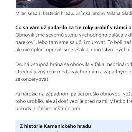
Milan Gladiš, kastelán hradu. Snímka: archív Milana Glad
Čo sa vám už podarilo za tie roky urobiť v rámci
Obnovili sme severnú stenu východného paláca v dĺ
nárekov“, lebo tam sme sa učili murovať. To boli naš
ale nie úplne; opravili sme však aj množstvo iných č
Druhá vstupná brána sa obnovila vďaka medzinárod
stredný južný múr medzi východným a západným pal
zakonzervovať.
Aj nárožie na západnom paláci prešlo obnovou, veža 
toho urobilo, ale aj dosť vecí je pred nami. Všetko
prírody a ďalšími inštitúciami.
Z histórie Kamenického hradu