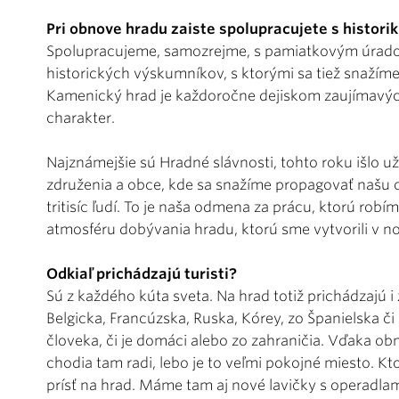
Pri obnove hradu zaiste spolupracujete s historik
Spolupracujeme, samozrejme, s pamiatkovým úrado
historických výskumníkov, s ktorými sa tiež snažím
Kamenický hrad je každoročne dejiskom zaujímavých
charakter.
Najznámejšie sú Hradné slávnosti, tohto roku išlo už
združenia a obce, kde sa snažíme propagovať našu c
tritisíc ľudí. To je naša odmena za prácu, ktorú robí
atmosféru dobývania hradu, ktorú sme vytvorili v n
Odkiaľ prichádzajú turisti?
Sú z každého kúta sveta. Na hrad totiž prichádzajú i 
Belgicka, Francúzska, Ruska, Kórey, zo Španielska č
človeka, či je domáci alebo zo zahraničia. Vďaka 
chodia tam radi, lebo je to veľmi pokojné miesto.
prísť na hrad. Máme tam aj nové lavičky s operadlam