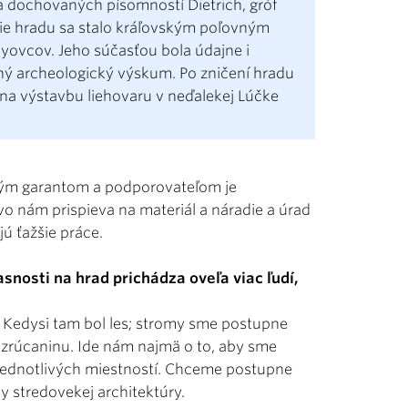
dľa dochovaných písomností Dietrich, gróf
olie hradu sa stalo kráľovským poľovným
yovcov. Jeho súčasťou bola údajne i
ný archeologický výskum. Po zničení hradu
 na výstavbu liehovaru v neďalekej Lúčke
vným garantom a podporovateľom je
tvo nám prispieva na materiál a náradie a úrad
ú ťažšie práce.
asnosti na hrad prichádza oveľa viac ľudí,
 Kedysi tam bol les; stromy sme postupne
to zrúcaninu. Ide nám najmä o to, aby sme
 jednotlivých miestností. Chceme postupne
dy stredovekej architektúry.