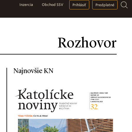
Inzercia
Obchod SSV
Prihlásiť
Predplatné
Rozhovor
Najnovšie KN