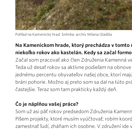
Pohľad na Kamenický hrad. Snímka: archív Milana Gladiša
Na Kamenickom hrade, ktorý prechádza v tomto 
niekoľko rokov ako kastelán. Kedy sa začal formo
Začal som pracovať ako člen Združenia Kamenná vež
Teda už desať rokov sa aktívne podieľam na obnove 
jednému percentu obyvateľov našej obce, ktorí majú
bráni pohorie. Možno aj preto som sa dal na túto pr
častejšie. Teraz som tam prakticky každý deň.
Čo je náplňou vašej práce?
Som už asi päť rokov predsedom Združenia Kamenná
Píšem projekty, ktoré musím vyúčtovať; robím koord
zamestnať ľudí, zháňam ich osobne. V združení ide 