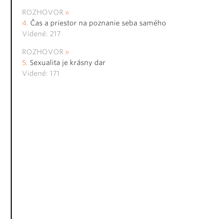
ROZHOVOR
Čas a priestor na poznanie seba samého
Videné: 217
ROZHOVOR
Sexualita je krásny dar
Videné: 171