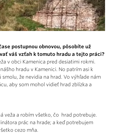
čase postupnou obnovou, pôsobíte už
vať váš vzťah k tomuto hradu a tejto práci?
a v obci Kamenica pred desiatimi rokmi.
nášho hradu v Kamenici. No patrím asi k
 smolu, že nevidia na hrad. Vo výhľade nám
ácu, aby som mohol vidieť hrad zblízka a
 veža a robím všetko, čo hrad potrebuje.
inátora prác na hrade; a keď potrebujem
všetko cezo mňa.