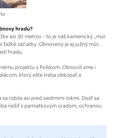
iša
 obnovy hradu?
žke asi 30 metrov - to je náš kamenický „múr
e ťažké začiatky. Obnovený je aj južný múr,
astí hradu.
nému projektu s Poľskom. Obnovili sme i
ácom, ktorý ešte treba obkopať a
sa robila asi pred siedmimi rokmi. Dosť sa
 treba riešiť s pamiatkovým úradom, ochranou