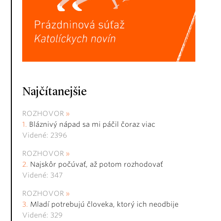
Najčítanejšie
ROZHOVOR
Bláznivý nápad sa mi páčil čoraz viac
Videné: 2396
ROZHOVOR
Najskôr počúvať, až potom rozhodovať
Videné: 347
ROZHOVOR
Mladí potrebujú človeka, ktorý ich neodbije
Videné: 329