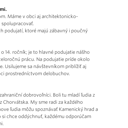
mi.
m. Máme v obci aj architektonicko-
e spolupracovať.
 podujatí, ktoré majú zábavný i poučný
 o 14. ročník; je to hlavné podujatie nášho
eloročnú prácu. Na podujatie príde okolo
me. Usilujeme sa návštevníkom priblížiť aj
oci prostredníctvom delobuchov.
zahraniční dobrovoľníci. Boli tu mladí ľudia z
i z Chorvátska. My sme radi za každého
obnove ľudia môžu spoznávať Kamenický hrad a
 Kto si chce oddýchnuť, každému odporúčam
i.