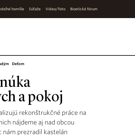
deľné homílie
Súťaže
Video/Foto
Bioetické fórum
adým
Deťom
onúka
ch a pokoj
alizujú rekonštrukčné práce na
nich nájdeme aj nad obcou
 nám prezradil kastelán