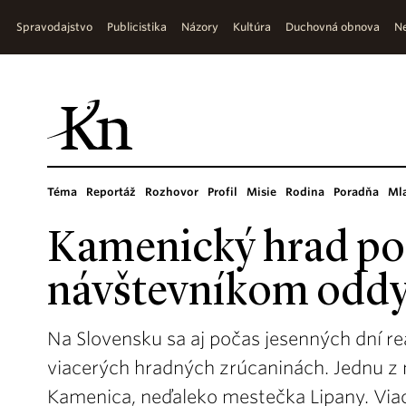
Spravodajstvo
Publicistika
Názory
Kultúra
Duchovná obnova
Ne
Téma
Reportáž
Rozhovor
Profil
Misie
Rodina
Poradňa
Ml
Kamenický hrad p
návštevníkom oddy
Na Slovensku sa aj počas jesenných dní re
viacerých hradných zrúcaninách. Jednu z 
Kamenica, neďaleko mestečka Lipany. Viac