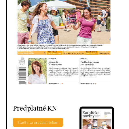
Predplatné KN
Staňte sa predplatiteľom