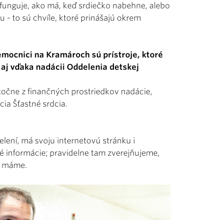
 funguje, ako má, keď srdiečko nabehne, alebo
- to sú chvíle, ktoré prinášajú okrem
mocnici na Kramároch sú prístroje, ktoré
 aj vďaka nadácii Oddelenia detskej
točne z finančných prostriedkov nadácie,
ia Šťastné srdcia.
lení, má svoju internetovú stránku i
é informácie; pravidelne tam zverejňujeme,
y máme.