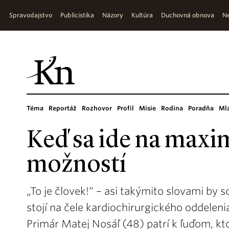
Spravodajstvo
Publicistika
Názory
Kultúra
Duchovná obnova
Ne
Téma
Reportáž
Rozhovor
Profil
Misie
Rodina
Poradňa
Ml
Keď sa ide na max
možností
„To je človek!“ – asi takýmito slovami by 
stojí na čele kardiochirurgického oddeleni
Primár Matej Nosáľ (48) patrí k ľuďom, kto