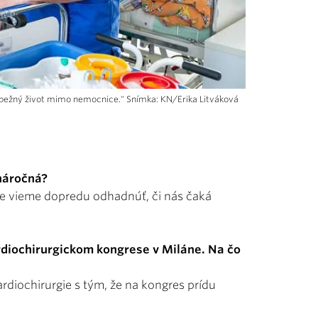
oj bežný život mimo nemocnice." Snímka: KN/Erika Litváková
náročná?
ne vieme dopredu odhadnúť, či nás čaká
diochirurgickom kongrese v Miláne. Na čo
kardiochirurgie s tým, že na kongres prídu