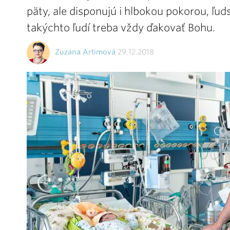
päty, ale disponujú i hlbokou pokorou, ľu
takýchto ľudí treba vždy ďakovať Bohu.
Zuzana Artimová
29.12.2018