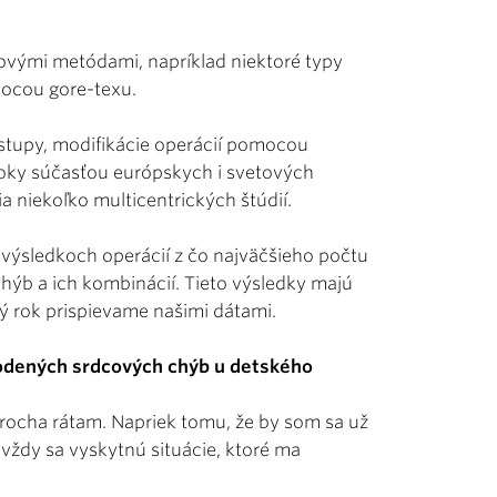
novými metódami, napríklad niektoré typy
mocou gore-texu.
ostupy, modifikácie operácií pomocou
roky súčasťou európskych i svetových
ia niekoľko multicentrických štúdií.
 výsledkoch operácií z čo najväčšieho počtu
chýb a ich kombinácií. Tieto výsledky majú
dý rok prispievame našimi dátami.
odených srdcových chýb u detského
 trocha rátam. Napriek tomu, že by som sa už
 vždy sa vyskytnú situácie, ktoré ma