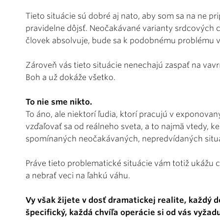
Tieto situácie sú dobré aj nato, aby som sa na ne pr
pravidelne dôjsť. Neočakávané varianty srdcových 
človek absolvuje, bude sa k podobnému problému v
Zároveň vás tieto situácie nenechajú zaspať na vavrí
Boh a už dokáže všetko.
To nie sme nikto.
To áno, ale niektorí ľudia, ktorí pracujú v exponov
vzďaľovať sa od reálneho sveta, a to najmä vtedy, 
spomínaných neočakávaných, nepredvídaných situácií
Práve tieto problematické situácie vám totiž ukážu c
a nebrať veci na ľahkú váhu.
Vy však žijete v dosť dramatickej realite, každý d
špecifický, každá chvíľa operácie si od vás vyža