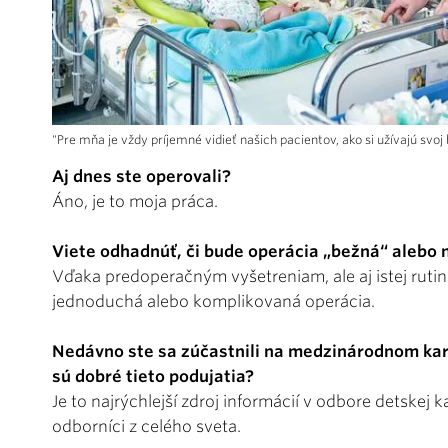
"Pre mňa je vždy príjemné vidieť našich pacientov, ako si užívajú sv
Aj dnes ste operovali?
Áno, je to moja práca.
Viete odhadnúť, či bude operácia „bežná“ alebo 
Vďaka predoperačným vyšetreniam, ale aj istej ruti
jednoduchá alebo komplikovaná operácia.
Nedávno ste sa zúčastnili na medzinárodnom kar
sú dobré tieto podujatia?
Je to najrýchlejší zdroj informácií v odbore detskej 
odborníci z celého sveta.