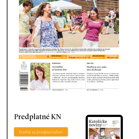
Predplatné KN
Staňte sa predplatiteľom