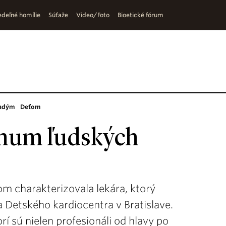
deľné homílie
Súťaže
Video/Foto
Bioetické fórum
adým
Deťom
imum ľudských
som charakterizovala lekára, ktorý
a Detského kardiocentra v Bratislave.
rí sú nielen profesionáli od hlavy po