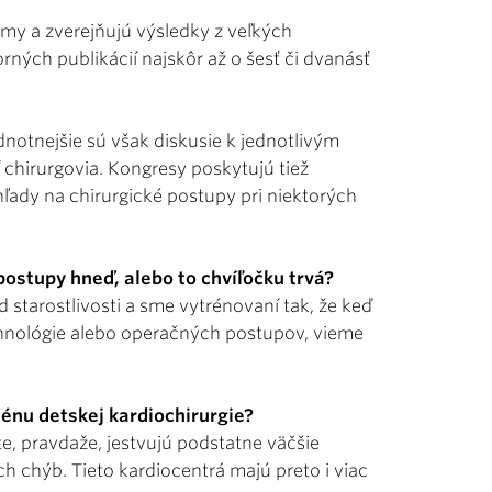
émy a zverejňujú výsledky z veľkých
ných publikácií najskôr až o šesť či dvanásť
notnejšie sú však diskusie k jednotlivým
 chirurgovia. Kongresy poskytujú tiež
hľady na chirurgické postupy pri niektorých
ostupy hneď, alebo to chvíľočku trvá?
tarostlivosti a sme vytrénovaní tak, že keď
echnológie alebo operačných postupov, vieme
énu detskej kardiochirurgie?
e, pravdaže, jestvujú podstatne väčšie
ch chýb. Tieto kardiocentrá majú preto i viac