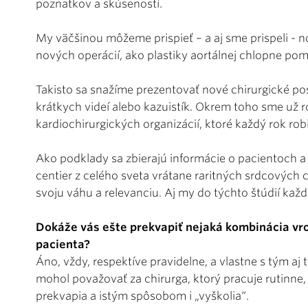
poznatkov a skúseností.
My väčšinou môžeme prispieť – a aj sme prispeli - 
nových operácií, ako plastiky aortálnej chlopne po
Takisto sa snažíme prezentovať nové chirurgické p
krátkych videí alebo kazuistík. Okrem toho sme už 
kardiochirurgických organizácií, ktoré každý rok rob
Ako podklady sa zbierajú informácie o pacientoch a
centier z celého sveta vrátane raritných srdcových 
svoju váhu a relevanciu. Aj my do týchto štúdií kaž
Dokáže vás ešte prekvapiť nejaká kombinácia vr
pacienta?
Áno, vždy, respektíve pravidelne, a vlastne s tým aj
mohol považovať za chirurga, ktorý pracuje rutinne,
prekvapia a istým spôsobom i „vyškolia“.