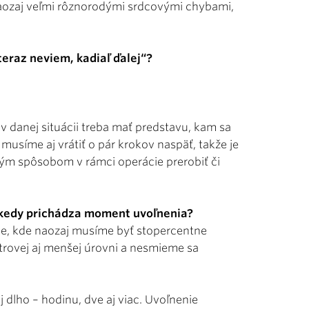
s naozaj veľmi rôznorodými srdcovými chybami,
teraz neviem, kadiaľ ďalej“?
v danej situácii treba mať predstavu, kam sa
usíme aj vrátiť o pár krokov naspäť, takže je
akým spôsobom v rámci operácie prerobiť či
a kedy prichádza moment uvoľnenia?
ie, kde naozaj musíme byť stopercentne
trovej aj menšej úrovni a nesmieme sa
j dlho – hodinu, dve aj viac. Uvoľnenie