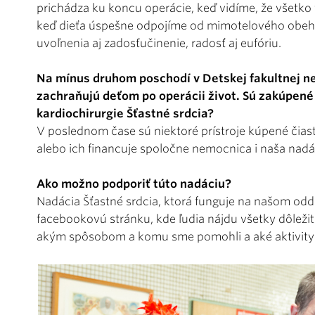
prichádza ku koncu operácie, keď vidíme, že všetko
keď dieťa úspešne odpojíme od mimotelového obehu 
uvoľnenia aj zadosťučinenie, radosť aj eufóriu.
Na mínus druhom poschodí v Detskej fakultnej ne
zachraňujú deťom po operácii život. Sú zakúpené
kardiochirurgie Šťastné srdcia?
V poslednom čase sú niektoré prístroje kúpené čias
alebo ich financuje spoločne nemocnica i naša nadác
Ako možno podporiť túto nadáciu?
Nadácia Šťastné srdcia, ktorá funguje na našom odde
facebookovú stránku, kde ľudia nájdu všetky dôležit
akým spôsobom a komu sme pomohli a aké aktivit