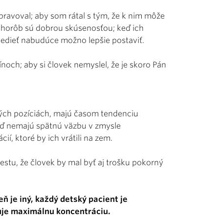
ipravoval; aby som rátal s tým, že k nim môže
chorôb sú dobrou skúsenosťou; keď ich
edieť nabudúce možno lepšie postaviť.
noch; aby si človek nemyslel, že je skoro Pán
aných pozíciách, majú časom tendenciu
keď nemajú spätnú väzbu v zmysle
, ktoré by ich vrátili na zem.
estu, že človek by mal byť aj trošku pokorný
eň je iný, každý detský pacient je
duje maximálnu koncentráciu.