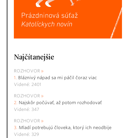
Najčítanejšie
ROZHOVOR
Bláznivý nápad sa mi páčil čoraz viac
Videné: 2401
ROZHOVOR
Najskôr počúvať, až potom rozhodovať
Videné: 347
ROZHOVOR
Mladí potrebujú človeka, ktorý ich neodbije
Videné: 329