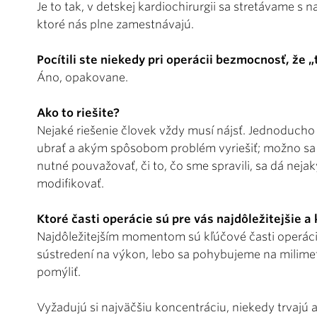
Je to tak, v detskej kardiochirurgii sa stretávame 
ktoré nás plne zamestnávajú.
Pocítili ste niekedy pri operácii bezmocnosť, že „
Áno, opakovane.
Ako to riešite?
Nejaké riešenie človek vždy musí nájsť. Jednoducho 
ubrať a akým spôsobom problém vyriešiť; možno sa m
nutné pouvažovať, či to, čo sme spravili, sa dá nej
modifikovať.
Ktoré časti operácie sú pre vás najdôležitejšie 
Najdôležitejším momentom sú kľúčové časti operác
sústredení na výkon, lebo sa pohybujeme na milime
pomýliť.
Vyžadujú si najväčšiu koncentráciu, niekedy trvajú a