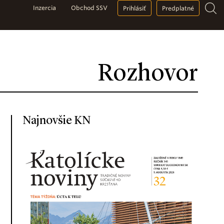
Inzercia
Obchod SSV
Prihlásiť
Predplatné
Rozhovor
Najnovšie KN