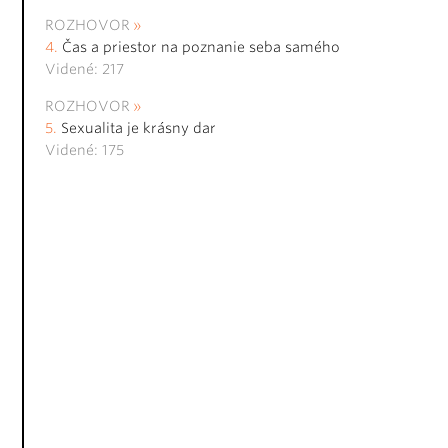
ROZHOVOR
Čas a priestor na poznanie seba samého
Videné: 217
ROZHOVOR
Sexualita je krásny dar
Videné: 175