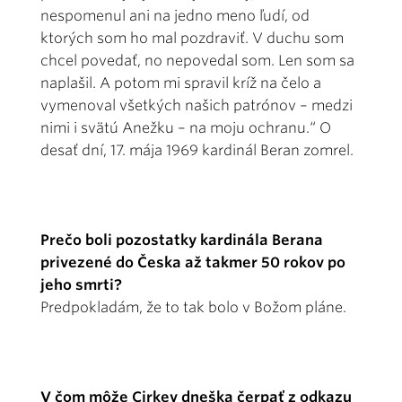
nespomenul ani na jedno meno ľudí, od
ktorých som ho mal pozdraviť. V duchu som
chcel povedať, no nepovedal som. Len som sa
naplašil. A potom mi spravil kríž na čelo a
vymenoval všetkých našich patrónov – medzi
nimi i svätú Anežku – na moju ochranu.“ O
desať dní, 17. mája 1969 kardinál Beran zomrel.
Prečo boli pozostatky kardinála Berana
privezené do Česka až takmer 50 rokov po
jeho smrti?
Predpokladám, že to tak bolo v Božom pláne.
V čom môže Cirkev dneška čerpať z odkazu