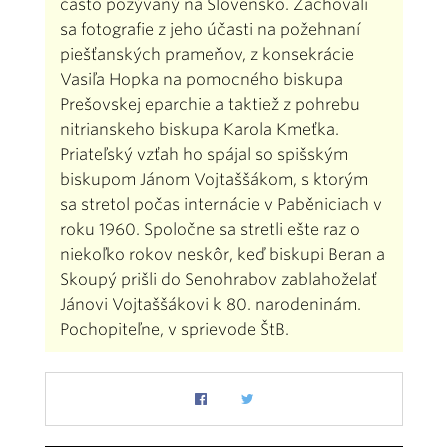
často pozývaný na Slovensko. Zachovali
sa fotografie z jeho účasti na požehnaní
piešťanských prameňov, z konsekrácie
Vasiľa Hopka na pomocného biskupa
Prešovskej eparchie a taktiež z pohrebu
nitrianskeho biskupa Karola Kmeťka.
Priateľský vzťah ho spájal so spišským
biskupom Jánom Vojtaššákom, s ktorým
sa stretol počas internácie v Paběniciach v
roku 1960. Spoločne sa stretli ešte raz o
niekoľko rokov neskôr, keď biskupi Beran a
Skoupý prišli do Senohrabov zablahoželať
Jánovi Vojtaššákovi k 80. narodeninám.
Pochopiteľne, v sprievode ŠtB.