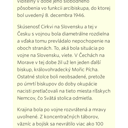
viditeľný v dobe jeho slobodného
pôsobenia vo funkcii arcibiskupa, do ktorej
bol uvedený 8. decembra 1946.
Skúsenosť Cirkvi na Slovensku a tej v
Česku s vojnou bola diametrálne rozdielna
a vďaka tomu prevládalo nepochopenie na
oboch stranách. To, aká bola situácia po
vojne na Slovensku, viete. V Čechách na
Morave v tej dobe žil už len jeden ďalší
biskup, královohradecký Mořic Pícha.
Ostatné stolce boli neobsadené, pretože
po úmrtí biskupov do doby okupácie
nacisti pretlačovali na tieto miesta ríšskych
Nemcov, čo Svätá stolica odmietla.
Krajina bola po vojne rozvrátená a mravy
uvoľnené. Z koncentračných táborov,
väzníc a bojísk sa nevrátilo viac ako 100