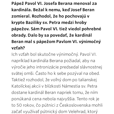
Pápež Pavol VI. Josefa Berana menoval za
kardinála. Bežal k nemu, keď Josef Beran
zomieral. Rozhodol, že ho pochovajú v
krypte Baziliky sv. Petra medzi hroby
pápežov. Sám Pavol VI. tiež viedol pohrebné
obrady. Dalo by sa povedať, že kardinál
Beran mal s pápežom Pavlom VI. výnimočný
vzťah?
Ich vzťah bol skutočne výnimočný. Pavol VI.
napríklad kardinála Berana požiadal, aby na
výročie jeho intronizácie predsedal slávnostnej
svätej omši. Často ho k sebe pozýval na obed.
Taktiež rozhodol, že voľný dom po talianskej
Katolíckej akcii v blízkosti Námestia sv. Petra
dostane kardinál Beran napriek tomu, že ním
ponúkaná cena nebola najvyššia. Tento rok je
to 50 rokov, čo pútnici z Československa mohli
začať využívať pútnický dom Velehrad, ktorý