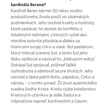
kardinála Berana?
Kardinál Beran takmer 20 rokov svojho
produktívneho života prežil vo väzenských
podmienkach. Jeho osobné kvality a hodnoty,
ktoré zastával, ho dostali do konfliktu s
totalitnými režimami, z ktorých vyšiel ako
morálna autorita pôsobiaca ďaleko za
hranicami svojej cirkvi a vlasti. Bol pastierom,
ktorý miloval zverený ľud, a tento ľud jeho
lásku opätoval a nazýval ho „biskupom srdca“.
Dokázal ľud spojovať, prijímať ťažké
rozhodnutia a obetovať sa pre druhých. Jeho
vernosť a láska patrili Bohu, pápežovi, Cirkvi a
národu – v tomto poradí. Žil život autentického
svedka živého Krista. A toto rýdze kresťanstvo
Kristových učeníkov je stále žiaduce a
inšpiratívne naprieč kontinentmi a časom.