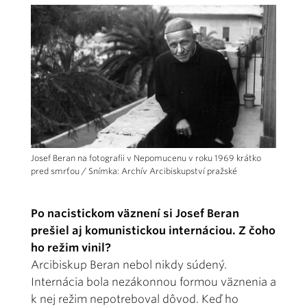
Josef Beran na fotografii v Nepomucenu v roku 1969 krátko
pred smrťou / Snímka: Archív Arcibiskupství pražské
Po nacistickom väznení si Josef Beran
prešiel aj komunistickou internáciou. Z čoho
ho režim vinil?
Arcibiskup Beran nebol nikdy súdený.
Internácia bola nezákonnou formou väznenia a
k nej režim nepotreboval dôvod. Keď ho