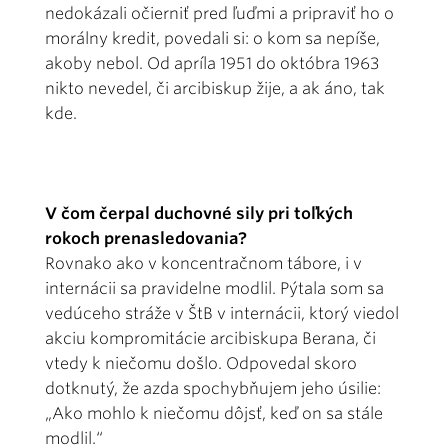
nedokázali očierniť pred ľuďmi a pripraviť ho o
morálny kredit, povedali si: o kom sa nepíše,
akoby nebol. Od apríla 1951 do októbra 1963
nikto nevedel, či arcibiskup žije, a ak áno, tak
kde.
V čom čerpal duchovné sily pri toľkých
rokoch prenasledovania?
Rovnako ako v koncentračnom tábore, i v
internácii sa pravidelne modlil. Pýtala som sa
vedúceho stráže v ŠtB v internácii, ktorý viedol
akciu kompromitácie arcibiskupa Berana, či
vtedy k niečomu došlo. Odpovedal skoro
dotknutý, že azda spochybňujem jeho úsilie:
„Ako mohlo k niečomu dôjsť, keď on sa stále
modlil.“