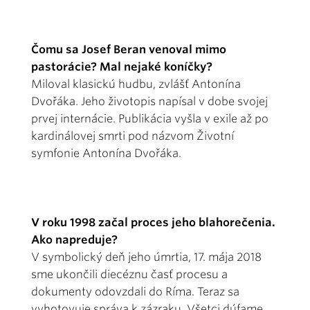
Čomu sa Josef Beran venoval mimo
pastorácie? Mal nejaké koníčky?
Miloval klasickú hudbu, zvlášť Antonína
Dvořáka. Jeho životopis napísal v dobe svojej
prvej internácie. Publikácia vyšla v exile až po
kardinálovej smrti pod názvom Životní
symfonie Antonína Dvořáka.
V roku 1998 začal proces jeho blahorečenia.
Ako napreduje?
V symbolický deň jeho úmrtia, 17. mája 2018
sme ukončili diecéznu časť procesu a
dokumenty odovzdali do Ríma. Teraz sa
vyhotovuje správa k zázraku. Všetci dúfame,