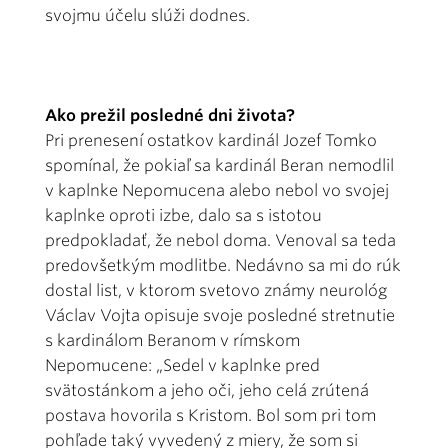
svojmu účelu slúži dodnes.
Ako prežil posledné dni života?
Pri prenesení ostatkov kardinál Jozef Tomko
spomínal, že pokiaľ sa kardinál Beran nemodlil
v kaplnke Nepomucena alebo nebol vo svojej
kaplnke oproti izbe, dalo sa s istotou
predpokladať, že nebol doma. Venoval sa teda
predovšetkým modlitbe. Nedávno sa mi do rúk
dostal list, v ktorom svetovo známy neurológ
Václav Vojta opisuje svoje posledné stretnutie
s kardinálom Beranom v rímskom
Nepomucene: „Sedel v kaplnke pred
svätostánkom a jeho oči, jeho celá zrútená
postava hovorila s Kristom. Bol som pri tom
pohľade taký vyvedený z miery, že som si