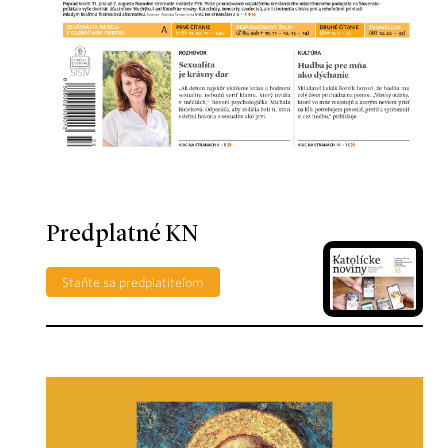
Predplatné KN
Staňte sa predplatiteľom