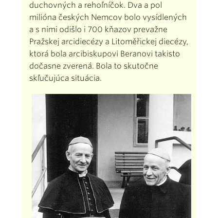
duchovných a rehoľníčok. Dva a pol
milióna českých Nemcov bolo vysídlených
a s nimi odišlo i 700 kňazov prevažne
Pražskej arcidiecézy a Litoměřickej diecézy,
ktorá bola arcibiskupovi Beranovi takisto
dočasne zverená. Bola to skutočne
skľučujúca situácia.