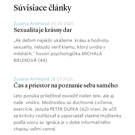
Súvisiace články
Zuzana Artimová
04.08.2026
Sexualita je krásny dar
„Ak deťom najskôr ukážeme krásu a hodnotu
sexuality, nebudú veriť klamu, ktorý uvidia v
médiách,“ hovorí psychologička MICHALA
BIELEKOVÁ (44).
Zuzana Artimová
28.07.2026
Čas a priestor na poznanie seba samého
Leto ponúka príležitosť osviežiť nielen telo, ale aj
naše vnútro. Možnosťou sú duchovné cvičenia,
exercície. Jezuita PETER DUFKA (62) vraví, že učiť
sa kriticky rozlišovať a usporiadať vlastné myšlienky
podľa vzoru sv. Ignáca je v dobe informačného
chaosu veľmi cenné.