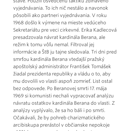
stave. Použili osvedčenú taktiku zdĺhavého
vyjednávania. To ich nič nestálo a navonok
pôsobili ako partneri vyjednávania. V roku
1968 došlo k výmene na mieste vedúceho
Sekretariátu pre veci cirkevné. Erika Kadlecová
presadzovala návrat kardinála Berana, ale
režim k tomu vôľu nemal. Filtroval jej
informácie a ŠtB ju tajne sledovala. Tri dni pred
smrťou kardinála Berana vtedajší pražský
apoštolský administrátor František Tomášek
žiadal prezidenta republiky a vládu o to, aby
mu dovolili vo vlasti aspoň zomrieť. List ostal
bez odpovede. Po Beranovej smrti 17. mája
1969 si komunisti nechali vypracovať analýzu
návratu ostatkov kardinála Berana do vlasti. Z
analýzy vyplývalo, že sa ho báli i po smrti.
Očakávali, že by pohreb charizmatického
arcibiskupa prerástol v občianske nepokoje