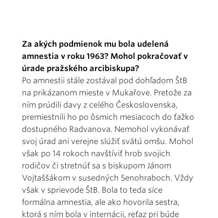
Za akých podmienok mu bola udelená
amnestia v roku 1963? Mohol pokračovať v
úrade pražského arcibiskupa?
Po amnestii stále zostával pod dohľadom ŠtB
na prikázanom mieste v Mukařove. Pretože za
ním prúdili davy z celého Československa,
premiestnili ho po ôsmich mesiacoch do ťažko
dostupného Radvanova. Nemohol vykonávať
svoj úrad ani verejne slúžiť svätú omšu. Mohol
však po 14 rokoch navštíviť hrob svojich
rodičov či stretnúť sa s biskupom Jánom
Vojtaššákom v susedných Senohraboch. Vždy
však v sprievode ŠtB. Bola to teda síce
formálna amnestia, ale ako hovorila sestra,
ktorá s ním bola v internácii, reťaz pri búde