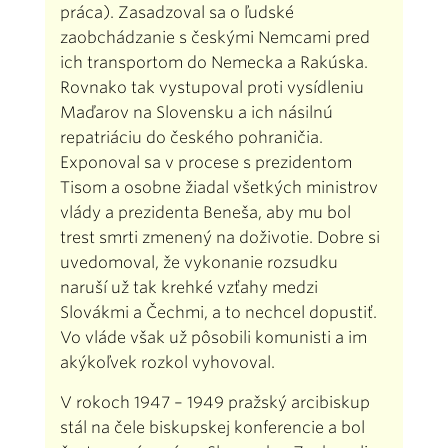
práca). Zasadzoval sa o ľudské
zaobchádzanie s českými Nemcami pred
ich transportom do Nemecka a Rakúska.
Rovnako tak vystupoval proti vysídleniu
Maďarov na Slovensku a ich násilnú
repatriáciu do českého pohraničia.
Exponoval sa v procese s prezidentom
Tisom a osobne žiadal všetkých ministrov
vlády a prezidenta Beneša, aby mu bol
trest smrti zmenený na doživotie. Dobre si
uvedomoval, že vykonanie rozsudku
naruší už tak krehké vzťahy medzi
Slovákmi a Čechmi, a to nechcel dopustiť.
Vo vláde však už pôsobili komunisti a im
akýkoľvek rozkol vyhovoval.
V rokoch 1947 – 1949 pražský arcibiskup
stál na čele biskupskej konferencie a bol