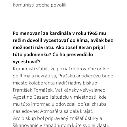
komunisti trocha povolili.
Po menovaní za kardinála v roku 1965 mu
režim dovolil vycestovať do Ríma, avšak bez
možnosti návratu. Ako Josef Beran prijal
túto podmienku? Čo ho presvedčilo
vycestovať?
Komunisti sľúbili, že pokiaľ dobrovoľne odíde
do Ríma a nevráti sa, Pražskú arcidiecézu bude
miesto kolaboranta riadiť riadny biskup
František Tomášek. Vatikánsky veľvyslanec
Agostino Casaroli situáciu v miestnosti, kde
mu túto informáciu odovzdal, opísal zhruba
nasledovne: Atmosféra sa dala krájať.
Arcibiskup bol pripravený znášať ústrky a
šikanovanie v zapadnutom kúte svojej vlasti,