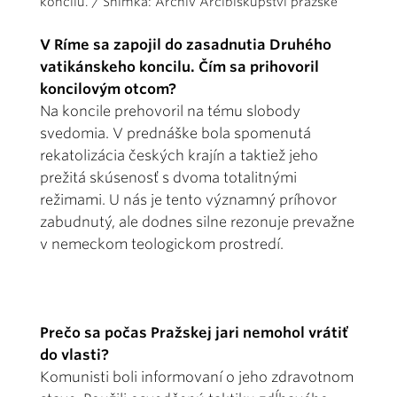
koncilu. / Snímka: Archív Arcibiskupství pražské
V Ríme sa zapojil do zasadnutia Druhého
vatikánskeho koncilu. Čím sa prihovoril
koncilovým otcom?
Na koncile prehovoril na tému slobody
svedomia. V prednáške bola spomenutá
rekatolizácia českých krajín a taktiež jeho
prežitá skúsenosť s dvoma totalitnými
režimami. U nás je tento významný príhovor
zabudnutý, ale dodnes silne rezonuje prevažne
v nemeckom teologickom prostredí.
Prečo sa počas Pražskej jari nemohol vrátiť
do vlasti?
Komunisti boli informovaní o jeho zdravotnom