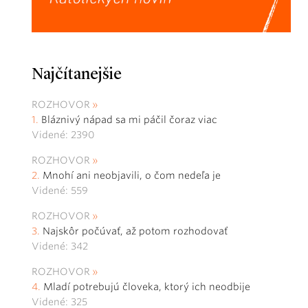
Najčítanejšie
ROZHOVOR
Bláznivý nápad sa mi páčil čoraz viac
Videné: 2390
ROZHOVOR
Mnohí ani neobjavili, o čom nedeľa je
Videné: 559
ROZHOVOR
Najskôr počúvať, až potom rozhodovať
Videné: 342
ROZHOVOR
Mladí potrebujú človeka, ktorý ich neodbije
Videné: 325