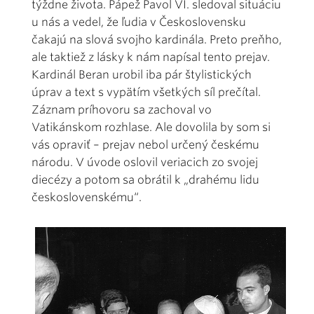
týždne života. Pápež Pavol VI. sledoval situáciu
u nás a vedel, že ľudia v Československu
čakajú na slová svojho kardinála. Preto preňho,
ale taktiež z lásky k nám napísal tento prejav.
Kardinál Beran urobil iba pár štylistických
úprav a text s vypätím všetkých síl prečítal.
Záznam príhovoru sa zachoval vo
Vatikánskom rozhlase. Ale dovolila by som si
vás opraviť – prejav nebol určený českému
národu. V úvode oslovil veriacich zo svojej
diecézy a potom sa obrátil k „drahému lidu
československému“.