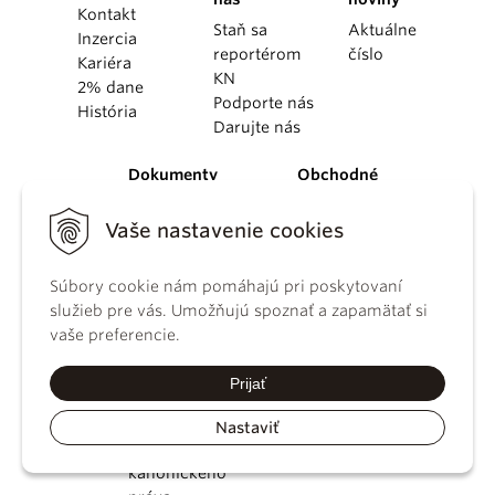
Kontakt
Staň sa
Aktuálne
Inzercia
reportérom
číslo
Kariéra
KN
2% dane
Podporte nás
História
Darujte nás
Dokumenty
Obchodné
podmienky
Dokumenty
Digitálne
Vaše nastavenie cookies
pápežov
vydanie
Dokumenty
Obchodné
vatikánskych
Súbory cookie nám pomáhajú pri poskytovaní
podmienky
úradov
služieb pre vás. Umožňujú spoznať a zapamätať si
GDPR
Druhý
vaše preferencie.
Používanie
vatikánsky
cookies
koncil
Prijať
Dokumenty
KBS
Nastaviť
Kódex
kánonického