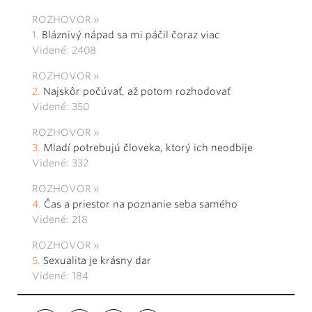
ROZHOVOR
Bláznivý nápad sa mi páčil čoraz viac
Videné: 2408
ROZHOVOR
Najskôr počúvať, až potom rozhodovať
Videné: 350
ROZHOVOR
Mladí potrebujú človeka, ktorý ich neodbije
Videné: 332
ROZHOVOR
Čas a priestor na poznanie seba samého
Videné: 218
ROZHOVOR
Sexualita je krásny dar
Videné: 184