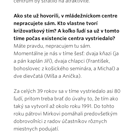
centrum by stratilo na atraktivite.
Ako ste už hovorili, v mládežníckom centre
nepracujete sám. Kto vlastne tvorí
križovatkový tím? A koľko ľudí sa už v tomto
tíme počas existencie centra vystriedalo?
Máte pravdu, nepracujem tu sám.
Momentálne je nás v tíme šesť: dvaja kňazi (ja
a pán kaplán Jiří), dvaja chlapci (František,
bohoslovec z košického seminára, a Michal) a
dve dievčatá (Míša a Anička).
Za celých 39 rokov sa v tíme vystriedalo asi 80
ľudí, pritom treba brať do úvahy to, že tím ako
taký sa vytvoril až okolo roku 1991. Do tohto
roku pátrovi Mirkovi pomáhali predovšetkým
dobrovoľníci z radov účastníkov rôznych
miestnych podujatí.