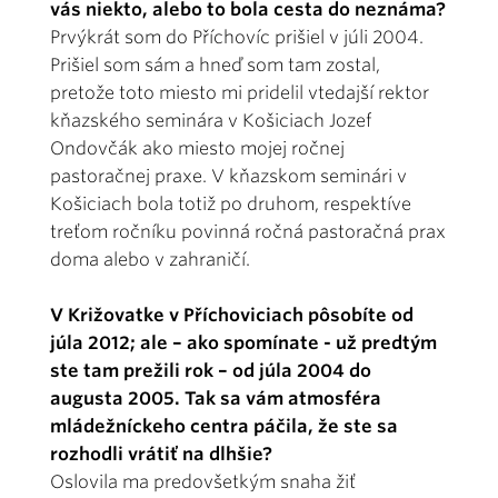
vás niekto, alebo to bola cesta do neznáma?
Prvýkrát som do Příchovíc prišiel v júli 2004.
Prišiel som sám a hneď som tam zostal,
pretože toto miesto mi pridelil vtedajší rektor
kňazského seminára v Košiciach Jozef
Ondovčák ako miesto mojej ročnej
pastoračnej praxe. V kňazskom seminári v
Košiciach bola totiž po druhom, respektíve
treťom ročníku povinná ročná pastoračná prax
doma alebo v zahraničí.
V Križovatke v Příchoviciach pôsobíte od
júla 2012; ale – ako spomínate - už predtým
ste tam prežili rok – od júla 2004 do
augusta 2005. Tak sa vám atmosféra
mládežníckeho centra páčila, že ste sa
rozhodli vrátiť na dlhšie?
Oslovila ma predovšetkým snaha žiť