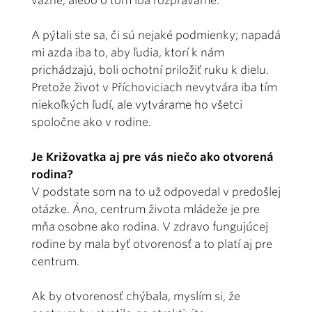
vážne, alebo o tom iba rozprávame.
A pýtali ste sa, či sú nejaké podmienky; napadá
mi azda iba to, aby ľudia, ktorí k nám
prichádzajú, boli ochotní priložiť ruku k dielu.
Pretože život v Příchoviciach nevytvára iba tím
niekoľkých ľudí, ale vytvárame ho všetci
spoločne ako v rodine.
Je Križovatka aj pre vás niečo ako otvorená
rodina?
V podstate som na to už odpovedal v predošlej
otázke. Áno, centrum života mládeže je pre
mňa osobne ako rodina. V zdravo fungujúcej
rodine by mala byť otvorenosť a to platí aj pre
centrum.
Ak by otvorenosť chýbala, myslím si, že