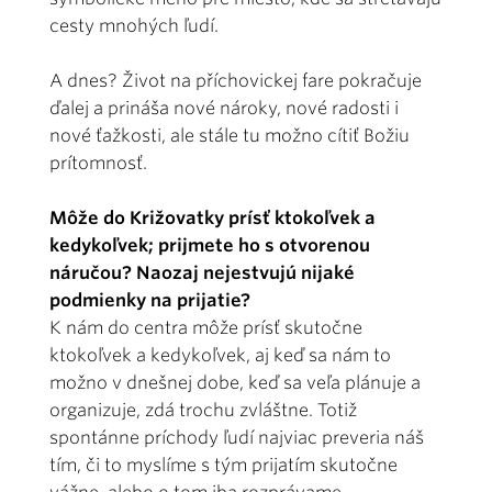
cesty mnohých ľudí.
A dnes? Život na příchovickej fare pokračuje
ďalej a prináša nové nároky, nové radosti i
nové ťažkosti, ale stále tu možno cítiť Božiu
prítomnosť.
Môže do Križovatky prísť ktokoľvek a
kedykoľvek; prijmete ho s otvorenou
náručou? Naozaj nejestvujú nijaké
podmienky na prijatie?
K nám do centra môže prísť skutočne
ktokoľvek a kedykoľvek, aj keď sa nám to
možno v dnešnej dobe, keď sa veľa plánuje a
organizuje, zdá trochu zvláštne. Totiž
spontánne príchody ľudí najviac preveria náš
tím, či to myslíme s tým prijatím skutočne