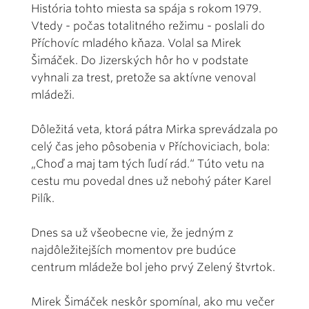
História tohto miesta sa spája s rokom 1979.
Vtedy - počas totalitného režimu - poslali do
Příchovíc mladého kňaza. Volal sa Mirek
Šimáček. Do Jizerských hôr ho v podstate
vyhnali za trest, pretože sa aktívne venoval
mládeži.
Dôležitá veta, ktorá pátra Mirka sprevádzala po
celý čas jeho pôsobenia v Příchoviciach, bola:
„Choď a maj tam tých ľudí rád.“ Túto vetu na
cestu mu povedal dnes už nebohý páter Karel
Pilík.
Dnes sa už všeobecne vie, že jedným z
najdôležitejších momentov pre budúce
centrum mládeže bol jeho prvý Zelený štvrtok.
Mirek Šimáček neskôr spomínal, ako mu večer