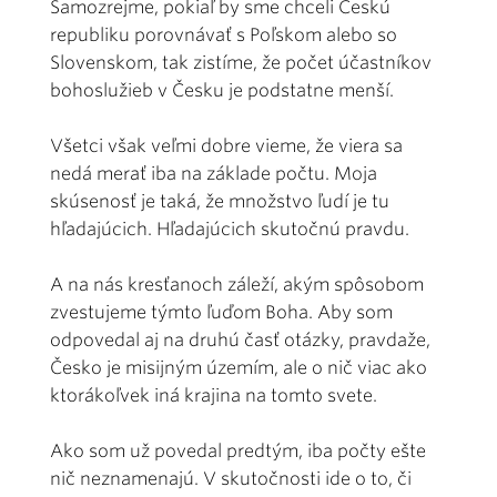
Samozrejme, pokiaľ by sme chceli Českú
republiku porovnávať s Poľskom alebo so
Slovenskom, tak zistíme, že počet účastníkov
bohoslužieb v Česku je podstatne menší.
Všetci však veľmi dobre vieme, že viera sa
nedá merať iba na základe počtu. Moja
skúsenosť je taká, že množstvo ľudí je tu
hľadajúcich. Hľadajúcich skutočnú pravdu.
A na nás kresťanoch záleží, akým spôsobom
zvestujeme týmto ľuďom Boha. Aby som
odpovedal aj na druhú časť otázky, pravdaže,
Česko je misijným územím, ale o nič viac ako
ktorákoľvek iná krajina na tomto svete.
Ako som už povedal predtým, iba počty ešte
nič neznamenajú. V skutočnosti ide o to, či