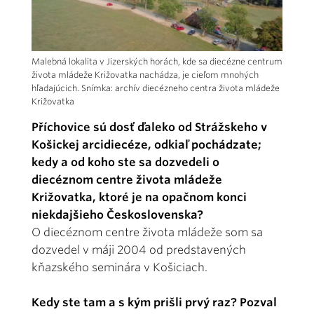
Malebná lokalita v Jizerských horách, kde sa diecézne centrum
života mládeže Križovatka nachádza, je cieľom mnohých
hľadajúcich. Snímka: archív diecézneho centra života mládeže
Križovatka
Příchovice sú dosť ďaleko od Strážskeho v
Košickej arcidiecéze, odkiaľ pochádzate;
kedy a od koho ste sa dozvedeli o
diecéznom centre života mládeže
Križovatka, ktoré je na opačnom konci
niekdajšieho Československa?
O diecéznom centre života mládeže som sa
dozvedel v máji 2004 od predstavených
kňazského seminára v Košiciach.
Kedy ste tam a s kým prišli prvý raz? Pozval