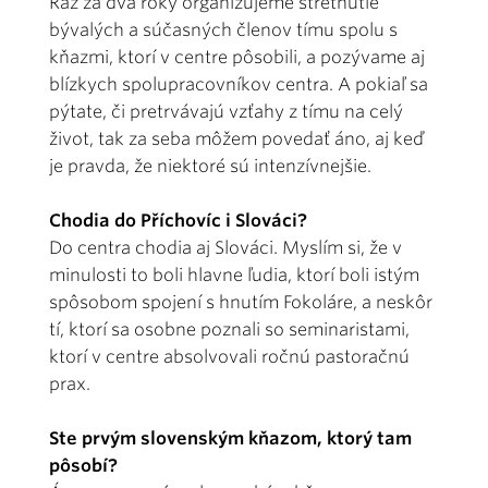
Raz za dva roky organizujeme stretnutie
bývalých a súčasných členov tímu spolu s
kňazmi, ktorí v centre pôsobili, a pozývame aj
blízkych spolupracovníkov centra. A pokiaľ sa
pýtate, či pretrvávajú vzťahy z tímu na celý
život, tak za seba môžem povedať áno, aj keď
je pravda, že niektoré sú intenzívnejšie.
Chodia do Příchovíc i Slováci?
Do centra chodia aj Slováci. Myslím si, že v
minulosti to boli hlavne ľudia, ktorí boli istým
spôsobom spojení s hnutím Fokoláre, a neskôr
tí, ktorí sa osobne poznali so seminaristami,
ktorí v centre absolvovali ročnú pastoračnú
prax.
Ste prvým slovenským kňazom, ktorý tam
pôsobí?