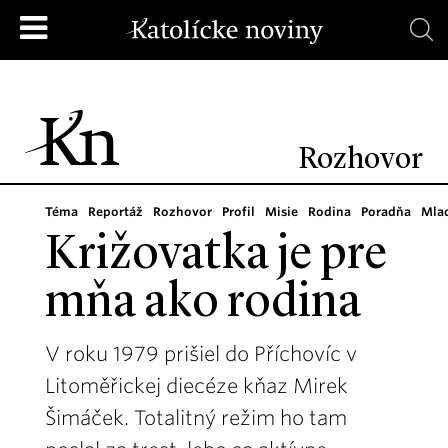
Rozhovor
Téma
Reportáž
Rozhovor
Profil
Misie
Rodina
Poradňa
Mla
Križovatka je pre
mňa ako rodina
V roku 1979 prišiel do Příchovíc v
Litoměřickej diecéze kňaz Mirek
Šimáček. Totalitný režim ho tam