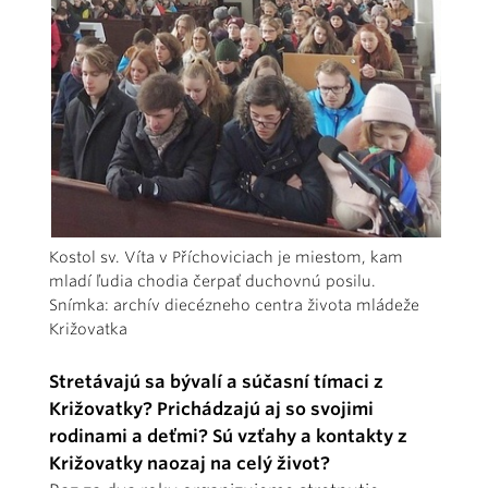
Kostol sv. Víta v Příchoviciach je miestom, kam
mladí ľudia chodia čerpať duchovnú posilu.
Snímka: archív diecézneho centra života mládeže
Križovatka
Stretávajú sa bývalí a súčasní tímaci z
Križovatky? Prichádzajú aj so svojimi
rodinami a deťmi? Sú vzťahy a kontakty z
Križovatky naozaj na celý život?