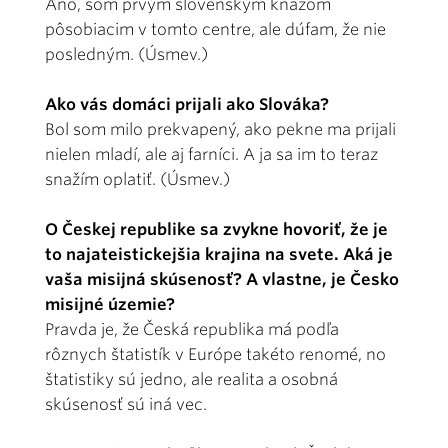
Áno, som prvým slovenským kňazom
pôsobiacim v tomto centre, ale dúfam, že nie
posledným. (Úsmev.)
Ako vás domáci prijali ako Slováka?
Bol som milo prekvapený, ako pekne ma prijali
nielen mladí, ale aj farníci. A ja sa im to teraz
snažím oplatiť. (Úsmev.)
O Českej republike sa zvykne hovoriť, že je
to najateistickejšia krajina na svete. Aká je
vaša misijná skúsenosť? A vlastne, je Česko
misijné územie?
Pravda je, že Česká republika má podľa
rôznych štatistík v Európe takéto renomé, no
štatistiky sú jedno, ale realita a osobná
skúsenosť sú iná vec.