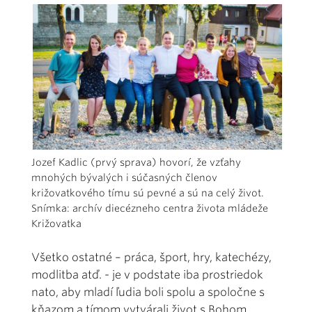
Jozef Kadlic (prvý sprava) hovorí, že vzťahy
mnohých bývalých i súčasných členov
križovatkového tímu sú pevné a sú na celý život.
Snímka: archív diecézneho centra života mládeže
Križovatka
Všetko ostatné – práca, šport, hry, katechézy,
modlitba atď. - je v podstate iba prostriedok
nato, aby mladí ľudia boli spolu a spoločne s
kňazom a tímom vytvárali život s Bohom.