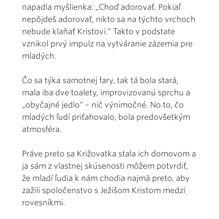
napadla myšlienka: „Choď adorovať. Pokiaľ
nepôjdeš adorovať, nikto sa na týchto vrchoch
nebude klaňať Kristovi.“ Takto v podstate
vznikol prvý impulz na vytváranie zázemia pre
mladých.
Čo sa týka samotnej fary, tak tá bola stará,
mala iba dve toalety, improvizovanú sprchu a
„obyčajné jedlo“ – nič výnimočné. No to, čo
mladých ľudí priťahovalo, bola predovšetkým
atmosféra.
Práve preto sa Križovatka stala ich domovom a
ja sám z vlastnej skúsenosti môžem potvrdiť,
že mladí ľudia k nám chodia najmä preto, aby
zažili spoločenstvo s Ježišom Kristom medzi
rovesníkmi.