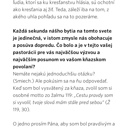
ľudia, ktorí sa ku kresťanstvu hlásia, sú ochotní
ako kresťania aj žiť. Teda, záleží iba na tom, z
akého uhla pohľadu sa na to pozeráme.
Každá sekunda nášho bytia na tomto svete
je jedinečná, v istom zmysle nás obohacuje
a posúva dopredu. Čo bolo a je v tejto vašej
pastorácii pre vás najväčšou výzvou a
najväčším posunom vo vašom kňazskom
povolaní?
Nemáte nejakú jednoduchšiu otázku?
(Smiech.) Ale pokúsim sa na ňu odpovedať.
Keď som bol vysvätený za kňaza, zvolil som si
osobné motto zo žalmu 119:
„Cestu pravdy som
si vyvolil, tvoje slová mám stále pred sebou“
(
Ž
119, 30).
O jedno prosím Pána, aby som bol pravdivým a