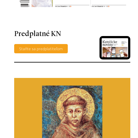
Predplatné KN
Staňte sa predplatiteľom