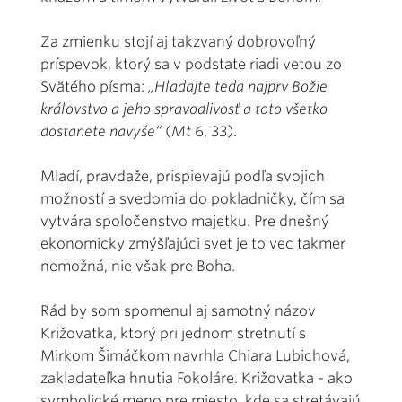
Za zmienku stojí aj takzvaný dobrovoľný
príspevok, ktorý sa v podstate riadi vetou zo
Svätého písma:
„Hľadajte teda najprv Božie
kráľovstvo a jeho spravodlivosť a toto všetko
dostanete navyše“
(
Mt
6, 33).
Mladí, pravdaže, prispievajú podľa svojich
možností a svedomia do pokladničky, čím sa
vytvára spoločenstvo majetku. Pre dnešný
ekonomicky zmýšľajúci svet je to vec takmer
nemožná, nie však pre Boha.
Rád by som spomenul aj samotný názov
Križovatka, ktorý pri jednom stretnutí s
Mirkom Šimáčkom navrhla Chiara Lubichová,
zakladateľka hnutia Fokoláre. Križovatka - ako
symbolické meno pre miesto, kde sa stretávajú