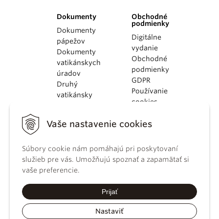
Dokumenty
Obchodné
podmienky
Dokumenty
Digitálne
pápežov
vydanie
Dokumenty
Obchodné
vatikánskych
podmienky
úradov
GDPR
Druhý
Používanie
vatikánsky
cookies
koncil
Dokumenty
Vaše nastavenie cookies
KBS
Kódex
Súbory cookie nám pomáhajú pri poskytovaní
kánonického
služieb pre vás. Umožňujú spoznať a zapamätať si
práva
vaše preferencie.
Katechizmus
Katolíckej
Prijať
cirkvi
Nastaviť