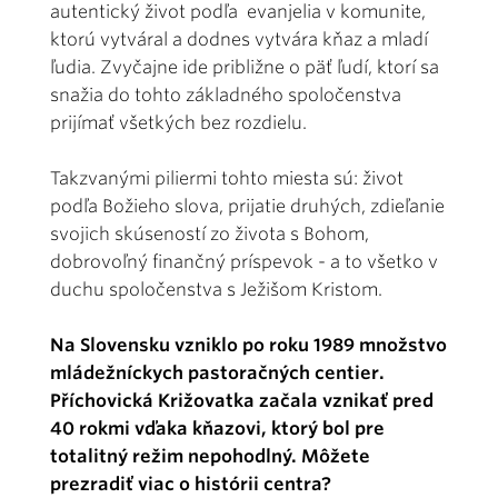
autentický život podľa evanjelia v komunite,
ktorú vytváral a dodnes vytvára kňaz a mladí
ľudia. Zvyčajne ide približne o päť ľudí, ktorí sa
snažia do tohto základného spoločenstva
prijímať všetkých bez rozdielu.
Takzvanými piliermi tohto miesta sú: život
podľa Božieho slova, prijatie druhých, zdieľanie
svojich skúseností zo života s Bohom,
dobrovoľný finančný príspevok - a to všetko v
duchu spoločenstva s Ježišom Kristom.
Na Slovensku vzniklo po roku 1989 množstvo
mládežníckych pastoračných centier.
Příchovická Križovatka začala vznikať pred
40 rokmi vďaka kňazovi, ktorý bol pre
totalitný režim nepohodlný. Môžete
prezradiť viac o histórii centra?