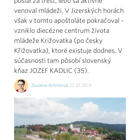
poslal za trest, lebo sa aktívne
venoval mládeži. V Jizerských horách
však v tomto apoštoláte pokračoval -
vzniklo diecézne centrum života
mládeže Križovatka (po česky
Křižovatka), ktoré existuje dodnes. V
súčasnosti tam pôsobí slovenský
kňaz JOZEF KADLIC (35).
Zuzana Artimová
22.01.2019