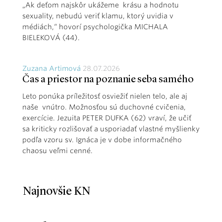
„Ak deťom najskôr ukážeme krásu a hodnotu
sexuality, nebudú veriť klamu, ktorý uvidia v
médiách,“ hovorí psychologička MICHALA
BIELEKOVÁ (44).
Zuzana Artimová
28.07.2026
Čas a priestor na poznanie seba samého
Leto ponúka príležitosť osviežiť nielen telo, ale aj
naše vnútro. Možnosťou sú duchovné cvičenia,
exercície. Jezuita PETER DUFKA (62) vraví, že učiť
sa kriticky rozlišovať a usporiadať vlastné myšlienky
podľa vzoru sv. Ignáca je v dobe informačného
chaosu veľmi cenné.
Najnovšie KN