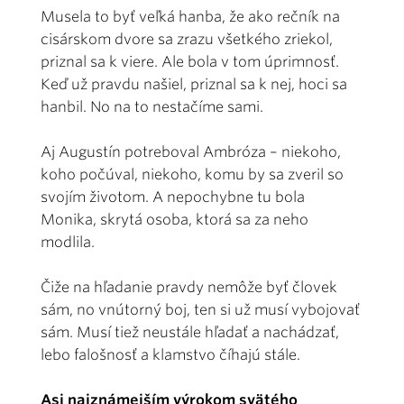
Musela to byť veľká hanba, že ako rečník na
cisárskom dvore sa zrazu všetkého zriekol,
priznal sa k viere. Ale bola v tom úprimnosť.
Keď už pravdu našiel, priznal sa k nej, hoci sa
hanbil. No na to nestačíme sami.
Aj Augustín potreboval Ambróza – niekoho,
koho počúval, niekoho, komu by sa zveril so
svojím životom. A nepochybne tu bola
Monika, skrytá osoba, ktorá sa za neho
modlila.
Čiže na hľadanie pravdy nemôže byť človek
sám, no vnútorný boj, ten si už musí vybojovať
sám. Musí tiež neustále hľadať a nachádzať,
lebo falošnosť a klamstvo číhajú stále.
Asi najznámejším výrokom svätého