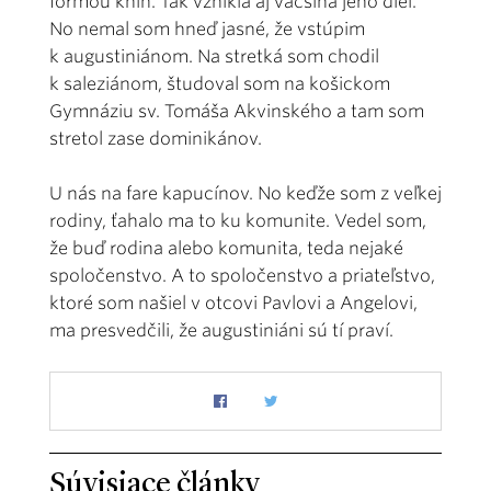
formou kníh. Tak vznikla aj väčšina jeho diel.
No nemal som hneď jasné, že vstúpim
k augustiniánom. Na stretká som chodil
k saleziánom, študoval som na košickom
Gymnáziu sv. Tomáša Akvinského a tam som
stretol zase dominikánov.
U nás na fare kapucínov. No keďže som z veľkej
rodiny, ťahalo ma to ku komunite. Vedel som,
že buď rodina alebo komunita, teda nejaké
spoločenstvo. A to spoločenstvo a priateľstvo,
ktoré som našiel v otcovi Pavlovi a Angelovi,
ma presvedčili, že augustiniáni sú tí praví.
Súvisiace články