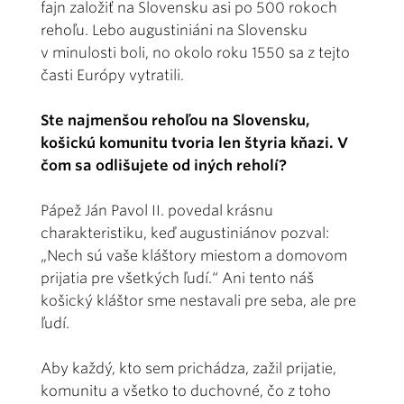
fajn založiť na Slovensku asi po 500 rokoch
rehoľu. Lebo augustiniáni na Slovensku
v minulosti boli, no okolo roku 1550 sa z tejto
časti Európy vytratili.
Ste najmenšou rehoľou na Slovensku,
košickú komunitu tvoria len štyria kňazi. V
čom sa odlišujete od iných reholí?
Pápež Ján Pavol II. povedal krásnu
charakteristiku, keď augustiniánov pozval:
„Nech sú vaše kláštory miestom a domovom
prijatia pre všetkých ľudí.“ Ani tento náš
košický kláštor sme nestavali pre seba, ale pre
ľudí.
Aby každý, kto sem prichádza, zažil prijatie,
komunitu a všetko to duchovné, čo z toho