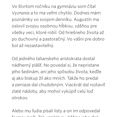
Vo štvrtom ročníku na gymnáziu som čítal
Vyznania
a to ma veľmi chytilo. Dodnes mám
poznámky vo svojom denníku. Augustín ma
oslovil svojou osobnou hĺbkou, vášňou pre
všetky veci, ktoré robil. Od hriešneho života až
po duchovný a pastoračný. Vo vášni pre dobro
bol až nezastaviteľný.
Od jedného talianskeho aristokrata dostal
nádherný plášť. No povedal si, že nepristane
jeho šedinám, ani jeho spôsobu života, keďže
aj ako biskup žil ako mních. Takže ho predal
a peniaze dal chudobným. Viackrát dal roztaviť
zlaté nádoby, aby mohol vykúpiť celú loď
otrokov.
Alebo mu ľudia písali listy a on im odpovedal