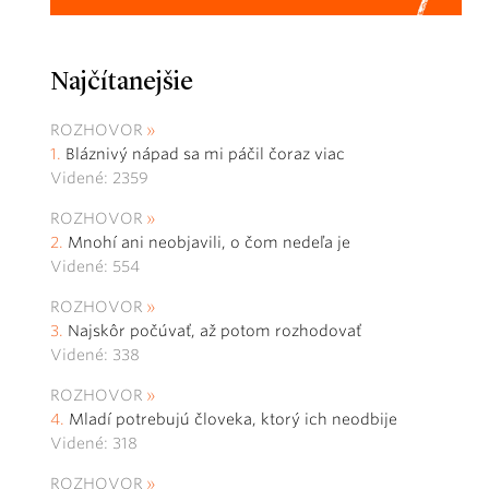
Najčítanejšie
ROZHOVOR
Bláznivý nápad sa mi páčil čoraz viac
Videné: 2359
ROZHOVOR
Mnohí ani neobjavili, o čom nedeľa je
Videné: 554
ROZHOVOR
Najskôr počúvať, až potom rozhodovať
Videné: 338
ROZHOVOR
Mladí potrebujú človeka, ktorý ich neodbije
Videné: 318
ROZHOVOR