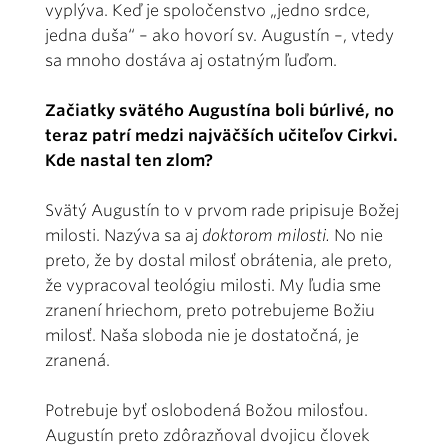
vyplýva. Keď je spoločenstvo „jedno srdce,
jedna duša“ – ako hovorí sv. Augustín –, vtedy
sa mnoho dostáva aj ostatným ľuďom.
Začiatky svätého Augustína boli búrlivé, no
teraz patrí medzi najväčších učiteľov Cirkvi.
Kde nastal ten zlom?
Svätý Augustín to v prvom rade pripisuje Božej
milosti. Nazýva sa aj
doktorom milosti.
No nie
preto, že by dostal milosť obrátenia, ale preto,
že vypracoval teológiu milosti. My ľudia sme
zranení hriechom, preto potrebujeme Božiu
milosť. Naša sloboda nie je dostatočná, je
zranená.
Potrebuje byť oslobodená Božou milosťou.
Augustín preto zdôrazňoval dvojicu človek