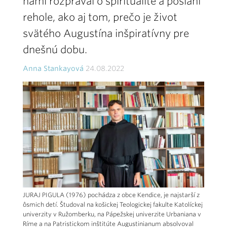
nami rozprával o spiritualite a poslaní
rehole, ako aj tom, prečo je život
svätého Augustína inšpiratívny pre
dnešnú dobu.
Anna Stankayová
24.08.2022
JURAJ PIGULA (1976) pochádza z obce Kendice, je najstarší z
ôsmich detí. Študoval na košickej Teologickej fakulte Katolíckej
univerzity v Ružomberku, na Pápežskej univerzite Urbaniana v
Ríme a na Patristickom inštitúte Augustinianum absolvoval