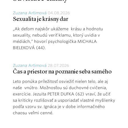
Zuzana Artimová
04.08.2026
Sexualita je krásny dar
„Ak deťom najskôr ukážeme krásu a hodnotu
sexuality, nebudú veriť klamu, ktorý uvidia v
médiách,“ hovorí psychologička MICHALA
BIELEKOVÁ (44).
Zuzana Artimová
28.07.2026
Čas a priestor na poznanie seba samého
Leto ponúka príležitosť osviežiť nielen telo, ale aj
naše vnútro. Možnosťou sú duchovné cvičenia,
exercície. Jezuita PETER DUFKA (62) vraví, že učiť
sa kriticky rozlišovať a usporiadať vlastné myšlienky
podľa vzoru sv. Ignáca je v dobe informačného
chaosu veľmi cenné.