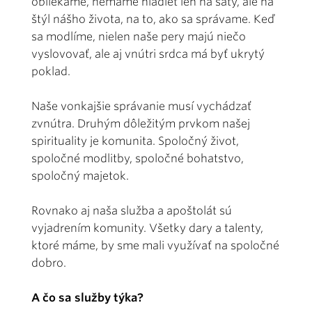
obliekame, nemáme hľadieť len na šaty, ale na
štýl nášho života, na to, ako sa správame. Keď
sa modlíme, nielen naše pery majú niečo
vyslovovať, ale aj vnútri srdca má byť ukrytý
poklad.
Naše vonkajšie správanie musí vychádzať
zvnútra. Druhým dôležitým prvkom našej
spirituality je komunita. Spoločný život,
spoločné modlitby, spoločné bohatstvo,
spoločný majetok.
Rovnako aj naša služba a apoštolát sú
vyjadrením komunity. Všetky dary a talenty,
ktoré máme, by sme mali využívať na spoločné
dobro.
A čo sa služby týka?