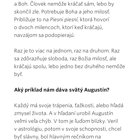
a Boh. Človek nemôže kráčať sám, lebo by
skončil zle. Potrebuje Boha a jeho milosť.
Približuje to na
Piesni piesní,
ktorá hovorí
o dvoch milencoch, ktorí keď kráčajú,
navzájom sa podopierajú.
Raz je to viac na jednom, raz na druhom. Raz
sa zdôrazňuje sloboda, raz Božia milosť, ale
kráčajú spolu, lebo jedno bez druhého nemôže
byť.
Aký príklad nám dáva svätý Augustín?
Každý má svoje trápenia, ťažkosti, alebo hľadá
zmysel života. A v hľadaní urobil Augustín
veľmi veľa chýb. V tom je ľuďom blízky. Veril
v astrológiu, potom v svoje schopnosti, chcel
byť slávny, bol hlavným rečníkom na