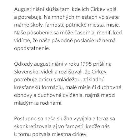
Augustiniáni slúžia tam, kde ich Cirkev volá
a potrebuje. Na mnohých miestach vo svete
máme školy, farnosti, pútnické miesta, misie.
Naše pôsobenie sa môže časom aj meniť, keď
vidíme, že naše pôvodné poslanie už nemá
opodstatnenie.
Odkedy augustiniáni v roku 1995 prišli na
Slovensko, videli a rozlišovali, že Cirkev
potrebuje prácu s mládežou, základnú
kresťanskú formáciu, malé misie či duchovné
obnovy a duchovné cvičenia, najmä medzi
mladými a rodinami.
Postupne sa naša služba vyvíjala a teraz sa
skonkretizovala aj vo farnosti, keďže nás
k tomu pozvala miestna cirkev.