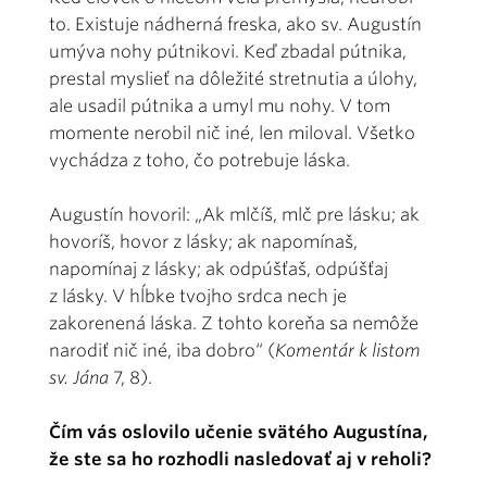
to. Existuje nádherná freska, ako sv. Augustín
umýva nohy pútnikovi. Keď zbadal pútnika,
prestal myslieť na dôležité stretnutia a úlohy,
ale usadil pútnika a umyl mu nohy. V tom
momente nerobil nič iné, len miloval. Všetko
vychádza z toho, čo potrebuje láska.
Augustín hovoril: „Ak mlčíš, mlč pre lásku; ak
hovoríš, hovor z lásky; ak napomínaš,
napomínaj z lásky; ak odpúšťaš, odpúšťaj
z lásky. V hĺbke tvojho srdca nech je
zakorenená láska. Z tohto koreňa sa nemôže
narodiť nič iné, iba dobro“ (
Komentár k listom
sv. Jána
7, 8).
Čím vás oslovilo učenie svätého Augustína,
že ste sa ho rozhodli nasledovať aj v reholi?