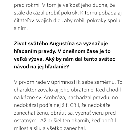
pred rokmi. V tom je veľkosť jeho ducha, že
stále dokázal urobiť pokrok. K tomu pobáda aj
čitateľov svojich diel, aby robili pokroky spolu
s ním.
Život svätého Augustína sa vyznačuje
hľadaním pravdy. V dnešnom čase je to
veľká výzva. Aký by nám dal tento svätec
návod na jej hľadanie?
V prvom rade v úprimnosti k sebe samému. To
charakterizovalo aj jeho obrátenie. Keď chodil
na kázne sv. Ambróza, nachádzal pravdu, no
nedokázal podľa nej žiť. Cítil, že nedokáže
zanechať ženu, obrátiť sa, vyznať vieru pred
ostatnými. Až prišiel ten okamih, keď pocítil
milosť a silu a všetko zanechal.