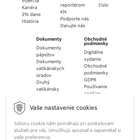
Inzercia
reportérom
číslo
Kariéra
KN
2% dane
Podporte nás
História
Darujte nás
Dokumenty
Obchodné
podmienky
Dokumenty
Digitálne
pápežov
vydanie
Dokumenty
Obchodné
vatikánskych
podmienky
úradov
GDPR
Druhý
Používanie
vatikánsky
cookies
koncil
Dokumenty
Vaše nastavenie cookies
KBS
Kódex
Súbory cookie nám pomáhajú pri poskytovaní
kánonického
služieb pre vás. Umožňujú spoznať a zapamätať si
práva
vaše preferencie.
Katechizmus