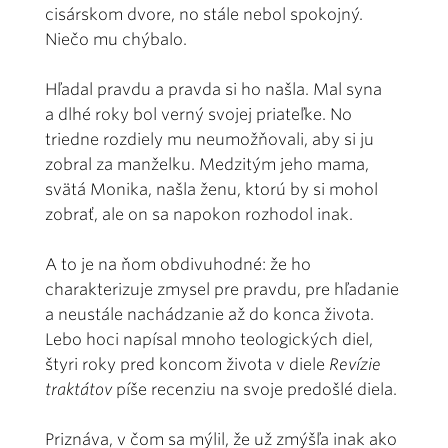
cisárskom dvore, no stále nebol spokojný.
Niečo mu chýbalo.
Hľadal pravdu a pravda si ho našla. Mal syna
a dlhé roky bol verný svojej priateľke. No
triedne rozdiely mu neumožňovali, aby si ju
zobral za manželku. Medzitým jeho mama,
svätá Monika, našla ženu, ktorú by si mohol
zobrať, ale on sa napokon rozhodol inak.
A to je na ňom obdivuhodné: že ho
charakterizuje zmysel pre pravdu, pre hľadanie
a neustále nachádzanie až do konca života.
Lebo hoci napísal mnoho teologických diel,
štyri roky pred koncom života v diele
Revízie
traktátov
píše recenziu na svoje predošlé diela.
Priznáva, v čom sa mýlil, že už zmýšľa inak ako