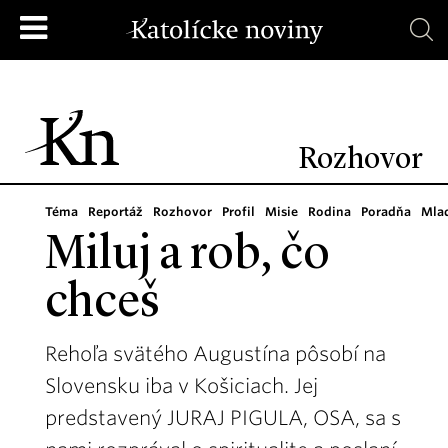
Rozhovor
Téma
Reportáž
Rozhovor
Profil
Misie
Rodina
Poradňa
Mla
Miluj a rob, čo
chceš
Rehoľa svätého Augustína pôsobí na
Slovensku iba v Košiciach. Jej
predstavený JURAJ PIGULA, OSA, sa s