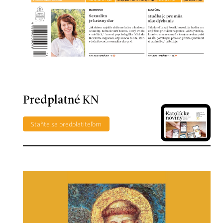
Predplatné KN
Staňte sa predplatiteľom