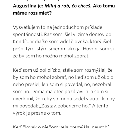
Augustína je:
Miluj a rob, čo chceš.
Ako tomu
máme rozumieť?
Vysvetľujem to na jednoduchom príklade
spontánnosti. Raz som išiel v zime domov do
Kendíc. V diaľke som videl človeka, ktorý išiel
pešo, tým istým smerom ako ja. Hovoril som si,
že by som ho možno mohol zobrať.
Keď som už bol blízko, stále som rozmýšľal, že
by som ho mohol zobrať, no keď som už okolo
neho prešiel, len som si povedal, no, nezobral
som ho. Doma ma otec pozdravil a ja som si
uvedomil, že keby so mnou sedel v aute, len by
mi povedal: „Zastav, zoberieme ho.“ A tento
výrok je presne o tom.
Keď človek o niečom veľa premýšľa, neurobí