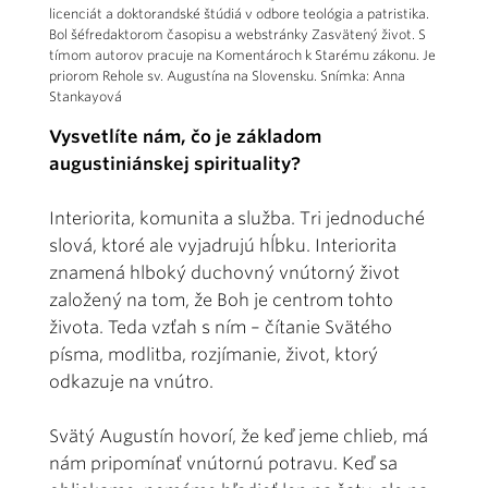
licenciát a doktorandské štúdiá v odbore teológia a patristika.
Bol šéfredaktorom časopisu a webstránky Zasvätený život. S
tímom autorov pracuje na Komentároch k Starému zákonu. Je
priorom Rehole sv. Augustína na Slovensku. Snímka: Anna
Stankayová
Vysvetlíte nám, čo je základom
augustiniánskej spirituality?
Interiorita, komunita a služba. Tri jednoduché
slová, ktoré ale vyjadrujú hĺbku. Interiorita
znamená hlboký duchovný vnútorný život
založený na tom, že Boh je centrom tohto
života. Teda vzťah s ním – čítanie Svätého
písma, modlitba, rozjímanie, život, ktorý
odkazuje na vnútro.
Svätý Augustín hovorí, že keď jeme chlieb, má
nám pripomínať vnútornú potravu. Keď sa