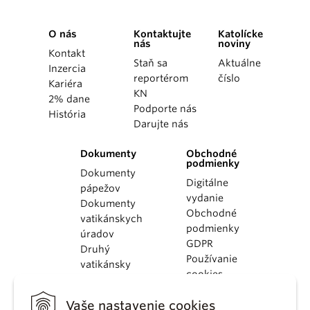
O nás
Kontaktujte
Katolícke
nás
noviny
Kontakt
Staň sa
Aktuálne
Inzercia
reportérom
číslo
Kariéra
KN
2% dane
Podporte nás
História
Darujte nás
Dokumenty
Obchodné
podmienky
Dokumenty
Digitálne
pápežov
vydanie
Dokumenty
Obchodné
vatikánskych
podmienky
úradov
GDPR
Druhý
Používanie
vatikánsky
cookies
koncil
Dokumenty
Vaše nastavenie cookies