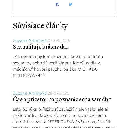
Súvisiace články
Zuzana Artimová
04.08.2026
Sexualita je krásny dar
„Ak deťom najskôr ukážeme krásu a hodnotu
sexuality, nebudú veriť klamu, ktorý uvidia v
médiách,“ hovorí psychologička MICHALA
BIELEKOVÁ (44).
Zuzana Artimová
28.07.2026
Čas a priestor na poznanie seba samého
Leto ponúka príležitosť osviežiť nielen telo, ale aj
naše vnútro. Možnosťou sú duchovné cvičenia,
exercície. Jezuita PETER DUFKA (62) vraví, že učiť
sa kriticky rozlišovať a usporiadať vlastné myšlienky