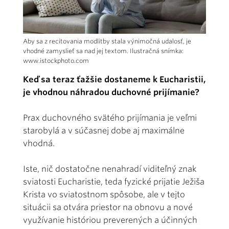
Aby sa z recitovania modlitby stala výnimočná udalosť, je
vhodné zamyslieť sa nad jej textom. Ilustračná snímka:
www.istockphoto.com
Keď sa teraz ťažšie dostaneme k Eucharistii,
je vhodnou náhradou duchovné prijímanie?
Prax duchovného svätého prijímania je veľmi
starobylá a v súčasnej dobe aj maximálne
vhodná.
Iste, nič dostatočne nenahradí viditeľný znak
sviatosti Eucharistie, teda fyzické prijatie Ježiša
Krista vo sviatostnom spôsobe, ale v tejto
situácii sa otvára priestor na obnovu a nové
využívanie históriou preverených a účinných