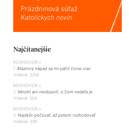
Najčítanejšie
ROZHOVOR
Bláznivý nápad sa mi páčil čoraz viac
Videné: 2358
ROZHOVOR
Mnohí ani neobjavili, o čom nedeľa je
Videné: 554
ROZHOVOR
Najskôr počúvať, až potom rozhodovať
Videné: 338