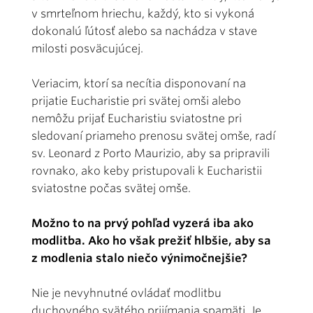
v smrteľnom hriechu, každý, kto si vykoná
dokonalú ľútosť alebo sa nachádza v stave
milosti posväcujúcej.
Veriacim, ktorí sa necítia disponovaní na
prijatie Eucharistie pri svätej omši alebo
nemôžu prijať Eucharistiu sviatostne pri
sledovaní priameho prenosu svätej omše, radí
sv. Leonard z Porto Maurizio, aby sa pripravili
rovnako, ako keby pristupovali k Eucharistii
sviatostne počas svätej omše.
Možno to na prvý pohľad vyzerá iba ako
modlitba. Ako ho však prežiť hlbšie, aby sa
z modlenia stalo niečo výnimočnejšie?
Nie je nevyhnutné ovládať modlitbu
duchovného svätého prijímania spamäti. Je