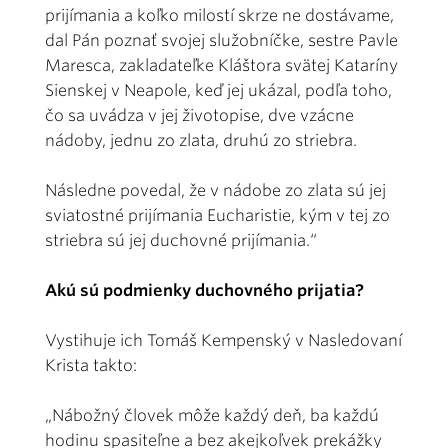
prijímania a koľko milostí skrze ne dostávame,
dal Pán poznať svojej služobníčke, sestre Pavle
Maresca, zakladateľke Kláštora svätej Kataríny
Sienskej v Neapole, keď jej ukázal, podľa toho,
čo sa uvádza v jej životopise, dve vzácne
nádoby, jednu zo zlata, druhú zo striebra.
Následne povedal, že v nádobe zo zlata sú jej
sviatostné prijímania Eucharistie, kým v tej zo
striebra sú jej duchovné prijímania.“
Akú sú podmienky duchovného prijatia?
Vystihuje ich Tomáš Kempenský v Nasledovaní
Krista takto:
„Nábožný človek môže každý deň, ba každú
hodinu spasiteľne a bez akejkoľvek prekážky