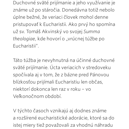
Duchovné sväté prijímanie a jeho využívanie je
známe už po stáročia. Donedávna totiž nebolo
úplne bežné, že veriaci človek mohol denne
pristupovať k Eucharistii. Ako prvý ho spomína
už sv. Tomáš Akvinský vo svojej
Summa
theologiae
, kde hovorí o „vrúcnej túžbe po
Eucharistii“.
Táto túžba je nevyhnutná na účinné duchovné
sväté prijímanie. Úcta veriacich v stredoveku
spočívala aj v tom, že z bázne pred Pánovou
blízkosťou prijímali Eucharistiu len občas,
niektorí dokonca len raz v roku – vo
Veľkonočnom období.
V týchto časoch vznikajú aj dodnes známe
a rozšírené eucharistické adorácie, ktoré sa do
istej miery tiež považovali za vhodnú náhradu