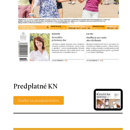
Predplatné KN
Staňte sa predplatiteľom