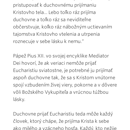
pristupovať k duchovnému prijímaniu
Kristovho tela... Lebo toľko ráz prijíma
duchovne a toľko ráz sa neviditeľne
občerstvuje, koľko ráz nábožným uctievaním
tajomstva Kristovho vtelenia a utrpenia
roznecuje v sebe lásku k nemu.“
Pápež Pius XII. vo svojej encyklike Mediator
Dei hovorí, že ak veriaci nemôže prijať
Eucharistiu sviatostne, je potrebné ju prijímať
aspoň duchovne tak, že sa s Kristom vnútorne
spojí vzbudením živej viery, pokorne a v dôvere
vôli Božského Vykupiteľa a vrúcnou túžbou
lásky.
Duchovne prijať Eucharistiu teda môže každý
človek, ktorý chápe, že prijíma Krista k sebe
ako milého a vzácneho hosťa. Každý, kto nežije