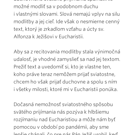
možné modliť sa v podobnom duchu
i vlastnými slovami. Slová nemajú vplyv na silu
modlitby a jej cieľ. Ide však o nesmierne cenný
text, ktorý je zrkadlom vzťahu a úcty sv.
Alfonza k Ježišovi v Eucharistii.
Aby sa z recitovania modlitby stala výnimočná
udalosť, je vhodné zamyslieť sa nad jej textom.
Prežiť text a uvedomiť si, kto je vlastne ten,
koho práve teraz nemôžem prijať sviatostne,
chcem ho však prijať duchovne a spolu s ním
i všetky milosti, ktoré mi v Eucharistii ponúka.
Dočasná nemožnosť sviatostného spôsobu
svätého prijímania nás pozýva k hlbšiemu
rozjímaniu nad Eucharistiou a môže nám byť
pomocou v období po pandémii, aby sme
lepšie chápali, čo pre nás Pán Ježiš urobil, keď