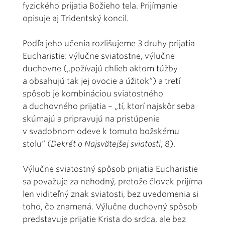
fyzického prijatia Božieho tela. Prijímanie
opisuje aj Tridentský koncil.
Podľa jeho učenia rozlišujeme 3 druhy prijatia
Eucharistie: výlučne sviatostne, výlučne
duchovne („požívajú chlieb aktom túžby
a obsahujú tak jej ovocie a úžitok“) a tretí
spôsob je kombináciou sviatostného
a duchovného prijatia – „tí, ktorí najskôr seba
skúmajú a pripravujú na pristúpenie
v svadobnom odeve k tomuto božskému
stolu“ (
Dekrét o Najsvätejšej sviatosti
, 8).
Výlučne sviatostný spôsob prijatia Eucharistie
sa považuje za nehodný, pretože človek prijíma
len viditeľný znak sviatosti, bez uvedomenia si
toho, čo znamená. Výlučne duchovný spôsob
predstavuje prijatie Krista do srdca, ale bez