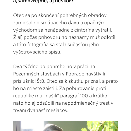
a,samozrejme, aj neskôr?
Otec sa po skončení pohrebných obradov
zamiešal do smútiaceho davu a opačným
východom sa nenápadne z cintorína vytratil.
Žiaľ, počas príhovoru ho neznámy muž odfotil
a táto fotografia sa stala súčasťou jeho
vyšetrovacieho spisu.
Dva týždne po pohrebe ho v práci na
Pozemných stavbách v Poprade navštívili
príslušníci ŠtB. Otec sa k skutku priznal, a preto
ho na mieste zaistili. Za poburovanie proti
republike mu „našili“ paragraf 100 a krátko
nato ho aj odsúdili na nepodmienečný trest v
trvaní dvanásť mesiacov.