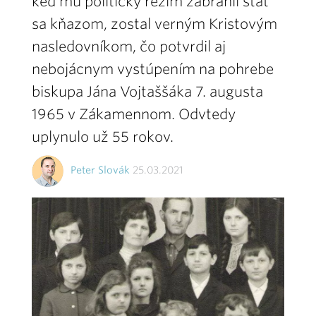
keď mu politický režim zabránil stať
sa kňazom, zostal verným Kristovým
nasledovníkom, čo potvrdil aj
nebojácnym vystúpením na pohrebe
biskupa Jána Vojtaššáka 7. augusta
1965 v Zákamennom. Odvtedy
uplynulo už 55 rokov.
Peter Slovák
25.03.2021