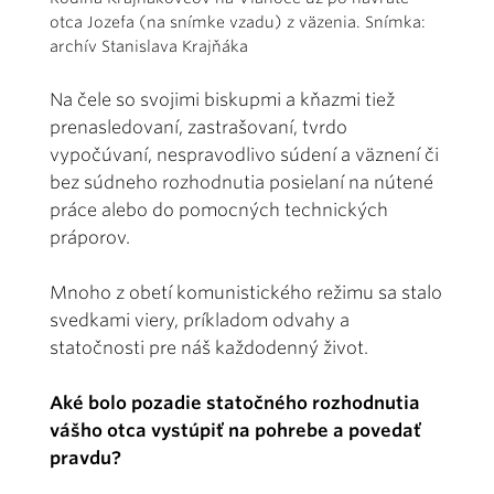
otca Jozefa (na snímke vzadu) z väzenia. Snímka:
archív Stanislava Krajňáka
Na čele so svojimi biskupmi a kňazmi tiež
prenasledovaní, zastrašovaní, tvrdo
vypočúvaní, nespravodlivo súdení a väznení či
bez súdneho rozhodnutia posielaní na nútené
práce alebo do pomocných technických
práporov.
Mnoho z obetí komunistického režimu sa stalo
svedkami viery, príkladom odvahy a
statočnosti pre náš každodenný život.
Aké bolo pozadie statočného rozhodnutia
vášho otca vystúpiť na pohrebe a povedať
pravdu?