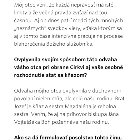
Môj otec veril, že každá neprávosť má isté
limity a že večná pravda zvíťazí nad tou
časnou. Aj on dnes patrí medzi tých mnohých
„neznámych“ svedkov viery, vďaka ktorým sa
aj v tomto čase intenzívne pracuje na procese
blahorečenia Božieho služobníka.
Ovplyvnila svojím spôsobom táto odvaha
vášho otca pri obrane Cirkvi aj vaše osobné
rozhodnutie stať sa kňazom?
Odvaha môjho otca ovplyvnila v duchovnom
povolaní nielen mňa, ale celú našu rodinu. Brat
Jozef je kňaz a sestra Magdaléna je rehoľná
sestra. Verím, že aj na príhovor biskupa Jána
Vojtaššáka Boh požehnáva našu rodinu.
Ako sa dá formulovať posolstvo tohto činu,