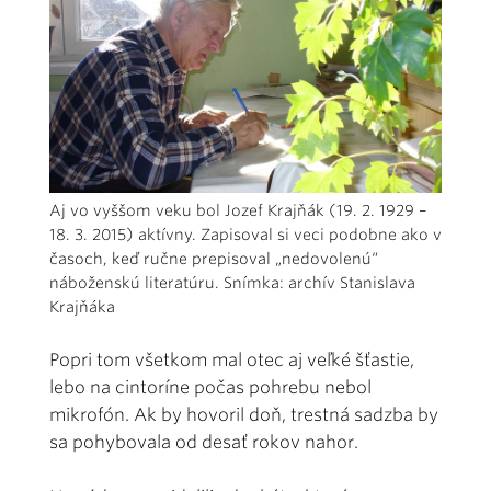
Aj vo vyššom veku bol Jozef Krajňák (19. 2. 1929 –
18. 3. 2015) aktívny. Zapisoval si veci podobne ako v
časoch, keď ručne prepisoval „nedovolenú“
náboženskú literatúru. Snímka: archív Stanislava
Krajňáka
Popri tom všetkom mal otec aj veľké šťastie,
lebo na cintoríne počas pohrebu nebol
mikrofón. Ak by hovoril doň, trestná sadzba by
sa pohybovala od desať rokov nahor.