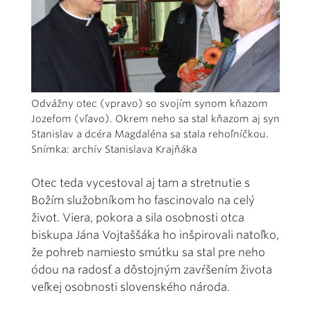
Odvážny otec (vpravo) so svojím synom kňazom
Jozefom (vľavo). Okrem neho sa stal kňazom aj syn
Stanislav a dcéra Magdaléna sa stala rehoľníčkou.
Snímka: archív Stanislava Krajňáka
Otec teda vycestoval aj tam a stretnutie s
Božím služobníkom ho fascinovalo na celý
život. Viera, pokora a sila osobnosti otca
biskupa Jána Vojtaššáka ho inšpirovali natoľko,
že pohreb namiesto smútku sa stal pre neho
ódou na radosť a dôstojným zavŕšením života
veľkej osobnosti slovenského národa.