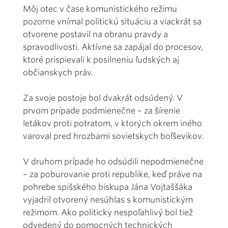
Môj otec v čase komunistického režimu
pozorne vnímal politickú situáciu a viackrát sa
otvorene postavil na obranu pravdy a
spravodlivosti. Aktívne sa zapájal do procesov,
ktoré prispievali k posilneniu ľudských aj
občianskych práv.
Za svoje postoje bol dvakrát odsúdený. V
prvom prípade podmienečne – za šírenie
letákov proti potratom, v ktorých okrem iného
varoval pred hrozbami sovietskych boľševikov.
V druhom prípade ho odsúdili nepodmienečne
– za poburovanie proti republike, keď práve na
pohrebe spišského biskupa Jána Vojtaššáka
vyjadril otvorený nesúhlas s komunistickým
režimom.
Ako politicky nespoľahlivý bol tiež
odvedený do pomocných technických