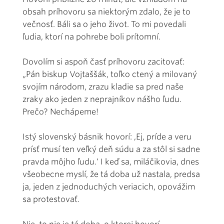
obsah príhovoru sa niektorým zdalo, že je to
večnosť. Báli sa o jeho život. To mi povedali
ľudia, ktorí na pohrebe boli prítomní.
Dovolím si aspoň časť príhovoru zacitovať:
„Pán biskup Vojtaššák, toľko ctený a milovaný
svojím národom, zrazu kladie sa pred naše
zraky ako jeden z neprajníkov nášho ľudu.
Prečo? Nechápeme!
Istý slovenský básnik hovorí: ,Ej, príde a veru
prísť musí ten veľký deň súdu a za stôl si sadne
pravda môjho ľudu.‘ I keď sa, miláčikovia, dnes
všeobecne myslí, že tá doba už nastala, predsa
ja, jeden z jednoduchých veriacich, opovážim
sa protestovať.