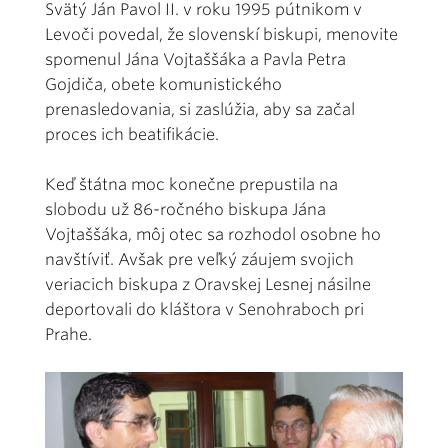
Svätý Ján Pavol II. v roku 1995 pútnikom v
Levoči povedal, že slovenskí biskupi, menovite
spomenul Jána Vojtaššáka a Pavla Petra
Gojdiča, obete komunistického
prenasledovania, si zaslúžia, aby sa začal
proces ich beatifikácie.
Keď štátna moc konečne prepustila na
slobodu už 86-ročného biskupa Jána
Vojtaššáka, môj otec sa rozhodol osobne ho
navštíviť. Avšak pre veľký záujem svojich
veriacich biskupa z Oravskej Lesnej násilne
deportovali do kláštora v Senohraboch pri
Prahe.