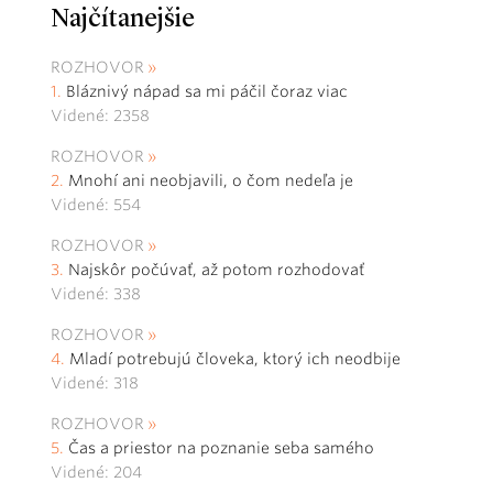
Najčítanejšie
ROZHOVOR
Bláznivý nápad sa mi páčil čoraz viac
Videné: 2358
ROZHOVOR
Mnohí ani neobjavili, o čom nedeľa je
Videné: 554
ROZHOVOR
Najskôr počúvať, až potom rozhodovať
Videné: 338
ROZHOVOR
Mladí potrebujú človeka, ktorý ich neodbije
Videné: 318
ROZHOVOR
Čas a priestor na poznanie seba samého
Videné: 204