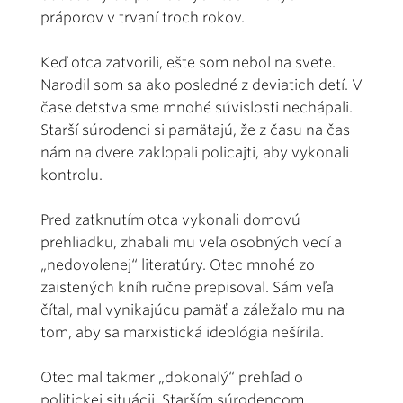
práporov v trvaní troch rokov.
Keď otca zatvorili, ešte som nebol na svete.
Narodil som sa ako posledné z deviatich detí. V
čase detstva sme mnohé súvislosti nechápali.
Starší súrodenci si pamätajú, že z času na čas
nám na dvere zaklopali policajti, aby vykonali
kontrolu.
Pred zatknutím otca vykonali domovú
prehliadku, zhabali mu veľa osobných vecí a
„nedovolenej“ literatúry. Otec mnohé zo
zaistených kníh ručne prepisoval. Sám veľa
čítal, mal vynikajúcu pamäť a záležalo mu na
tom, aby sa marxistická ideológia nešírila.
Otec mal takmer „dokonalý“ prehľad o
politickej situácii. Starším súrodencom