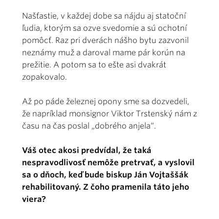
Našťastie, v každej dobe sa nájdu aj statoční
ľudia, ktorým sa ozve svedomie a sú ochotní
pomôcť. Raz pri dverách nášho bytu zazvonil
neznámy muž a daroval mame pár korún na
prežitie. A potom sa to ešte asi dvakrát
zopakovalo.
Až po páde železnej opony sme sa dozvedeli,
že napríklad monsignor Viktor Trstenský nám z
času na čas poslal „dobrého anjela“.
Váš otec akosi predvídal, že taká
nespravodlivosť nemôže pretrvať, a vyslovil
sa o dňoch, keď bude biskup Ján Vojtaššák
rehabilitovaný. Z čoho pramenila táto jeho
viera?