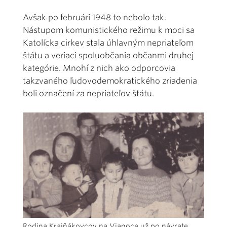
Avšak po februári 1948 to nebolo tak.
Nástupom komunistického režimu k moci sa
Katolícka cirkev stala úhlavným nepriateľom
štátu a veriaci spoluobčania občanmi druhej
kategórie. Mnohí z nich ako odporcovia
takzvaného ľudovodemokratického zriadenia
boli označení za nepriateľov štátu.
Rodina Krajňákovcov na Vianoce už po návrate