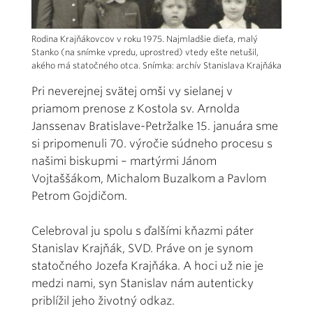
Rodina Krajňákovcov v roku 1975. Najmladšie dieťa, malý
Stanko (na snímke vpredu, uprostred) vtedy ešte netušil,
akého má statočného otca. Snímka: archív Stanislava Krajňáka
P
ri neverejnej svätej omši vy sielanej v
priamom prenose z Kostola sv. Arnolda
Janssenav Bratislave-Petržalke 15. januára sme
si pripomenuli 70. výročie súdneho procesu s
našimi biskupmi – martýrmi Jánom
Vojtaššákom, Michalom Buzalkom a Pavlom
Petrom Gojdičom.
Celebroval ju spolu s ďalšími kňazmi páter
Stanislav Krajňák, SVD. Práve on je synom
statočného Jozefa Krajňáka. A hoci už nie je
medzi nami, syn Stanislav nám autenticky
priblížil jeho životný odkaz.