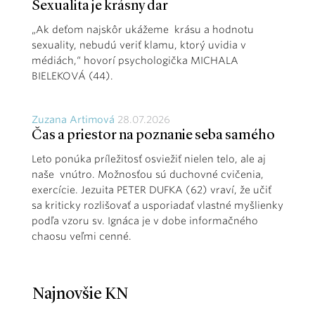
Sexualita je krásny dar
„Ak deťom najskôr ukážeme krásu a hodnotu
sexuality, nebudú veriť klamu, ktorý uvidia v
médiách,“ hovorí psychologička MICHALA
BIELEKOVÁ (44).
Zuzana Artimová
28.07.2026
Čas a priestor na poznanie seba samého
Leto ponúka príležitosť osviežiť nielen telo, ale aj
naše vnútro. Možnosťou sú duchovné cvičenia,
exercície. Jezuita PETER DUFKA (62) vraví, že učiť
sa kriticky rozlišovať a usporiadať vlastné myšlienky
podľa vzoru sv. Ignáca je v dobe informačného
chaosu veľmi cenné.
Najnovšie KN