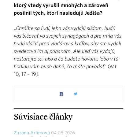
ktorý vtedy vyrušil mnohých a zároveň
posilnil tých, ktorí nasledujú Ježiša?
„
Chráňte sa ľudí, lebo vás vydajú súdom, budú
vás bičovať vo svojich synagógach a pre mňa vás
budú vláčiť pred vladárov a kráľov, aby ste vydali
svedectvo im aj pohanom. Ale keď vás vydajú,
nestarajte sa, ako a čo budete hovoriť, lebo v tú
hodinu vám bude dané, čo máte povedať
“
(
Mt
10, 17 – 19).
Súvisiace články
Zuzana Artimová
04.08.2026