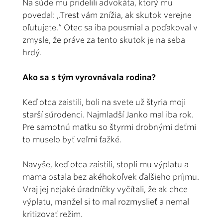
Na súde mu pridelili advokáta, ktorý mu
povedal: „Trest vám znížia, ak skutok verejne
oľutujete.“ Otec sa iba pousmial a poďakoval v
zmysle, že práve za tento skutok je na seba
hrdý.
Ako sa s tým vyrovnávala rodina?
Keď otca zaistili, boli na svete už štyria moji
starší súrodenci. Najmladší Janko mal iba rok.
Pre samotnú matku so štyrmi drobnými deťmi
to muselo byť veľmi ťažké.
Navyše, keď otca zaistili, stopli mu výplatu a
mama ostala bez akéhokoľvek ďalšieho príjmu.
Vraj jej nejaké úradníčky vyčítali, že ak chce
výplatu, manžel si to mal rozmyslieť a nemal
kritizovať režim.