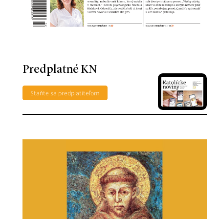
Predplatné KN
Staňte sa predplatiteľom