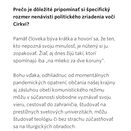
Prečo je dôležité pripomínať si špecifický
rozmer nenávisti politického zriadenia voči
Cirkvi?
Pamäť človeka býva krátka a hovorí sa, že ten,
kto nepozná svoju minulosť, je nútený si ju
zopakovať. Žiaľ, aj dnes žijú takí, ktorí
spomínajú iba „na mlieko za dve koruny“.
Bohu vďaka, odhliadnuc od momentálnych
pandemických opatrení, občania našej krajiny
aj zásluhou obetí komunistického režimu
môžu v súčasnosti slobodne vyznávať svoju
vieru, cestovať do zahraničia, študovať na
prestížnych svetových univerzitách, môžu
študovať teológiu či bez strachu zúčastňovať
sa na liturgických obradoch.