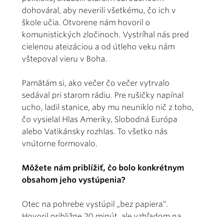
dohováral, aby neverili všetkému, čo ich v
škole učia. Otvorene nám hovoril o
komunistických zločinoch. Vystríhal nás pred
cielenou ateizáciou a od útleho veku nám
vštepoval vieru v Boha.
Pamätám si, ako večer čo večer vytrvalo
sedával pri starom rádiu. Pre rušičky napínal
ucho, ladil stanice, aby mu neuniklo nič z toho,
čo vysielal Hlas Ameriky, Slobodná Európa
alebo Vatikánsky rozhlas. To všetko nás
vnútorne formovalo.
Môžete nám priblížiť, čo bolo konkrétnym
obsahom jeho vystúpenia?
Otec na pohrebe vystúpil „bez papiera“.
Hovoril približne 20 minút, ale vzhľadom na