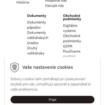
Podporte nás
História
Darujte nás
Dokumenty
Obchodné
podmienky
Dokumenty
Digitálne
pápežov
vydanie
Dokumenty
Obchodné
vatikánskych
podmienky
úradov
GDPR
Druhý
Používanie
vatikánsky
cookies
koncil
Dokumenty
Vaše nastavenie cookies
KBS
Kódex
kánonického
Súbory cookie nám pomáhajú pri poskytovaní
práva
služieb pre vás. Umožňujú spoznať a zapamätať si
Katechizmus
vaše preferencie.
Katolíckej
cirkvi
Prijať