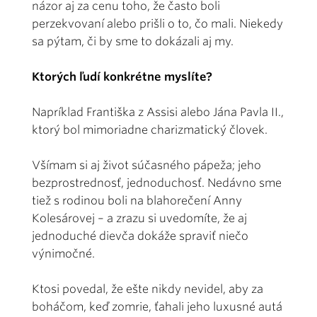
názor aj za cenu toho, že často boli
perzekvovaní alebo prišli o to, čo mali. Niekedy
sa pýtam, či by sme to dokázali aj my.
Ktorých ľudí konkrétne myslíte?
Napríklad Františka z Assisi alebo Jána Pavla II.,
ktorý bol mimoriadne charizmatický človek.
Všímam si aj život súčasného pápeža; jeho
bezprostrednosť, jednoduchosť. Nedávno sme
tiež s rodinou boli na blahorečení Anny
Kolesárovej – a zrazu si uvedomíte, že aj
jednoduché dievča dokáže spraviť niečo
výnimočné.
Ktosi povedal, že ešte nikdy nevidel, aby za
boháčom, keď zomrie, ťahali jeho luxusné autá