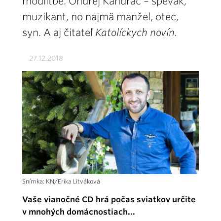
modlitbe. Ondrej Kandráč – spevák,
muzikant, no najmä manžel, otec,
syn. A aj čitateľ
Katolíckych novín.
27.12.2018
Snímka: KN/Erika Litváková
Vaše vianočné CD hrá počas sviatkov určite
v mnohých domácnostiach...