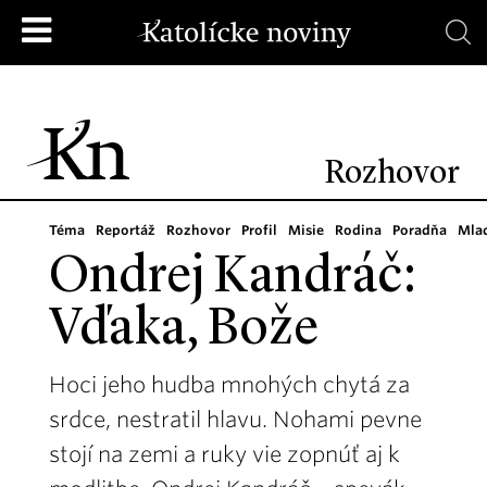
Rozhovor
Téma
Reportáž
Rozhovor
Profil
Misie
Rodina
Poradňa
Mla
Ondrej Kandráč:
Vďaka, Bože
Hoci jeho hudba mnohých chytá za
srdce, nestratil hlavu. Nohami pevne
stojí na zemi a ruky vie zopnúť aj k