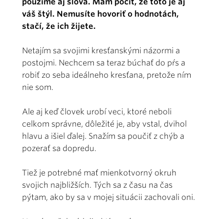
použime aj slová. Mám pocit, že toto je aj
váš štýl. Nemusíte hovoriť o hodnotách,
stačí, že ich žijete.
Netajím sa svojimi kresťanskými názormi a
postojmi. Nechcem sa teraz búchať do pŕs a
robiť zo seba ideálneho kresťana, pretože ním
nie som.
Ale aj keď človek urobí veci, ktoré neboli
celkom správne, dôležité je, aby vstal, dvihol
hlavu a išiel ďalej. Snažím sa poučiť z chýb a
pozerať sa dopredu.
Tiež je potrebné mať mienkotvorný okruh
svojich najbližších. Tých sa z času na čas
pýtam, ako by sa v mojej situácii zachovali oni.