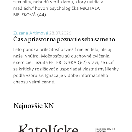
sexuality, nebudú veriť klamu, ktorý uvidia v
médiách,“ hovorí psychologička MICHALA
BIELEKOVÁ (44).
Zuzana Artimová
28.07.2026
Čas a priestor na poznanie seba samého
Leto ponúka príležitosť osviežiť nielen telo, ale aj
naše vnútro. Možnosťou sú duchovné cvičenia,
exercície. Jezuita PETER DUFKA (62) vraví, že učiť
sa kriticky rozlišovať a usporiadať vlastné myšlienky
podľa vzoru sv. Ignáca je v dobe informačného
chaosu veľmi cenné.
Najnovšie KN