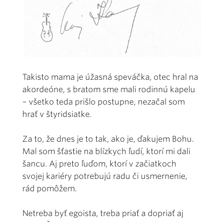
Takisto mama je úžasná speváčka, otec hral na
akordeóne, s bratom sme mali rodinnú kapelu
– všetko teda prišlo postupne, nezačal som
hrať v štyridsiatke.
Za to, že dnes je to tak, ako je, ďakujem Bohu.
Mal som šťastie na blízkych ľudí, ktorí mi dali
šancu. Aj preto ľuďom, ktorí v začiatkoch
svojej kariéry potrebujú radu či usmernenie,
rád pomôžem.
Netreba byť egoista, treba priať a dopriať aj