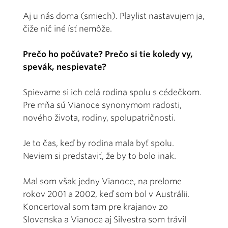
Aj u nás doma (smiech). Playlist nastavujem ja,
čiže nič iné ísť nemôže.
Prečo ho počúvate? Prečo si tie koledy vy,
spevák, nespievate?
Spievame si ich celá rodina spolu s cédečkom.
Pre mňa sú Vianoce synonymom radosti,
nového života, rodiny, spolupatričnosti.
Je to čas, keď by rodina mala byť spolu.
Neviem si predstaviť, že by to bolo inak.
Mal som však jedny Vianoce, na prelome
rokov 2001 a 2002, keď som bol v Austrálii.
Koncertoval som tam pre krajanov zo
Slovenska a Vianoce aj Silvestra som trávil