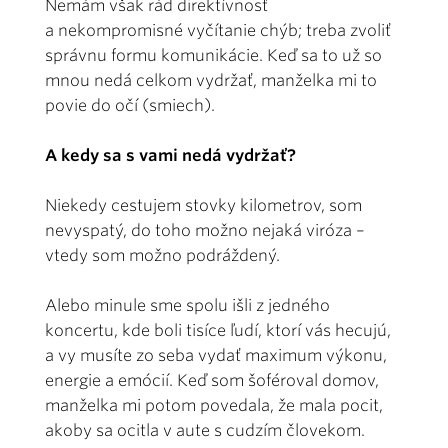
Nemám však rád direktívnosť
a nekompromisné vyčítanie chýb; treba zvoliť
správnu formu komunikácie. Keď sa to už so
mnou nedá celkom vydržať, manželka mi to
povie do očí (smiech).
A kedy sa s vami nedá vydržať?
Niekedy cestujem stovky kilometrov, som
nevyspatý, do toho možno nejaká viróza –
vtedy som možno podráždený.
Alebo minule sme spolu išli z jedného
koncertu, kde boli tisíce ľudí, ktorí vás hecujú,
a vy musíte zo seba vydať maximum výkonu,
energie a emócií. Keď som šoféroval domov,
manželka mi potom povedala, že mala pocit,
akoby sa ocitla v aute s cudzím človekom.