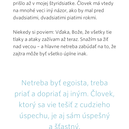
prišlo až v mojej štyridsiatke. Človek má vtedy
na mnohé veci iný názor, ako by mal pred
dvadsiatimi, dvadsiatimi piatimi rokmi.
Niekedy si poviem: Vďaka, Bože, že všetky tie
tlaky a ataky zažívam až teraz. Snažím sa žiť
nad vecou – a hlavne netreba zabúdať na to, že
zajtra môže byť všetko úplne inak.
Netreba byť egoista, treba
priať a dopriať aj iným. Človek,
ktorý sa vie tešiť z cudzieho
úspechu, je aj sám úspešný
a šťastný.