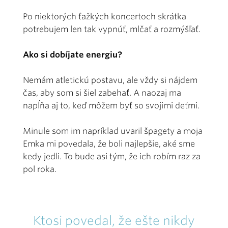
Po niektorých ťažkých koncertoch skrátka
potrebujem len tak vypnúť, mlčať a rozmýšľať.
Ako si dobíjate energiu?
Nemám atletickú postavu, ale vždy si nájdem
čas, aby som si šiel zabehať. A naozaj ma
napĺňa aj to, keď môžem byť so svojimi deťmi.
Minule som im napríklad uvaril špagety a moja
Emka mi povedala, že boli najlepšie, aké sme
kedy jedli. To bude asi tým, že ich robím raz za
pol roka.
Ktosi povedal, že ešte nikdy