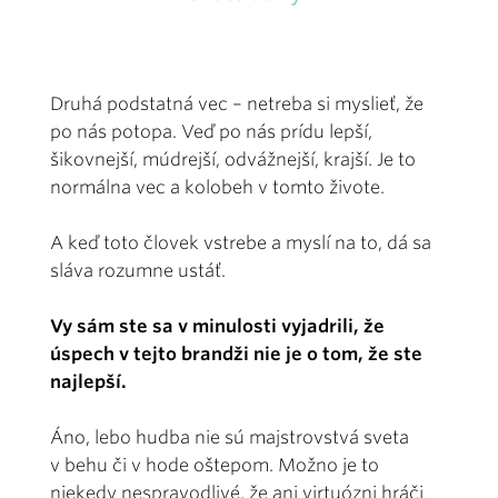
Druhá podstatná vec – netreba si myslieť, že
po nás potopa. Veď po nás prídu lepší,
šikovnejší, múdrejší, odvážnejší, krajší. Je to
normálna vec a kolobeh v tomto živote.
A keď toto človek vstrebe a myslí na to, dá sa
sláva rozumne ustáť.
Vy sám ste sa v minulosti vyjadrili, že
úspech v tejto brandži nie je o tom, že ste
najlepší.
Áno, lebo hudba nie sú majstrovstvá sveta
v behu či v hode oštepom. Možno je to
niekedy nespravodlivé, že ani virtuózni hráči