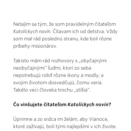
Netajím sa tým, že som pravidelným čitateľom
Katolíckych novín
. Čítavam ich od detstva. Vždy
som mal rád poslednú stranu, kde boli rôzne
príbehy misionárov.
Takisto mám rád rozhovory s „obyčajnými
neobyčajnými“ ľuďmi, ktorí zo seba
nepotrebujú robiť rôzne ikony a modly; a
svojim životom dosvedčujú, čomu veria.
Takéto veci človeka trochu „stíšia“.
Čo vinšujete čitateľom
Katolíckych novín
?
Úprimne a zo srdca im želám, aby Vianoce,
ktoré zažívajú, boli tými najlepšími v ich živote.