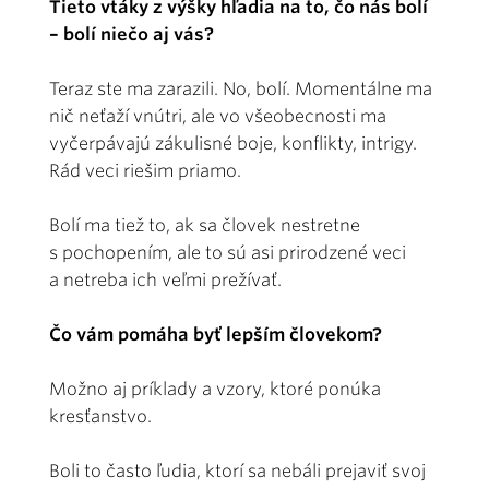
Tieto vtáky z výšky hľadia na to, čo nás bolí
– bolí niečo aj vás?
Teraz ste ma zarazili. No, bolí. Momentálne ma
nič neťaží vnútri, ale vo všeobecnosti ma
vyčerpávajú zákulisné boje, konflikty, intrigy.
Rád veci riešim priamo.
Bolí ma tiež to, ak sa človek nestretne
s pochopením, ale to sú asi prirodzené veci
a netreba ich veľmi prežívať.
Čo vám pomáha byť lepším človekom?
Možno aj príklady a vzory, ktoré ponúka
kresťanstvo.
Boli to často ľudia, ktorí sa nebáli prejaviť svoj