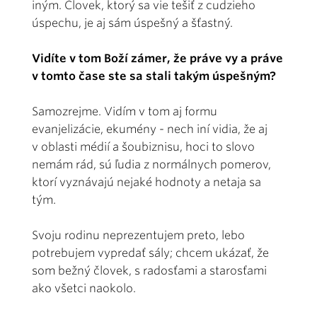
iným. Človek, ktorý sa vie tešiť z cudzieho
úspechu, je aj sám úspešný a šťastný.
Vidíte v tom Boží zámer, že práve vy a práve
v tomto čase ste sa stali takým úspešným?
Samozrejme. Vidím v tom aj formu
evanjelizácie, ekumény - nech iní vidia, že aj
v oblasti médií a šoubiznisu, hoci to slovo
nemám rád, sú ľudia z normálnych pomerov,
ktorí vyznávajú nejaké hodnoty a netaja sa
tým.
Svoju rodinu neprezentujem preto, lebo
potrebujem vypredať sály; chcem ukázať, že
som bežný človek, s radosťami a starosťami
ako všetci naokolo.