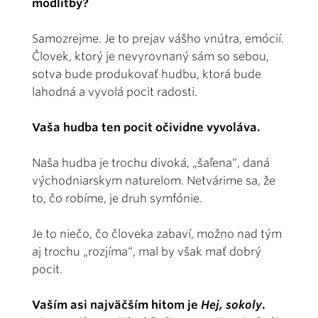
modlitby?
Samozrejme. Je to prejav vášho vnútra, emócií.
Človek, ktorý je nevyrovnaný sám so sebou,
sotva bude produkovať hudbu, ktorá bude
lahodná a vyvolá pocit radosti.
Vaša hudba ten pocit očividne vyvoláva.
Naša hudba je trochu divoká, „šaľena“, daná
východniarskym naturelom. Netvárime sa, že
to, čo robíme, je druh symfónie.
Je to niečo, čo človeka zabaví, možno nad tým
aj trochu „rozjíma“, mal by však mať dobrý
pocit.
Vaším asi najväčším hitom je
Hej, sokoly
.