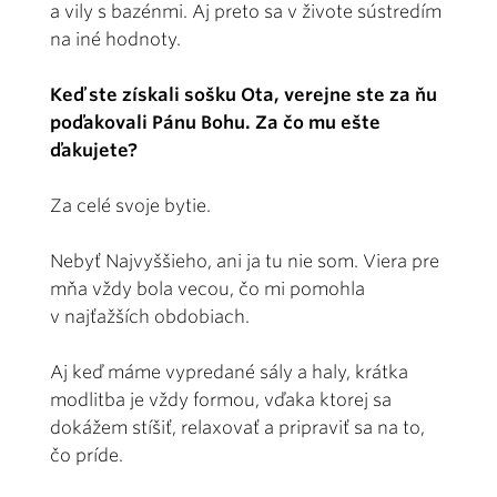
a vily s bazénmi. Aj preto sa v živote sústredím
na iné hodnoty.
Keď ste získali sošku Ota, verejne ste za ňu
poďakovali Pánu Bohu. Za čo mu ešte
ďakujete?
Za celé svoje bytie.
Nebyť Najvyššieho, ani ja tu nie som. Viera pre
mňa vždy bola vecou, čo mi pomohla
v najťažších obdobiach.
Aj keď máme vypredané sály a haly, krátka
modlitba je vždy formou, vďaka ktorej sa
dokážem stíšiť, relaxovať a pripraviť sa na to,
čo príde.