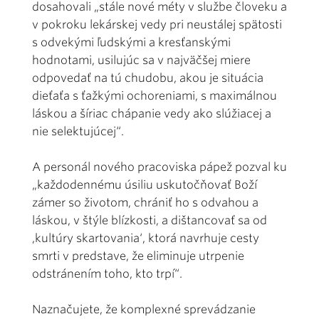
dosahovali „stále nové méty v službe človeku a
v pokroku lekárskej vedy pri neustálej spätosti
s odvekými ľudskými a kresťanskými
hodnotami, usilujúc sa v najväčšej miere
odpovedať na tú chudobu, akou je situácia
dieťaťa s ťažkými ochoreniami, s maximálnou
láskou a šíriac chápanie vedy ako slúžiacej a
nie selektujúcej“.
A personál nového pracoviska pápež pozval ku
„každodennému úsiliu uskutočňovať Boží
zámer so životom, chrániť ho s odvahou a
láskou, v štýle blízkosti, a dištancovať sa od
,kultúry skartovania‘, ktorá navrhuje cesty
smrti v predstave, že eliminuje utrpenie
odstránením toho, kto trpí“.
Naznačujete, že komplexné sprevádzanie