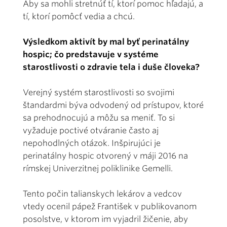
Aby sa mohli stretnúť tí, ktorí pomoc hľadajú, a
tí, ktorí pomôcť vedia a chcú.
Výsledkom aktivít by mal byť perinatálny
hospic; čo predstavuje v systéme
starostlivosti o zdravie tela i duše človeka?
Verejný systém starostlivosti so svojimi
štandardmi býva odvodený od prístupov, ktoré
sa prehodnocujú a môžu sa meniť. To si
vyžaduje poctivé otváranie často aj
nepohodlných otázok. Inšpirujúci je
perinatálny hospic otvorený v máji 2016 na
rímskej Univerzitnej poliklinike Gemelli.
Tento počin talianskych lekárov a vedcov
vtedy ocenil pápež František v publikovanom
posolstve, v ktorom im vyjadril žičenie, aby