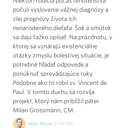
Niektorí rodičia počas tehotenstva
počuli vyslovenie vážnej diagnózy a
zlej prognózy života ich
nenarodeného dieťaťa. Šok a smútok
sa dajú ťažko opísať. Na prázdnotu, v
ktorej sa vynárajú existenciálne
otázky zmyslu bolestivej situácie, je
potrebné hľadať odpovede a
ponúknuť sprevádzajúce ruky.
Podobne ako to robil sv. Vincent de
Paul. V tomto duchu sa rozvíja
projekt, ktorý nám priblížil páter
Milan Grossmann, CM.
Peter Slovák
21.05.2021