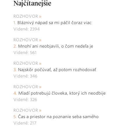
Najčítanejšie
ROZHOVOR
Bláznivý nápad sa mi páčil čoraz viac
Videné: 2394
ROZHOVOR
Mnohí ani neobjavili, o čom nedeľa je
Videné: 561
ROZHOVOR
Najskôr počúvať, až potom rozhodovať
Videné: 346
ROZHOVOR
Mladí potrebujú človeka, ktorý ich neodbije
Videné: 326
ROZHOVOR
Čas a priestor na poznanie seba samého
Videné: 217