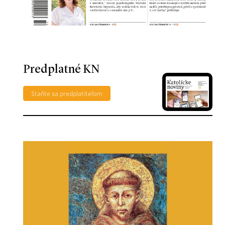
Predplatné KN
Staňte sa predplatiteľom