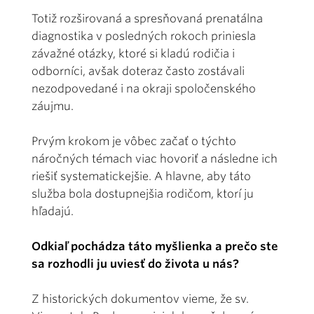
Totiž rozširovaná a spresňovaná prenatálna
diagnostika v posledných rokoch priniesla
závažné otázky, ktoré si kladú rodičia i
odborníci, avšak doteraz často zostávali
nezodpovedané i na okraji spoločenského
záujmu.
Prvým krokom je vôbec začať o týchto
náročných témach viac hovoriť a následne ich
riešiť systematickejšie. A hlavne, aby táto
služba bola dostupnejšia rodičom, ktorí ju
hľadajú.
Odkiaľ pochádza táto myšlienka a prečo ste
sa rozhodli ju uviesť do života u nás?
Z historických dokumentov vieme, že sv.