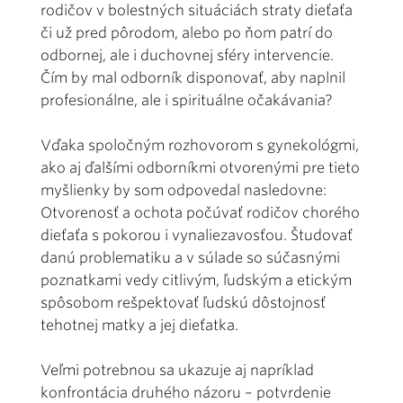
rodičov v bolestných situáciách straty dieťaťa
či už pred pôrodom, alebo po ňom patrí do
odbornej, ale i duchovnej sféry intervencie.
Čím by mal odborník disponovať, aby naplnil
profesionálne, ale i spirituálne očakávania?
Vďaka spoločným rozhovorom s gynekológmi,
ako aj ďalšími odborníkmi otvorenými pre tieto
myšlienky by som odpovedal nasledovne:
Otvorenosť a ochota počúvať rodičov chorého
dieťaťa s pokorou i vynaliezavosťou. Študovať
danú problematiku a v súlade so súčasnými
poznatkami vedy citlivým, ľudským a etickým
spôsobom rešpektovať ľudskú dôstojnosť
tehotnej matky a jej dieťatka.
Veľmi potrebnou sa ukazuje aj napríklad
konfrontácia druhého názoru – potvrdenie