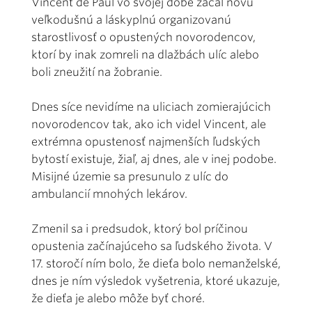
Vincent de Paul vo svojej dobe začal novú
veľkodušnú a láskyplnú organizovanú
starostlivosť o opustených novorodencov,
ktorí by inak zomreli na dlažbách ulíc alebo
boli zneužití na žobranie.
Dnes síce nevidíme na uliciach zomierajúcich
novorodencov tak, ako ich videl Vincent, ale
extrémna opustenosť najmenších ľudských
bytostí existuje, žiaľ, aj dnes, ale v inej podobe.
Misijné územie sa presunulo z ulíc do
ambulancií mnohých lekárov.
Zmenil sa i predsudok, ktorý bol príčinou
opustenia začínajúceho sa ľudského života. V
17. storočí ním bolo, že dieťa bolo nemanželské,
dnes je ním výsledok vyšetrenia, ktoré ukazuje,
že dieťa je alebo môže byť choré.