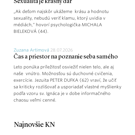
Sexualita je krásny dar
„Ak deťom najskôr ukážeme krásu a hodnotu
sexuality, nebudú veriť klamu, ktorý uvidia v
médiách,“ hovorí psychologička MICHALA
BIELEKOVÁ (44).
Zuzana Artimová
28.07.2026
Čas a priestor na poznanie seba samého
Leto ponúka príležitosť osviežiť nielen telo, ale aj
naše vnútro. Možnosťou sú duchovné cvičenia,
exercície. Jezuita PETER DUFKA (62) vraví, že učiť
sa kriticky rozlišovať a usporiadať vlastné myšlienky
podľa vzoru sv. Ignáca je v dobe informačného
chaosu veľmi cenné.
Najnovšie KN