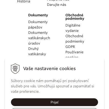
História
Darujte nás
Dokumenty
Obchodné
podmienky
Dokumenty
Digitálne
pápežov
vydanie
Dokumenty
Obchodné
vatikánskych
podmienky
úradov
GDPR
Druhý
Používanie
vatikánsky
cookies
koncil
Dokumenty
Vaše nastavenie cookies
KBS
Kódex
Súbory cookie nám pomáhajú pri poskytovaní
kánonického
služieb pre vás. Umožňujú spoznať a zapamätať si
práva
vaše preferencie.
Katechizmus
Katolíckej
Prijať
cirkvi