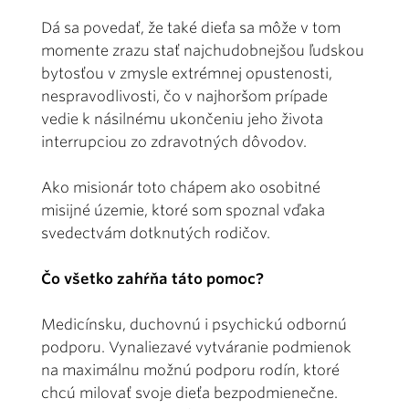
Dá sa povedať, že také dieťa sa môže v tom
momente zrazu stať najchudobnejšou ľudskou
bytosťou v zmysle extrémnej opustenosti,
nespravodlivosti, čo v najhoršom prípade
vedie k násilnému ukončeniu jeho života
interrupciou zo zdravotných dôvodov.
Ako misionár toto chápem ako osobitné
misijné územie, ktoré som spoznal vďaka
svedectvám dotknutých rodičov.
Čo všetko zahŕňa táto pomoc?
Medicínsku, duchovnú i psychickú odbornú
podporu. Vynaliezavé vytváranie podmienok
na maximálnu možnú podporu rodín, ktoré
chcú milovať svoje dieťa bezpodmienečne.