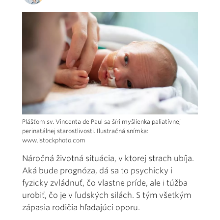
Plášťom sv. Vincenta de Paul sa šíri myšlienka paliatívnej
perinatálnej starostlivosti. Ilustračná snímka:
www.istockphoto.com
Náročná životná situácia, v ktorej strach ubíja.
Aká bude prognóza, dá sa to psychicky i
fyzicky zvládnuť, čo vlastne príde, ale i túžba
urobiť, čo je v ľudských silách. S tým všetkým
zápasia rodičia hľadajúci oporu.