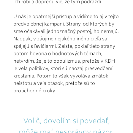
ich robí a dopredu vie, že tým podráždi.
U nás je opatrnejší prístup a vidíme to aj v tejto
predvolebnej kampani. Strany, od ktorých by
sme očakávali jednoznačný postoj, ho nemajú.
Naopak, v záujme nejakého iného cieľa sa
spájajú s ľavičiarmi. Zaiste, pokiaľ tieto strany
potom hovoria o hodnotových témach,
netvrdím, že je to populizmus, pretože v KDH
je veľa politikov, ktorí sú naozaj presvedčení
kresťania. Potom to však vyvoláva zmätok,
neistotu a veľa otázok, pretože sú to
protichodné kroky.
Volič, dovolím si povedať,
môže mať nesprávny názor.