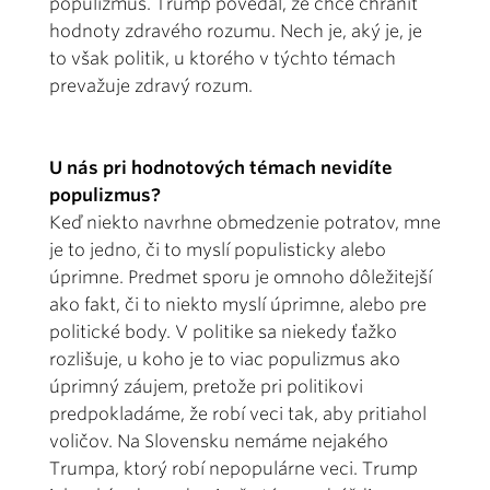
populizmus. Trump povedal, že chce chrániť
hodnoty zdravého rozumu. Nech je, aký je, je
to však politik, u ktorého v týchto témach
prevažuje zdravý rozum.
U nás pri hodnotových témach nevidíte
populizmus?
Keď niekto navrhne obmedzenie potratov, mne
je to jedno, či to myslí populisticky alebo
úprimne. Predmet sporu je omnoho dôležitejší
ako fakt, či to niekto myslí úprimne, alebo pre
politické body. V politike sa niekedy ťažko
rozlišuje, u koho je to viac populizmus ako
úprimný záujem, pretože pri politikovi
predpokladáme, že robí veci tak, aby pritiahol
voličov. Na Slovensku nemáme nejakého
Trumpa, ktorý robí nepopulárne veci. Trump