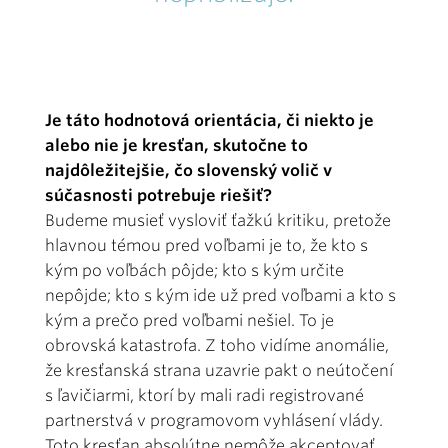
Je táto hodnotová orientácia, či niekto je
alebo nie je kresťan, skutočne to
najdôležitejšie, čo slovenský volič v
súčasnosti potrebuje riešiť?
Budeme musieť vysloviť ťažkú kritiku, pretože
hlavnou témou pred voľbami je to, že kto s
kým po voľbách pôjde; kto s kým určite
nepôjde; kto s kým ide už pred voľbami a kto s
kým a prečo pred voľbami nešiel. To je
obrovská katastrofa. Z toho vidíme anomálie,
že kresťanská strana uzavrie pakt o neútočení
s ľavičiarmi, ktorí by mali radi registrované
partnerstvá v programovom vyhlásení vlády.
Toto kresťan absolútne nemôže akceptovať.