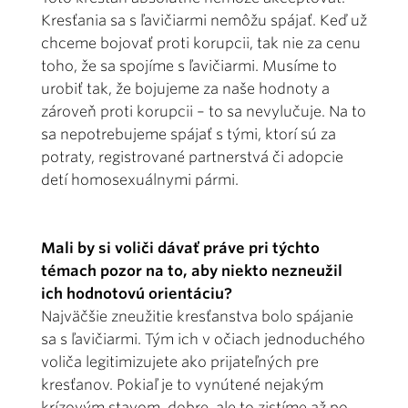
Kresťania sa s ľavičiarmi nemôžu spájať. Keď už
chceme bojovať proti korupcii, tak nie za cenu
toho, že sa spojíme s ľavičiarmi. Musíme to
urobiť tak, že bojujeme za naše hodnoty a
zároveň proti korupcii – to sa nevylučuje. Na to
sa nepotrebujeme spájať s tými, ktorí sú za
potraty, registrované partnerstvá či adopcie
detí homosexuálnymi pármi.
Mali by si voliči dávať práve pri týchto
témach pozor na to, aby niekto nezneužil
ich hodnotovú orientáciu?
Najväčšie zneužitie kresťanstva bolo spájanie
sa s ľavičiarmi. Tým ich v očiach jednoduchého
voliča legitimizujete ako prijateľných pre
kresťanov. Pokiaľ je to vynútené nejakým
krízovým stavom, dobre, ale to zistíme až po