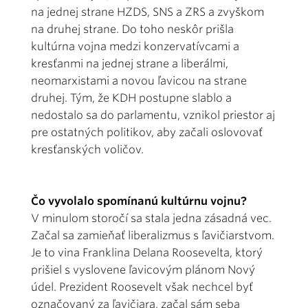
na jednej strane HZDS, SNS a ZRS a zvyškom
na druhej strane. Do toho neskôr prišla
kultúrna vojna medzi konzervatívcami a
kresťanmi na jednej strane a liberálmi,
neomarxistami a novou ľavicou na strane
druhej. Tým, že KDH postupne slablo a
nedostalo sa do parlamentu, vznikol priestor aj
pre ostatných politikov, aby začali oslovovať
kresťanských voličov.
Čo vyvolalo spomínanú kultúrnu vojnu?
V minulom storočí sa stala jedna zásadná vec.
Začal sa zamieňať liberalizmus s ľavičiarstvom.
Je to vina Franklina Delana Roosevelta, ktorý
prišiel s vyslovene ľavicovým plánom Nový
údel. Prezident Roosevelt však nechcel byť
označovaný za ľavičiara, začal sám seba