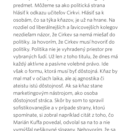
predmet. Môžeme sa ako politická strana
hlásiť k odkazu učiteľov Cirkvi. Hlásiť sa k
osobám, čo sa týka kňazov, je už na hrane. Na
rozdiel od liberálnejších a ľavicovejších kolegov
nezdieľam názor, že Cirkev sa nemá miešať do
politiky. Ja hovorím, že Cirkev musí hovoriť do
politiky. Politika nie je vyhradený priestor pre
vybraných ľudí. Už len z toho titulu, že dnes má
každý aktívne a pasívne volebné právo. Ide
však o formu, ktorá musí byť dôstojná. Kňaz by
mal mať v očiach laika, ale aj agnostika či
ateistu istú dôstojnosť. Ak sa kňaz stane
marketingovým nástrojom, ako osoba
dôstojnosť stráca. Skôr by som to spravil
sofistikovanejšie a v prípade strany, ktorú
spomínate, si zobral napríklad citát z toho, čo
Marián Kuffa povedal, odvolal sa na to a nie
vymýšľal nešikovné slogany. Nehovorím, že sa