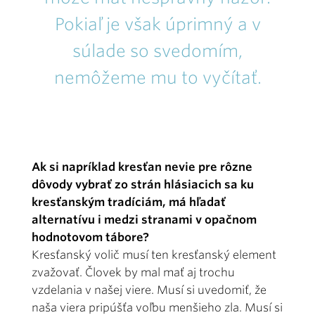
Pokiaľ je však úprimný a v
súlade so svedomím,
nemôžeme mu to vyčítať.
Ak si napríklad kresťan nevie pre rôzne
dôvody vybrať zo strán hlásiacich sa ku
kresťanským tradíciám, má hľadať
alternatívu i medzi stranami v opačnom
hodnotovom tábore?
Kresťanský volič musí ten kresťanský element
zvažovať. Človek by mal mať aj trochu
vzdelania v našej viere. Musí si uvedomiť, že
naša viera pripúšťa voľbu menšieho zla. Musí si