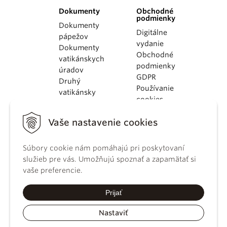
Dokumenty
Obchodné
podmienky
Dokumenty
Digitálne
pápežov
vydanie
Dokumenty
Obchodné
vatikánskych
podmienky
úradov
GDPR
Druhý
Používanie
vatikánsky
cookies
koncil
Dokumenty
Vaše nastavenie cookies
KBS
Kódex
kánonického
Súbory cookie nám pomáhajú pri poskytovaní
práva
služieb pre vás. Umožňujú spoznať a zapamätať si
Katechizmus
vaše preferencie.
Katolíckej
cirkvi
Prijať
Nastaviť