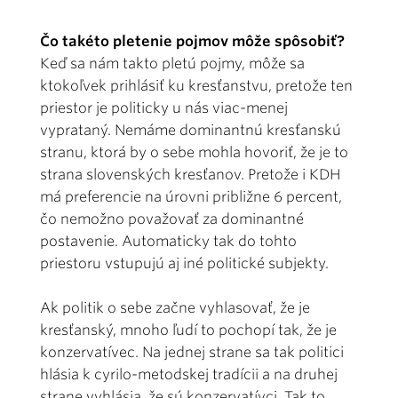
Čo takéto pletenie pojmov môže spôsobiť?
Keď sa nám takto pletú pojmy, môže sa
ktokoľvek prihlásiť ku kresťanstvu, pretože ten
priestor je politicky u nás viac-menej
vyprataný. Nemáme dominantnú kresťanskú
stranu, ktorá by o sebe mohla hovoriť, že je to
strana slovenských kresťanov. Pretože i KDH
má preferencie na úrovni približne 6 percent,
čo nemožno považovať za dominantné
postavenie. Automaticky tak do tohto
priestoru vstupujú aj iné politické subjekty.
Ak politik o sebe začne vyhlasovať, že je
kresťanský, mnoho ľudí to pochopí tak, že je
konzervatívec. Na jednej strane sa tak politici
hlásia k cyrilo-metodskej tradícii a na druhej
strane vyhlásia, že sú konzervatívci. Tak to