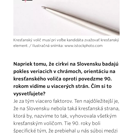
Kresťanský volič musí pri voľbe kandidáta zvažovať kresťanský
element. / Ilustračná snímka: www.istockphoto.com
Napriek tomu, že cirkvi na Slovensku badajú
pokles veriacich v chrámoch, orientáciu na
kresťanského voliča oproti povedzme 90.
rokom vidíme u viacerých strán. Čím si to
vysvetľujete?
Je za tým viacero faktorov. Ten najdôležitejší je,
že na Slovensku nebola taká kresťanská strana,
ktorá by, nazvime to tak, vyhovovala všetkým
kresťanským voličom. Tie 90. roky boli
špecifické tým, že prebiehal u nás súboj medzi