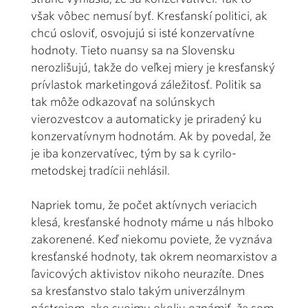
však vôbec nemusí byť. Kresťanskí politici, ak
chcú osloviť, osvojujú si isté konzervatívne
hodnoty. Tieto nuansy sa na Slovensku
nerozlišujú, takže do veľkej miery je kresťanský
prívlastok marketingová záležitosť. Politik sa
tak môže odkazovať na solúnskych
vierozvestcov a automaticky je priradený ku
konzervatívnym hodnotám. Ak by povedal, že
je iba konzervatívec, tým by sa k cyrilo-
metodskej tradícii nehlásil.
Napriek tomu, že počet aktívnych veriacich
klesá, kresťanské hodnoty máme u nás hlboko
zakorenené. Keď niekomu poviete, že vyznáva
kresťanské hodnoty, tak okrem neomarxistov a
ľavicových aktivistov nikoho neurazíte. Dnes
sa kresťanstvo stalo takým univerzálnym