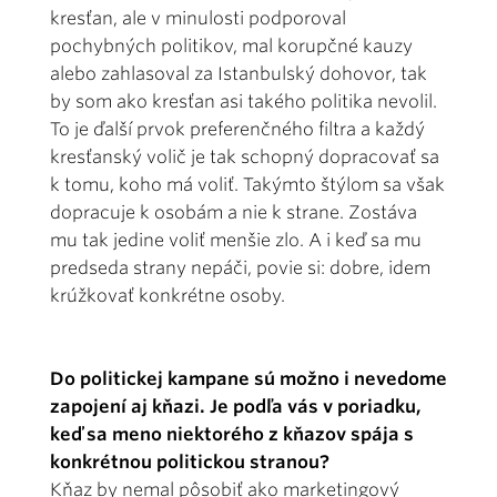
kresťan, ale v minulosti podporoval
pochybných politikov, mal korupčné kauzy
alebo zahlasoval za Istanbulský dohovor, tak
by som ako kresťan asi takého politika nevolil.
To je ďalší prvok preferenčného filtra a každý
kresťanský volič je tak schopný dopracovať sa
k tomu, koho má voliť. Takýmto štýlom sa však
dopracuje k osobám a nie k strane. Zostáva
mu tak jedine voliť menšie zlo. A i keď sa mu
predseda strany nepáči, povie si: dobre, idem
krúžkovať konkrétne osoby.
Do politickej kampane sú možno i nevedome
zapojení aj kňazi. Je podľa vás v poriadku,
keď sa meno niektorého z kňazov spája s
konkrétnou politickou stranou?
Kňaz by nemal pôsobiť ako marketingový