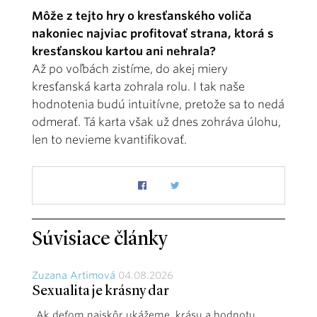
Môže z tejto hry o kresťanského voliča
nakoniec najviac profitovať strana, ktorá s
kresťanskou kartou ani nehrala?
Až po voľbách zistíme, do akej miery
kresťanská karta zohrala rolu. I tak naše
hodnotenia budú intuitívne, pretože sa to nedá
odmerať. Tá karta však už dnes zohráva úlohu,
len to nevieme kvantifikovať.
Súvisiace články
Zuzana Artimová
04.08.2026
Sexualita je krásny dar
„Ak deťom najskôr ukážeme krásu a hodnotu