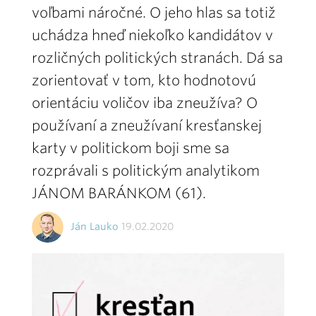
voľbami náročné. O jeho hlas sa totiž
uchádza hneď niekoľko kandidátov v
rozličných politických stranách. Dá sa
zorientovať v tom, kto hodnotovú
orientáciu voličov iba zneužíva? O
používaní a zneužívaní kresťanskej
karty v politickom boji sme sa
rozprávali s politickým analytikom
JÁNOM BARÁNKOM (61).
Ján Lauko
19.02.2020