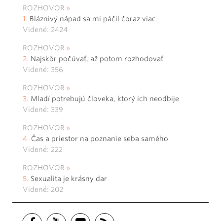
ROZHOVOR
Bláznivý nápad sa mi páčil čoraz viac
Videné: 2424
ROZHOVOR
Najskôr počúvať, až potom rozhodovať
Videné: 356
ROZHOVOR
Mladí potrebujú človeka, ktorý ich neodbije
Videné: 339
ROZHOVOR
Čas a priestor na poznanie seba samého
Videné: 222
ROZHOVOR
Sexualita je krásny dar
Videné: 202