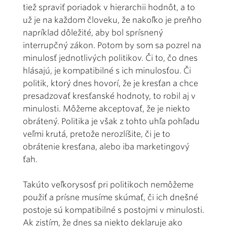
tiež spraviť poriadok v hierarchii hodnôt, a to
už je na každom človeku, že nakoľko je preňho
napríklad dôležité, aby bol sprísnený
interrupčný zákon. Potom by som sa pozrel na
minulosť jednotlivých politikov. Či to, čo dnes
hlásajú, je kompatibilné s ich minulosťou. Či
politik, ktorý dnes hovorí, že je kresťan a chce
presadzovať kresťanské hodnoty, to robil aj v
minulosti. Môžeme akceptovať, že je niekto
obrátený. Politika je však z tohto uhľa pohľadu
veľmi krutá, pretože nerozlíšite, či je to
obrátenie kresťana, alebo iba marketingový
ťah.
Takúto veľkorysosť pri politikoch nemôžeme
použiť a prísne musíme skúmať, či ich dnešné
postoje sú kompatibilné s postojmi v minulosti.
Ak zistím, že dnes sa niekto deklaruje ako