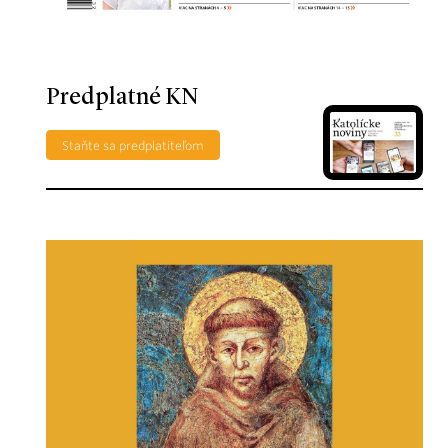
Predplatné KN
Staňte sa predplatiteľom