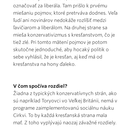
označovať za liberála. Tam prišlo k prvému
miešaniu pojmov, ktoré pretrváva dodnes. Veľa
ľudí ani novinárov nedokáže rozlíšiť medzi
ľavičiarom a liberálom. Na druhej strane sa
mieša konzervativizmus s kresťanstvom, čo je
tiež zlé. Pri tomto mätení pojmov je potom
skutočne jednoduché, aby hocaký politik o
sebe vyhlásil, že je kresťan, aj keď má od
kresťanstva na hony ďaleko.
V čom spočíva rozdiel?
Žiadna z typických konzervatívnych strán, ako
sú napríklad Toryovci vo Veľkej Británii, nemá v
programe zaimplementovanú sociálnu náuku
Cirkvi. To by každá kresťanská strana mala
mať. Z toho vyplývajú naozaj závažné rozdiely.