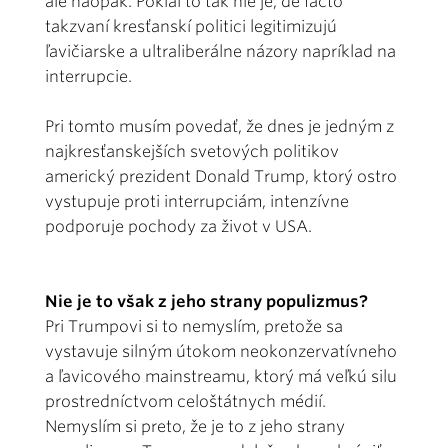
ale naopak. Pokiaľ to tak nie je, de facto
takzvaní kresťanskí politici legitimizujú
ľavičiarske a ultraliberálne názory napríklad na
interrupcie.
Pri tomto musím povedať, že dnes je jedným z
najkresťanskejších svetových politikov
americký prezident Donald Trump, ktorý ostro
vystupuje proti interrupciám, intenzívne
podporuje pochody za život v USA.
Nie je to však z jeho strany populizmus?
Pri Trumpovi si to nemyslím, pretože sa
vystavuje silným útokom neokonzervatívneho
a ľavicového mainstreamu, ktorý má veľkú silu
prostredníctvom celoštátnych médií.
Nemyslím si preto, že je to z jeho strany