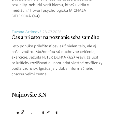
sexuality, nebudú veriť klamu, ktorý uvidia v
médiách,“ hovorí psychologička MICHALA
BIELEKOVÁ (44).
Zuzana Artimová
28.07.2026
Čas a priestor na poznanie seba samého
Leto ponúka príležitosť osviežiť nielen telo, ale aj
naše vnútro. Možnosťou sú duchovné cvičenia,
exercície. Jezuita PETER DUFKA (62) vraví, že učiť
sa kriticky rozlišovať a usporiadať vlastné myšlienky
podľa vzoru sv. Ignáca je v dobe informačného
chaosu veľmi cenné.
Najnovšie KN