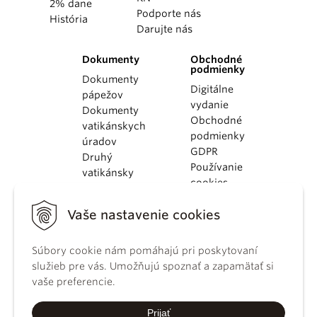
2% dane
Podporte nás
História
Darujte nás
Dokumenty
Obchodné
podmienky
Dokumenty
Digitálne
pápežov
vydanie
Dokumenty
Obchodné
vatikánskych
podmienky
úradov
GDPR
Druhý
Používanie
vatikánsky
cookies
koncil
Dokumenty
Vaše nastavenie cookies
KBS
Kódex
kánonického
Súbory cookie nám pomáhajú pri poskytovaní
práva
služieb pre vás. Umožňujú spoznať a zapamätať si
Katechizmus
vaše preferencie.
Katolíckej
cirkvi
Prijať