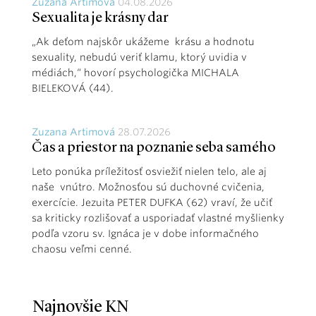
Zuzana Artimová
04.08.2026
Sexualita je krásny dar
„Ak deťom najskôr ukážeme krásu a hodnotu
sexuality, nebudú veriť klamu, ktorý uvidia v
médiách,“ hovorí psychologička MICHALA
BIELEKOVÁ (44).
Zuzana Artimová
28.07.2026
Čas a priestor na poznanie seba samého
Leto ponúka príležitosť osviežiť nielen telo, ale aj
naše vnútro. Možnosťou sú duchovné cvičenia,
exercície. Jezuita PETER DUFKA (62) vraví, že učiť
sa kriticky rozlišovať a usporiadať vlastné myšlienky
podľa vzoru sv. Ignáca je v dobe informačného
chaosu veľmi cenné.
Najnovšie KN