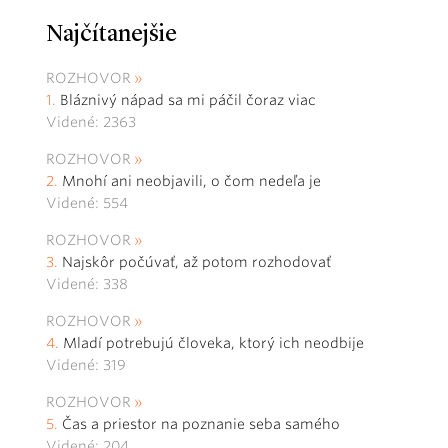
Najčítanejšie
ROZHOVOR
Bláznivý nápad sa mi páčil čoraz viac
Videné: 2363
ROZHOVOR
Mnohí ani neobjavili, o čom nedeľa je
Videné: 554
ROZHOVOR
Najskôr počúvať, až potom rozhodovať
Videné: 338
ROZHOVOR
Mladí potrebujú človeka, ktorý ich neodbije
Videné: 319
ROZHOVOR
Čas a priestor na poznanie seba samého
Videné: 204