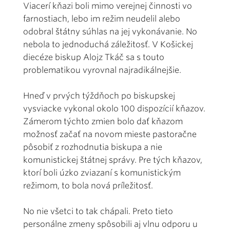
Viacerí kňazi boli mimo verejnej činnosti vo
farnostiach, lebo im režim neudelil alebo
odobral štátny súhlas na jej vykonávanie. No
nebola to jednoduchá záležitosť. V Košickej
diecéze biskup Alojz Tkáč sa s touto
problematikou vyrovnal najradikálnejšie.
Hneď v prvých týždňoch po biskupskej
vysviacke vykonal okolo 100 dispozícií kňazov.
Zámerom týchto zmien bolo dať kňazom
možnosť začať na novom mieste pastoračne
pôsobiť z rozhodnutia biskupa a nie
komunistickej štátnej správy. Pre tých kňazov,
ktorí boli úzko zviazaní s komunistickým
režimom, to bola nová príležitosť.
No nie všetci to tak chápali. Preto tieto
personálne zmeny spôsobili aj vlnu odporu u