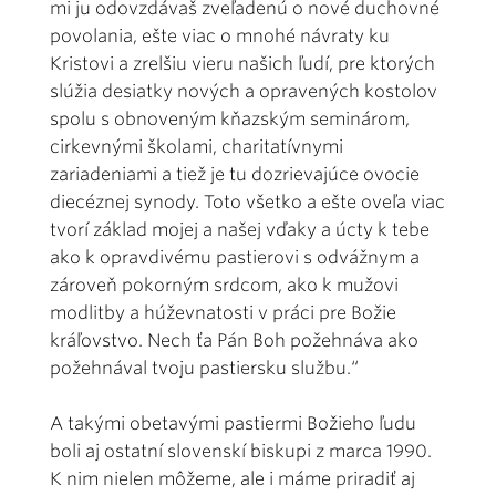
mi ju odovzdávaš zveľadenú o nové duchovné
povolania, ešte viac o mnohé návraty ku
Kristovi a zrelšiu vieru našich ľudí, pre ktorých
slúžia desiatky nových a opravených kostolov
spolu s obnoveným kňazským seminárom,
cirkevnými školami, charitatívnymi
zariadeniami a tiež je tu dozrievajúce ovocie
diecéznej synody. Toto všetko a ešte oveľa viac
tvorí základ mojej a našej vďaky a úcty k tebe
ako k opravdivému pastierovi s odvážnym a
zároveň pokorným srdcom, ako k mužovi
modlitby a húževnatosti v práci pre Božie
kráľovstvo. Nech ťa Pán Boh požehnáva ako
požehnával tvoju pastiersku službu.“
A takými obetavými pastiermi Božieho ľudu
boli aj ostatní slovenskí biskupi z marca 1990.
K nim nielen môžeme, ale i máme priradiť aj