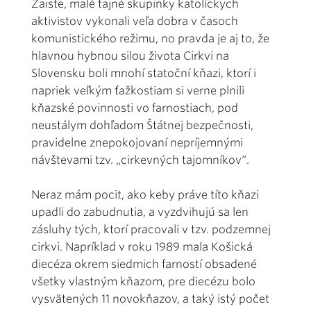
Zaiste, malé tajné skupinky katolíckych
aktivistov vykonali veľa dobra v časoch
komunistického režimu, no pravda je aj to, že
hlavnou hybnou silou života Cirkvi na
Slovensku boli mnohí statoční kňazi, ktorí i
napriek veľkým ťažkostiam si verne plnili
kňazské povinnosti vo farnostiach, pod
neustálym dohľadom Štátnej bezpečnosti,
pravidelne znepokojovaní nepríjemnými
návštevami tzv. „cirkevných tajomníkov“.
Neraz mám pocit, ako keby práve títo kňazi
upadli do zabudnutia, a vyzdvihujú sa len
zásluhy tých, ktorí pracovali v tzv. podzemnej
cirkvi. Napríklad v roku 1989 mala Košická
diecéza okrem siedmich farností obsadené
všetky vlastným kňazom, pre diecézu bolo
vysvätených 11 novokňazov, a taký istý počet