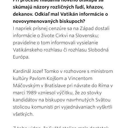
skúmajú názory rozličných ľudí, kňazov,
dekanov. Odkiaľ mal Vatikán informácie o
novovymenovaných biskupoch?
I napriek prísnej cenzúre sa na Západ dostali
informácie o živote Cirkvi na Slovensku;
pravidelne o tom informovali vysielanie
Vatikánskeho rozhlasu či rozhlasu Slobodná
Európa.
Kardinál Jozef Tomko v rozhovore s ministrom
kultúry Pavlom Kojšom a Vincentom
Máčovským v Bratislave pri návrate do Ríma v
marci 1989 vzniesol výčitku, že zo stovky
kandidátov na biskupov navrhnutých Svätou
stolicou komunisti pri vyjednávaniach vyškrtli
všetkých.