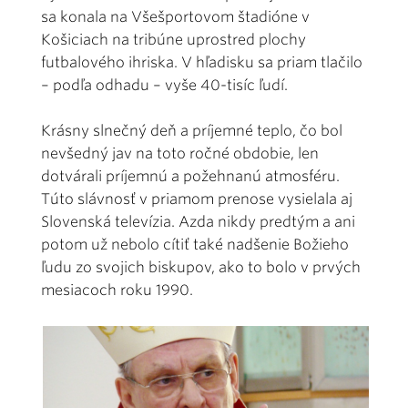
sa konala na Všešportovom štadióne v
Košiciach na tribúne uprostred plochy
futbalového ihriska. V hľadisku sa priam tlačilo
– podľa odhadu – vyše 40-tisíc ľudí.
Krásny slnečný deň a príjemné teplo, čo bol
nevšedný jav na toto ročné obdobie, len
dotvárali príjemnú a požehnanú atmosféru.
Túto slávnosť v priamom prenose vysielala aj
Slovenská televízia. Azda nikdy predtým a ani
potom už nebolo cítiť také nadšenie Božieho
ľudu zo svojich biskupov, ako to bolo v prvých
mesiacoch roku 1990.