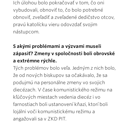
Ich úlohou bolo pokračovať v tom, čo oni
vybudovali, obnoviť to, čo bolo potrebné
obnoviť, zveľadiť a zveľadené dedičstvo otcov,
pravú katolícku vieru odovzdať svojim
nástupcom.
S akými problémami a výzvami museli
zápasiť? Zmeny v spoločnosti boli obrovské
a extrémne rýchle.
Tých problémov bolo veľa. Jedným z nich bolo,
že od nových biskupov sa očakávalo, že sa
podujmú na personálne zmeny vo svojich
diecézach. V čase komunistického režimu na
kľúčových miestach vedenia diecéz i vo
farnostiach boli ustanovení kňazi, ktorí boli
lojálni voči komunistickému režimu a
angažovali sa v ZKD PIT.