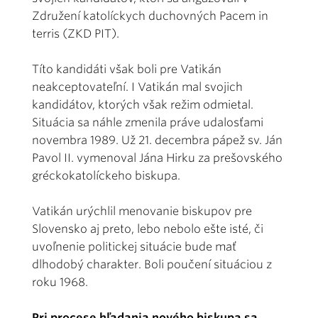
Združení katolíckych duchovných Pacem in
terris (ZKD PIT).
Títo kandidáti však boli pre Vatikán
neakceptovateľní. I Vatikán mal svojich
kandidátov, ktorých však režim odmietal.
Situácia sa náhle zmenila práve udalosťami
novembra 1989. Už 21. decembra pápež sv. Ján
Pavol II. vymenoval Jána Hirku za prešovského
gréckokatolíckeho biskupa.
Vatikán urýchlil menovanie biskupov pre
Slovensko aj preto, lebo nebolo ešte isté, či
uvoľnenie politickej situácie bude mať
dlhodobý charakter. Boli poučení situáciou z
roku 1968.
Pri procese hľadania nového biskupa sa