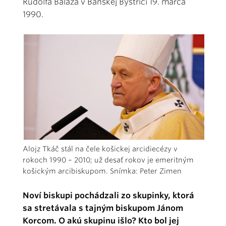
Rudolfa Baláža v Banskej Bystrici 19. marca
1990.
Alojz Tkáč stál na čele košickej arcidiecézy v
rokoch 1990 – 2010; už desať rokov je emeritným
košickým arcibiskupom. Snímka: Peter Zimen
Noví biskupi pochádzali zo skupinky, ktorá
sa stretávala s tajným biskupom Jánom
Korcom. O akú skupinu išlo? Kto bol jej