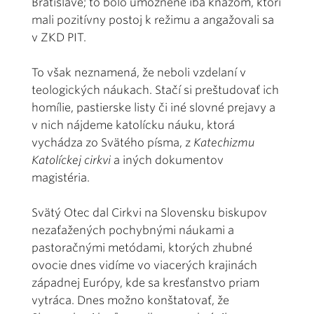
Bratislave; to bolo umožnené iba kňazom, ktorí
mali pozitívny postoj k režimu a angažovali sa
v ZKD PIT.
To však neznamená, že neboli vzdelaní v
teologických náukach. Stačí si preštudovať ich
homílie, pastierske listy či iné slovné prejavy a
v nich nájdeme katolícku náuku, ktorá
vychádza zo Svätého písma, z
Katechizmu
Katolíckej cirkvi
a iných dokumentov
magistéria.
Svätý Otec dal Cirkvi na Slovensku biskupov
nezaťažených pochybnými náukami a
pastoračnými metódami, ktorých zhubné
ovocie dnes vidíme vo viacerých krajinách
západnej Európy, kde sa kresťanstvo priam
vytráca. Dnes možno konštatovať, že