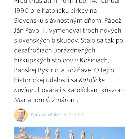
Pred tridsiatimi rokmi bol 14. február
1990 pre Katolícku cirkev na
Slovensku slávnostným dňom. Pápež
Ján Pavol II. vymenoval troch nových
slovenských biskupov. Stalo sa tak po
desaťročiach uprázdnených
biskupských stolcov v Košiciach,
Banskej Bystrici a Rožňave. O tejto
historickej udalosti sa
Katolícke
noviny
zhovárali s katolíckym kňazom
Mariánom Čižmárom.
Ľudovít Malík
25.02.2020