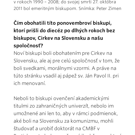
v rokoch 1990 – 2008; do svojej smrti 27. októbra
2011 bol emeritným biskupom. Snímka: Peter Zimen
Čím obohatili títo ponovembroví biskupi,
ktorí prišli do diecéz po dlhých rokoch bez
biskupov, Cirkev na Slovensku a našu
spoločnosť?
Noví biskupi boli obohatením pre Cirkev na
Slovensku, ale aj pre celú spoločnosť v tom, že
boli svedkami, morálnymi vzormi. A práve na
túto stránku vsadil aj pápež sv. Ján Pavol II. pri
ich menovaní.
Neboli to biskupi ovenčení akademickými
titulmi zo zahraničných univerzít, nebolo im
umožnené ani len to, aby v rámci podmienok,
aké boli na Slovensku za komunizmu, mohli
študovať a urobiť doktorát na CMBF v