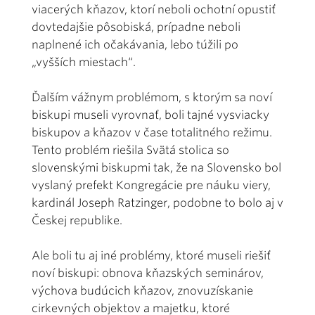
viacerých kňazov, ktorí neboli ochotní opustiť
dovtedajšie pôsobiská, prípadne neboli
naplnené ich očakávania, lebo túžili po
„vyšších miestach“.
Ďalším vážnym problémom, s ktorým sa noví
biskupi museli vyrovnať, boli tajné vysviacky
biskupov a kňazov v čase totalitného režimu.
Tento problém riešila Svätá stolica so
slovenskými biskupmi tak, že na Slovensko bol
vyslaný prefekt Kongregácie pre náuku viery,
kardinál Joseph Ratzinger, podobne to bolo aj v
Českej republike.
Ale boli tu aj iné problémy, ktoré museli riešiť
noví biskupi: obnova kňazských seminárov,
výchova budúcich kňazov, znovuzískanie
cirkevných objektov a majetku, ktoré