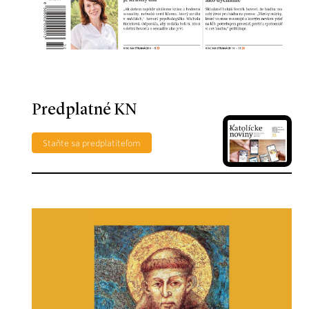
Predplatné KN
Staňte sa predplatiteľom