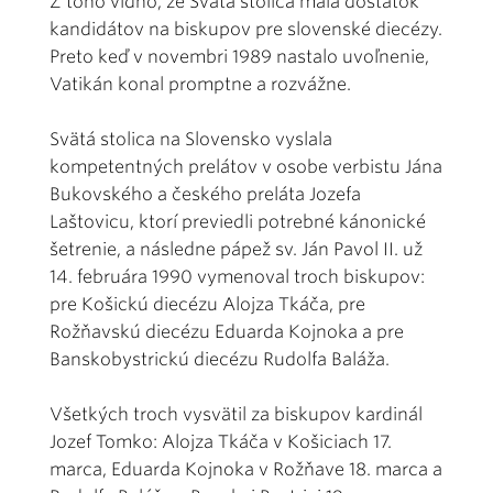
Z toho vidno, že Svätá stolica mala dostatok
kandidátov na biskupov pre slovenské diecézy.
Preto keď v novembri 1989 nastalo uvoľnenie,
Vatikán konal promptne a rozvážne.
Svätá stolica na Slovensko vyslala
kompetentných prelátov v osobe verbistu Jána
Bukovského a českého preláta Jozefa
Laštovicu, ktorí previedli potrebné kánonické
šetrenie, a následne pápež sv. Ján Pavol II. už
14. februára 1990 vymenoval troch biskupov:
pre Košickú diecézu Alojza Tkáča, pre
Rožňavskú diecézu Eduarda Kojnoka a pre
Banskobystrickú diecézu Rudolfa Baláža.
Všetkých troch vysvätil za biskupov kardinál
Jozef Tomko: Alojza Tkáča v Košiciach 17.
marca, Eduarda Kojnoka v Rožňave 18. marca a