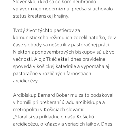
Slovensko, i keď sa celkom neubránilo
vplyvom neomodernizmu, predsa si uchovalo
status kresťanskej krajiny.
Tvrdý život týchto pastierov za
komunistického režimu ich zocelil natoľko, že v
čase slobody sa nešetrili v pastoračnej práci.
Niektorí z ponovembrových biskupov sú už vo
večnosti. Alojz Tkáč ešte i dnes pravidelne
spovedá v košickej katedrále a vypomáha aj
pastoračne v rozličných farnostiach
arcidiecézy.
Arcibiskup Bernard Bober mu za to poďakoval
v homílii pri preberaní úradu arcibiskupa a
metropolitu v Košiciach slovami:
„Staral si sa príkladne o našu Košickú
arcidiecézu, o kňazov a veriacich laikov. Dnes