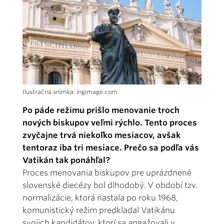
Ilustračná snímka: ingimage.com
Po páde režimu prišlo menovanie troch
nových biskupov veľmi rýchlo. Tento proces
zvyčajne trvá niekoľko mesiacov, avšak
tentoraz iba tri mesiace. Prečo sa podľa vás
Vatikán tak ponáhľal?
Proces menovania biskupov pre uprázdnené
slovenské diecézy bol dlhodobý. V období tzv.
normalizácie, ktorá nastala po roku 1968,
komunistický režim predkladal Vatikánu
svojich kandidátov, ktorí sa angažovali v