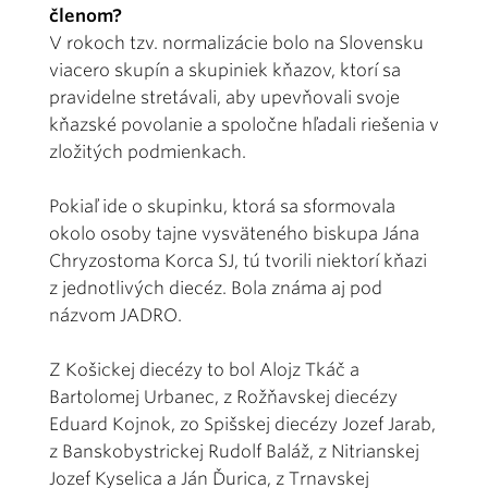
členom?
V rokoch tzv. normalizácie bolo na Slovensku
viacero skupín a skupiniek kňazov, ktorí sa
pravidelne stretávali, aby upevňovali svoje
kňazské povolanie a spoločne hľadali riešenia v
zložitých podmienkach.
Pokiaľ ide o skupinku, ktorá sa sformovala
okolo osoby tajne vysväteného biskupa Jána
Chryzostoma Korca SJ, tú tvorili niektorí kňazi
z jednotlivých diecéz. Bola známa aj pod
názvom JADRO.
Z Košickej diecézy to bol Alojz Tkáč a
Bartolomej Urbanec, z Rožňavskej diecézy
Eduard Kojnok, zo Spišskej diecézy Jozef Jarab,
z Banskobystrickej Rudolf Baláž, z Nitrianskej
Jozef Kyselica a Ján Ďurica, z Trnavskej