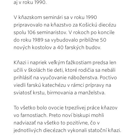
aj v roku 1990.
V kňazskom seminári sa v roku 1990
pripravovalo na kňazstvo za Košickú diecézu
spolu 106 seminaristov. V rokoch po koncile
do roku 1989 sa vybudovalo približne 50
nových kostolov a 40 farských budov.
Kňazi i napriek veľkým ťažkostiam predsa len
učili v školách tie deti, ktoré rodičia sa nebáli
prihlásiť na vyučovanie náboženstva. Poctivo
viedli farskú katechézu v rámci prípravy na
sviatosť krstu, birmovania a manželstva.
To všetko bolo ovocie trpezlivej práce kňazov
vo farnostiach. Preto noví biskupi mohli
nadviazať na všetko to pozitívne, čo v
jednotlivých diecézach vykonali statoční kňazi.