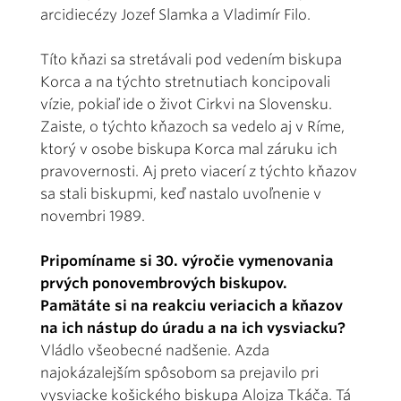
arcidiecézy Jozef Slamka a Vladimír Filo.
Títo kňazi sa stretávali pod vedením biskupa
Korca a na týchto stretnutiach koncipovali
vízie, pokiaľ ide o život Cirkvi na Slovensku.
Zaiste, o týchto kňazoch sa vedelo aj v Ríme,
ktorý v osobe biskupa Korca mal záruku ich
pravovernosti. Aj preto viacerí z týchto kňazov
sa stali biskupmi, keď nastalo uvoľnenie v
novembri 1989.
Pripomíname si 30. výročie vymenovania
prvých ponovembrových biskupov.
Pamätáte si na reakciu veriacich a kňazov
na ich nástup do úradu a na ich vysviacku?
Vládlo všeobecné nadšenie. Azda
najokázalejším spôsobom sa prejavilo pri
vysviacke košického biskupa Alojza Tkáča. Tá