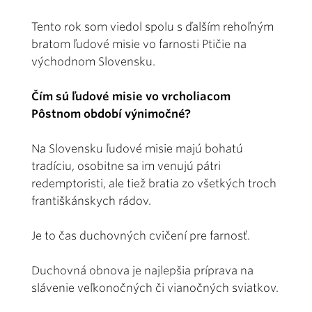
Tento rok som viedol spolu s ďalším rehoľným
bratom ľudové misie vo farnosti Ptičie na
východnom Slovensku.
Čím sú ľudové misie vo vrcholiacom
Pôstnom období výnimočné?
Na Slovensku ľudové misie majú bohatú
tradíciu, osobitne sa im venujú pátri
redemptoristi, ale tiež bratia zo všetkých troch
františkánskych rádov.
Je to čas duchovných cvičení pre farnosť.
Duchovná obnova je najlepšia príprava na
slávenie veľkonočných či vianočných sviatkov.