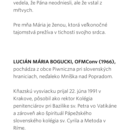
vedela, že Pána neodniesli, ale že vstal z
mŕtvych.
Pre mňa Mária je ženou, ktorá veľkonočné
tajomstvá prežíva v tichosti svojho srdca.
LUCIÁN MÁRIA BOGUCKI, OFMConv (1966),
pochádza z obce Piwniczna pri slovenských
hraniciach, neďaleko Mníška nad Popradom.
Kňazskú vysviacku prijal 22. júna 1991 v
Krakove, pôsobil ako rektor Kolégia
penitenciárov pri Bazilike sv. Petra vo Vatikáne
a zároveň ako špirituál Pápežského
slovenského kolégia sv. Cyrila a Metoda v
Ríme.