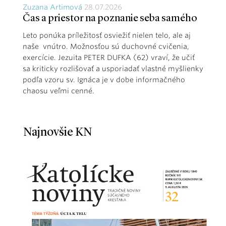
Zuzana Artimová
28.07.2026
Čas a priestor na poznanie seba samého
Leto ponúka príležitosť osviežiť nielen telo, ale aj
naše vnútro. Možnosťou sú duchovné cvičenia,
exercície. Jezuita PETER DUFKA (62) vraví, že učiť
sa kriticky rozlišovať a usporiadať vlastné myšlienky
podľa vzoru sv. Ignáca je v dobe informačného
chaosu veľmi cenné.
Najnovšie KN