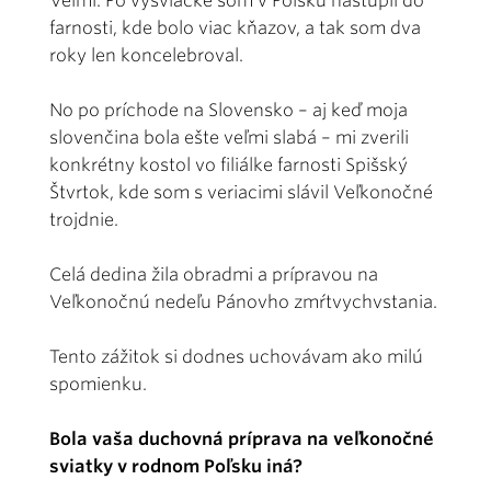
Veľmi. Po vysviacke som v Poľsku nastúpil do
farnosti, kde bolo viac kňazov, a tak som dva
roky len koncelebroval.
No po príchode na Slovensko – aj keď moja
slovenčina bola ešte veľmi slabá – mi zverili
konkrétny kostol vo filiálke farnosti Spišský
Štvrtok, kde som s veriacimi slávil Veľkonočné
trojdnie.
Celá dedina žila obradmi a prípravou na
Veľkonočnú nedeľu Pánovho zmŕtvychvstania.
Tento zážitok si dodnes uchovávam ako milú
spomienku.
Bola vaša duchovná príprava na veľkonočné
sviatky v rodnom Poľsku iná?