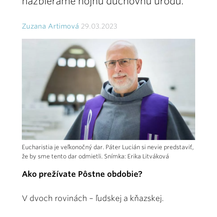
nazbierame hojnú duchovnú úrodu.
Zuzana Artimová
29.03.2023
Eucharistia je veľkonočný dar. Páter Lucián si nevie predstaviť,
že by sme tento dar odmietli. Snímka: Erika Litváková
Ako prežívate Pôstne obdobie?
V dvoch rovinách – ľudskej a kňazskej.