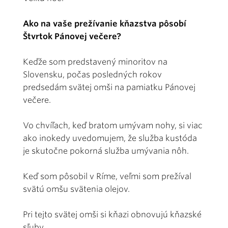
Ako na vaše prežívanie kňazstva pôsobí
Štvrtok Pánovej večere?
Keďže som predstavený minoritov na
Slovensku, počas posledných rokov
predsedám svätej omši na pamiatku Pánovej
večere.
Vo chvíľach, keď bratom umývam nohy, si viac
ako inokedy uvedomujem, že služba kustóda
je skutočne pokorná služba umývania nôh.
Keď som pôsobil v Ríme, veľmi som prežíval
svätú omšu svätenia olejov.
Pri tejto svätej omši si kňazi obnovujú kňazské
sľuby.