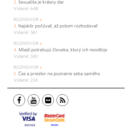
Sexualita je krásny dar
Videné: 648
ROZHOVOR
Najskôr počúvať, až potom rozhodovať
Videné: 361
ROZHOVOR
Mladí potrebujú človeka, ktorý ich neodbije
Videné: 343
ROZHOVOR
Čas a priestor na poznanie seba samého
Videné: 224