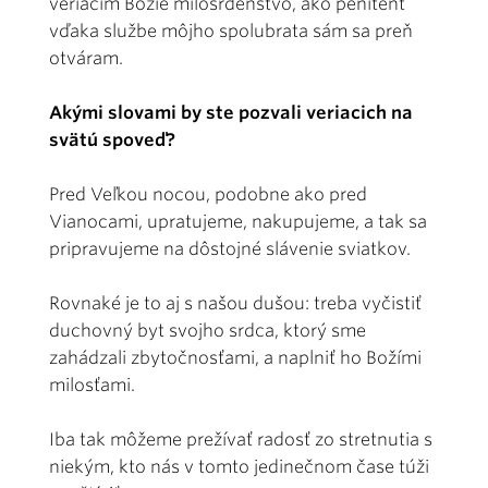
veriacim Božie milosrdenstvo, ako penitent
vďaka službe môjho spolubrata sám sa preň
otváram.
Akými slovami by ste pozvali veriacich na
svätú spoveď?
Pred Veľkou nocou, podobne ako pred
Vianocami, upratujeme, nakupujeme, a tak sa
pripravujeme na dôstojné slávenie sviatkov.
Rovnaké je to aj s našou dušou: treba vyčistiť
duchovný byt svojho srdca, ktorý sme
zahádzali zbytočnosťami, a naplniť ho Božími
milosťami.
Iba tak môžeme prežívať radosť zo stretnutia s
niekým, kto nás v tomto jedinečnom čase túži