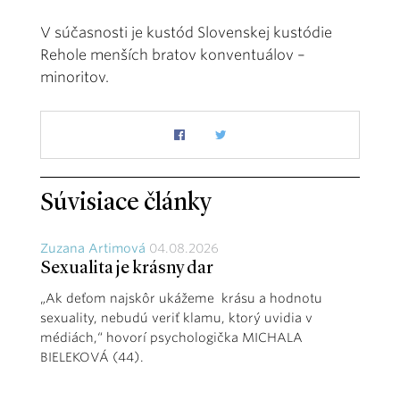
V súčasnosti je kustód Slovenskej kustódie
Rehole menších bratov konventuálov –
minoritov.
Súvisiace články
Zuzana Artimová
04.08.2026
Sexualita je krásny dar
„Ak deťom najskôr ukážeme krásu a hodnotu
sexuality, nebudú veriť klamu, ktorý uvidia v
médiách,“ hovorí psychologička MICHALA
BIELEKOVÁ (44).