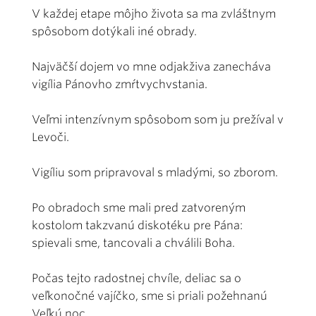
V každej etape môjho života sa ma zvláštnym
spôsobom dotýkali iné obrady.
Najväčší dojem vo mne odjakživa zanecháva
vigília Pánovho zmŕtvychvstania.
Veľmi intenzívnym spôsobom som ju prežíval v
Levoči.
Vigíliu som pripravoval s mladými, so zborom.
Po obradoch sme mali pred zatvoreným
kostolom takzvanú diskotéku pre Pána:
spievali sme, tancovali a chválili Boha.
Počas tejto radostnej chvíle, deliac sa o
veľkonočné vajíčko, sme si priali požehnanú
Veľkú noc.