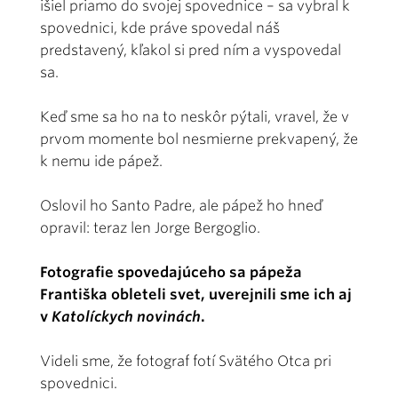
išiel priamo do svojej spovednice – sa vybral k
spovednici, kde práve spovedal náš
predstavený, kľakol si pred ním a vyspovedal
sa.
Keď sme sa ho na to neskôr pýtali, vravel, že v
prvom momente bol nesmierne prekvapený, že
k nemu ide pápež.
Oslovil ho Santo Padre, ale pápež ho hneď
opravil: teraz len Jorge Bergoglio.
Fotografie spovedajúceho sa pápeža
Františka obleteli svet, uverejnili sme ich aj
v
Katolíckych novinách
.
Videli sme, že fotograf fotí Svätého Otca pri
spovednici.