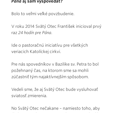
Pána
aj sám vyspovedať?
Bolo to veľmi veľké povzbudenie.
V roku 2014 Svätý Otec František inicioval prvý
raz
24 hodín pre Pána
.
Ide o pastoračnú iniciatívu pre všetkých
veriacich Katolíckej cirkvi.
Pre nás spovedníkov v Bazilike sv. Petra to bol
požehnaný čas, na ktorom sme sa mohli
zúčastniť tým najaktívnejším spôsobom.
Vedeli sme, že aj Svätý Otec bude vysluhovať
sviatosť zmierenia.
No Svätý Otec nečakane – namiesto toho, aby