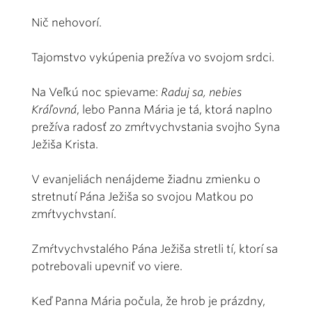
Nič nehovorí.
Tajomstvo vykúpenia prežíva vo svojom srdci.
Na Veľkú noc spievame:
Raduj sa, nebies
Kráľovná
, lebo Panna Mária je tá, ktorá naplno
prežíva radosť zo zmŕtvychvstania svojho Syna
Ježiša Krista.
V evanjeliách nenájdeme žiadnu zmienku o
stretnutí Pána Ježiša so svojou Matkou po
zmŕtvychvstaní.
Zmŕtvychvstalého Pána Ježiša stretli tí, ktorí sa
potrebovali upevniť vo viere.
Keď Panna Mária počula, že hrob je prázdny,