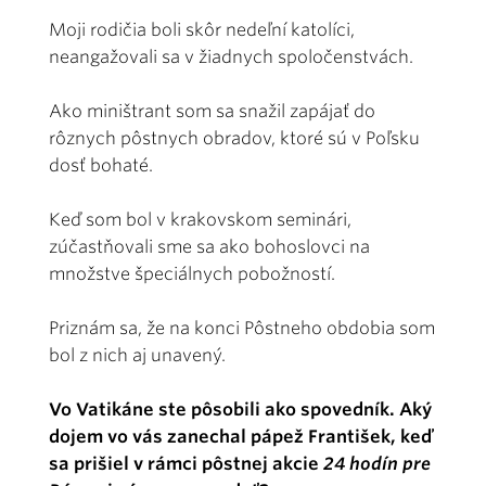
Moji rodičia boli skôr nedeľní katolíci,
neangažovali sa v žiadnych spoločenstvách.
Ako miništrant som sa snažil zapájať do
rôznych pôstnych obradov, ktoré sú v Poľsku
dosť bohaté.
Keď som bol v krakovskom seminári,
zúčastňovali sme sa ako bohoslovci na
množstve špeciálnych pobožností.
Priznám sa, že na konci Pôstneho obdobia som
bol z nich aj unavený.
Vo Vatikáne ste pôsobili ako spovedník. Aký
dojem vo vás zanechal pápež František, keď
sa prišiel v rámci pôstnej akcie
24 hodín pre