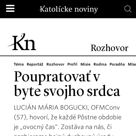
Rozhovor
Téma
Reportáž
Rozhovor
Profil
Misie
Rodina
Poradňa
Mla
Poupratovať v
byte svojho srdca
LUCIÁN MÁRIA BOGUCKI, OFMConv
(57), hovorí, že každé Pôstne obdobie
je „ovocný čas“. Zostáva na nás, či