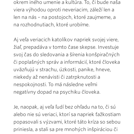
okrem iného umenie a kultúra. To, či bude naša
viera výhodou oproti neveriacim, záleží len a
len na nás – na postojoch, ktoré zaujmeme, a
na rozhodnutiach, ktoré urobíme.
Aj veľa veriacich katolíkov napriek svojej viere,
žiaľ, prepadáva v tomto čase skepse. Investuje
svoj čas do sledovania a šírenia konšpiračných
či poplašných správ a informácií, ktoré človeka
uväzňujú v strachu, úzkosti, panike, hneve,
niekedy až nenávisti či zatrpknutosti a
nespokojnosti. To má následne veľmi
negatívny dopad na psychiku človeka.
Je, naopak, aj veľa ľudí bez ohľadu na to, či sú
alebo nie sú veriaci, ktorí sa napriek ťažkostiam
popasovali s výzvami, ktoré táto krí­za so sebou
priniesla, a stali sa pre mnohých inšpiráciou či