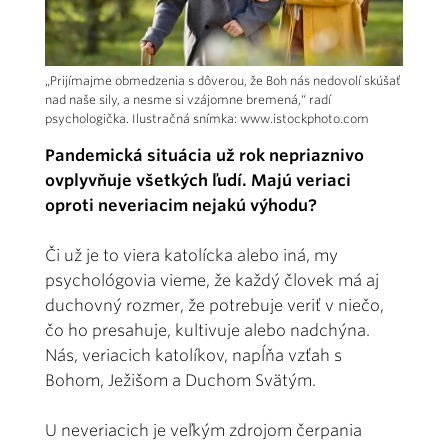
„Prijímajme obmedzenia s dôverou, že Boh nás nedovolí skúšať
nad naše sily, a nesme si vzájomne bremená,“ radí
psychologička. Ilustračná snímka: www.istockphoto.com
Pandemická situácia už rok nepriaznivo
ovplyvňuje všetkých ľudí. Majú veriaci
oproti neveriacim nejakú výhodu?
Či už je to viera katolícka alebo iná, my
psychológovia vieme, že každý človek má aj
duchovný rozmer, že potrebuje veriť v niečo,
čo ho presahuje, kultivuje alebo nadchýna.
Nás, veriacich katolíkov, napĺňa vzťah s
Bohom, Ježišom a Duchom Svätým.
U neveriacich je veľkým zdrojom čerpania