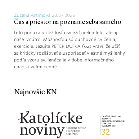
Zuzana Artimová
28.07.2026
Čas a priestor na poznanie seba samého
Leto ponúka príležitosť osviežiť nielen telo, ale aj
naše vnútro. Možnosťou sú duchovné cvičenia,
exercície. Jezuita PETER DUFKA (62) vraví, že učiť
sa kriticky rozlišovať a usporiadať vlastné myšlienky
podľa vzoru sv. Ignáca je v dobe informačného
chaosu veľmi cenné.
Najnovšie KN