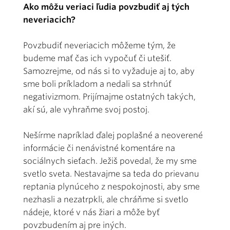
Ako môžu veriaci ľudia povzbudiť aj tých
neveriacich?
Povzbudiť neveriacich môžeme tým, že
budeme mať čas ich vypočuť či utešiť.
Samozrejme, od nás si to vy­žaduje aj to, aby
sme boli príkladom a nedali sa strhnúť
negativizmom. Prijímajme ostatných takých,
akí sú, ale vyhraňme svoj postoj.
Nešírme napríklad ďalej poplašné a neoverené
informácie či nenávistné komentáre na
sociálnych sieťach. Ježiš povedal, že my sme
svetlo sveta. Nestavajme sa teda do prievanu
reptania plynúceho z nespokojnosti, aby sme
nezhasli a nezatrpkli, ale chráňme si svetlo
nádeje, ktoré v nás žiari a môže byť
povzbudením aj pre iných.