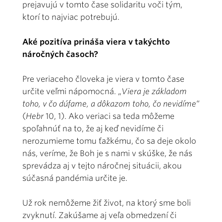
prejavujú v tomto čase solidaritu voči tým,
ktorí to najviac potrebujú.
Aké pozitíva prináša viera v takýchto
náročných časoch?
Pre veriaceho človeka je viera v tomto čase
určite veľmi nápomocná.
„
Viera je základom
toho, v čo dúfame, a dôkazom toho, čo nevidíme
“
(
Hebr
10, 1). Ako veriaci sa teda môžeme
spoľahnúť na to, že aj keď nevidíme či
nerozumieme tomu ťažkému, čo sa deje okolo
nás, veríme, že Boh je s nami v skúške, že nás
sprevádza aj v tejto náročnej situácii, akou
súčasná pandémia určite je.
Už rok nemôžeme žiť život, na ktorý sme boli
zvyknutí. Zakúšame aj veľa obmedzení či