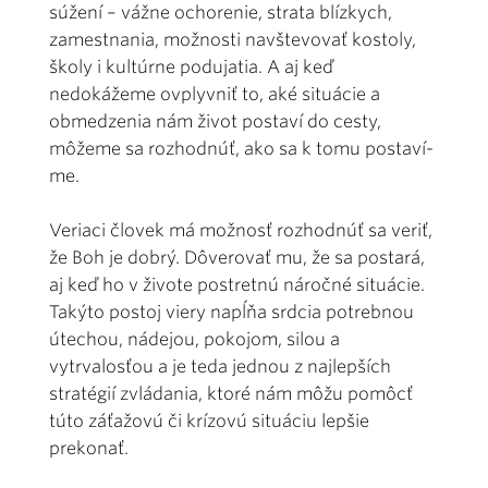
súžení – vážne ochorenie, strata blízkych,
zamestnania, možnosti navštevovať kostoly,
školy i kultúrne podujatia. A aj keď
nedokážeme ovplyvniť to, aké situácie a
obmedzenia nám život postaví do cesty,
môžeme sa rozhodnúť, ako sa k tomu postaví­
me.
Veriaci človek má možnosť rozhodnúť sa veriť,
že Boh je dobrý. Dô­verovať mu, že sa postará,
aj keď ho v živote postretnú náročné situácie.
Takýto postoj viery napĺňa srdcia potrebnou
útechou, nádejou, pokojom, silou a
vytrvalosťou a je teda jednou z najlepších
stratégií zvládania, ktoré nám môžu pomôcť
túto záťažovú či krízovú situáciu lepšie
prekonať.