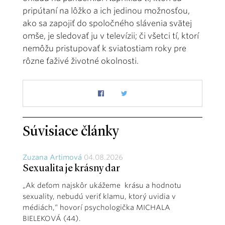
pripútaní na lôžko a ich jedinou možnosťou,
ako sa zapojiť do spoločného slávenia svätej
omše, je sledovať ju v televízii; či všetci tí, ktorí
nemôžu pristupovať k sviatostiam roky pre
rôzne ťaživé životné okolnosti
.
Súvisiace články
Zuzana Artimová
04.08.2026
Sexualita je krásny dar
„Ak deťom najskôr ukážeme krásu a hodnotu
sexuality, nebudú veriť klamu, ktorý uvidia v
médiách,“ hovorí psychologička MICHALA
BIELEKOVÁ (44).