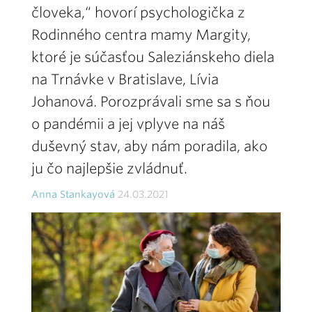
človeka,“ hovorí psychologička z
Rodinného centra mamy Margity,
ktoré je súčasťou Saleziánskeho diela
na Trnávke v Bratislave, Lívia
Johanová. Porozprávali sme sa s ňou
o pandémii a jej vplyve na náš
duševný stav, aby nám poradila, ako
ju čo najlepšie zvládnuť.
Anna Stankayová
24.03.2021