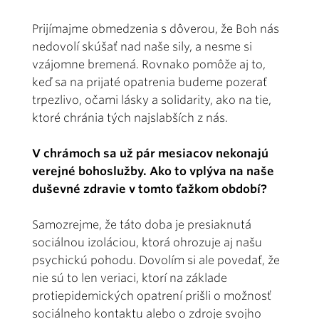
Prijímajme obmedzenia s dôverou, že Boh nás
nedovolí skúšať nad naše sily, a nesme si
vzájomne bremená. Rovnako pomôže aj to,
keď sa na prijaté opatrenia budeme pozerať
trpezlivo, očami lásky a solidarity, ako na tie,
ktoré chránia tých najslabších z nás.
V chrámoch sa už pár mesiacov nekonajú
verejné bohoslužby. Ako to vplýva na naše
duševné zdravie v tomto ťažkom období?
Samozrejme, že táto doba je presiaknutá
sociálnou izoláciou, ktorá ohrozuje aj našu
psychickú pohodu. Dovolím si ale povedať, že
nie sú to len veriaci, ktorí na základe
protiepidemických opatrení prišli o možnosť
sociálneho kontaktu alebo o zdroje svojho