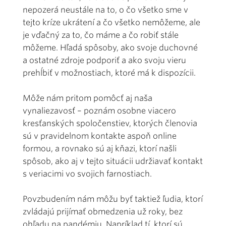
nepozerá neustále na to, o čo všetko sme v
tejto krí­ze ukrátení a čo všetko nemôžeme, ale
je vďačný za to, čo máme a čo robiť stále
môžeme. Hľadá spôsoby, ako svoje duchovné
a ostatné zdroje podporiť a ako svoju vieru
prehĺbiť v možnostiach, ktoré má k dispozícii.
Môže nám pritom pomôcť aj na­ša
vynaliezavosť – poznám osobne viacero
kresťanských spoločenstiev, ktorých členovia
sú v pravidelnom kontakte aspoň online
formou, a rovnako sú aj kňazi, ktorí našli
spôsob, ako aj v tejto situácii udr­žiavať kontakt
s veriacimi vo svojich farnostiach.
Povzbudením nám môžu byť taktiež ľudia, ktorí
zvládajú prijímať obmedzenia už roky, bez
ohľadu na pandémiu. Napríklad tí, ktorí sú