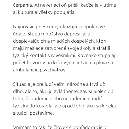
čerpania. Aj neveriaci oň prišli, keďže je v útlme
aj kultúra a všetky podujatia.
Najnovšie prieskumy ukazujú znepokojivé
údaje. Stúpa množstvo depresií aj u
dospievajúcich a mladých dospelých, ktorí
majú mesiace zatvorené svoje školy a stratili
fyzický kontakt s rovesníkmi. Rovnako stúpa aj
počet hovorov na krízových linkách a plnia sa
ambulancie psychiatrov.
Situácia je pre ľudí veľmi náročná a trvá už
dlho, ale to, ako ju zvládneme, závisí nielen od
toho, či budeme alebo nebudeme chodiť
fyzicky do kostola, ale aj od toho, ako sa k celej
situácii postavíme.
Vnímam to tak, že človek s pohľadom viery