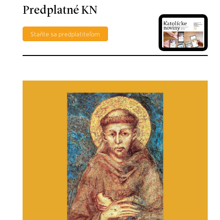
Predplatné KN
Staňte sa predplatiteľom