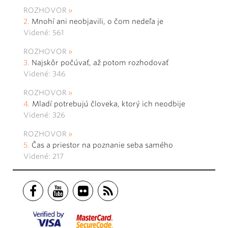
ROZHOVOR
Mnohí ani neobjavili, o čom nedeľa je
Videné: 561
ROZHOVOR
Najskôr počúvať, až potom rozhodovať
Videné: 346
ROZHOVOR
Mladí potrebujú človeka, ktorý ich neodbije
Videné: 326
ROZHOVOR
Čas a priestor na poznanie seba samého
Videné: 217