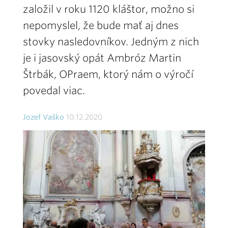
založil v roku 1120 kláštor, možno si
nepomyslel, že bude mať aj dnes
stovky nasledovníkov. Jedným z nich
je i jasovský opát Ambróz Martin
Štrbák, OPraem, ktorý nám o výročí
povedal viac.
Jozef Vaško
10.12.2020