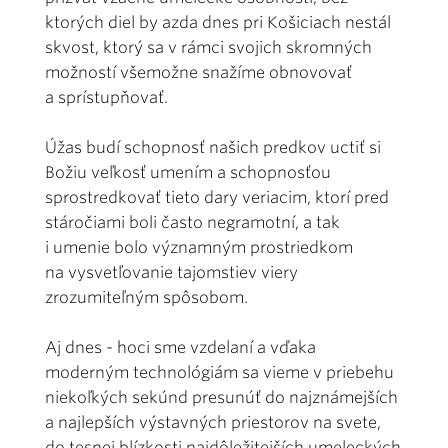
ktorých diel by azda dnes pri Košiciach nestál
skvost, ktorý sa v rámci svojich skromných
možností všemožne snažíme obnovovať
a sprístupňovať.
Úžas budí schopnosť našich predkov uctiť si
Božiu veľkosť umením a schopnosťou
sprostredkovať tieto dary veriacim, ktorí pred
stáročiami boli často negramotní, a tak
i umenie bolo významným prostriedkom
na vysvetľovanie tajomstiev viery
zrozumiteľným spôsobom.
Aj dnes - hoci sme vzdelaní a vďaka
moderným technológiám sa vieme v priebehu
niekoľkých sekúnd presunúť do najznámejších
a najlepších výstavných priestorov na svete,
do tesnej blízkosti najdôležitejších umeleckých