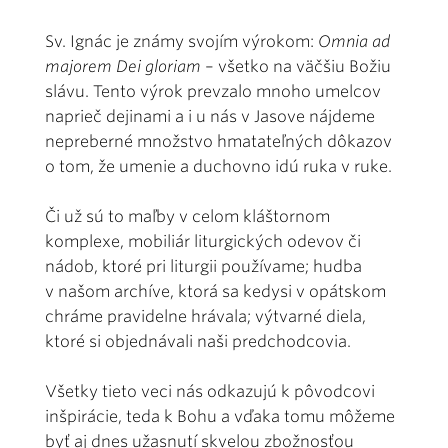
Sv. Ignác je známy svojím výrokom:
Omnia ad
majorem Dei gloriam
– všetko na väčšiu Božiu
slávu. Tento výrok prevzalo mnoho umelcov
naprieč dejinami a i u nás v Jasove nájdeme
nepreberné množstvo hmatateľných dôkazov
o tom, že umenie a duchovno idú ruka v ruke.
Či už sú to maľby v celom kláštornom
komplexe, mobiliár liturgických odevov či
nádob, ktoré pri liturgii používame; hudba
v našom archíve, ktorá sa kedysi v opátskom
chráme pravidelne hrávala; výtvarné diela,
ktoré si objednávali naši predchodcovia.
Všetky tieto veci nás odkazujú k pôvodcovi
inšpirácie, teda k Bohu a vďaka tomu môžeme
byť aj dnes užasnutí skvelou zbožnosťou