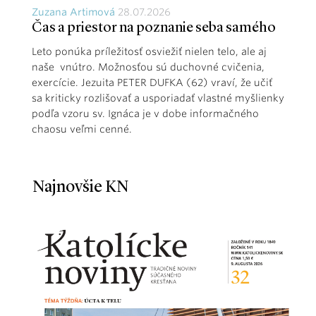
Zuzana Artimová
28.07.2026
Čas a priestor na poznanie seba samého
Leto ponúka príležitosť osviežiť nielen telo, ale aj
naše vnútro. Možnosťou sú duchovné cvičenia,
exercície. Jezuita PETER DUFKA (62) vraví, že učiť
sa kriticky rozlišovať a usporiadať vlastné myšlienky
podľa vzoru sv. Ignáca je v dobe informačného
chaosu veľmi cenné.
Najnovšie KN