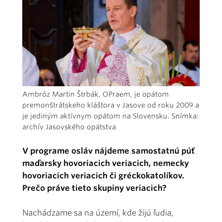
Ambróz Martin Štrbák, OPraem, je opátom
premonštrátskeho kláštora v Jasove od roku 2009 a
je jediným aktívnym opátom na Slovensku. Snímka:
archív Jasovského opátstva
V programe osláv nájdeme samostatnú púť
maďarsky hovoriacich veriacich, nemecky
hovoriacich veriacich či gréckokatolíkov.
Prečo práve tieto skupiny veriacich?
Nachádzame sa na území, kde žijú ľudia,