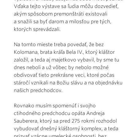
Vďaka tejto výstave sa ľudia môžu dozvedieť,
akým spôsobom premonštráti existovali
a snažili sa byť darom a milosťou pre tých,
ktorých sprevádzali.
Na tomto mieste treba povedať, že bez
Kolomana, brata kráľa Bela IV., ktorý kláštor
založil, a teda aj majetkovo vybavil, by sme tu
dnes neboli a už vôbec by nebolo možné
obdivovať tieto prekrásne veci, ktoré počas
stáročí vznikali na Božiu slávu a na objednávku
našich predchodcov.
Rovnako musím spomenúť i svojho
ctihodného predchodcu opáta Andreja
Sauberera, ktorý sa pred 275 rokmi rozhodol
vybudovať dnešný kláštorný komplex, a teda
prizvať vzácne umelecké osobnosti, bez