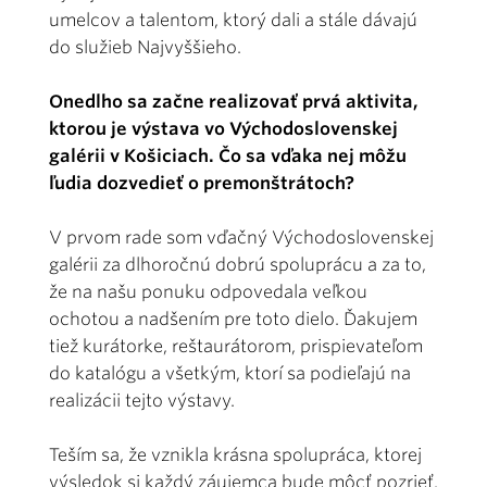
umelcov a talentom, ktorý dali a stále dávajú
do služieb Najvyššieho.
Onedlho sa začne realizovať prvá aktivita,
ktorou je výstava vo Východoslovenskej
galérii v Košiciach. Čo sa vďaka nej môžu
ľudia dozvedieť o premonštrátoch?
V prvom rade som vďačný Východoslovenskej
galérii za dlhoročnú dobrú spoluprácu a za to,
že na našu ponuku odpovedala veľkou
ochotou a nadšením pre toto dielo. Ďakujem
tiež kurátorke, reštaurátorom, prispievateľom
do katalógu a všetkým, ktorí sa podieľajú na
realizácii tejto výstavy.
Teším sa, že vznikla krásna spolupráca, ktorej
výsledok si každý záujemca bude môcť pozrieť.