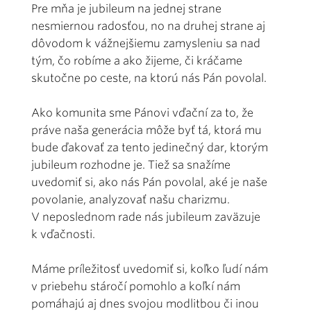
Pre mňa je jubileum na jednej strane
nesmiernou radosťou, no na druhej strane aj
dôvodom k vážnejšiemu zamysleniu sa nad
tým, čo robíme a ako žijeme, či kráčame
skutočne po ceste, na ktorú nás Pán povolal.
Ako komunita sme Pánovi vďační za to, že
práve naša generácia môže byť tá, ktorá mu
bude ďakovať za tento jedinečný dar, ktorým
jubileum rozhodne je. Tiež sa snažíme
uvedomiť si, ako nás Pán povolal, aké je naše
povolanie, analyzovať našu charizmu.
V neposlednom rade nás jubileum zaväzuje
k vďačnosti.
Máme príležitosť uvedomiť si, koľko ľudí nám
v priebehu stáročí pomohlo a koľkí nám
pomáhajú aj dnes svojou modlitbou či inou