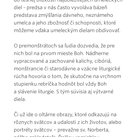
diel - predsa v nás často vyvoláva bázeň
predstava zmýšľania dávneho, neznámeho
umelca a jeho zbožnosť či schopnosti, ktoré
môžeme vďaka umeleckým dielam obdivovať.
O premonštrátoch sa ľudia dozvedia, že pre
nich bol na prvom mieste Boh. Nádherne
vypracované a zachované kalichy, cibóriá,
monštrancie či starodávne a vzácne liturgické
rúcha hovoria o tom, že skutočne na vrchnom
stupienku rebríčka hodnôt bol vždy Boh
a slávenie liturgie. S tým súvisia aj výtvarné
diela.
Či už ide o oltárne obrazy, ktoré odkazujú na
rôznych svätcov a udalosti z ich životov, alebo
portréty svätcov – prevažne sv. Norberta,