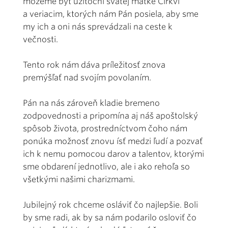
môžeme byť užitoční svätej matke Cirkvi
a veriacim, ktorých nám Pán posiela, aby sme
my ich a oni nás sprevádzali na ceste k
večnosti.
Tento rok nám dáva príležitosť znova
premýšľať nad svojím povolaním.
Pán na nás zároveň kladie bremeno
zodpovednosti a pripomína aj náš apoštolský
spôsob života, prostredníctvom čoho nám
ponúka možnosť znovu ísť medzi ľudí a pozvať
ich k nemu pomocou darov a talentov, ktorými
sme obdarení jednotlivo, ale i ako rehoľa so
všetkými našimi charizmami.
Jubilejný rok chceme osláviť čo najlepšie. Boli
by sme radi, ak by sa nám podarilo osloviť čo