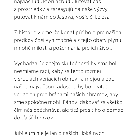
najviac ľudí, ktorí nebudú ľutovať čas
a prostriedky a zareagujú na naše výzvy
putovať k nám do Jasova, Košíc či Lelesa.
Z histórie vieme, že konať púť bolo pre našich
predkov čosi výnimočné a z tejto obety plynuli
mnohé milosti a požehnania pre ich život.
Vychádzajúc z tejto skutočnosti by sme boli
nesmierne radi, keby sa tento rozmer
v srdciach veriacich obnovil a mojou alebo
našou najväčšou radosťou by bolo vítať
veriacich pred bránami našich chrámov, aby
sme spoločne mohli Pánovi ďakovať za všetko,
čím nás požehnáva, ale tiež prosiť ho o pomoc
do ďalších rokov.
Jubileum nie je len o našich „lokálnych“