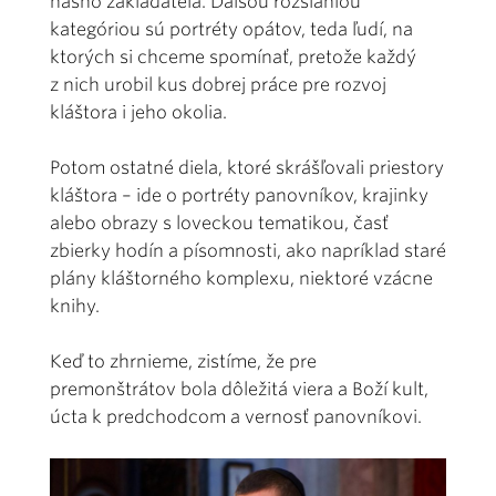
nášho zakladateľa. Ďalšou rozsiahlou
kategóriou sú portréty opátov, teda ľudí, na
ktorých si chceme spomínať, pretože každý
z nich urobil kus dobrej práce pre rozvoj
kláštora i jeho okolia.
Potom ostatné diela, ktoré skrášľovali priestory
kláštora – ide o portréty panovníkov, krajinky
alebo obrazy s loveckou tematikou, časť
zbierky hodín a písomnosti, ako napríklad staré
plány kláštorného komplexu, niektoré vzácne
knihy.
Keď to zhrnieme, zistíme, že pre
premonštrátov bola dôležitá viera a Boží kult,
úcta k predchodcom a vernosť panovníkovi.