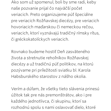
Ako som už spomenul, boli by sme radi, keby
naše pozvanie prijal čo najväčší počet
veriacich. Preto organizujeme púť špeciálne
pre veriacich Rožňavskej diecézy, pre veriacich
hovoriacich maďarskou či nemeckou rečou,
veriacich, ktorí vyznávajú tradičný rímsky rítus,
či gréckokatolíckych veriacich.
Rovnako budeme hostiť Deň zasväteného
života a stretnutie rehoľníkov Rožňavskej
diecézy a už tradičnú púť politikov, na ktorú
pozývame pri príležitosti sviatku bl. Karola
Habsburského starostov z nášho okolia.
Verím a dúfam, že všetky tieto slávenia prinesú
úžitok tak pre nás premonštrátov, ako i pre
každého jednotlivca, či skupinu, ktorí sa
rozhodnú spolu s nami oslavovať dielo, ktoré