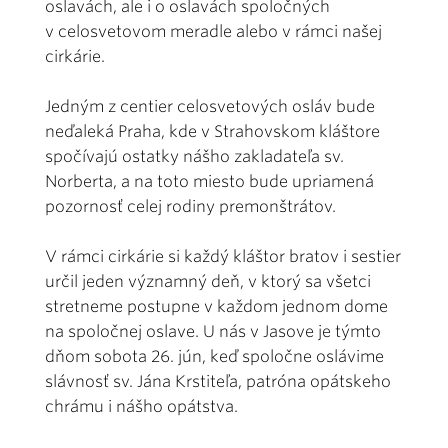
oslavách, ale i o oslavách spoločných
v celosvetovom meradle alebo v rámci našej
cirkárie.
Jedným z centier celosvetových osláv bude
neďaleká Praha, kde v Strahovskom kláštore
spočívajú ostatky nášho zakladateľa sv.
Norberta, a na toto miesto bude upriamená
pozornosť celej rodiny premonštrátov.
V rámci cirkárie si každý kláštor bratov i sestier
určil jeden významný deň, v ktorý sa všetci
stretneme postupne v každom jednom dome
na spoločnej oslave. U nás v Jasove je týmto
dňom sobota 26. jún, keď spoločne oslávime
slávnosť sv. Jána Krstiteľa, patróna opátskeho
chrámu i nášho opátstva.