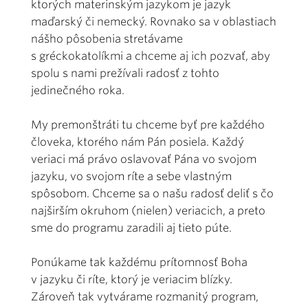
ktorých materinským jazykom je jazyk
maďarský či nemecký. Rovnako sa v oblastiach
nášho pôsobenia stretávame
s gréckokatolíkmi a chceme aj ich pozvať, aby
spolu s nami prežívali radosť z tohto
jedinečného roka.
My premonštráti tu chceme byť pre každého
človeka, ktorého nám Pán posiela. Každý
veriaci má právo oslavovať Pána vo svojom
jazyku, vo svojom ríte a sebe vlastným
spôsobom. Chceme sa o našu radosť deliť s čo
najširším okruhom (nielen) veriacich, a preto
sme do programu zaradili aj tieto púte.
Ponúkame tak každému prítomnosť Boha
v jazyku či ríte, ktorý je veriacim blízky.
Zároveň tak vytvárame rozmanitý program,