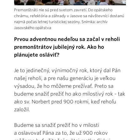
Premonštráti nie sú pred svetom zavretí. Do opátskeho
chrámu, refektória a záhrady v Jasove sa návštevníci dostanú
najmä počas letnej turistickej sezóny. Snímka: archív
Jasovského opátstva
Prvou adventnou nedeľou sa začal v reholi
premonštrátov jubilejný rok. Ako ho
plánujete osláviť?
Je to jedinečný, výnimočný rok, ktorý dal Pán
našej reholi, a pre našu generáciu je veľkou
výsadou, že ho môžeme prežívať. Preto sa
budeme snažiť prežiť ho ako milostivý rok - tak
ako sv. Norbert pred 900 rokmi, keď rehoľu
založil.
Budeme sa snažiť prežiť ho v milosti
a oslavovať Pána za to, že už 900 rokov