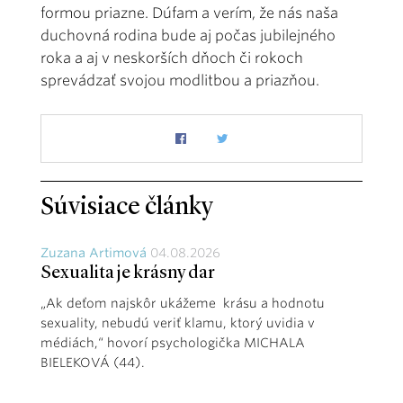
formou priazne. Dúfam a verím, že nás naša
duchovná rodina bude aj počas jubilejného
roka a aj v neskorších dňoch či rokoch
sprevádzať svojou modlitbou a priazňou.
Súvisiace články
Zuzana Artimová
04.08.2026
Sexualita je krásny dar
„Ak deťom najskôr ukážeme krásu a hodnotu
sexuality, nebudú veriť klamu, ktorý uvidia v
médiách,“ hovorí psychologička MICHALA
BIELEKOVÁ (44).