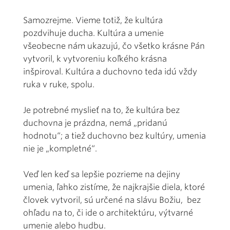
Samozrejme. Vieme totiž, že kultúra
pozdvihuje ducha. Kultúra a umenie
všeobecne nám ukazujú, čo všetko krásne Pán
vytvoril, k vytvoreniu koľkého krásna
inšpiroval. Kultúra a duchovno teda idú vždy
ruka v ruke, spolu.
Je potrebné myslieť na to, že kultúra bez
duchovna je prázdna, nemá „pridanú
hodnotu“; a tiež duchovno bez kultúry, umenia
nie je „kompletné“.
Veď len keď sa lepšie pozrieme na dejiny
umenia, ľahko zistíme, že najkrajšie diela, ktoré
človek vytvoril, sú určené na slávu Božiu, bez
ohľadu na to, či ide o architektúru, výtvarné
umenie alebo hudbu.