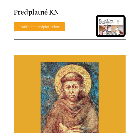
Predplatné KN
Staňte sa predplatiteľom