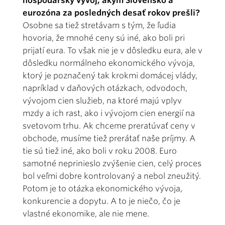
hospodársky vývoj, akým Slovensko a
eurozóna za posledných desať rokov prešli?
Osobne sa tiež stretávam s tým, že ľudia
hovoria, že mnohé ceny sú iné, ako boli pri
prijatí eura. To však nie je v dôsledku eura, ale v
dôsledku normálneho ekonomického vývoja,
ktorý je poznačený tak krokmi domácej vlády,
napríklad v daňových otázkach, odvodoch,
vývojom cien služieb, na ktoré majú vplyv
mzdy a ich rast, ako i vývojom cien energií na
svetovom trhu. Ak chceme preratúvať ceny v
obchode, musíme tiež prerátať naše príjmy. A
tie sú tiež iné, ako boli v roku 2008. Euro
samotné neprinieslo zvýšenie cien, celý proces
bol veľmi dobre kontrolovaný a nebol zneužitý.
Potom je to otázka ekonomického vývoja,
konkurencie a dopytu. A to je niečo, čo je
vlastné ekonomike, ale nie mene.