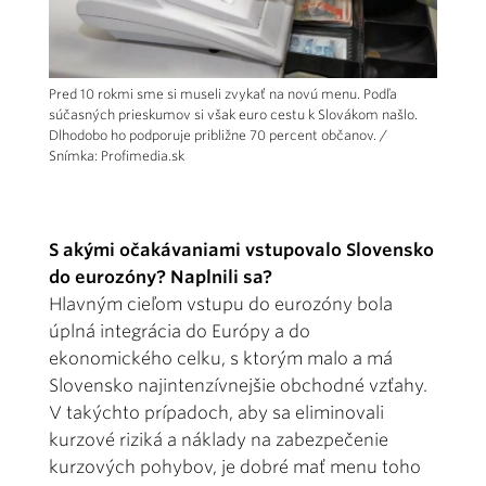
Pred 10 rokmi sme si museli zvykať na novú menu. Podľa
súčasných prieskumov si však euro cestu k Slovákom našlo.
Dlhodobo ho podporuje približne 70 percent občanov. /
Snímka: Profimedia.sk
S akými očakávaniami vstupovalo Slovensko
do eurozóny? Naplnili sa?
Hlavným cieľom vstupu do eurozóny bola
úplná integrácia do Európy a do
ekonomického celku, s ktorým malo a má
Slovensko najintenzívnejšie obchodné vzťahy.
V takýchto prípadoch, aby sa eliminovali
kurzové riziká a náklady na zabezpečenie
kurzových pohybov, je dobré mať menu toho