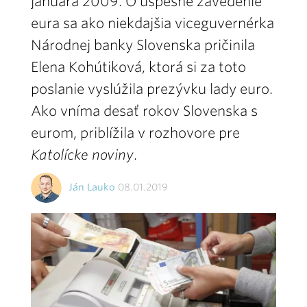
januára 2009. O úspešné zavedenie
eura sa ako niekdajšia viceguvernérka
Národnej banky Slovenska pričinila
Elena Kohútiková, ktorá si za toto
poslanie vyslúžila prezývku lady euro.
Ako vníma desať rokov Slovenska s
eurom, priblížila v rozhovore pre
Katolícke noviny
.
Ján Lauko
08.01.2019