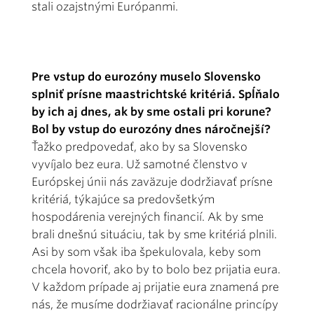
stali ozajstnými Európanmi.
Pre vstup do eurozóny muselo Slovensko
splniť prísne maastrichtské kritériá. Spĺňalo
by ich aj dnes, ak by sme ostali pri korune?
Bol by vstup do eurozóny dnes náročnejší?
Ťažko predpovedať, ako by sa Slovensko
vyvíjalo bez eura. Už samotné členstvo v
Európskej únii nás zaväzuje dodržiavať prísne
kritériá, týkajúce sa predovšetkým
hospodárenia verejných financií. Ak by sme
brali dnešnú situáciu, tak by sme kritériá plnili.
Asi by som však iba špekulovala, keby som
chcela hovoriť, ako by to bolo bez prijatia eura.
V každom prípade aj prijatie eura znamená pre
nás, že musíme dodržiavať racionálne princípy