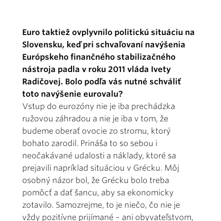
Euro taktiež ovplyvnilo politickú situáciu na
Slovensku, keď pri schvaľovaní navýšenia
Európskeho finančného stabilizačného
nástroja padla v roku 2011 vláda Ivety
Radičovej. Bolo podľa vás nutné schváliť
toto navýšenie eurovalu?
Vstup do eurozóny nie je iba prechádzka
ružovou záhradou a nie je iba v tom, že
budeme oberať ovocie zo stromu, ktorý
bohato zarodil. Prináša to so sebou i
neočakávané udalosti a náklady, ktoré sa
prejavili napríklad situáciou v Grécku. Môj
osobný názor bol, že Grécku bolo treba
pomôcť a dať šancu, aby sa ekonomicky
zotavilo. Samozrejme, to je niečo, čo nie je
vždy pozitívne prijímané – ani obyvateľstvom,