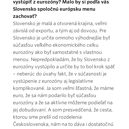
vystúpiť z eurozóny? Malo by si podľa vás
Slovensko spoločnú európsku menu
zachovať?
Slovensko je malá a otvorená krajina, veľmi
závislá od exportu, a tým aj od dovozu. Pre
Slovensko je určite omnoho výhodnejšie byť
súčasťou veľkého ekonomického celku
eurozóny ako byť samostatné s vlastnou
menou. Nepredpokladám, že by Slovensko z
eurozóny vystúpilo a určite by to bol krok späť
– neberúc do úvahy fakt, že v súčasnosti je
vystúpenie z eurozóny aj legislatívne
komplikované. Ja som veľmi šťastná, že máme
euro, že sa nám podarilo byť súčasťou
eurozóny a že sa aktívne môžeme podieľať na
jej dobudovaní. A som presvedčená, že cesta,
ktorou sme prešli od rozdelenia
Československa, nám na to dáva i dostatočnú