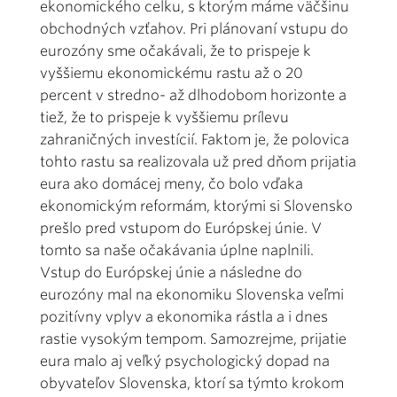
ekonomického celku, s ktorým máme väčšinu
obchodných vzťahov. Pri plánovaní vstupu do
eurozóny sme očakávali, že to prispeje k
vyššiemu ekonomickému rastu až o 20
percent v stredno- až dlhodobom horizonte a
tiež, že to prispeje k vyššiemu prílevu
zahraničných investícií. Faktom je, že polovica
tohto rastu sa realizovala už pred dňom prijatia
eura ako domácej meny, čo bolo vďaka
ekonomickým reformám, ktorými si Slovensko
prešlo pred vstupom do Európskej únie. V
tomto sa naše očakávania úplne naplnili.
Vstup do Európskej únie a následne do
eurozóny mal na ekonomiku Slovenska veľmi
pozitívny vplyv a ekonomika rástla a i dnes
rastie vysokým tempom. Samozrejme, prijatie
eura malo aj veľký psychologický dopad na
obyvateľov Slovenska, ktorí sa týmto krokom