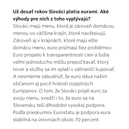
Už desať rokov Slováci platia eurami. Aké
výhody pre nich z toho vyplývajú?
Slováci majú menu, ktorá je zároveň domácou
menou vo väčšine krajín, ktoré navštevujú.
Zároveň aj v krajinách, ktoré majú ešte
domácu menu, euro prijímajú bez problémov.
Euro prispelo k transparentnosti cien a ľudia
veľmi jednoducho môžu prepočítavať, ktorý
tovar a služby sa im oplatí v zahraničí kupovať.
A nesmieme zabudnúť, že euro dáva našim
občanom aj pocit hrdosti ozajstných
Európanov. O tom, že Slováci prijali euro za
svoju menu, svedčí i to, že euro sa na
Slovensku teší dlhodobo vysokej podpore.
Podľa prieskumov Eurostatu je podpora eura
stabilná na úrovniach okolo 70 percent.