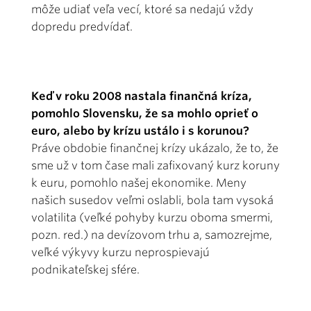
môže udiať veľa vecí, ktoré sa nedajú vždy
dopredu predvídať.
Keď v roku 2008 nastala finančná kríza,
pomohlo Slovensku, že sa mohlo oprieť o
euro, alebo by krízu ustálo i s korunou?
Práve obdobie finančnej krízy ukázalo, že to, že
sme už v tom čase mali zafixovaný kurz koruny
k euru, pomohlo našej ekonomike. Meny
našich susedov veľmi oslabli, bola tam vysoká
volatilita (veľké pohyby kurzu oboma smermi,
pozn. red.) na devízovom trhu a, samozrejme,
veľké výkyvy kurzu neprospievajú
podnikateľskej sfére.