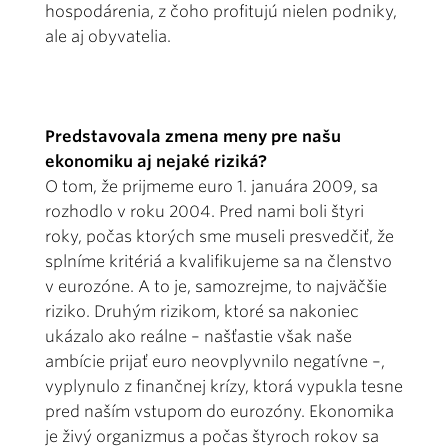
hospodárenia, z čoho profitujú nielen podniky,
ale aj obyvatelia.
Predstavovala zmena meny pre našu
ekonomiku aj nejaké riziká?
O tom, že prijmeme euro 1. januára 2009, sa
rozhodlo v roku 2004. Pred nami boli štyri
roky, počas ktorých sme museli presvedčiť, že
splníme kritériá a kvalifikujeme sa na členstvo
v eurozóne. A to je, samozrejme, to najväčšie
riziko. Druhým rizikom, ktoré sa nakoniec
ukázalo ako reálne – našťastie však naše
ambície prijať euro neovplyvnilo negatívne –,
vyplynulo z finančnej krízy, ktorá vypukla tesne
pred naším vstupom do eurozóny. Ekonomika
je živý organizmus a počas štyroch rokov sa