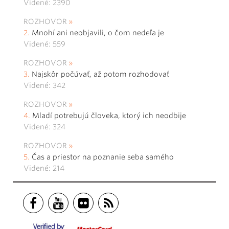
Videné: 2390
ROZHOVOR
Mnohí ani neobjavili, o čom nedeľa je
Videné: 559
ROZHOVOR
Najskôr počúvať, až potom rozhodovať
Videné: 342
ROZHOVOR
Mladí potrebujú človeka, ktorý ich neodbije
Videné: 324
ROZHOVOR
Čas a priestor na poznanie seba samého
Videné: 214