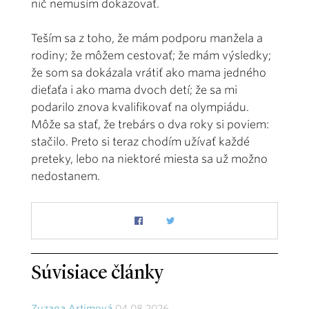
nič nemusím dokazovať.
Teším sa z toho, že mám podporu manžela a
rodiny; že môžem cestovať; že mám výsledky;
že som sa dokázala vrátiť ako mama jedného
dieťaťa i ako mama dvoch detí; že sa mi
podarilo znova kvalifikovať na olympiádu.
Môže sa stať, že trebárs o dva roky si poviem:
stačilo. Preto si teraz chodím užívať každé
preteky, lebo na niektoré miesta sa už možno
nedostanem.
Súvisiace články
Zuzana Artimová
04.08.2026