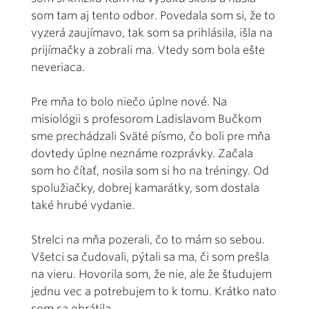
som tam aj tento odbor. Povedala som si, že to
vyzerá zaujímavo, tak som sa prihlásila, išla na
prijímačky a zobrali ma. Vtedy som bola ešte
neveriaca.
Pre mňa to bolo niečo úplne nové. Na
misiológii s profesorom Ladislavom Bučkom
sme prechádzali Sväté písmo, čo boli pre mňa
dovtedy úplne neznáme rozprávky. Začala
som ho čítať, nosila som si ho na tréningy. Od
spolužiačky, dobrej kamarátky, som dostala
také hrubé vydanie.
Strelci na mňa pozerali, čo to mám so sebou.
Všetci sa čudovali, pýtali sa ma, či som prešla
na vieru. Hovorila som, že nie, ale že študujem
jednu vec a potrebujem to k tomu. Krátko nato
som sa obrátila.