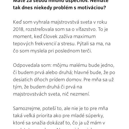
Máte za sebou mnoho úspechov. Nemáte
tak dnes niekedy problém s motiváciou?
Keď som vyhrala majstrovstvá sveta v roku
2018, rozstreľovala som sa o víťazstvo. To je
moment, keď človek zažíva maximum
tepových frekvencií a stresu. Pýtali sa ma, na
čo som myslela pri poslednom terči.
Odpovedala som: môjmu malému bude jedno,
či budem prvá alebo druhá; hlavné bude, že po
desiatich dňoch prídem domov. Pre mňa sa už
tým, že budem druhá či prvá na
majstrovstvách sveta, nič nezmení.
Samozrejme, poteší to, ale nie je to pre mňa
taká veľká priorita ako pre mladé súperky,
ktoré sa snažia dokázať to, čo ja už mám v