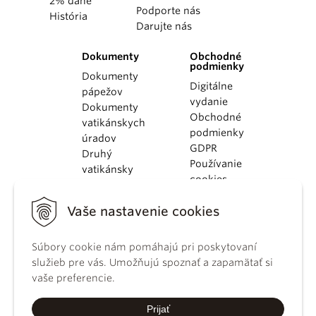
2% dane
Podporte nás
História
Darujte nás
Dokumenty
Obchodné
podmienky
Dokumenty
Digitálne
pápežov
vydanie
Dokumenty
Obchodné
vatikánskych
podmienky
úradov
GDPR
Druhý
Používanie
vatikánsky
cookies
koncil
Dokumenty
Vaše nastavenie cookies
KBS
Kódex
kánonického
Súbory cookie nám pomáhajú pri poskytovaní
práva
služieb pre vás. Umožňujú spoznať a zapamätať si
Katechizmus
vaše preferencie.
Katolíckej
cirkvi
Prijať