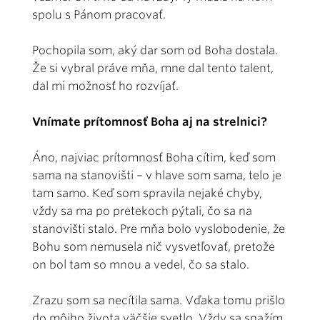
spolu s Pánom pracovať.
Pochopila som, aký dar som od Boha dostala.
Že si vybral práve mňa, mne dal tento talent,
dal mi možnosť ho rozvíjať.
Vnímate prítomnosť Boha aj na strelnici?
Áno, najviac prítomnosť Boha cítim, keď som
sama na stanovišti – v hlave som sama, telo je
tam samo. Keď som spravila nejaké chyby,
vždy sa ma po pretekoch pýtali, čo sa na
stanovišti stalo. Pre mňa bolo vyslobodenie, že
Bohu som nemusela nič vysvetľovať, pretože
on bol tam so mnou a vedel, čo sa stalo.
Zrazu som sa necítila sama. Vďaka tomu prišlo
do môjho života väčšie svetlo. Vždy sa snažím