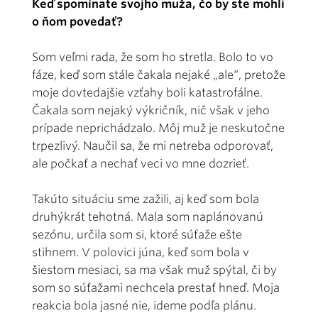
Keď spomínate svojho muža, čo by ste mohli
o ňom povedať?
Som veľmi rada, že som ho stretla. Bolo to vo
fáze, keď som stále čakala nejaké „ale“, pretože
moje dovtedajšie vzťahy boli katastrofálne.
Čakala som nejaký výkričník, nič však v jeho
prípade neprichádzalo. Môj muž je neskutočne
trpezlivý. Naučil sa, že mi netreba odporovať,
ale počkať a nechať veci vo mne dozrieť.
Takúto situáciu sme zažili, aj keď som bola
druhýkrát tehotná. Mala som naplánovanú
sezónu, určila som si, ktoré súťaže ešte
stihnem. V polovici júna, keď som bola v
šiestom mesiaci, sa ma však muž spýtal, či by
som so súťažami nechcela prestať hneď. Moja
reakcia bola jasné nie, ideme podľa plánu.