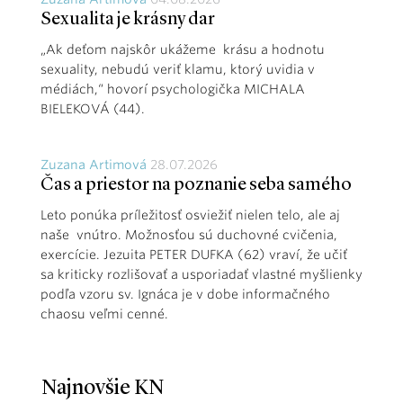
Sexualita je krásny dar
„Ak deťom najskôr ukážeme krásu a hodnotu
sexuality, nebudú veriť klamu, ktorý uvidia v
médiách,“ hovorí psychologička MICHALA
BIELEKOVÁ (44).
Zuzana Artimová
28.07.2026
Čas a priestor na poznanie seba samého
Leto ponúka príležitosť osviežiť nielen telo, ale aj
naše vnútro. Možnosťou sú duchovné cvičenia,
exercície. Jezuita PETER DUFKA (62) vraví, že učiť
sa kriticky rozlišovať a usporiadať vlastné myšlienky
podľa vzoru sv. Ignáca je v dobe informačného
chaosu veľmi cenné.
Najnovšie KN