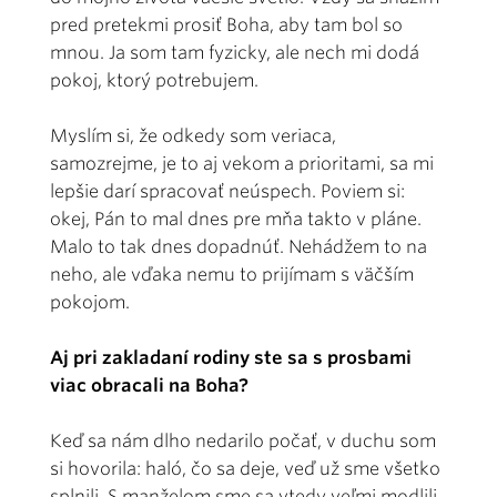
pred pretekmi prosiť Boha, aby tam bol so
mnou. Ja som tam fyzicky, ale nech mi dodá
pokoj, ktorý potrebujem.
Myslím si, že odkedy som veriaca,
samozrejme, je to aj vekom a prioritami, sa mi
lepšie darí spracovať neúspech. Poviem si:
okej, Pán to mal dnes pre mňa takto v pláne.
Malo to tak dnes dopadnúť. Nehádžem to na
neho, ale vďaka nemu to prijímam s väčším
pokojom.
Aj pri zakladaní rodiny ste sa s prosbami
viac obracali na Boha?
Keď sa nám dlho nedarilo počať, v duchu som
si hovorila: haló, čo sa deje, veď už sme všetko
splnili. S manželom sme sa vtedy veľmi modlili,