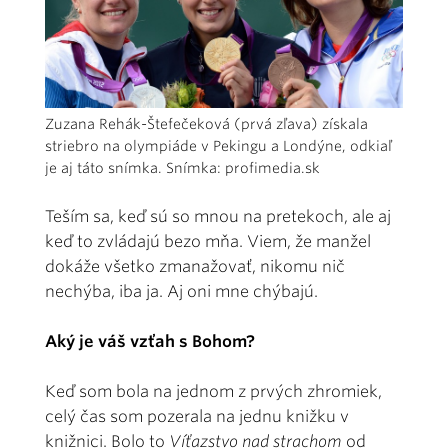
Zuzana Rehák-Štefečeková (prvá zľava) získala
striebro na olympiáde v Pekingu a Londýne, odkiaľ
je aj táto snímka. Snímka: profimedia.sk
Teším sa, keď sú so mnou na pretekoch, ale aj
keď to zvládajú bezo mňa. Viem, že manžel
dokáže všetko zmanažovať, nikomu nič
nechýba, iba ja. Aj oni mne chýbajú.
Aký je váš vzťah s Bohom?
Keď som bola na jednom z prvých zhromiek,
celý čas som pozerala na jednu knižku v
knižnici. Bolo to
Víťazstvo nad strachom
od