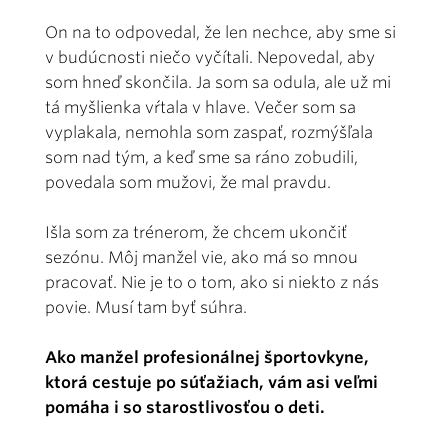
On na to odpovedal, že len nechce, aby sme si
v budúcnosti niečo vyčítali. Nepovedal, aby
som hneď skončila. Ja som sa odula, ale už mi
tá myšlienka vŕtala v hlave. Večer som sa
vyplakala, nemohla som zaspať, rozmýšľala
som nad tým, a keď sme sa ráno zobudili,
povedala som mužovi, že mal pravdu.
Išla som za trénerom, že chcem ukončiť
sezónu. Môj manžel vie, ako má so mnou
pracovať. Nie je to o tom, ako si niekto z nás
povie. Musí tam byť súhra.
Ako manžel profesionálnej športovkyne,
ktorá cestuje po súťažiach, vám asi veľmi
pomáha i so starostlivosťou o deti.