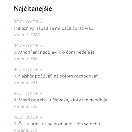
Najčítanejšie
ROZHOVOR
Bláznivý nápad sa mi páčil čoraz viac
Videné: 2389
ROZHOVOR
Mnohí ani neobjavili, o čom nedeľa je
Videné: 558
ROZHOVOR
Najskôr počúvať, až potom rozhodovať
Videné: 341
ROZHOVOR
Mladí potrebujú človeka, ktorý ich neodbije
Videné: 323
ROZHOVOR
Čas a priestor na poznanie seba samého
Videné: 213