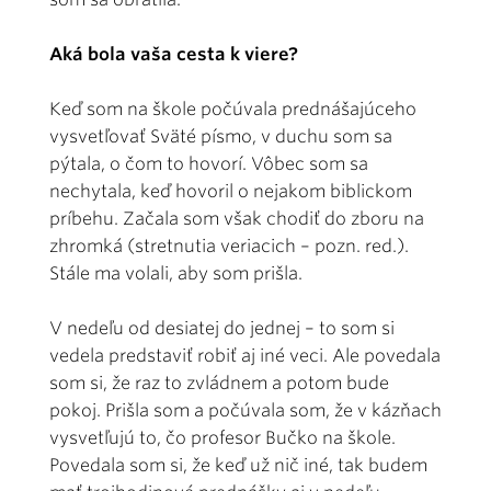
Aká bola vaša cesta k viere?
Keď som na škole počúvala prednášajúceho
vysvetľovať Sväté písmo, v duchu som sa
pýtala, o čom to hovorí. Vôbec som sa
nechytala, keď hovoril o nejakom biblickom
príbehu. Začala som však chodiť do zboru na
zhromká (stretnutia veriacich – pozn. red.).
Stále ma volali, aby som prišla.
V nedeľu od desiatej do jednej – to som si
vedela predstaviť robiť aj iné veci. Ale povedala
som si, že raz to zvládnem a potom bude
pokoj. Prišla som a počúvala som, že v kázňach
vysvetľujú to, čo profesor Bučko na škole.
Povedala som si, že keď už nič iné, tak budem