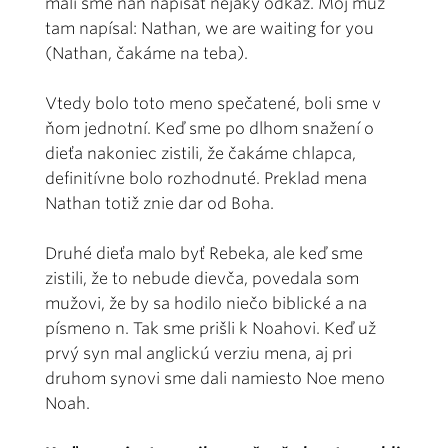
mali sme naň napísať nejaký odkaz. Môj muž
tam napísal: Nathan, we are waiting for you
(Nathan, čakáme na teba).
Vtedy bolo toto meno spečatené, boli sme v
ňom jednotní. Keď sme po dlhom snažení o
dieťa nakoniec zistili, že čakáme chlapca,
definitívne bolo rozhodnuté. Preklad mena
Nathan totiž znie dar od Boha.
Druhé dieťa malo byť Rebeka, ale keď sme
zistili, že to nebude dievča, povedala som
mužovi, že by sa hodilo niečo biblické a na
písmeno n. Tak sme prišli k Noahovi. Keď už
prvý syn mal anglickú verziu mena, aj pri
druhom synovi sme dali namiesto Noe meno
Noah.