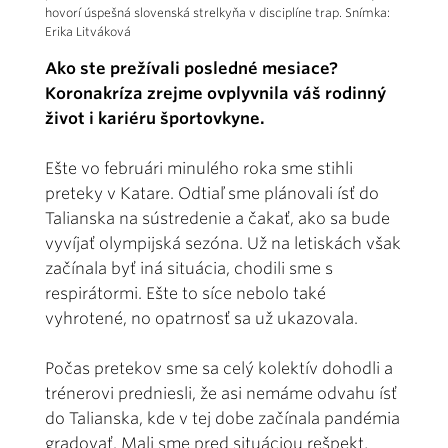
hovorí úspešná slovenská strelkyňa v disciplíne trap. Snímka:
Erika Litváková
Ako ste prežívali posledné mesiace?
Koronakríza zrejme ovplyvnila váš rodinný
život i kariéru športovkyne.
Ešte vo februári minulého roka sme stihli
preteky v Katare. Odtiaľ sme plánovali ísť do
Talianska na sústredenie a čakať, ako sa bude
vyvíjať olympijská sezóna. Už na letiskách však
začínala byť iná situácia, chodili sme s
respirátormi. Ešte to síce nebolo také
vyhrotené, no opatrnosť sa už ukazovala.
Počas pretekov sme sa celý kolektív dohodli a
trénerovi predniesli, že asi nemáme odvahu ísť
do Talianska, kde v tej dobe začínala pandémia
gradovať. Mali sme pred situáciou rešpekt,