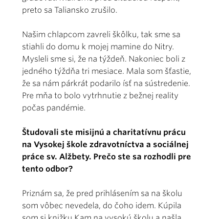
preto sa Taliansko zrušilo.
Našim chlapcom zavreli škôlku, tak sme sa
stiahli do domu k mojej mamine do Nitry.
Mysleli sme si, že na týždeň. Nakoniec boli z
jedného týždňa tri mesiace. Mala som šťastie,
že sa nám párkrát podarilo ísť na sústredenie.
Pre mňa to bolo vytrhnutie z bežnej reality
počas pandémie.
Študovali ste misijnú a charitatívnu prácu
na Vysokej škole zdravotníctva a sociálnej
práce sv. Alžbety. Prečo ste sa rozhodli pre
tento odbor?
Priznám sa, že pred prihlásením sa na školu
som vôbec nevedela, do čoho idem. Kúpila
som si knižku Kam na vysokú školu a našla