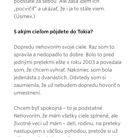
podstate za sebou. Ale zasa idem ich
„pocvičiť“ a ukázať, že i ja to stále viem.
(Úsmev.)
S akým cieľom pôjdete do Tokia?
Dopredu nehovorím svoje ciele. Raz som to
spravila a nedopadlo to dobre. Bolo to pred
jednými pretekmi ešte v roku 2003 a povedala
som, že chcem vyhrať. Nakoniec som bola
jedenásta z dvanástich. Odvtedy som si
zaumienila, že už nebudem dopredu hovoriť o
umiestnení.
Chcem byť spokojná – to je podstatné.
Nehovorím, že mám všetky ciele splnené, ale
životné veci už mám – deti, rodinu, na preteky
nastupujem s väčšou pohodou, pretože si už