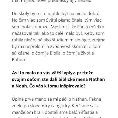
mať trojhodinové prednášky aj v nedeľu.
Do školy by mi to mohlo byť na niečo dobré.
No čím viac som Sväté písmo čítala, tým viac
som bola v obraze. Myslím si, že Pán to všetko
načasoval tak, ako to celé malo byť. Keby som
robila niečo iné ako štúdium misiológie, zrejme
by ma neprelomila zvedavosť skúmať, o čom
sú kázne, o čom je Biblia, o čom je život s
Bohom.
Asi to malo na vás väčší vplyv, pretože
svojim deťom ste dali biblické mená Nathan
a Noah. Čo vás k tomu inšpirovalo?
Úplne prvé meno sa mi páčilo Nathan. Pekne
znelo po slovensky i anglicky. Keď sme sa s
manželom brali, dostali sme balón šťastia a