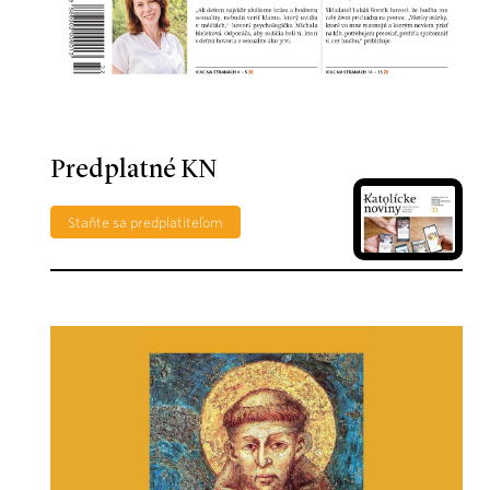
Predplatné KN
Staňte sa predplatiteľom