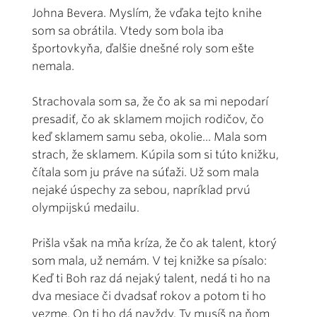
Johna Bevera. Myslím, že vďaka tejto knihe
som sa obrátila. Vtedy som bola iba
športovkyňa, ďalšie dnešné roly som ešte
nemala.
Strachovala som sa, že čo ak sa mi nepodarí
presadiť, čo ak sklamem mojich rodičov, čo
keď sklamem samu seba, okolie... Mala som
strach, že sklamem. Kúpila som si túto knižku,
čítala som ju práve na súťaži. Už som mala
nejaké úspechy za sebou, napríklad prvú
olympijskú medailu.
Prišla však na mňa kríza, že čo ak talent, ktorý
som mala, už nemám. V tej knižke sa písalo:
Keď ti Boh raz dá nejaký talent, nedá ti ho na
dva mesiace či dvadsať rokov a potom ti ho
vezme. On ti ho dá navždy. Ty musíš na ňom