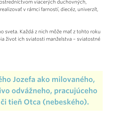
 prostredníctvom viacerých duchovných,
alizovať v rámci farností, diecéz, univerzít,
ého sveta. Každá z nich môže mať z tohto roku
ia život ich sviatosti manželstva – sviatostné
ého Jozefa ako milovaného,
rivo odvážneho, pracujúceho
 či tieň Otca (nebeského).