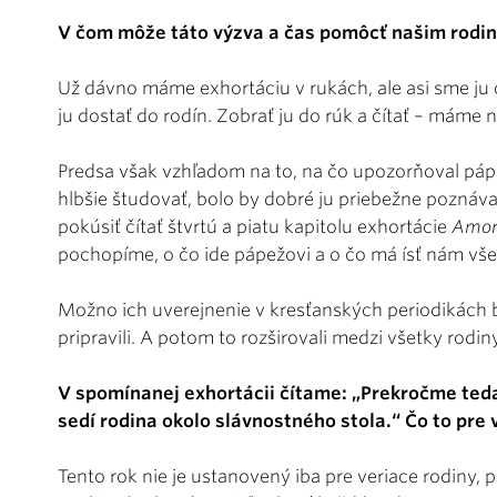
V čom môže táto výzva a čas pomôcť našim rodi
Už dávno máme exhortáciu v rukách, ale asi sme ju od
ju dostať do rodín. Zobrať ju do rúk a čítať – máme n
Predsa však vzhľadom na to, na čo upozorňoval páp
hlbšie študovať, bolo by dobré ju priebežne poznáva
pokúsiť čítať štvrtú a piatu kapitolu exhortácie
Amori
pochopíme, o čo ide pápežovi a o čo má ísť nám vš
Možno ich uverejnenie v kresťanských periodikách 
pripravili. A potom to rozširovali medzi všetky rodi
V spomínanej exhortácii čítame: „Prekročme ted
sedí rodina okolo slávnostného stola.“ Čo to pre
Tento rok nie je ustanovený iba pre veriace rodiny, 