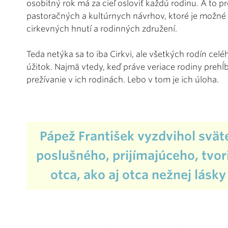
osobitný rok má za cieľ osloviť každú rodinu. A to
pastoračných a kultúrnych návrhov, ktoré je možné re
cirkevných hnutí a rodinných združení.
Teda netýka sa to iba Cirkvi, ale všetkých rodín cel
úžitok. Najmä vtedy, keď práve veriace rodiny prehĺb
prežívanie v ich rodinách. Lebo v tom je ich úloha.
Pápež František vyzdvihol svät
poslušného, prijímajúceho, tvo
otca, ako aj otca nežnej lásky