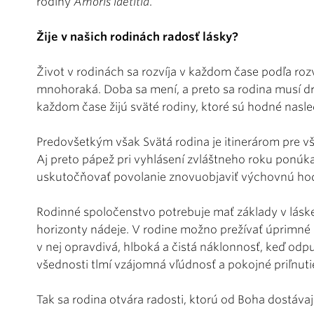
rodiny
Amoris laetitia
.
Žije v našich rodinách radosť lásky?
Život v rodinách sa rozvíja v každom čase podľa roz
mnohoraká. Doba sa mení, a preto sa rodina musí drž
každom čase žijú sväté rodiny, ktoré sú hodné nasl
Predovšetkým však Svätá rodina je itinerárom pre vš
Aj preto pápež pri vyhlásení zvláštneho roku pon
uskutočňovať povolanie znovuobjaviť výchovnú hod
Rodinné spoločenstvo potrebuje mať základy v láske
horizonty nádeje. V rodine možno prežívať úprimné
v nej opravdivá, hlboká a čistá náklonnosť, keď od
všednosti tlmí vzájomná vľúdnosť a pokojné priľnutie
Tak sa rodina otvára radosti, ktorú od Boha dostávaj