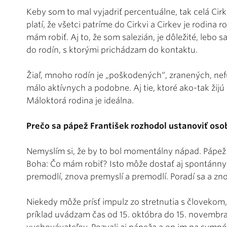
Keby som to mal vyjadriť percentuálne, tak celá Cirk
platí, že všetci patríme do Cirkvi a Cirkev je rodina r
mám robiť. Aj to, že som salezián, je dôležité, lebo
do rodín, s ktorými prichádzam do kontaktu.
Žiaľ, mnoho rodín je „poškodených“, zranených, n
málo aktívnych a podobne. Aj tie, ktoré ako-tak žij
Máloktorá rodina je ideálna.
Prečo sa pápež František rozhodol ustanoviť oso
Nemyslím si, že by to bol momentálny nápad. Pápež s
Boha: Čo mám robiť? Isto môže dostať aj spontánny 
premodlí, znova premyslí a premodlí. Poradí sa a zn
Niekedy môže prísť impulz zo stretnutia s človekom,
príklad uvádzam čas od 15. októbra do 15. novembra 