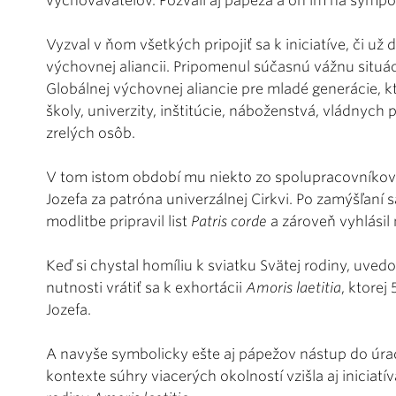
vychovávateľov. Pozvali aj pápeža a on im na sympó
Vyzval v ňom všetkých pripojiť sa k iniciatíve, či už
výchovnej aliancii. Pripomenul súčasnú vážnu situáci
Globálnej výchovnej aliancie pre mladé generácie, k
školy, univerzity, inštitúcie, náboženstvá, vládnych 
zrelých osôb.
V tom istom období mu niekto zo spolupracovníkov 
Jozefa za patróna univerzálnej Cirkvi. Po zamýšľaní s
modlitbe pripravil list
Patris corde
a zároveň vyhlásil
Keď si chystal homíliu k sviatku Svätej rodiny, uved
nutnosti vrátiť sa k exhortácii
Amoris laetitia
, ktorej
Jozefa.
A navyše symbolicky ešte aj pápežov nástup do úradu
kontexte súhry viacerých okolností vzišla aj iniciatí