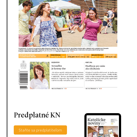
Predplatné KN
Staňte sa predplatiteľom