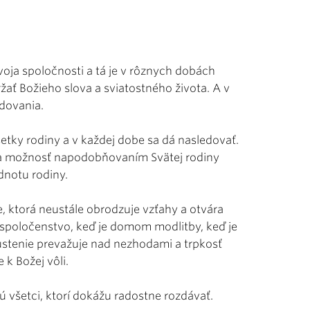
voja spoločnosti a tá je v rôznych dobách
ať Božieho slova a sviatostného života. A v
edovania.
etky rodiny a v každej dobe sa dá nasledovať.
úka možnosť napodobňovaním Svätej rodiny
notu rodiny.
, ktorá neustále obrodzuje vzťahy a otvára
 spoločenstvo, keď je domom modlitby, keď je
pustenie prevažuje nad nezhodami a trpkosť
 k Božej vôli.
ú všetci, ktorí dokážu radostne rozdávať.