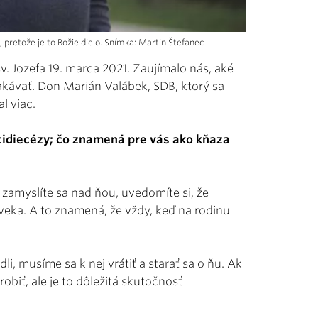
 pretože je to Božie dielo. Snímka: Martin Štefanec
v. Jozefa 19. marca 2021. Zaujímalo nás, aké
kávať. Don Marián Valábek, SDB, ktorý sa
l viac.
rcidiecézy; čo znamená pre vás ako kňaza
 zamyslíte sa nad ňou, uvedomíte si, že
veka. A to znamená, že vždy, keď na rodinu
i, musíme sa k nej vrátiť a starať sa o ňu. Ak
obiť, ale je to dôležitá skutočnosť