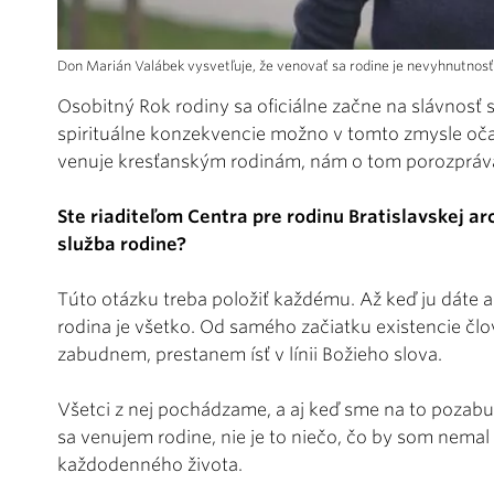
Don Marián Valábek vysvetľuje, že venovať sa rodine je nevyhnutnosť,
Osobitný Rok rodiny sa oficiálne začne na slávnosť s
spirituálne konzekvencie možno v tomto zmysle oča
venuje kresťanským rodinám, nám o tom porozpráva
Ste riaditeľom Centra pre rodinu Bratislavskej a
služba rodine?
Túto otázku treba položiť každému. Až keď ju dáte a
rodina je všetko. Od samého začiatku existencie člo
zabudnem, prestanem ísť v línii Božieho slova.
Všetci z nej pochádzame, a aj keď sme na to pozabudl
sa venujem rodine, nie je to niečo, čo by som nemal r
každodenného života.