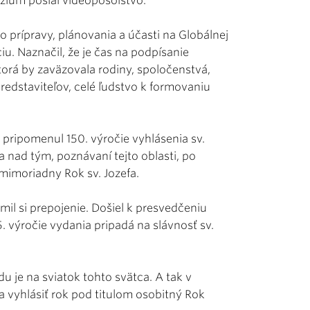
zium poslal videoposolstvo.
 do prípravy, plánovania a účasti na Globálnej
u. Naznačil, že je čas na podpísanie
torá by zaväzovala rodiny, spoločenstvá,
predstaviteľov, celé ľudstvo k formovaniu
pripomenul 150. výročie vyhlásenia sv.
a nad tým, poznávaní tejto oblasti, po
 mimoriadny Rok sv. Jozefa.
omil si prepojenie. Došiel k presvedčeniu
 5. výročie vydania pripadá na slávnosť sv.
 je na sviatok tohto svätca. A tak v
va vyhlásiť rok pod titulom osobitný Rok