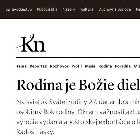
Spravodajstvo
Publicistika
Názory
Kultúra
Duchovná obnova
Ne
Téma
Reportáž
Rozhovor
Profil
Misie
Rodina
Poradňa
Ml
Rodina je Božie die
Na sviatok Svätej rodiny 27. decembra min
osobitný Rok rodiny. Okrem vážnosti aktu
výročie vydania apoštolskej exhortácie o 
Radosť lásky.