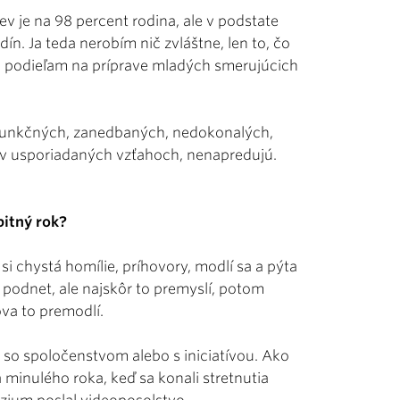
ev je na 98 percent rodina, ale v podstate
odín. Ja teda nerobím nič zvláštne, len to, čo
 sa podieľam na príprave mladých smerujúcich
efunkčných, zanedbaných, nedokonalých,
ú v usporiadaných vzťahoch, nenapredujú.
bitný rok?
i chystá homílie, príhovory, modlí sa a pýta
podnet, ale najskôr to premyslí, potom
ova to premodlí.
 so spoločenstvom alebo s iniciatívou. Ako
minulého roka, keď sa konali stretnutia