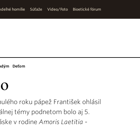
deľné homílie
Súťaže
Video/Foto
Bioetické fórum
adým
Deťom
lo
ulého roku pápež František ohlásil
álnej témy podnetom bolo aj 5.
láske v rodine
Amoris Laetitia
-