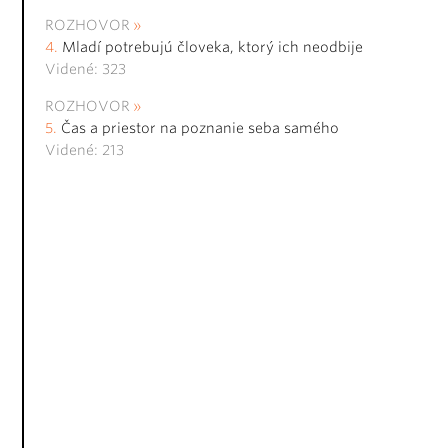
ROZHOVOR
Mladí potrebujú človeka, ktorý ich neodbije
Videné: 323
ROZHOVOR
Čas a priestor na poznanie seba samého
Videné: 213