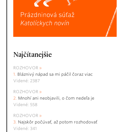
Najčítanejšie
ROZHOVOR
Bláznivý nápad sa mi páčil čoraz viac
Videné: 2387
ROZHOVOR
Mnohí ani neobjavili, o čom nedeľa je
Videné: 558
ROZHOVOR
Najskôr počúvať, až potom rozhodovať
Videné: 341