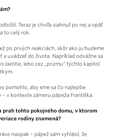
nám?
ložili. Teraz je chvíľa siahnuť po nej a opäť
a to celý rok.
ež po prvých reak
ciách, skôr ako ju budeme
ť a uvádzať do života. Napríklad odvážne sa
s laetitia
, lebo cez „prizmu“ týchto kapitol
etkým.
by pomohlo, aby sme sa čo najlepšie
ny – v kontexte zámeru pápeža Františka.
a prah tohto pokojného domu, v ktorom
 veriace rodiny znamená?
práve naopak – pápež sám vyhlásil, že