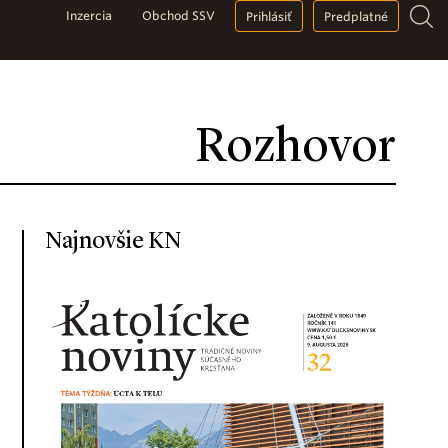
Inzercia
Obchod SSV
Prihlásiť
Predplatné
Rozhovor
Najnovšie KN