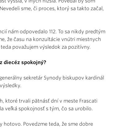
asť vyššia, v iných nižšia. Povedal by som
evedeli sme, či proces, ktorý sa takto začal,
encií nám odpovedalo 112. To sa nikdy predtým
me, že času na konzultácie vnútri miestnych
 teda považujem výsledok za pozitívny.
 z diecéz spokojný?
 generálny sekretár Synody biskupov kardinál
výsledky.
, ktoré trvali pätnásť dní v meste Frascati
 veľká spokojnosť s tým, čo sa urobilo.
oly hotovo. Povedzme teda, že sme dobre