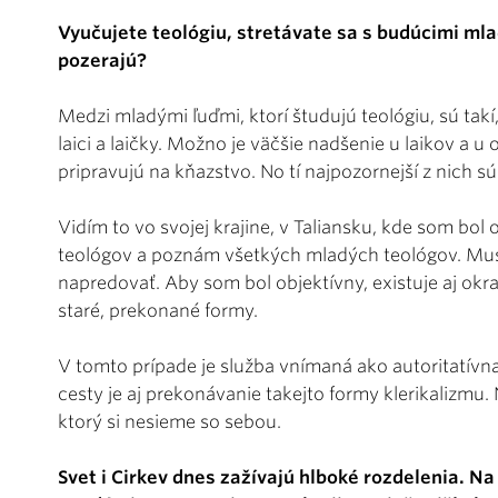
Vyučujete teológiu, stretávate sa s budúcimi ml
pozerajú?
Medzi mladými ľuďmi, ktorí študujú teológiu, sú takí,
laici a laičky. Možno je väčšie nadšenie u laikov a u
pripravujú na kňazstvo. No tí najpozornejší z nich s
Vidím to vo svojej krajine, v Taliansku, kde som b
teológov a poznám všetkých mladých teológov. Musí
napredovať. Aby som bol objektívny, existuje aj okr
staré, prekonané formy.
V tomto prípade je služba vnímaná ako autoritatívna
cesty je aj prekonávanie takejto formy klerikalizmu. 
ktorý si nesieme so sebou.
Svet i Cirkev dnes zažívajú hlboké rozdelenia. Na