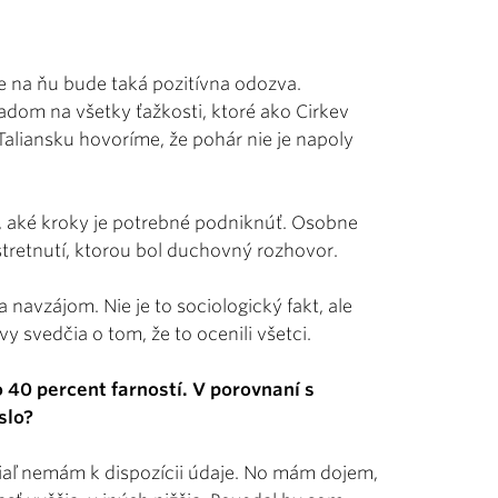
e na ňu bude taká pozitívna odozva.
adom na všetky ťažkosti, ktoré ako Cirkev
Taliansku hovoríme, že pohár nie je napoly
, aké kroky je potrebné podniknúť. Osobne
tretnutí, ktorou bol duchovný rozhovor.
a navzájom. Nie je to sociologický fakt, ale
 svedčia o tom, že to ocenili všetci.
 40 percent farností. V porovnaní s
slo?
tiaľ nemám k dispozícii údaje. No mám dojem,