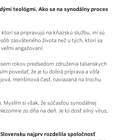
adými teológmi. Ako sa na synodálny proces
 ktorí sa pripravujú na kňazskú službu, iní sú
 osôb zasväteného života než u tých, ktorí sa
ú veľmi angažovaní.
ol osem rokov predsedom združenia talianskych
m povedať, že je tu dobrá príprava a vôľa
ajová, menšinová časť, naviazaná na trochu
. Myslím si však, že súčasťou synodálnej
Nezomrie zo dňa na deň. Je to dosť silný vírus,
 Slovensku najprv rozdelila spoločnosť