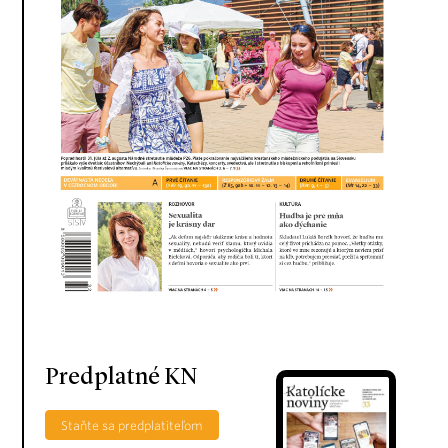
Predplatné KN
Staňte sa predplatiteľom