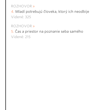
ROZHOVOR
Mladí potrebujú človeka, ktorý ich neodbije
Videné: 325
ROZHOVOR
Čas a priestor na poznanie seba samého
Videné: 215