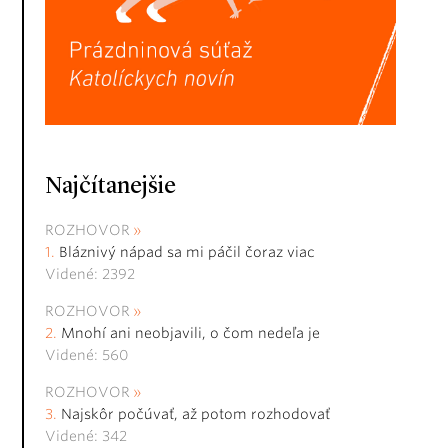
Najčítanejšie
ROZHOVOR
Bláznivý nápad sa mi páčil čoraz viac
Videné: 2392
ROZHOVOR
Mnohí ani neobjavili, o čom nedeľa je
Videné: 560
ROZHOVOR
Najskôr počúvať, až potom rozhodovať
Videné: 342