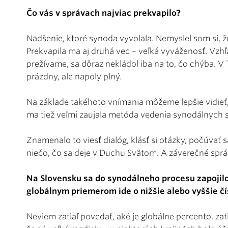
Čo vás v správach najviac prekvapilo?
Nadšenie, ktoré synoda vyvolala. Nemyslel som si, ž
Prekvapila ma aj druhá vec – veľká vyváženosť. Vzhľ
prežívame, sa dôraz nekládol iba na to, čo chýba. V 
prázdny, ale napoly plný.
Na základe takéhoto vnímania môžeme lepšie vidieť
ma tiež veľmi zaujala metóda vedenia synodálnych s
Znamenalo to viesť dialóg, klásť si otázky, počúvať s
niečo, čo sa deje v Duchu Svätom. A záverečné správy
Na Slovensku sa do synodálneho procesu zapojilo
globálnym priemerom ide o nižšie alebo vyššie čí
Neviem zatiaľ povedať, aké je globálne percento, za