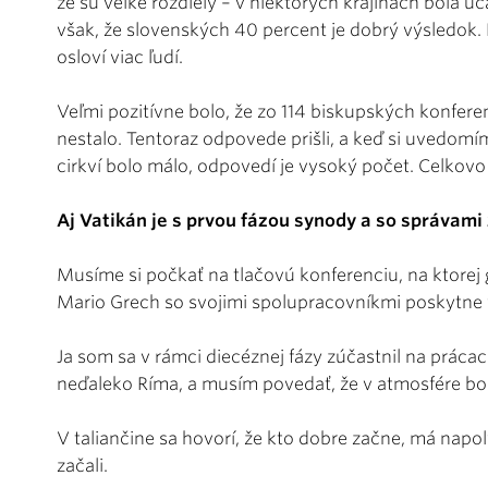
že sú veľké rozdiely – v niektorých krajinách bola úč
však, že slovenských 40 percent je dobrý výsledok. N
osloví viac ľudí.
Veľmi pozitívne bolo, že zo 114 biskupských konfer
nestalo. Tentoraz odpovede prišli, a keď si uvedomí
cirkví bolo málo, odpovedí je vysoký počet. Celkovo
Aj Vatikán je s prvou fázou synody a so správami
Musíme si počkať na tlačovú konferenciu, na ktorej
Mario Grech so svojimi spolupracovníkmi poskytne 
Ja som sa v rámci diecéznej fázy zúčastnil na prácach
neďaleko Ríma, a musím povedať, že v atmosfére bola
V taliančine sa hovorí, že kto dobre začne, má nap
začali.