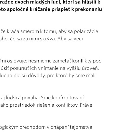
ražde dvoch mladých ľudí, ktorí sa hlásili k
to spoločné kráčanie prispieť k prekonaniu
tože kráča smerom k tomu, aby sa polarizácie
ho, čo sa za nimi skrýva. Aby sa veci
eľmi oslovuje: nesmieme zametať konflikty pod
okúsiť posunúť ich vnímanie na vyššiu úroveň.
ducho nie sú dôvody, pre ktoré by sme mali
u aj ľudská povaha. Sme konfrontovaní
ako prostriedok riešenia konfliktov. Práve
logickým prechodom v chápaní tajomstva