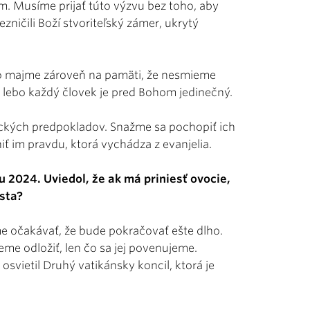
. Musíme prijať túto výzvu bez toho, aby
zničili Boží stvoriteľský zámer, ukrytý
 No majme zároveň na pamäti, že nesmieme
j, lebo každý človek je pred Bohom jedinečný.
ických predpokladov. Snažme sa pochopiť ich
ť im pravdu, ktorá vychádza z evanjelia.
u 2024. Uviedol, že ak má priniesť ovocie,
sta?
íme očakávať, že bude pokračovať ešte dlho.
me odložiť, len čo sa jej povenujeme.
 osvietil Druhý vatikánsky koncil, ktorá je