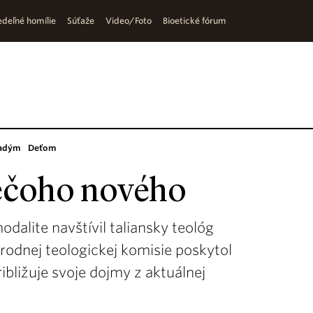
deľné homílie
Súťaže
Video/Foto
Bioetické fórum
adým
Deťom
iečoho nového
odalite navštívil taliansky teológ
odnej teologickej komisie poskytol
ribližuje svoje dojmy z aktuálnej