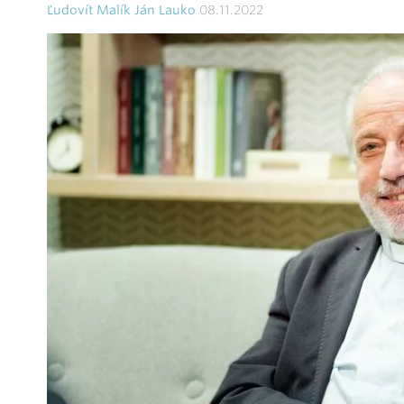
Ľudovít Malík Ján Lauko
08.11.2022