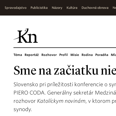
Spravodajstvo
Publicistika
Názory
Kultúra
Duchovná obnova
Ne
Téma
Reportáž
Rozhovor
Profil
Misie
Rodina
Poradňa
Ml
Sme na začiatku n
Slovensko pri príležitosti konferencie o syn
PIERO CODA. Generálny sekretár Medzinár
rozhovor
Katolíckym novinám
, v ktorom p
synody.