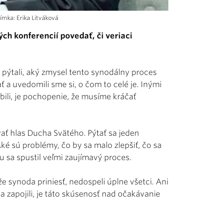
ímka: Erika Litváková
ch konferencií povedať, či veriaci
pýtali, aký zmysel tento synodálny proces
 a uvedomili sme si, o čom to celé je. Inými
bili, je pochopenie, že musíme kráčať
ať hlas Ducha Svätého. Pýtať sa jeden
Aké sú problémy, čo by sa malo zlepšiť, čo sa
mu sa spustil veľmi zaujímavý proces.
synoda priniesť, nedospeli úplne všetci. Ani
sa zapojili, je táto skúsenosť nad očakávanie