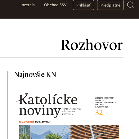
Inzercia
Obchod SSV
Prihlásiť
Predplatné
Rozhovor
Najnovšie KN