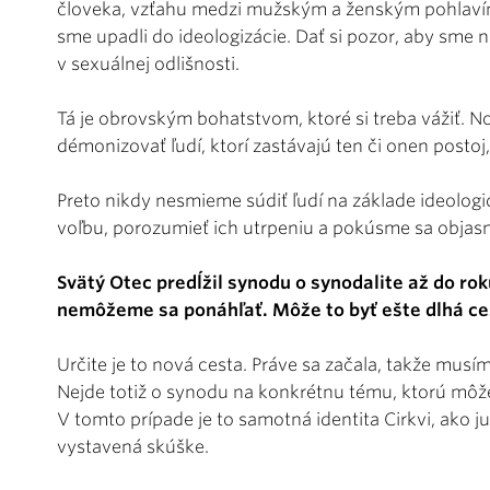
človeka, vzťahu medzi mužským a ženským pohlavím
sme upadli do ideologizácie. Dať si pozor, aby sme ne
v sexuálnej odlišnosti.
Tá je obrovským bohatstvom, ktoré si treba vážiť.
démonizovať ľudí, ktorí zastávajú ten či onen posto
Preto nikdy nesmieme súdiť ľudí na základe ideolog
voľbu, porozumieť ich utrpeniu a pokúsme sa objasni
Svätý Otec predĺžil synodu o synodalite až do rok
nemôžeme sa ponáhľať. Môže to byť ešte dlhá ce
Určite je to nová cesta. Práve sa začala, takže mus
Nejde totiž o synodu na konkrétnu tému, ktorú môže
V tomto prípade je to samotná identita Cirkvi, ako ju
vystavená skúške.