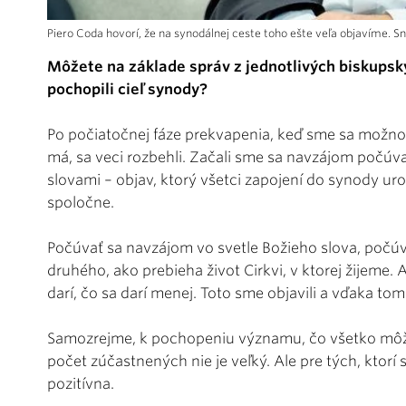
Piero Coda hovorí, že na synodálnej ceste toho ešte veľa objavíme. Sn
Môžete na základe správ z jednotlivých biskupský
pochopili cieľ synody?
Po počiatočnej fáze prekvapenia, keď sme sa možno 
má, sa veci rozbehli. Začali sme sa navzájom počúvať
slovami – objav, ktorý všetci zapojení do synody uro
spoločne.
Počúvať sa navzájom vo svetle Božieho slova, počúv
druhého, ako prebieha život Cirkvi, v ktorej žijeme. 
darí, čo sa darí menej. Toto sme objavili a vďaka to
Samozrejme, k pochopeniu významu, čo všetko môže 
počet zúčastnených nie je veľký. Ale pre tých, ktorí 
pozitívna.