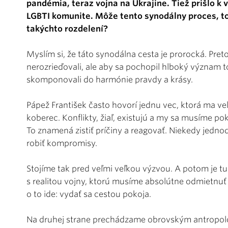
pandémia, teraz vojna na Ukrajine. Tiež prišlo k v
LGBTI komunite. Môže tento synodálny proces, to
takýchto rozdelení?
Myslím si, že táto synodálna cesta je prorocká. Pre
nerozrieďovali, ale aby sa pochopil hlboký význam to
skomponovali do harmónie pravdy a krásy.
Pápež František často hovorí jednu vec, ktorá ma v
koberec. Konflikty, žiaľ, existujú a my sa musíme p
To znamená zistiť príčiny a reagovať. Niekedy jedno
robiť kompromisy.
Stojíme tak pred veľmi veľkou výzvou. A potom je t
s realitou vojny, ktorú musíme absolútne odmietnuť 
o to ide: vydať sa cestou pokoja.
Na druhej strane prechádzame obrovským antropo