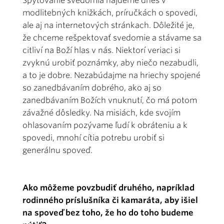
Spytovanie svedomia nájdeme dnes v
modlitebných knižkách, príručkách o spovedi,
ale aj na internetových stránkach. Dôležité je,
že chceme rešpektovať svedomie a stávame sa
citliví na Boží hlas v nás. Niektorí veriaci si
zvyknú urobiť poznámky, aby niečo nezabudli,
a to je dobre. Nezabúdajme na hriechy spojené
so zanedbávaním dobrého, ako aj so
zanedbávaním Božích vnuknutí, čo má potom
závažné dôsledky. Na misiách, kde svojím
ohlasovaním pozývame ľudí k obráteniu a k
spovedi, mnohí cítia potrebu urobiť si
generálnu spoveď.
Ako môžeme povzbudiť druhého, napríklad
rodinného príslušníka či kamaráta, aby išiel
na spoveď bez toho, že ho do toho budeme