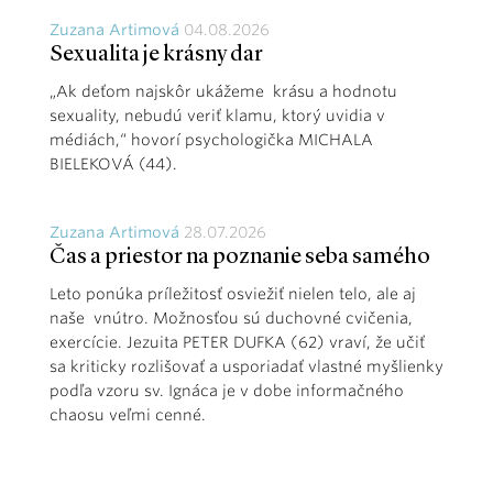
Zuzana Artimová
04.08.2026
Sexualita je krásny dar
„Ak deťom najskôr ukážeme krásu a hodnotu
sexuality, nebudú veriť klamu, ktorý uvidia v
médiách,“ hovorí psychologička MICHALA
BIELEKOVÁ (44).
Zuzana Artimová
28.07.2026
Čas a priestor na poznanie seba samého
Leto ponúka príležitosť osviežiť nielen telo, ale aj
naše vnútro. Možnosťou sú duchovné cvičenia,
exercície. Jezuita PETER DUFKA (62) vraví, že učiť
sa kriticky rozlišovať a usporiadať vlastné myšlienky
podľa vzoru sv. Ignáca je v dobe informačného
chaosu veľmi cenné.