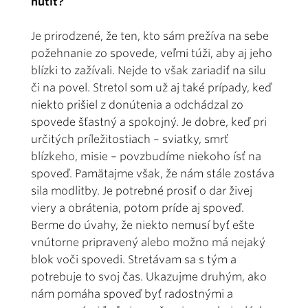
nútiť?
Je prirodzené, že ten, kto sám prežíva na sebe
požehnanie zo spovede, veľmi túži, aby aj jeho
blízki to zažívali. Nejde to však zariadiť na silu
či na povel. Stretol som už aj také prípady, keď
niekto prišiel z donútenia a odchádzal zo
spovede šťastný a spokojný. Je dobre, keď pri
určitých príležitostiach – sviatky, smrť
blízkeho, misie – povzbudíme niekoho ísť na
spoveď. Pamätajme však, že nám stále zostáva
sila modlitby. Je potrebné prosiť o dar živej
viery a obrátenia, potom príde aj spoveď.
Berme do úvahy, že niekto nemusí byť ešte
vnútorne pripravený alebo možno má nejaký
blok voči spovedi. Stretávam sa s tým a
potrebuje to svoj čas. Ukazujme druhým, ako
nám pomáha spoveď byť radostnými a