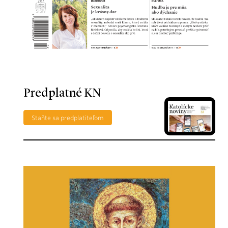
Predplatné KN
Staňte sa predplatiteľom