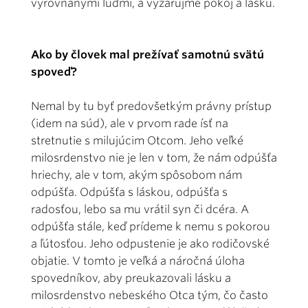
vyrovnanými ľuďmi, a vyžarujme pokoj a lásku.
Ako by človek mal prežívať samotnú svätú
spoveď?
Nemal by tu byť predovšetkým právny prístup
(idem na súd), ale v prvom rade ísť na
stretnutie s milujúcim Otcom. Jeho veľké
milosrdenstvo nie je len v tom, že nám odpúšťa
hriechy, ale v tom, akým spôsobom nám
odpúšťa. Odpúšťa s láskou, odpúšťa s
radosťou, lebo sa mu vrátil syn či dcéra. A
odpúšťa stále, keď prídeme k nemu s pokorou
a ľútosťou. Jeho odpustenie je ako rodičovské
objatie. V tomto je veľká a náročná úloha
spovedníkov, aby preukazovali lásku a
milosrdenstvo nebeského Otca tým, čo často