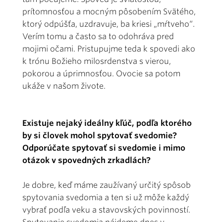
prítomnosťou a mocným pôsobením Svätého,
ktorý odpúšťa, uzdravuje, ba kriesi „mŕtveho“.
Verím tomu a často sa to odohráva pred
mojimi očami. Pristupujme teda k spovedi ako
k trónu Božieho milosrdenstva s vierou,
pokorou a úprimnosťou. Ovocie sa potom
ukáže v našom živote.
Existuje nejaký ideálny kľúč, podľa ktorého
by si človek mohol spytovať svedomie?
Odporúčate spytovať si svedomie i mimo
otázok v spovedných zrkadlách?
Je dobre, keď máme zaužívaný určitý spôsob
spytovania svedomia a ten si už môže každý
vybrať podľa veku a stavovských povinností.