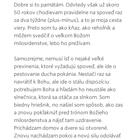
Dobre si to pamätám. Odvtedy však už skoro
50 rokov chodievam pravidelne na spoveď raz
za dva týždne (plus-mínus), a to je moja cesta
viery. Preto som tu ako kňaz, ako rehoľník a
môžem svedčiť o veľkom Božom
milosrdenstve, lebo ho prežívam.
Samozrejme, nemusí ísť o nejaké veľké
previnenia, ktoré vyžadujú spoveď, ale ide o
pestovanie ducha pokánia. Nestačí raz sa
navrátiť k Bohu, ale ide o stálu dispozíciu:
potrebujem Boha a hľadám ho neustále ako
slnečnica, ktorá sa otáča za slnkom. Som
biedny hriešnik, no našiel som spôsob, ako zas
a znovu pokľaknúť pred trónom Božieho
milosrdenstva a nájsť tam uzdravenie.
Prichádzam domov a dvere sú otvorené.
Znovu nachádzam pokoj a novú silu odolávať