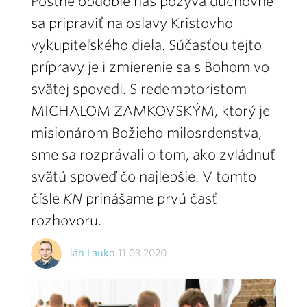
Pôstne obdobie nás pozýva duchovne
sa pripraviť na oslavy Kristovho
vykupiteľského diela. Súčasťou tejto
prípravy je i zmierenie sa s Bohom vo
svätej spovedi. S redemptoristom
MICHALOM ZAMKOVSKÝM, ktorý je
misionárom Božieho milosrdenstva,
sme sa rozprávali o tom, ako zvládnuť
svätú spoveď čo najlepšie. V tomto
čísle
KN
prinášame prvú časť
rozhovoru.
Ján Lauko
11.03.2020