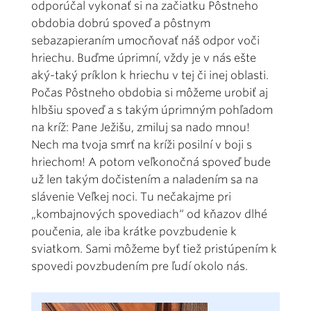
odporúčal vykonať si na začiatku Pôstneho
obdobia dobrú spoveď a pôstnym
sebazapieraním umocňovať náš odpor voči
hriechu. Buďme úprimní, vždy je v nás ešte
aký-taký príklon k hriechu v tej či inej oblasti.
Počas Pôstneho obdobia si môžeme urobiť aj
hlbšiu spoveď a s takým úprimným pohľadom
na kríž: Pane Ježišu, zmiluj sa nado mnou!
Nech ma tvoja smrť na kríži posilní v boji s
hriechom! A potom veľkonočná spoveď bude
už len takým dočistením a naladením sa na
slávenie Veľkej noci. Tu nečakajme pri
„kombajnových spovediach“ od kňazov dlhé
poučenia, ale iba krátke povzbudenie k
sviatkom. Sami môžeme byť tiež pristúpením k
spovedi povzbudením pre ľudí okolo nás.