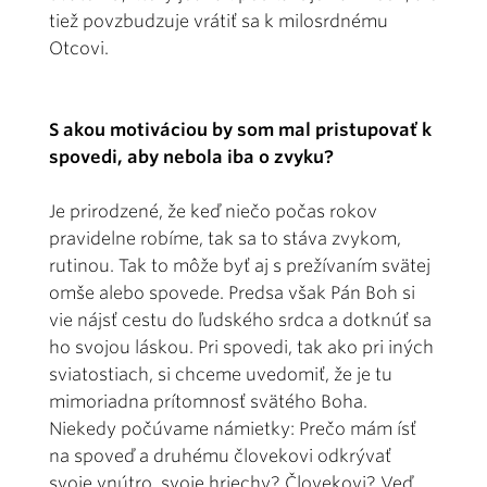
tiež povzbudzuje vrátiť sa k milosrdnému
Otcovi.
S akou motiváciou by som mal pristupovať k
spovedi, aby nebola iba o zvyku?
Je prirodzené, že keď niečo počas rokov
pravidelne robíme, tak sa to stáva zvykom,
rutinou. Tak to môže byť aj s prežívaním svätej
omše alebo spovede. Predsa však Pán Boh si
vie nájsť cestu do ľudského srdca a dotknúť sa
ho svojou láskou. Pri spovedi, tak ako pri iných
sviatostiach, si chceme uvedomiť, že je tu
mimoriadna prítomnosť svätého Boha.
Niekedy počúvame námietky: Prečo mám ísť
na spoveď a druhému človekovi odkrývať
svoje vnútro, svoje hriechy? Človekovi? Veď