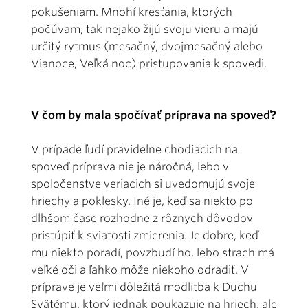
pokušeniam. Mnohí kresťania, ktorých
počúvam, tak nejako žijú svoju vieru a majú
určitý rytmus (mesačný, dvojmesačný alebo
Vianoce, Veľká noc) pristupovania k spovedi.
V čom by mala spočívať príprava na spoveď?
V prípade ľudí pravidelne chodiacich na
spoveď príprava nie je náročná, lebo v
spoločenstve veriacich si uvedomujú svoje
hriechy a poklesky. Iné je, keď sa niekto po
dlhšom čase rozhodne z rôznych dôvodov
pristúpiť k sviatosti zmierenia. Je dobre, keď
mu niekto poradí, povzbudí ho, lebo strach má
veľké oči a ľahko môže niekoho odradiť. V
príprave je veľmi dôležitá modlitba k Duchu
Svätému, ktorý jednak poukazuje na hriech, ale