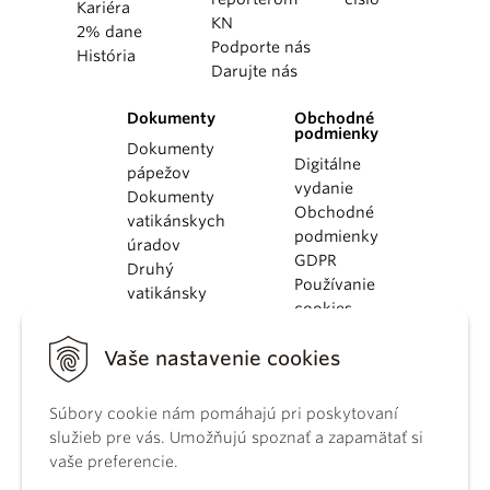
Kariéra
KN
2% dane
Podporte nás
História
Darujte nás
Dokumenty
Obchodné
podmienky
Dokumenty
Digitálne
pápežov
vydanie
Dokumenty
Obchodné
vatikánskych
podmienky
úradov
GDPR
Druhý
Používanie
vatikánsky
cookies
koncil
Dokumenty
Vaše nastavenie cookies
KBS
Kódex
kánonického
Súbory cookie nám pomáhajú pri poskytovaní
práva
služieb pre vás. Umožňujú spoznať a zapamätať si
Katechizmus
vaše preferencie.
Katolíckej