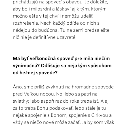
prichádzajú na spoveď s obavou. Je dôležité,
aby boli milosrdní a láskaví aj k tým, ktorým
možno ešte v tej chvíli nemôžu udeliť
rozhrešenie. Nech každý odíde od nich s
nádejou do budúcna. Tu na zemi predsa ešte
nič nie je definitívne uzavreté.
Má byť veľkonočná spoveď pre mňa niečím
výnimočná? Odlišuje sa nejakým spôsobom
od bežnej spovede?
Áno, sme príliš zvyknutí na hromadné spovede
pred Veľkou nocou. No, lebo sa patrí na
sviatky; lebo aspoň raz do roka treba ísť. A aj
za to treba Bohu poďakovať, lebo stále je tu
nejaké spojenie s Bohom, spojenie s Cirkvou a
vždy sa niečo nové môže začať. Ja by som však