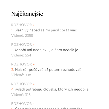
Najčítanejšie
ROZHOVOR
Bláznivý nápad sa mi páčil čoraz viac
Videné: 2358
ROZHOVOR
Mnohí ani neobjavili, o čom nedeľa je
Videné: 554
ROZHOVOR
Najskôr počúvať, až potom rozhodovať
Videné: 338
ROZHOVOR
Mladí potrebujú človeka, ktorý ich neodbije
Videné: 318
ROZHOVOR
Čas a priestor na poznanie seba samého