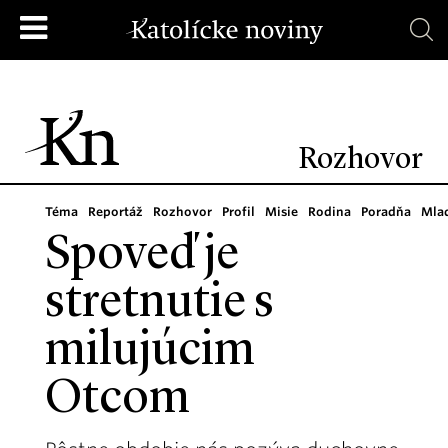
Rozhovor
Téma
Reportáž
Rozhovor
Profil
Misie
Rodina
Poradňa
Mla
Spoveď je
stretnutie s
milujúcim
Otcom