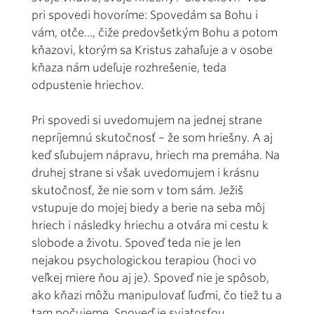
pri spovedi hovoríme: Spovedám sa Bohu i
vám, otče..., čiže predovšetkým Bohu a potom
kňazovi, ktorým sa Kristus zahaľuje a v osobe
kňaza nám udeľuje rozhrešenie, teda
odpustenie hriechov.
Pri spovedi si uvedomujem na jednej strane
nepríjemnú skutočnosť – že som hriešny. A aj
keď sľubujem nápravu, hriech ma premáha. Na
druhej strane si však uvedomujem i krásnu
skutočnosť, že nie som v tom sám. Ježiš
vstupuje do mojej biedy a berie na seba môj
hriech i následky hriechu a otvára mi cestu k
slobode a životu. Spoveď teda nie je len
nejakou psychologickou terapiou (hoci vo
veľkej miere ňou aj je). Spoveď nie je spôsob,
ako kňazi môžu manipulovať ľuďmi, čo tiež tu a
tam počujeme. Spoveď je sviatosťou,