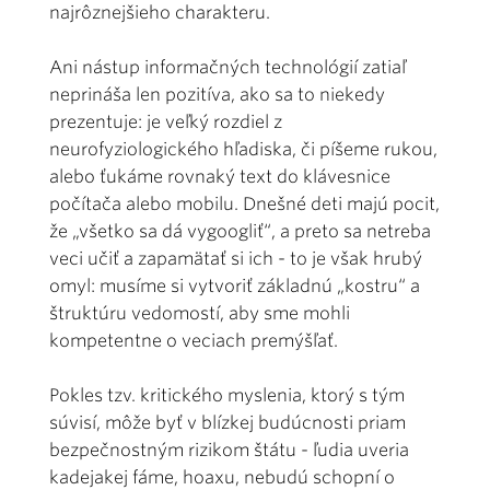
najrôznejšieho charakteru.
Ani nástup informačných technológií zatiaľ
neprináša len pozitíva, ako sa to niekedy
prezentuje: je veľký rozdiel z
neurofyziologického hľadiska, či píšeme rukou,
alebo ťukáme rovnaký text do klávesnice
počítača alebo mobilu. Dnešné deti majú pocit,
že „všetko sa dá vygoogliť“, a preto sa netreba
veci učiť a zapamätať si ich - to je však hrubý
omyl: musíme si vytvoriť základnú „kostru“ a
štruktúru vedomostí, aby sme mohli
kompetentne o veciach premýšľať.
Pokles tzv. kritického myslenia, ktorý s tým
súvisí, môže byť v blízkej budúcnosti priam
bezpečnostným rizikom štátu - ľudia uveria
kadejakej fáme, hoaxu, nebudú schopní o