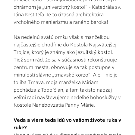
chrámom je „univerzitný kostol“ - Katedrála sv.
Jána Krstiteľa. Je to úžasná architektúra
vrcholného manierizmu a raného baroka!
Na nedeľnú svätú omšu však s manželkou
najčastejšie chodíme do Kostola Najsvätejšej
Trojice, ktorý je známy ako jezuitský kostol.
Tiež som rád, že sa v súčasnosti rekonštruuje
centrum mesta, obnovuje sa tak postupne v
minulosti slávne „trnavské korzo“. Ale – nie je
to iba Trnava, moja manželka Miriam
pochádza z Topoľčian, a tam takisto naozaj
veľmi radi navštevujeme nedeľné bohoslužby v
Kostole Nanebovzatia Panny Márie.
Veda a viera teda idú vo vašom živote ruka v
ruke?