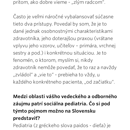
pritom, ako dobre vieme - „zlým radcom“.
Často je veľmi náročné vybalansovať súčasne
tieto dva prístupy. Povedal by som, že je to
dané jednak osobnostnými charakteristikami
zdravotníka, jeho doterajšou praxou (vrátane
vplyvu jeho vzorov, učiteľov – primára, vrchnej
sestry a pod.) i konkrétnou situáciou. Je to
fenomén, o ktorom, myslím si, nikdy
zdravotník nemôže povedať, že to raz a navždy
„zvládol“ a „vie to“ - prebieha to vždy, u
každého konkrétneho pacienta, „od začiatku“.
Medzi oblasti vášho vedeckého a odborného
záujmu patrí sociálna pediatria. Čo si pod
týmto pojmom možno na Slovensku
predstaviť?
Pediatria (z gréckeho slova paidos - dieťa) je