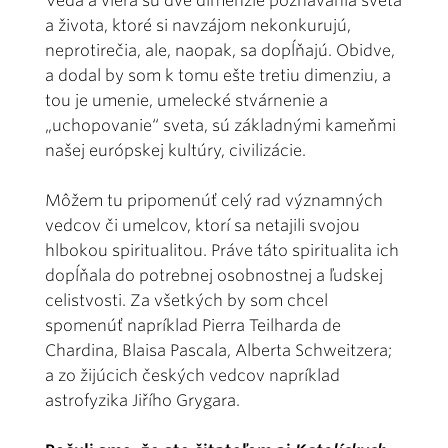
Veda a viera sú dve dimenzie poznávania sveta
a života, ktoré si navzájom nekonkurujú,
neprotirečia, ale, naopak, sa dopĺňajú. Obidve,
a dodal by som k tomu ešte tretiu dimenziu, a
tou je umenie, umelecké stvárnenie a
„uchopovanie“ sveta, sú základnými kameňmi
našej európskej kultúry, civilizácie.
Môžem tu pripomenúť celý rad významných
vedcov či umelcov, ktorí sa netajili svojou
hlbokou spiritualitou. Práve táto spiritualita ich
dopĺňala do potrebnej osobnostnej a ľudskej
celistvosti. Za všetkých by som chcel
spomenúť napríklad Pierra Teilharda de
Chardina, Blaisa Pascala, Alberta Schweitzera;
a zo žijúcich českých vedcov napríklad
astrofyzika Jiřího Grygara.