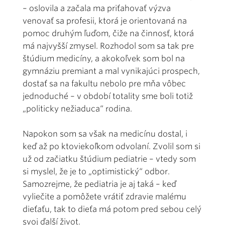
– oslovila a začala ma priťahovať výzva
venovať sa profesii, ktorá je orientovaná na
pomoc druhým ľuďom, čiže na činnosť, ktorá
má najvyšší zmysel. Rozhodol som sa tak pre
štúdium medicíny, a akokoľvek som bol na
gymnáziu premiant a mal vynikajúci prospech,
dostať sa na fakultu nebolo pre mňa vôbec
jednoduché – v období totality sme boli totiž
„politicky nežiaduca“ rodina.
Napokon som sa však na medicínu dostal, i
keď až po ktoviekoľkom odvolaní. Zvolil som si
už od začiatku štúdium pediatrie – vtedy som
si myslel, že je to „optimistický“ odbor.
Samozrejme, že pediatria je aj taká – keď
vyliečite a pomôžete vrátiť zdravie malému
dieťaťu, tak to dieťa má potom pred sebou celý
svoj ďalší život.