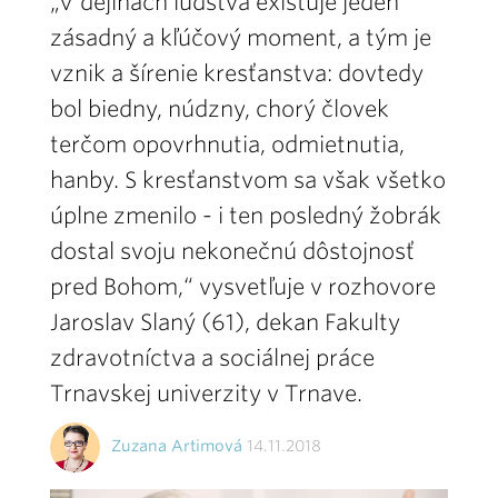
„V dejinách ľudstva existuje jeden
zásadný a kľúčový moment, a tým je
vznik a šírenie kresťanstva: dovtedy
bol biedny, núdzny, chorý človek
terčom opovrhnutia, odmietnutia,
hanby. S kresťanstvom sa však všetko
úplne zmenilo - i ten posledný žobrák
dostal svoju nekonečnú dôstojnosť
pred Bohom,“ vysvetľuje v rozhovore
Jaroslav Slaný (61), dekan Fakulty
zdravotníctva a sociálnej práce
Trnavskej univerzity v Trnave.
Zuzana Artimová
14.11.2018