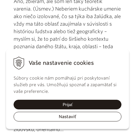
Áno, zbieram, ale som len taký teoretik
varenia. (Úsmev.) Neberiem kuchárske umenie
ako niečo izolované, čo sa týka iba žalúdka, ale
vždy ma táto oblasť zaujímala v súvislosti s
históriou ľudstva alebo tiež geograficky –
myslím si, že to patrí do širšieho kontextu
poznania daného štátu, kraja, oblasti – teda
nielen príroda, história, umelecké pamiatky,
významní rodáci, ale aj to, čo sa tam je a prečo.
Vaše nastavenie cookies
Aj keď ako lekár viem, že asi najlepším
Súbory cookie nám pomáhajú pri poskytovaní
príkladom racionálnej, „zdravej“ kuchyne je
služieb pre vás. Umožňujú spoznať a zapamätať si
vaše preferencie.
bez debaty grécka kuchyňa, mám rád tú
„našu“ - kuchyňu bývalého Rakúsko-Uhorska,
Prijať
ktorá zahŕňa množstvo rozličných i
historických kuchýň – slovenskú, maďarskú,
Nastaviť
poľskú, českú, nemeckú, taliansku, balkánsku,
židovskú, orientálnu...