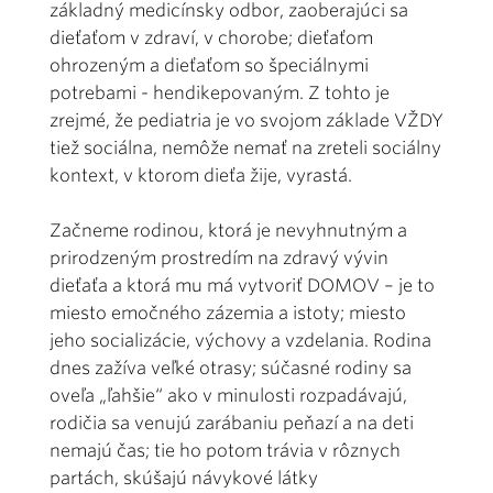
základný medicínsky odbor, zaoberajúci sa
dieťaťom v zdraví, v chorobe; dieťaťom
ohrozeným a dieťaťom so špeciálnymi
potrebami - hendikepovaným. Z tohto je
zrejmé, že pediatria je vo svojom základe VŽDY
tiež sociálna, nemôže nemať na zreteli sociálny
kontext, v ktorom dieťa žije, vyrastá.
Začneme rodinou, ktorá je nevyhnutným a
prirodzeným prostredím na zdravý vývin
dieťaťa a ktorá mu má vytvoriť DOMOV – je to
miesto emočného zázemia a istoty; miesto
jeho socializácie, výchovy a vzdelania. Rodina
dnes zažíva veľké otrasy; súčasné rodiny sa
oveľa „ľahšie“ ako v minulosti rozpadávajú,
rodičia sa venujú zarábaniu peňazí a na deti
nemajú čas; tie ho potom trávia v rôznych
partách, skúšajú návykové látky