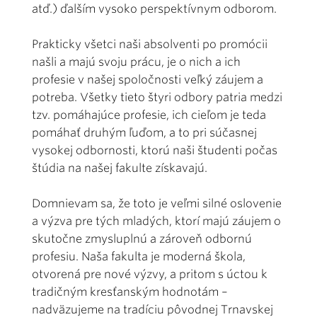
atď.) ďalším vysoko perspektívnym odborom.
Prakticky všetci naši absolventi po promócii
našli a majú svoju prácu, je o nich a ich
profesie v našej spoločnosti veľký záujem a
potreba. Všetky tieto štyri odbory patria medzi
tzv. pomáhajúce profesie, ich cieľom je teda
pomáhať druhým ľuďom, a to pri súčasnej
vysokej odbornosti, ktorú naši študenti počas
štúdia na našej fakulte získavajú.
Domnievam sa, že toto je veľmi silné oslovenie
a výzva pre tých mladých, ktorí majú záujem o
skutočne zmysluplnú a zároveň odbornú
profesiu. Naša fakulta je moderná škola,
otvorená pre nové výzvy, a pritom s úctou k
tradičným kresťanským hodnotám –
nadväzujeme na tradíciu pôvodnej Trnavskej