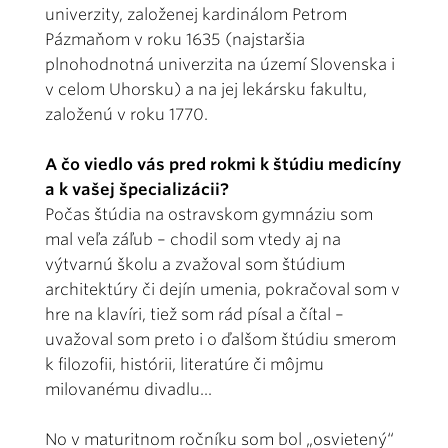
univerzity, založenej kardinálom Petrom
Pázmaňom v roku 1635 (najstaršia
plnohodnotná univerzita na území Slovenska i
v celom Uhorsku) a na jej lekársku fakultu,
založenú v roku 1770.
A čo viedlo vás pred rokmi k štúdiu medicíny
a k vašej špecializácii?
Počas štúdia na ostravskom gymnáziu som
mal veľa záľub – chodil som vtedy aj na
výtvarnú školu a zvažoval som štúdium
architektúry či dejín umenia, pokračoval som v
hre na klavíri, tiež som rád písal a čítal –
uvažoval som preto i o ďalšom štúdiu smerom
k filozofii, histórii, literatúre či môjmu
milovanému divadlu...
No v maturitnom ročníku som bol „osvietený“