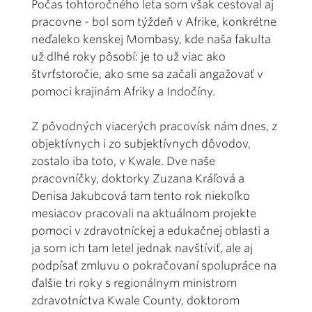
Počas tohtoročného leta som však cestoval aj
pracovne - bol som týždeň v Afrike, konkrétne
neďaleko kenskej Mombasy, kde naša fakulta
už dlhé roky pôsobí: je to už viac ako
štvrťstoročie, ako sme sa začali angažovať v
pomoci krajinám Afriky a Indočíny.
Z pôvodných viacerých pracovísk nám dnes, z
objektívnych i zo subjektívnych dôvodov,
zostalo iba toto, v Kwale. Dve naše
pracovníčky, doktorky Zuzana Kráľová a
Denisa Jakubcová tam tento rok niekoľko
mesiacov pracovali na aktuálnom projekte
pomoci v zdravotníckej a edukačnej oblasti a
ja som ich tam letel jednak navštíviť, ale aj
podpísať zmluvu o pokračovaní spolupráce na
ďalšie tri roky s regionálnym ministrom
zdravotníctva Kwale County, doktorom