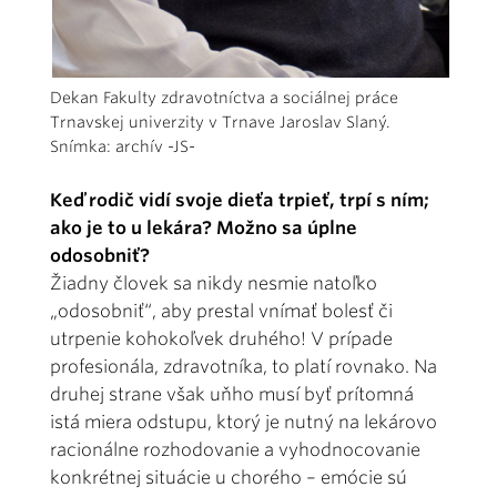
Dekan Fakulty zdravotníctva a sociálnej práce
Trnavskej univerzity v Trnave Jaroslav Slaný.
Snímka: archív -JS-
Keď rodič vidí svoje dieťa trpieť, trpí s ním;
ako je to u lekára? Možno sa úplne
odosobniť?
Žiadny človek sa nikdy nesmie natoľko
„odosobniť“, aby prestal vnímať bolesť či
utrpenie kohokoľvek druhého! V prípade
profesionála, zdravotníka, to platí rovnako. Na
druhej strane však uňho musí byť prítomná
istá miera odstupu, ktorý je nutný na lekárovo
racionálne rozhodovanie a vyhodnocovanie
konkrétnej situácie u chorého – emócie sú