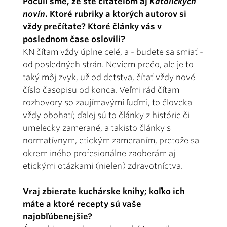
Počuli sme, že ste čitateľom aj
Katolíckych
novín
. Ktoré rubriky a ktorých autorov si
vždy prečítate? Ktoré články vás v
poslednom čase oslovili?
KN čítam vždy úplne celé, a - budete sa smiať -
od posledných strán. Neviem prečo, ale je to
taký môj zvyk, už od detstva, čítať vždy nové
číslo časopisu od konca. Veľmi rád čítam
rozhovory so zaujímavými ľuďmi, to človeka
vždy obohatí; ďalej sú to články z histórie či
umelecky zamerané, a takisto články s
normatívnym, etickým zameraním, pretože sa
okrem iného profesionálne zaoberám aj
etickými otázkami (nielen) zdravotníctva.
Vraj zbierate kuchárske knihy; koľko ich
máte a ktoré recepty sú vaše
najobľúbenejšie?