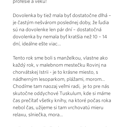
profesie a veku!
Dovolenka by tiež mala byť dostatočne dlhá –
je častým nešvárom poslednej doby, že ľudia
sú na dovolenke len pár dní – dostatočná
dovolenka by nemala byť kratšia než 10 – 14
dní, ideálne ešte viac...
Tento rok sme boli s manželkou, vlastne ako
každý rok, v malebnom mestečku Rovinj na
chorvátskej Istrii - je to krásne miesto, s
nádherným lesoparkom, plážami, morom...
Chodíme tam naozaj veľmi radi, je to pre nás
skutočne oddychové Tuskulum, kde si máme
čas prečítať všetky knihy, na ktoré počas roka
nebol čas, užijeme si tam vrchovatú mieru
relaxu, slniečka, mora...