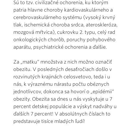
Sú to tzv. civilizačné ochorenia, ku ktorým
patria hlavne choroby kardiovaskulárneho a
cerebrovaskulárneho systému (vysoký krvný
tlak, ischemická choroba srdca, ateroskleróza,
mozgová mŕtvica), cukrovku 2. typu, celý rad
onkologických chorôb, poruchy pohybového
aparátu, psychiatrické ochorenia a ďalšie.
Za „matku“ množstva z nich možno označiť
obezitu. V posledných desaťročiach došlo v
rozvinutých krajinách celosvetovo, teda i u
nás, k výraznému nárastu počtu obéznych
jednotlivcov, dokonca sa hovorí o „epidémii“
obezity. Obezita sa dnes u nás vyskytuje u 7
percent detskej populácie a výskyt nadváhy u
ďalších 7 percent! V absolútnych číslach to
predstavuje tisíce mladých ľudí!