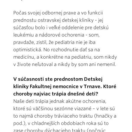
Počas svojej odbornej praxe a vo funkcii
prednostu ostravskej detskej kliniky - jej
súčasťou bolo i veľké oddelenie pre detskú
leukémiu a nádorové ochorenia - som,
pravdaže, zistil, že pediatria nie je iba
optimistická. No rozhodnutie dať sa na
medicínu, a konkrétne na pediatriu, som nikdy
v živote neľutoval a nikdy by som ani nemenil.
V súčasnosti ste prednostom Detskej
kliniky Fakultnej nemocnice v Trnave. Ktoré
choroby najviac trápia dnešné deti?
Naše deti trápia jednak akútne ochorenia,
ktoré sú väčšinou sezónne viazané – v lete sú
to najmä choroby tráviaceho traktu (hnačky a
pod.), v chladnejších obdobiach roka sú to
zase choroby dýchacieho traktu (počnúc