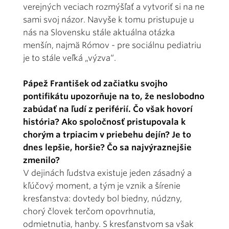
verejných veciach rozmýšľať a vytvoriť si na ne
sami svoj názor. Navyše k tomu pristupuje u
nás na Slovensku stále aktuálna otázka
menšín, najmä Rómov - pre sociálnu pediatriu
je to stále veľká „výzva“.
Pápež František od začiatku svojho
pontifikátu upozorňuje na to, že neslobodno
zabúdať na ľudí z periférií. Čo však hovorí
história? Ako spoločnosť pristupovala k
chorým a trpiacim v priebehu dejín? Je to
dnes lepšie, horšie? Čo sa najvýraznejšie
zmenilo?
V dejinách ľudstva existuje jeden zásadný a
kľúčový moment, a tým je vznik a šírenie
kresťanstva: dovtedy bol biedny, núdzny,
chorý človek terčom opovrhnutia,
odmietnutia, hanby. S kresťanstvom sa však