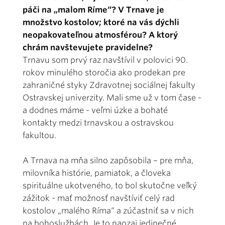
páči na „malom Ríme“? V Trnave je
množstvo kostolov; ktoré na vás dýchli
neopakovateľnou atmosférou? A ktorý
chrám navštevujete pravidelne?
Trnavu som prvý raz navštívil v polovici 90.
rokov minulého storočia ako prodekan pre
zahraničné styky Zdravotnej sociálnej fakulty
Ostravskej univerzity. Mali sme už v tom čase -
a dodnes máme - veľmi úzke a bohaté
kontakty medzi trnavskou a ostravskou
fakultou.
A Trnava na mňa silno zapôsobila – pre mňa,
milovníka histórie, pamiatok, a človeka
spirituálne ukotveného, to bol skutočne veľký
zážitok - mať možnosť navštíviť celý rad
kostolov „malého Ríma“ a zúčastniť sa v nich
na bohoslužbách. Je to naozaj jedinečné