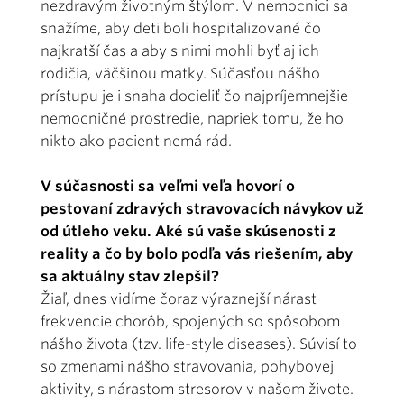
nezdravým životným štýlom. V nemocnici sa
snažíme, aby deti boli hospitalizované čo
najkratší čas a aby s nimi mohli byť aj ich
rodičia, väčšinou matky. Súčasťou nášho
prístupu je i snaha docieliť čo najpríjemnejšie
nemocničné prostredie, napriek tomu, že ho
nikto ako pacient nemá rád.
V súčasnosti sa veľmi veľa hovorí o
pestovaní zdravých stravovacích návykov už
od útleho veku. Aké sú vaše skúsenosti z
reality a čo by bolo podľa vás riešením, aby
sa aktuálny stav zlepšil?
Žiaľ, dnes vidíme čoraz výraznejší nárast
frekvencie chorôb, spojených so spôsobom
nášho života (tzv. life-style diseases). Súvisí to
so zmenami nášho stravovania, pohybovej
aktivity, s nárastom stresorov v našom živote.