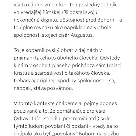
všetko úplne zmenilo - i ten posledný žobrák
vo vtedajšej Rímskej ríši dostal svoju
nekonečnú dignitu, dôstojnosť pred Bohom – a
to úplne rovnakú ako napríklad na vrchole
spoločnosti stojaci cisár Augustus.
To je kopernikovský obrat v dejinách v
prijímaní takéhoto úbohého človeka! Odvtedy
k nám v osobe trpiaceho prichádza sám trpiaci
Kristus a starostlivosť o takéhoto človeka,
trebárs aj z úplnej „spodiny spoločnosti“, sa,
naopak, stáva posvätnou.
V tomto kontexte chápeme aj pojmy dodnes
používané a to, že pomáhajúce profesie
(zdravotníci, sociálni pracovníci atď.) sú k
týmto ľuďom povolaní či poslaní - vtedy sa to
chápalo ako byť „povolaný“ Bohom na službu