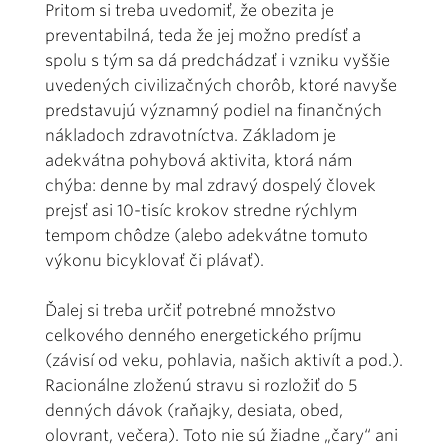
Pritom si treba uvedomiť, že obezita je
preventabilná, teda že jej možno predísť a
spolu s tým sa dá predchádzať i vzniku vyššie
uvedených civilizačných chorôb, ktoré navyše
predstavujú významný podiel na finančných
nákladoch zdravotníctva. Základom je
adekvátna pohybová aktivita, ktorá nám
chýba: denne by mal zdravý dospelý človek
prejsť asi 10-tisíc krokov stredne rýchlym
tempom chôdze (alebo adekvátne tomuto
výkonu bicyklovať či plávať).
Ďalej si treba určiť potrebné množstvo
celkového denného energetického príjmu
(závisí od veku, pohlavia, našich aktivít a pod.).
Racionálne zloženú stravu si rozložiť do 5
denných dávok (raňajky, desiata, obed,
olovrant, večera). Toto nie sú žiadne „čary“ ani