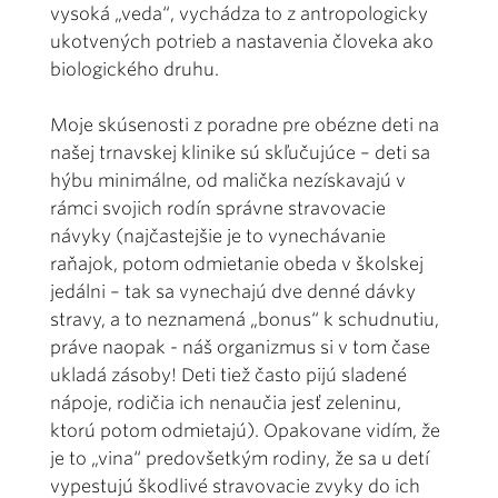
vysoká „veda“, vychádza to z antropologicky
ukotvených potrieb a nastavenia človeka ako
biologického druhu.
Moje skúsenosti z poradne pre obézne deti na
našej trnavskej klinike sú skľučujúce – deti sa
hýbu minimálne, od malička nezískavajú v
rámci svojich rodín správne stravovacie
návyky (najčastejšie je to vynechávanie
raňajok, potom odmietanie obeda v školskej
jedálni – tak sa vynechajú dve denné dávky
stravy, a to neznamená „bonus“ k schudnutiu,
práve naopak - náš organizmus si v tom čase
ukladá zásoby! Deti tiež často pijú sladené
nápoje, rodičia ich nenaučia jesť zeleninu,
ktorú potom odmietajú). Opakovane vidím, že
je to „vina“ predovšetkým rodiny, že sa u detí
vypestujú škodlivé stravovacie zvyky do ich