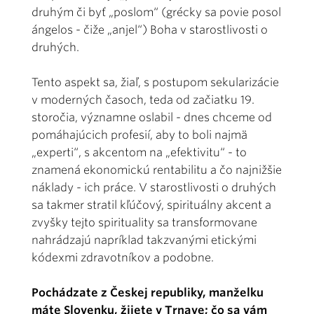
druhým či byť „poslom“ (grécky sa povie posol
ángelos - čiže „anjel“) Boha v starostlivosti o
druhých.
Tento aspekt sa, žiaľ, s postupom sekularizácie
v moderných časoch, teda od začiatku 19.
storočia, významne oslabil - dnes chceme od
pomáhajúcich profesií, aby to boli najmä
„experti“, s akcentom na „efektivitu“ - to
znamená ekonomickú rentabilitu a čo najnižšie
náklady - ich práce. V starostlivosti o druhých
sa takmer stratil kľúčový, spirituálny akcent a
zvyšky tejto spirituality sa transformovane
nahrádzajú napríklad takzvanými etickými
kódexmi zdravotníkov a podobne.
Pochádzate z Českej republiky, manželku
máte Slovenku, žijete v Trnave; čo sa vám