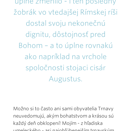
úplne zmenilo - i ten posledný
žobrák vo vtedajšej Rímskej ríši
dostal svoju nekonečnú
dignitu, dôstojnosť pred
Bohom – a to úplne rovnakú
ako napríklad na vrchole
spoločnosti stojaci cisár
Augustus.
Možno si to často ani sami obyvatelia Trnavy
neuvedomujú, akým bohatstvom a krásou sú
každý deň obklopení! Mojím - z hľadiska
umeleckého - asi najobľúbenejším trnavským