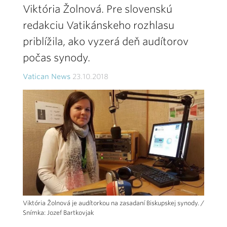
Viktória Žolnová. Pre slovenskú
redakciu Vatikánskeho rozhlasu
priblížila, ako vyzerá deň audítorov
počas synody.
Vatican News
23.10.2018
Viktória Žolnová je audítorkou na zasadaní Biskupskej synody. /
Snímka: Jozef Bartkovjak