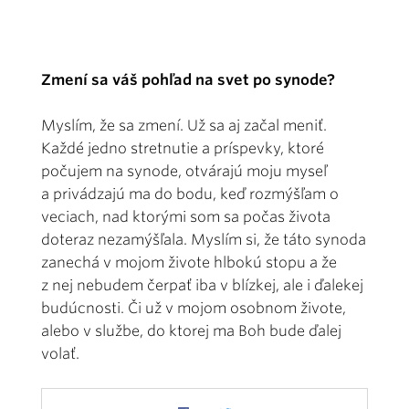
Zmení sa váš pohľad na svet po synode?
Myslím, že sa zmení. Už sa aj začal meniť.
Každé jedno stretnutie a príspevky, ktoré
počujem na synode, otvárajú moju myseľ
a privádzajú ma do bodu, keď rozmýšľam o
veciach, nad ktorými som sa počas života
doteraz nezamýšľala. Myslím si, že táto synoda
zanechá v mojom živote hlbokú stopu a že
z nej nebudem čerpať iba v blízkej, ale i ďalekej
budúcnosti. Či už v mojom osobnom živote,
alebo v službe, do ktorej ma Boh bude ďalej
volať.