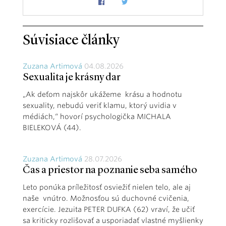
Súvisiace články
Zuzana Artimová
04.08.2026
Sexualita je krásny dar
„Ak deťom najskôr ukážeme krásu a hodnotu
sexuality, nebudú veriť klamu, ktorý uvidia v
médiách,“ hovorí psychologička MICHALA
BIELEKOVÁ (44).
Zuzana Artimová
28.07.2026
Čas a priestor na poznanie seba samého
Leto ponúka príležitosť osviežiť nielen telo, ale aj
naše vnútro. Možnosťou sú duchovné cvičenia,
exercície. Jezuita PETER DUFKA (62) vraví, že učiť
sa kriticky rozlišovať a usporiadať vlastné myšlienky