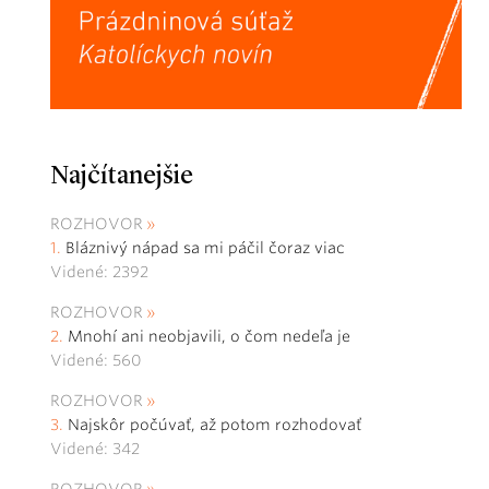
Najčítanejšie
ROZHOVOR
Bláznivý nápad sa mi páčil čoraz viac
Videné: 2392
ROZHOVOR
Mnohí ani neobjavili, o čom nedeľa je
Videné: 560
ROZHOVOR
Najskôr počúvať, až potom rozhodovať
Videné: 342