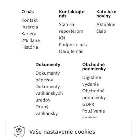
O nás
Kontaktujte
Katolícke
nás
noviny
Kontakt
Staň sa
Aktuálne
Inzercia
reportérom
číslo
Kariéra
KN
2% dane
Podporte nás
História
Darujte nás
Dokumenty
Obchodné
podmienky
Dokumenty
Digitálne
pápežov
vydanie
Dokumenty
Obchodné
vatikánskych
podmienky
úradov
GDPR
Druhý
Používanie
vatikánsky
cookies
koncil
Dokumenty
Vaše nastavenie cookies
KBS