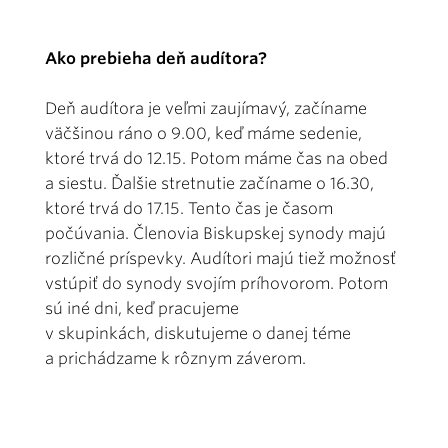
Ako prebieha deň audítora?
Deň audítora je veľmi zaujímavý, začíname
väčšinou ráno o 9.00, keď máme sedenie,
ktoré trvá do 12.15. Potom máme čas na obed
a siestu. Ďalšie stretnutie začíname o 16.30,
ktoré trvá do 17.15. Tento čas je časom
počúvania. Členovia Biskupskej synody majú
rozličné príspevky. Audítori majú tiež možnosť
vstúpiť do synody svojím príhovorom. Potom
sú iné dni, keď pracujeme
v skupinkách, diskutujeme o danej téme
a prichádzame k rôznym záverom.