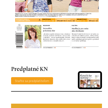
Predplatné KN
Staňte sa predplatiteľom