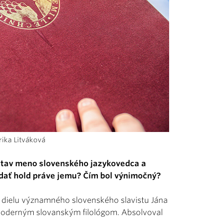
rika Litváková
ústav meno slovenského jazykovedca a
vzdať hold práve jemu? Čím bol výnimočný?
dielu významného slovenského slavistu Jána
 moderným slovanským filológom. Absolvoval