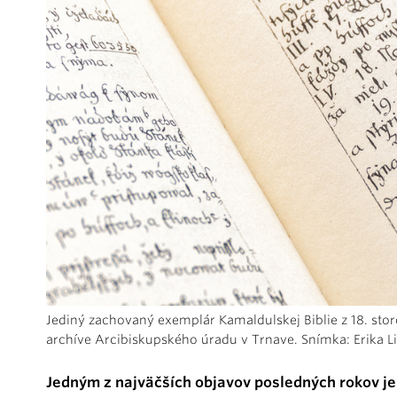
Jediný zachovaný exemplár Kamaldulskej Biblie z 18. storo
archíve Arcibiskupského úradu v Trnave. Snímka: Erika L
Jedným z najväčších objavov posledných rokov je 