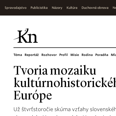
Spravodajstvo
Publicistika
Názory
Kultúra
Duchovná obnova
Ne
Téma
Reportáž
Rozhovor
Profil
Misie
Rodina
Poradňa
Ml
Tvoria mozaiku
kultúrnohistorické
Európe
Už štvrťstoročie skúma vzťahy slovenského