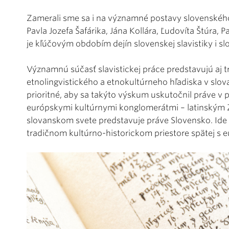
Zamerali sme sa i na významné postavy slovenskéh
Pavla Jozefa Šafárika, Jána Kollára, Ľudovíta Štúra,
je kľúčovým obdobím dejín slovenskej slavistiky i sl
Významnú súčasť slavistickej práce predstavujú aj t
etnolingvistického a etnokultúrneho hľadiska v slo
prioritné, aby sa takýto výskum uskutočnil práve v 
európskymi kultúrnymi konglomerátmi – latinský
slovanskom svete predstavuje práve Slovensko. Ide t
tradičnom kultúrno-historickom priestore spätej s e