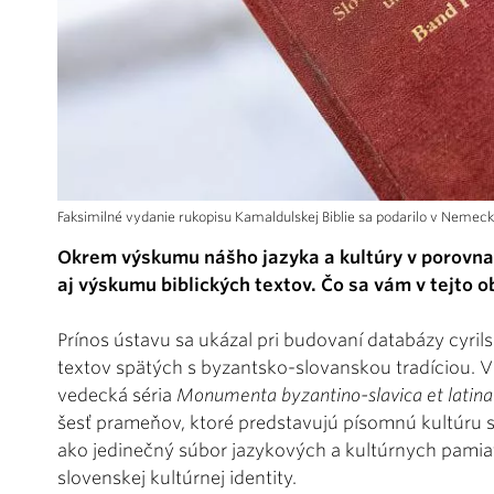
Faksimilné vydanie rukopisu Kamaldulskej Biblie sa podarilo v Nemec
Okrem výskumu nášho jazyka a kultúry v porovnan
aj výskumu biblických textov. Čo sa vám v tejto o
Prínos ústavu sa ukázal pri budovaní databázy cyril
textov spätých s byzantsko-slovanskou tradíciou. V
vedecká séria
Monumenta byzantino-slavica et latina
šesť prameňov, ktoré predstavujú písomnú kultúru
ako jedinečný súbor jazykových a kultúrnych pamiat
slovenskej kultúrnej identity.