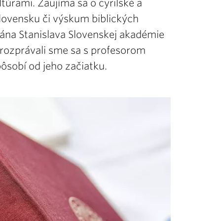
túrami. Zaujíma sa o cyrilské a
Slovensku či výskum biblických
 Jána Stanislava Slovenskej akadémie
orozprávali sme sa s profesorom
obí od jeho začiatku.