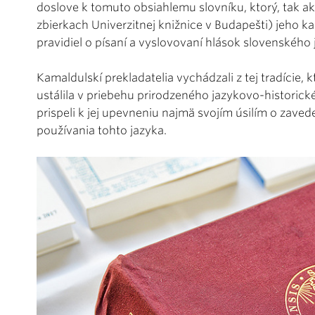
doslove k tomuto obsiahlemu slovníku, ktorý, tak ako 
zbierkach Univerzitnej knižnice v Budapešti) jeho k
pravidiel o písaní a vyslovovaní hlások slovenského 
Kamaldulskí prekladatelia vychádzali z tej tradície, 
ustálila v priebehu prirodzeného jazykovo-historickéh
prispeli k jej upevneniu najmä svojím úsilím o zaved
používania tohto jazyka.