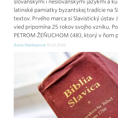
slovanskými i neslovanskými jazykmi a kul
latinské pamiatky byzantskej tradície na 
textov. Prvého marca si Slavistický ústav
vied pripomína 25 rokov svojho vzniku. P
PETROM ŽEŇUCHOM (48), ktorý v ňom pôs
Anna Stankayová
19.02.2020