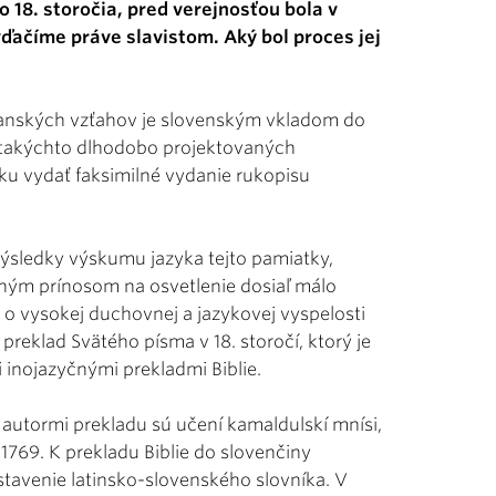
o 18. storočia, pred verejnosťou bola v
vďačíme práve slavistom. Aký bol proces jej
anských vzťahov je slovenským vkladom do
 takýchto dlhodobo projektovaných
u vydať faksimilné vydanie rukopisu
výsledky výskumu jazyka tejto pamiatky,
amným prínosom na osvetlenie dosiaľ málo
 o vysokej duchovnej a jazykovej vyspelosti
preklad Svätého písma v 18. storočí, ktorý je
 inojazyčnými prekladmi Biblie.
autormi prekladu sú učení kamaldulskí mnísi,
1769. K prekladu Biblie do slovenčiny
zostavenie latinsko-slovenského slovníka. V