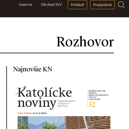
Inzercia
Obchod SSV
Prihlásiť
Predplatné
Rozhovor
Najnovšie KN