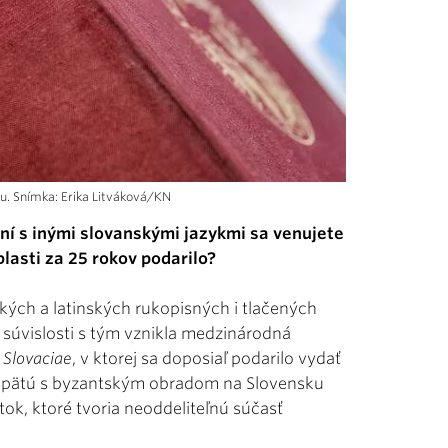
ku. Snímka: Erika Litváková/KN
í s inými slovanskými jazykmi sa venujete
blasti za 25 rokov podarilo?
ských a latinských rukopisných i tlačených
 súvislosti s tým vznikla medzinárodná
 Slovaciae
, v ktorej sa doposiaľ podarilo vydať
 spätú s byzantským obradom na Slovensku
ok, ktoré tvoria neoddeliteľnú súčasť