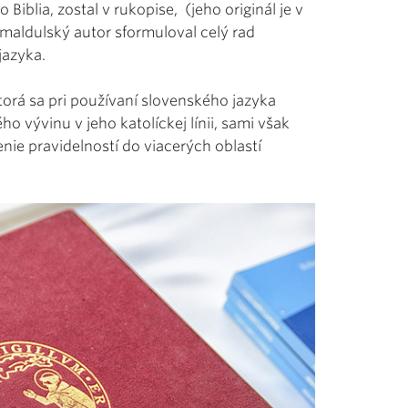
Biblia, zostal v rukopise, (jeho originál je v
amaldulský autor sformuloval celý rad
jazyka.
ktorá sa pri používaní slovenského jazyka
o vývinu v jeho katolíckej línii, sami však
enie pravidelností do viacerých oblastí