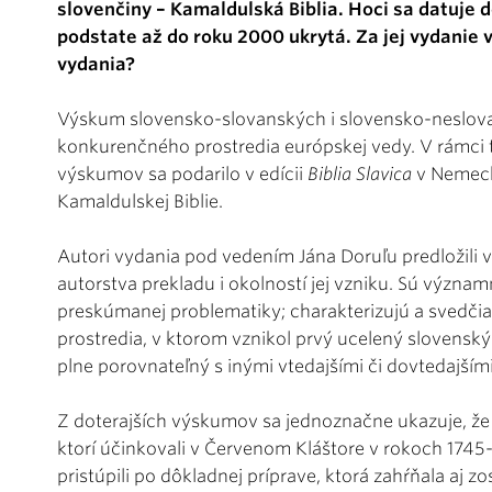
slovenčiny – Kamaldulská Biblia. Hoci sa datuje d
podstate až do roku 2000 ukrytá. Za jej vydanie 
vydania?
Výskum slovensko-slovanských i slovensko-neslov
konkurenčného prostredia európskej vedy. V rámci
výskumov sa podarilo v edícii
Biblia Slavica
v Nemeck
Kamaldulskej Biblie.
Autori vydania pod vedením Jána Doruľu predložili 
autorstva prekladu i okolností jej vzniku. Sú význ
preskúmanej problematiky; charakterizujú a svedčia
prostredia, v ktorom vznikol prvý ucelený slovenský 
plne porovnateľný s inými vtedajšími či dovtedajšími
Z doterajších výskumov sa jednoznačne ukazuje, že 
ktorí účinkovali v Červenom Kláštore v rokoch 1745-
pristúpili po dôkladnej príprave, ktorá zahŕňala aj 