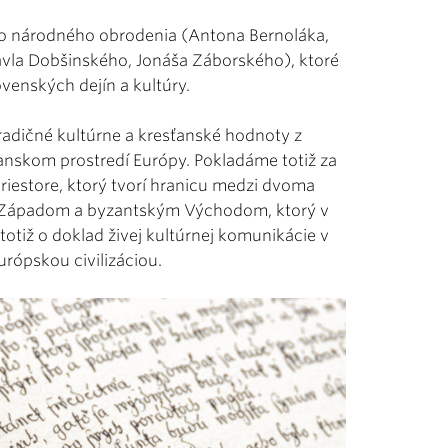
o národného obrodenia (Antona Bernoláka,
 Pavla Dobšinského, Jonáša Záborského), ktoré
ovenských dejín a kultúry.
radičné kultúrne a kresťanské hodnoty z
vanskom prostredí Európy. Pokladáme totiž za
priestore, ktorý tvorí hranicu medzi dvoma
m Západom a byzantským Východom, ktorý v
otiž o doklad živej kultúrnej komunikácie v
urópskou civilizáciou.