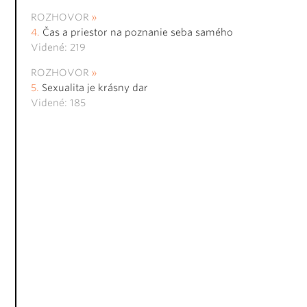
ROZHOVOR
Čas a priestor na poznanie seba samého
Videné: 219
ROZHOVOR
Sexualita je krásny dar
Videné: 185