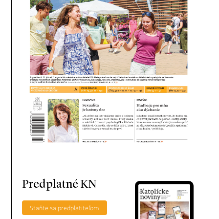
Predplatné KN
Staňte sa predplatiteľom