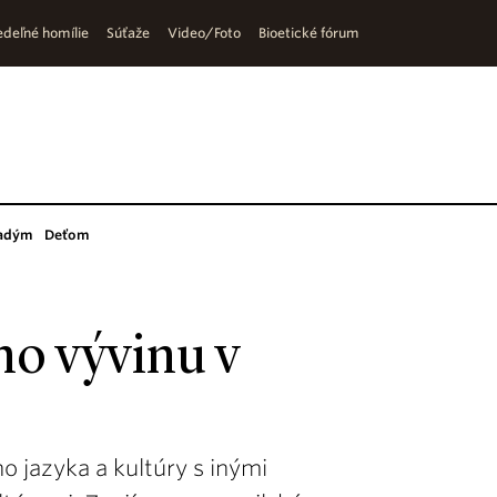
deľné homílie
Súťaže
Video/Foto
Bioetické fórum
adým
Deťom
ho vývinu v
 jazyka a kultúry s inými