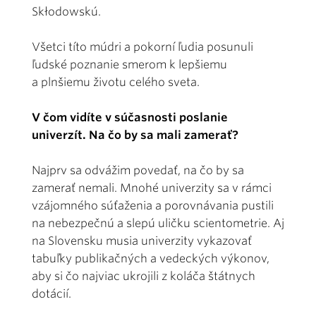
Skłodowskú.
Všetci títo múdri a pokorní ľudia posunuli
ľudské poznanie smerom k lepšiemu
a plnšiemu životu celého sveta.
V čom vidíte v súčasnosti poslanie
univerzít. Na čo by sa mali zamerať?
Najprv sa odvážim povedať, na čo by sa
zamerať nemali. Mnohé univerzity sa v rámci
vzájomného súťaženia a porovnávania pustili
na nebezpečnú a slepú uličku scientometrie. Aj
na Slovensku musia univerzity vykazovať
tabuľky publikačných a vedeckých výkonov,
aby si čo najviac ukrojili z koláča štátnych
dotácií.