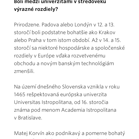
Boli medzi univerzitami v stredoveku
výrazné rozdiely?
Prirodzene. Padova alebo Londýn v 12. a 13.
storočí boli podstatne bohatšie ako Krakov
alebo Praha v tom istom období. Až v 14. a 15.
storočí sa niektoré hospodárske a spoločenské
rozdiely v Európe vďaka rozvetvenému
obchodu a novým banským technológiám
zmenšili.
Na území dnešného Slovenska vznikla v roku
1465 rešpektovaná európska univerzita
Universitas Istropolitana, od 16. storočia
známa pod menom Academia Istropolitana
v Bratislave.
Matej Korvín ako podnikavý a pomerne bohatý