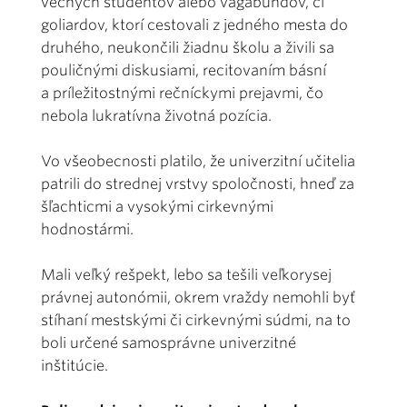
večných študentov alebo vagabundov, či
goliardov, ktorí cestovali z jedného mesta do
druhého, neukončili žiadnu školu a živili sa
pouličnými diskusiami, recitovaním básní
a príležitostnými rečníckymi prejavmi, čo
nebola lukratívna životná pozícia.
Vo všeobecnosti platilo, že univerzitní učitelia
patrili do strednej vrstvy spoločnosti, hneď za
šľachticmi a vysokými cirkevnými
hodnostármi.
Mali veľký rešpekt, lebo sa tešili veľkorysej
právnej autonómii, okrem vraždy nemohli byť
stíhaní mestskými či cirkevnými súdmi, na to
boli určené samosprávne univerzitné
inštitúcie.