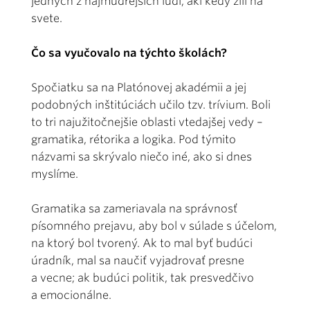
jedných z najmúdrejších ľudí, akí kedy žili na
svete.
Čo sa vyučovalo na týchto školách?
Spočiatku sa na Platónovej akadémii a jej
podobných inštitúciách učilo tzv. trívium. Boli
to tri najužitočnejšie oblasti vtedajšej vedy –
gramatika, rétorika a logika. Pod týmito
názvami sa skrývalo niečo iné, ako si dnes
myslíme.
Gramatika sa zameriavala na správnosť
písomného prejavu, aby bol v súlade s účelom,
na ktorý bol tvorený. Ak to mal byť budúci
úradník, mal sa naučiť vyjadrovať presne
a vecne; ak budúci politik, tak presvedčivo
a emocionálne.