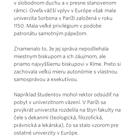
v slobodnom duchu a v presne stanovenom
rámci. Oveľa väčší vplyv v Európe však mala
univerzita Sorbona v Paríži založená v roku
1150. Mala veľké privilégium v podobe
patronátu samotným pápežom.
Znamenalo to, že jej správa nepodliehala
miestnym biskupom a ich záujmom, ale
priamo najvyššiemu biskupovi v Ríme. Preto si
zachovala veľkú mieru autonómie s vlastnou
samosprávou a exekutívou.
Napríklad študentov mohol rektor odsúdiť na
pobyt v univerzitnom väzení. V Paríži sa
prvýkrát univerzita rozdelila na štyri fakulty na
čele s dekanmi (teologická, filozofická,
právnická a lekárska), čo sa stalo vzorom pre
ostatné univerzity v Európe.