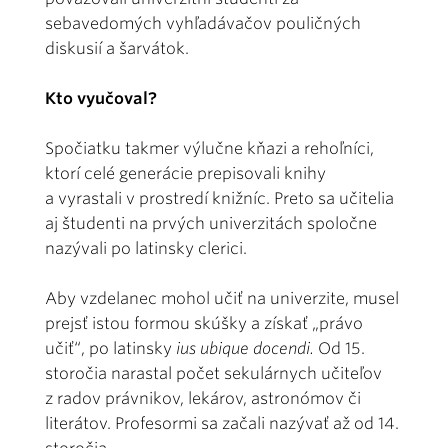
sebavedomých vyhľadávačov pouličných
diskusií a šarvátok.
Kto vyučoval?
Spočiatku takmer výlučne kňazi a rehoľníci,
ktorí celé generácie prepisovali knihy
a vyrastali v prostredí knižníc. Preto sa učitelia
aj študenti na prvých univerzitách spoločne
nazývali po latinsky clerici.
Aby vzdelanec mohol učiť na univerzite, musel
prejsť istou formou skúšky a získať „právo
učiť“, po latinsky
ius ubique docendi.
Od 15.
storočia narastal počet sekulárnych učiteľov
z radov právnikov, lekárov, astronómov či
literátov. Profesormi sa začali nazývať až od 14.