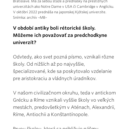
Bratislave. Má za sebou stáže a prednášky na prestížnych
univerzitách ako Notre Dame v USA či Cambridge v Anglicku.
V októbri 2022 prednáša na japonskej Kjótskej univerzite.
Snímka: archív –MB–
V období antiky boli rétorické školy.
Môžeme ich považovať za predchodkyne
univerzít?
Odvtedy, ako svet pozná písmo, vznikali rôzne
školy. Od nižších až po najvyššie,
špecializované, kde sa poskytovalo vzdelanie
pre aristokraciu a vládnych úradníkov.
V našom civilizačnom okruhu, teda v antickom
Grécku a Ríme vznikali vyššie školy vo veľkých
mestách, predovšetkým v Aténach, Alexandrii,
Ríme, Antiochii a Konštantínopole.
Prvou školou, ktorá sa približuje nášmu