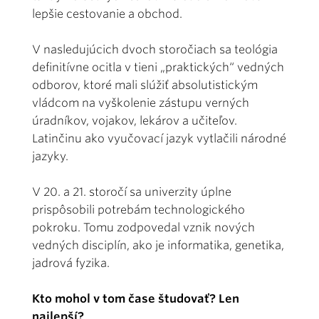
lepšie cestovanie a obchod.
V nasledujúcich dvoch storočiach sa teológia
definitívne ocitla v tieni „praktických“ vedných
odborov, ktoré mali slúžiť absolutistickým
vládcom na vyškolenie zástupu verných
úradníkov, vojakov, lekárov a učiteľov.
Latinčinu ako vyučovací jazyk vytlačili národné
jazyky.
V 20. a 21. storočí sa univerzity úplne
prispôsobili potrebám technologického
pokroku. Tomu zodpovedal vznik nových
vedných disciplín, ako je informatika, genetika,
jadrová fyzika.
Kto mohol v tom čase študovať? Len
najlepší?