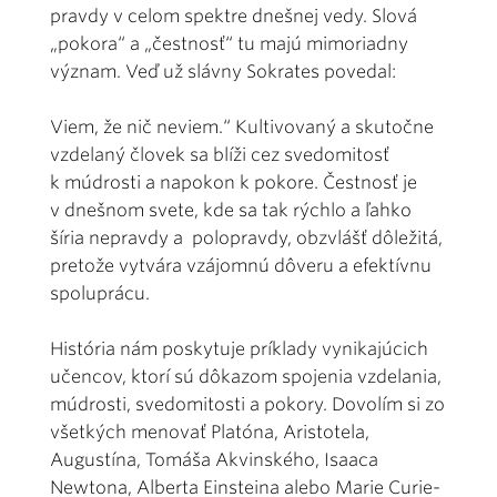
pravdy v celom spektre dnešnej vedy. Slová
„pokora“ a „čestnosť“ tu majú mimoriadny
význam. Veď už slávny Sokrates povedal:
Viem, že nič neviem.“ Kultivovaný a skutočne
vzdelaný človek sa blíži cez svedomitosť
k múdrosti a napokon k pokore. Čestnosť je
v dnešnom svete, kde sa tak rýchlo a ľahko
šíria nepravdy a polopravdy, obzvlášť dôležitá,
pretože vytvára vzájomnú dôveru a efektívnu
spoluprácu.
História nám poskytuje príklady vynikajúcich
učencov, ktorí sú dôkazom spojenia vzdelania,
múdrosti, svedomitosti a pokory. Dovolím si zo
všetkých menovať Platóna, Aristotela,
Augustína, Tomáša Akvinského, Isaaca
Newtona, Alberta Einsteina alebo Marie Curie-