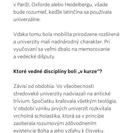
v Paríži, Oxforde alebo Heidelbergu, všade
bude rozumieť, keďže latinčina sa používala
univerzálne.
Vďaka tomu bola mobilita prirodzene rozšírená
a univerzity mali nadnárodný charakter. Pri
vyučovaní sa veľmi dbalo na memorovanie
a vedecké dišputy.
Ktoré vedné disciplíny boli „v kurze“?
Závisí od obdobia. Vo všeobecnosti
stredoveké univerzity nadviazali na antické
trívium. Spočiatku kraľovala všetkým teológia.
V období vzniku prvých univerzít rozkvitala
vrcholná scholastika, ktorá sa v princípe
zaoberala rozumovým zdôvodnením
existencie Boha a jeho vzťahu k človeku.