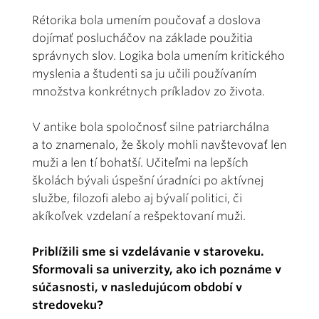
Rétorika bola umením poučovať a doslova
dojímať poslucháčov na základe použitia
správnych slov. Logika bola umením kritického
myslenia a študenti sa ju učili používaním
množstva konkrétnych príkladov zo života.
V antike bola spoločnosť silne patriarchálna
a to znamenalo, že školy mohli navštevovať len
muži a len tí bohatší. Učiteľmi na lepších
školách bývali úspešní úradníci po aktívnej
službe, filozofi alebo aj bývalí politici, či
akíkoľvek vzdelaní a rešpektovaní muži.
Priblížili sme si vzdelávanie v staroveku.
Sformovali sa univerzity, ako ich poznáme v
súčasnosti, v nasledujúcom období v
stredoveku?