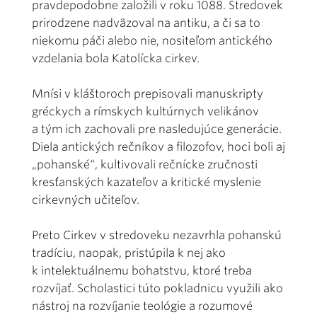
pravdepodobne založili v roku 1088. Stredovek
prirodzene nadväzoval na antiku, a či sa to
niekomu páči alebo nie, nositeľom antického
vzdelania bola Katolícka cirkev.
Mnísi v kláštoroch prepisovali manuskripty
gréckych a rímskych kultúrnych velikánov
a tým ich zachovali pre nasledujúce generácie.
Diela antických rečníkov a filozofov, hoci boli aj
„pohanské“, kultivovali rečnícke zručnosti
kresťanských kazateľov a kritické myslenie
cirkevných učiteľov.
Preto Cirkev v stredoveku nezavrhla pohanskú
tradíciu, naopak, pristúpila k nej ako
k intelektuálnemu bohatstvu, ktoré treba
rozvíjať. Scholastici túto pokladnicu využili ako
nástroj na rozvíjanie teológie a rozumové