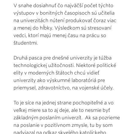
V snahe dosiahnuť čo najväčší počet týchto
výstupov v bonitných časopisoch sú učitelia
na univerzitách nútení produkovať čoraz viac
a menej do hĺbky. Výsledkom sú stresovaní
vedci, ktorí majú menej času na prácu so
študentmi.
Druhá pasca pre dnešné univerzity je túžba
technologickej užitočnosti. Niektoré politické
elity v moderných štátoch chcú vidieť
univerzity ako výskumné laboratóriá pre
priemysel, zdravotníctvo, na vojenské účely.
To je síce na jednej strane pochopiteľné a vo
veľkej miere sa to aj deje, ale to nesmie byť
základným poslaním univerzít. Ak sa pozrieme
na poslanie v pozitívnom zmysle, tu by som
nadviazal na odkaz skvelého katolíckeho