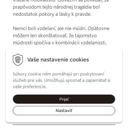
prapôvodom tejto národnej tragédie bol
nedostatok pokory a lásky k pravde.
Nemci boli vzdelaní, ale nie múdri. Opätovne
môžem len skonštatovať, že tajomstvo
múdrosti spočíva v kombinácii vzdelanosti,
čestnosti a pokory.
Vaše nastavenie cookies
O nej krásne hovorí
Kniha múdrosti
7, 29 – 30:
„Nádhernejšia je nad slnko, prevyšuje celý
Súbory cookie nám pomáhajú pri poskytovaní
hviezdny svet. V prirovnaní k svetlu prislúcha jej
služieb pre vás. Umožňujú spoznať a zapamätať si
prednosť, lebo za ním nasleduje noc, ale proti
vaše preferencie.
múdrosti zloba nič nezmôže.“
Prijať
Nastaviť