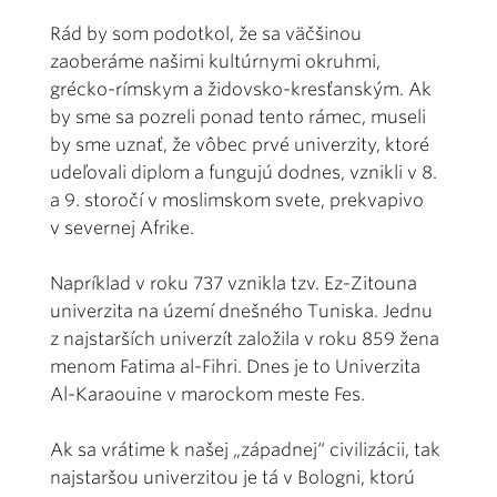
Rád by som podotkol, že sa väčšinou
zaoberáme našimi kultúrnymi okruhmi,
grécko-rímskym a židovsko-kresťanským. Ak
by sme sa pozreli ponad tento rámec, museli
by sme uznať, že vôbec prvé univerzity, ktoré
udeľovali diplom a fungujú dodnes, vznikli v 8.
a 9. storočí v moslimskom svete, prekvapivo
v severnej Afrike.
Napríklad v roku 737 vznikla tzv. Ez-Zitouna
univerzita na území dnešného Tuniska. Jednu
z najstarších univerzít založila v roku 859 žena
menom Fatima al-Fihri. Dnes je to Univerzita
Al-Karaouine v marockom meste Fes.
Ak sa vrátime k našej „západnej“ civilizácii, tak
najstaršou univerzitou je tá v Bologni, ktorú