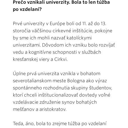
Prečo vznikali univerzity. Bola to len túžba
po vzdelaní?
Prvé univerzity v Európe boli od 11. až do 13.
storočia väčšinou cirkevné inštitúcie, pokojne
by sme ich mohli nazvať katolíckymi
univerzitami. Dôvodom ich vzniku bolo rozvíjať
vedu a kognitívne schopnosti v službách
kresťanskej viery a Cirkvi.
Úplne prvá univerzita vznikla v bohatom
severotalianskom meste Bologna ako výraz
spontánneho rozhodnutia skupiny študentov,
ktorí chceli inštitucionalizovať dovtedy voľné
vzdelávacie združenie synov bohatých
mešťanov a aristokratov.
Teda, áno, bola to zrejme túžba po vzdelaní