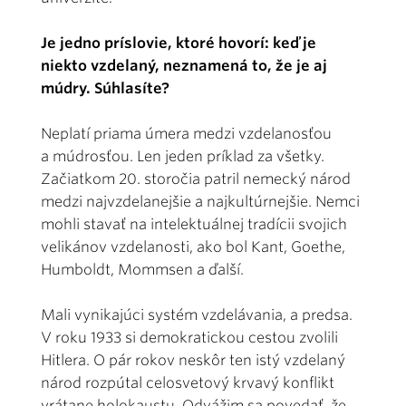
Je jedno príslovie, ktoré hovorí: keď je
niekto vzdelaný, neznamená to, že je aj
múdry. Súhlasíte?
Neplatí priama úmera medzi vzdelanosťou
a múdrosťou. Len jeden príklad za všetky.
Začiatkom 20. storočia patril nemecký národ
medzi najvzdelanejšie a najkultúrnejšie. Nemci
mohli stavať na intelektuálnej tradícii svojich
velikánov vzdelanosti, ako bol Kant, Goethe,
Humboldt, Mommsen a ďalší.
Mali vynikajúci systém vzdelávania, a predsa.
V roku 1933 si demokratickou cestou zvolili
Hitlera. O pár rokov neskôr ten istý vzdelaný
národ rozpútal celosvetový krvavý konflikt
vrátane holokaustu. Odvážim sa povedať, že