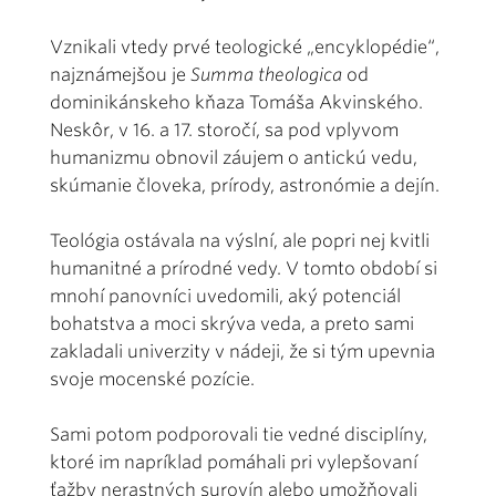
Vznikali vtedy prvé teologické „encyklopédie“,
najznámejšou je
Summa theologica
od
dominikánskeho kňaza Tomáša Akvinského.
Neskôr, v 16. a 17. storočí, sa pod vplyvom
humanizmu obnovil záujem o antickú vedu,
skúmanie človeka, prírody, astronómie a dejín.
Teológia ostávala na výslní, ale popri nej kvitli
humanitné a prírodné vedy. V tomto období si
mnohí panovníci uvedomili, aký potenciál
bohatstva a moci skrýva veda, a preto sami
zakladali univerzity v nádeji, že si tým upevnia
svoje mocenské pozície.
Sami potom podporovali tie vedné disciplíny,
ktoré im napríklad pomáhali pri vylepšovaní
ťažby nerastných surovín alebo umožňovali