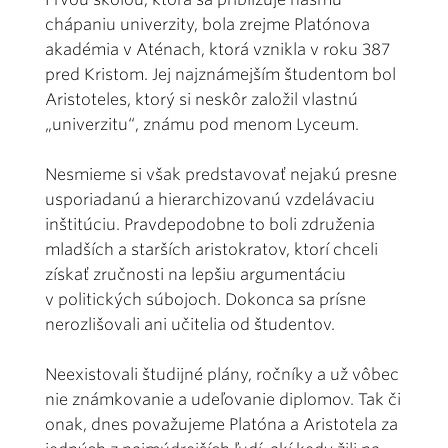
chápaniu univerzity, bola zrejme Platónova
akadémia v Aténach, ktorá vznikla v roku 387
pred Kristom. Jej najznámejším študentom bol
Aristoteles, ktorý si neskôr založil vlastnú
„univerzitu“, známu pod menom Lyceum.
Nesmieme si však predstavovať nejakú presne
usporiadanú a hierarchizovanú vzdelávaciu
inštitúciu. Pravdepodobne to boli združenia
mladších a starších aristokratov, ktorí chceli
získať zručnosti na lepšiu argumentáciu
v politických súbojoch. Dokonca sa prísne
nerozlišovali ani učitelia od študentov.
Neexistovali študijné plány, ročníky a už vôbec
nie známkovanie a udeľovanie diplomov. Tak či
onak, dnes považujeme Platóna a Aristotela za