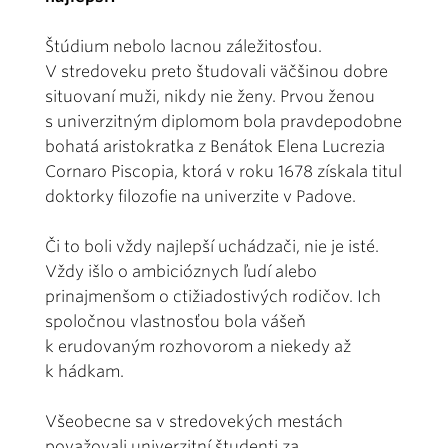
Štúdium nebolo lacnou záležitosťou.
V stredoveku preto študovali väčšinou dobre
situovaní muži, nikdy nie ženy. Prvou ženou
s univerzitným diplomom bola pravdepodobne
bohatá aristokratka z Benátok Elena Lucrezia
Cornaro Piscopia, ktorá v roku 1678 získala titul
doktorky filozofie na univerzite v Padove.
Či to boli vždy najlepší uchádzači, nie je isté.
Vždy išlo o ambicióznych ľudí alebo
prinajmenšom o ctižiadostivých rodičov. Ich
spoločnou vlastnosťou bola vášeň
k erudovaným rozhovorom a niekedy až
k hádkam.
Všeobecne sa v stredovekých mestách
považovali univerzitní študenti za