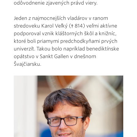
odôvodnenie zjavených právd viery.
Jeden z najmocnejších vladárov v ranom
stredoveku Karol Veľký († 814) veľmi aktívne
podporoval vznik kláštorných škôl a knižníc,
ktoré boli priamymi predchodkyňami prvých
univerzít. Takou bolo napríklad benediktínske
opátstvo v Sankt Gallen v dnešnom
Švajčiarsku.