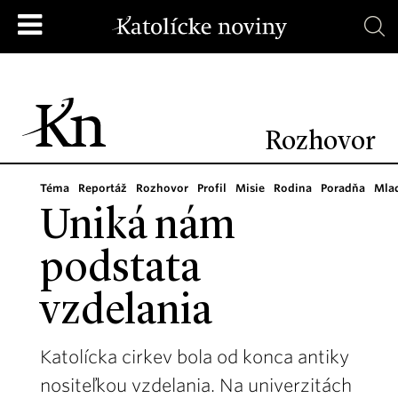
Rozhovor
Téma
Reportáž
Rozhovor
Profil
Misie
Rodina
Poradňa
Mla
Uniká nám
podstata
vzdelania
Katolícka cirkev bola od konca antiky
nositeľkou vzdelania. Na univerzitách