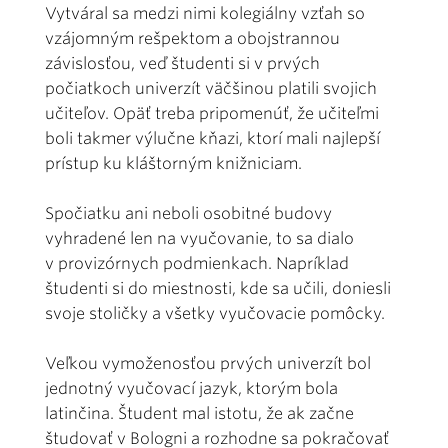
Vytváral sa medzi nimi kolegiálny vzťah so
vzájomným rešpektom a obojstrannou
závislosťou, veď študenti si v prvých
počiatkoch univerzít väčšinou platili svojich
učiteľov. Opäť treba pripomenúť, že učiteľmi
boli takmer výlučne kňazi, ktorí mali najlepší
prístup ku kláštorným knižniciam.
Spočiatku ani neboli osobitné budovy
vyhradené len na vyučovanie, to sa dialo
v provizórnych podmienkach. Napríklad
študenti si do miestnosti, kde sa učili, doniesli
svoje stoličky a všetky vyučovacie pomôcky.
Veľkou vymoženosťou prvých univerzít bol
jednotný vyučovací jazyk, ktorým bola
latinčina. Študent mal istotu, že ak začne
študovať v Bologni a rozhodne sa pokračovať