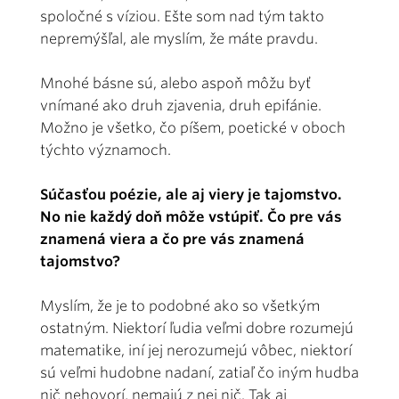
spoločné s víziou. Ešte som nad tým takto
nepremýšľal, ale myslím, že máte pravdu.
Mnohé básne sú, alebo aspoň môžu byť
vnímané ako druh zjavenia, druh epifánie.
Možno je všetko, čo píšem, poetické v oboch
týchto významoch.
Súčasťou poézie, ale aj viery je tajomstvo.
No nie každý doň môže vstúpiť. Čo pre vás
znamená viera a čo pre vás znamená
tajomstvo?
Myslím, že je to podobné ako so všetkým
ostatným. Niektorí ľudia veľmi dobre rozumejú
matematike, iní jej nerozumejú vôbec, niektorí
sú veľmi hudobne nadaní, zatiaľ čo iným hudba
nič nehovorí, nemajú z nej nič. Tak aj