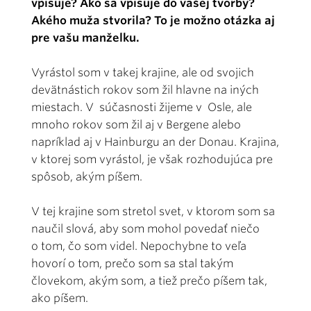
vpisuje? Ako sa vpisuje do vašej tvorby?
Akého muža stvorila? To je možno otázka aj
pre vašu manželku.
Vyrástol som v takej krajine, ale od svojich
devätnástich rokov som žil hlavne na iných
miestach. V súčasnosti žijeme v Osle, ale
mnoho rokov som žil aj v Bergene alebo
napríklad aj v Hainburgu an der Donau. Krajina,
v ktorej som vyrástol, je však rozhodujúca pre
spôsob, akým píšem.
V tej krajine som stretol svet, v ktorom som sa
naučil slová, aby som mohol povedať niečo
o tom, čo som videl. Nepochybne to veľa
hovorí o tom, prečo som sa stal takým
človekom, akým som, a tiež prečo píšem tak,
ako píšem.