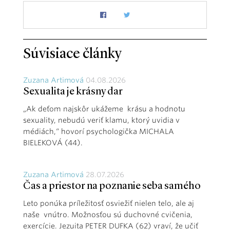
Súvisiace články
Zuzana Artimová
04.08.2026
Sexualita je krásny dar
„Ak deťom najskôr ukážeme krásu a hodnotu
sexuality, nebudú veriť klamu, ktorý uvidia v
médiách,“ hovorí psychologička MICHALA
BIELEKOVÁ (44).
Zuzana Artimová
28.07.2026
Čas a priestor na poznanie seba samého
Leto ponúka príležitosť osviežiť nielen telo, ale aj
naše vnútro. Možnosťou sú duchovné cvičenia,
exercície. Jezuita PETER DUFKA (62) vraví, že učiť