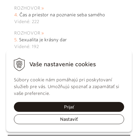
ROZHOVOR
Čas a priestor na poznanie seba samého
Videné: 222
ROZHOVOR
Sexualita je krásny dar
Videné: 192
Vaše nastavenie cookies
Súbory cookie nám pomáhajú pri poskytovaní
služieb pre vás. Umožňujú spoznať a zapamätať si
vaše preferencie.
katolickenoviny.sk © 1849 - 2026 Katolícke
Prijať
noviny
Nastaviť
Archív