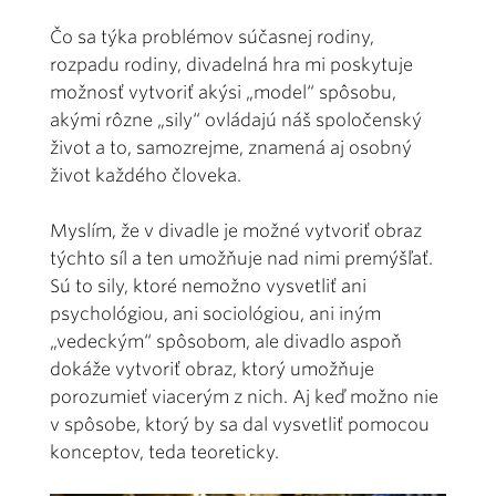
Čo sa týka problémov súčasnej rodiny,
rozpadu rodiny, divadelná hra mi poskytuje
možnosť vytvoriť akýsi „model“ spôsobu,
akými rôzne „sily“ ovládajú náš spoločenský
život a to, samozrejme, znamená aj osobný
život každého človeka.
Myslím, že v divadle je možné vytvoriť obraz
týchto síl a ten umožňuje nad nimi premýšľať.
Sú to sily, ktoré nemožno vysvetliť ani
psychológiou, ani sociológiou, ani iným
„vedeckým“ spôsobom, ale divadlo aspoň
dokáže vytvoriť obraz, ktorý umožňuje
porozumieť viacerým z nich. Aj keď možno nie
v spôsobe, ktorý by sa dal vysvetliť pomocou
konceptov, teda teoreticky.