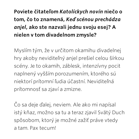
Poviete čitateľom
Katolíckych novín
niečo o
tom, čo to znamená,
Keď scénou prechádza
anjel
, ako ste nazvali jednu svoju esej? A
nielen v tom divadelnom zmysle?
Myslím tým, že v určitom okamihu divadelnej
hry akoby neviditeľný anjel prešiel celou šírkou
scény. Je to okamih, záblesk, intenzívny pocit
naplnený vyšším porozumením, ktorého sú
niektorí prítomní ľudia účastní. Neviditeľná
prítomnosť sa zjaví a zmizne.
Čo sa deje ďalej, neviem. Ale ako mi napísal
istý kňaz, možno sa tu a teraz zjavil Svätý Duch
spôsobom, ktorý je možné zažiť práve vtedy
a tam. Pax tecum!