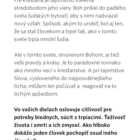
Pre kresťana je tajomstvo vtelenia
stredobodom jeho viery. Boh prišiel do padlého
sveta ľudských bytostí, aby s nimi nadviazal
nový vzťah. Spôsob, akým to urobiť, bol aj ten,
že sa stal človekom a trpel tak, ako v tomto
svete trpia mnohí ľudia.
Ale v tomto svete, stvorenom Bohom, je tiež
veľa pravdy a krásy. Je to paradoxné rovnako
ako mnoho vecí v kresťanstve. A pri tajomstve
Slova, vysloveného do najposvätnejšieho
ticha, môžem len počúvať a reagovať na to
tichým spôsobom.
Vo vašich dielach oslovuje citlivosť pre
potreby biednych, súcit s trpiacimi. Ťaživosť
života i smrti a ich zmysel. Ako hlboko
dokáže jeden človek pochopiť osud iného