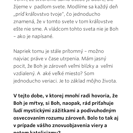
žijeme v padlom svete. Modlíme sa každý deň
„príď kráľovstvo tvoje“, čo jednoducho
znamená, že v tomto svete v tom kráľovstve
ešte nie sme. A vládcom tohto sveta nie je Boh
– ako je napísané.
Napriek tomu je stále prítomný – možno
najviac práve v čase utrpenia. Mám jasný
pocit, že Boh je zároveň veľmi blízky a veľmi
vzdialený. A aké veľké miesto? Som
jednoducho veriaci. Je to základ môjho života.
V tejto dobe, v ktorej mnohí radi hovoria, že
Boh je mŕtvy, si Boh, naopak, rád priťahuje
ľudí mystickými zážitkami a podivuhodným
osvecovaním rozumu zároveň. Bolo to tak aj
v prípade vášho znovuobjavenia viery a
potom katolicizmu?