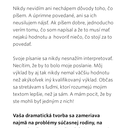
Nikdy nevidím ani nechápem dôvody toho, čo
píšem. A úprimne povedané, ani sa ich
neusilujem nájsť. Ak píšem dobre, jednoducho
verím tomu, čo som napísal a že to musí mať
nejakú hodnotu a hovoriť niečo, čo stojí za to
povedať.
Svoje písanie sa nikdy nesnažím interpretovať.
Necítim, že by to bolo moje poslanie. Môj
výklad by aj tak nikdy nemal väčšiu hodnotu
než akýkoľvek iný kvalifikovaný výklad. Občas
sa stretávam s ľuďmi, ktorí rozumejú mojim
textom lepšie, než ja sám. A mám pocit, že by
ste mohli byť jedným z nich!
Vaša dramatická tvorba sa zameriava
najmä na problémy súčasnej rodiny, na