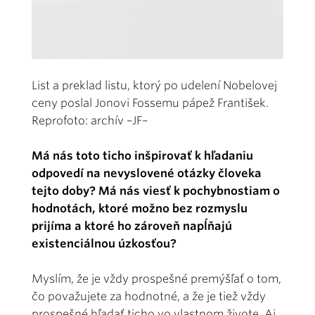
List a preklad listu, ktorý po udelení Nobelovej
ceny poslal Jonovi Fossemu pápež František.
Reprofoto: archív –JF–
Má nás toto ticho inšpirovať k hľadaniu
odpovedí na nevyslovené otázky človeka
tejto doby? Má nás viesť k pochybnostiam o
hodnotách, ktoré možno bez rozmyslu
prijíma a ktoré ho zároveň napĺňajú
existenciálnou úzkosťou?
Myslím, že je vždy prospešné premýšľať o tom,
čo považujete za hodnotné, a že je tiež vždy
prospešné hľadať ticho vo vlastnom živote. Aj