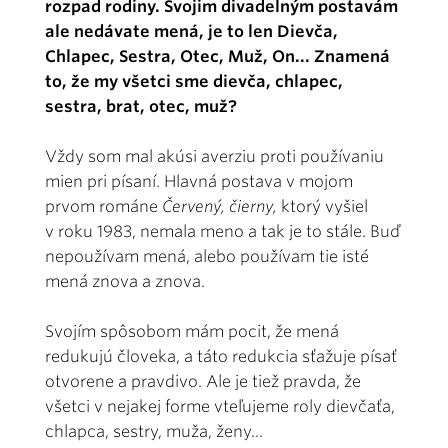
rozpad rodiny. Svojim divadelným postavám
ale nedávate mená, je to len Dievča,
Chlapec, Sestra, Otec, Muž, On... Znamená
to, že my všetci sme dievča, chlapec,
sestra, brat, otec, muž?
Vždy som mal akúsi averziu proti používaniu
mien pri písaní. Hlavná postava v mojom
prvom románe
Červený, čierny,
ktorý vyšiel
v roku 1983, nemala meno a tak je to stále. Buď
nepoužívam mená, alebo používam tie isté
mená znova a znova.
Svojím spôsobom mám pocit, že mená
redukujú človeka, a táto redukcia sťažuje písať
otvorene a pravdivo. Ale je tiež pravda, že
všetci v nejakej forme vteľujeme roly dievčaťa,
chlapca, sestry, muža, ženy...