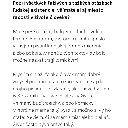
Popri všetkých ťaživých a ťažkých otázkach
ľudskej existencie, všímate si aj miesto
radosti v živote človeka?
Moje prvé romány boli jednoducho veľmi
temné. Ale potom, v istom okamihu, prišlo
v mojom písaní k nejakej forme zmierenia
alebo pokoja. Mnohé z tých textov by bolo
možné nazvať tragikomickými.
Myslím si tiež, že ako človek mám dobrý
zmysel pre humor a možno vstupuje aj do
môjho písania. Je zvláštne, ako môže byť ten
istý okamih – v divadle, ale aj v živote –
vnímaný buď tragicky, alebo komicky.
V nórčine máme taký výrok a možno aj vy ho
máte: Neviem, či sa mám smiať alebo plakať...
Život často býva práve taký.