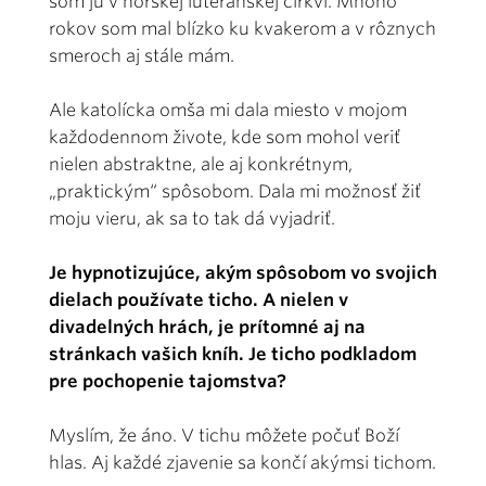
som ju v nórskej luteránskej cirkvi. Mnoho
rokov som mal blízko ku kvakerom a v rôznych
smeroch aj stále mám.
Ale katolícka omša mi dala miesto v mojom
každodennom živote, kde som mohol veriť
nielen abstraktne, ale aj konkrétnym,
„praktickým“ spôsobom. Dala mi možnosť žiť
moju vieru, ak sa to tak dá vyjadriť.
Je hypnotizujúce, akým spôsobom vo svojich
dielach používate ticho. A nielen v
divadelných hrách, je prítomné aj na
stránkach vašich kníh. Je ticho podkladom
pre pochopenie tajomstva?
Myslím, že áno. V tichu môžete počuť Boží
hlas. Aj každé zjavenie sa končí akýmsi tichom.