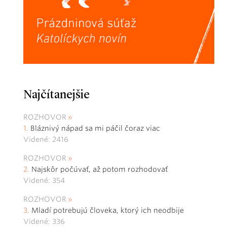
Najčítanejšie
ROZHOVOR
Bláznivý nápad sa mi páčil čoraz viac
Videné: 2416
ROZHOVOR
Najskôr počúvať, až potom rozhodovať
Videné: 354
ROZHOVOR
Mladí potrebujú človeka, ktorý ich neodbije
Videné: 336