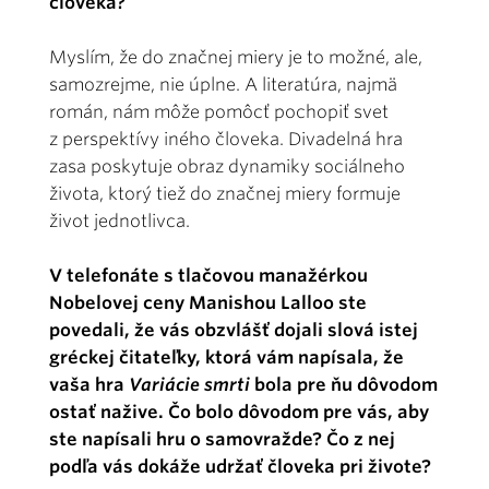
človeka?
Myslím, že do značnej miery je to možné, ale,
samozrejme, nie úplne. A literatúra, najmä
román, nám môže pomôcť pochopiť svet
z perspektívy iného človeka. Divadelná hra
zasa poskytuje obraz dynamiky sociálneho
života, ktorý tiež do značnej miery formuje
život jednotlivca.
V telefonáte s tlačovou manažérkou
Nobelovej ceny Manishou Lalloo ste
povedali, že vás obzvlášť dojali slová istej
gréckej čitateľky, ktorá vám napísala, že
vaša hra
Variácie smrti
bola pre ňu dôvodom
ostať nažive. Čo bolo dôvodom pre vás, aby
ste napísali hru o samovražde? Čo z nej
podľa vás dokáže udržať človeka pri živote?