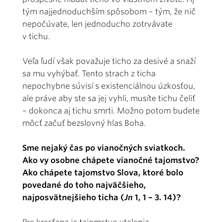
tým najjednoduchším spôsobom – tým, že nič
nepočúvate, len jednoducho zotrvávate
v tichu.
Veľa ľudí však považuje ticho za desivé a snaží
sa mu vyhýbať. Tento strach z ticha
nepochybne súvisí s existenciálnou úzkosťou,
ale práve aby ste sa jej vyhli, musíte tichu čeliť
– dokonca aj tichu smrti. Možno potom budete
môcť začuť bezslovný hlas Boha.
Sme nejaký čas po vianočných sviatkoch.
Ako vy osobne chápete vianočné tajomstvo?
Ako chápete tajomstvo Slova, ktoré bolo
povedané do toho najväčšieho,
najposvätnejšieho ticha (
Jn
1, 1 – 3. 14)?