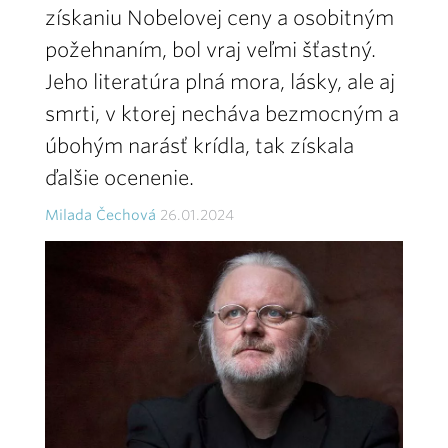
získaniu Nobelovej ceny a osobitným
požehnaním, bol vraj veľmi šťastný.
Jeho literatúra plná mora, lásky, ale aj
smrti, v ktorej necháva bezmocným a
úbohým narásť krídla, tak získala
ďalšie ocenenie.
Milada Čechová
26.01.2024