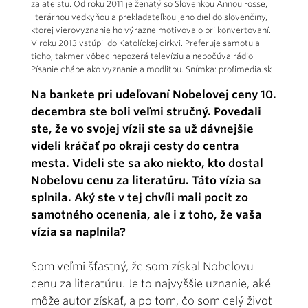
za ateistu. Od roku 2011 je ženatý so Slovenkou Annou Fosse,
literárnou vedkyňou a prekladateľkou jeho diel do slovenčiny,
ktorej vierovyznanie ho výrazne motivovalo pri konvertovaní.
V roku 2013 vstúpil do Katolíckej cirkvi. Preferuje samotu a
ticho, takmer vôbec nepozerá televíziu a nepočúva rádio.
Písanie chápe ako vyznanie a modlitbu. Snímka: profimedia.sk
Na bankete pri udeľovaní Nobelovej ceny 10.
decembra ste boli veľmi stručný. Povedali
ste, že vo svojej vízii ste sa už dávnejšie
videli kráčať po okraji cesty do centra
mesta. Videli ste sa ako niekto, kto dostal
Nobelovu cenu za literatúru. Táto vízia sa
splnila. Aký ste v tej chvíli mali pocit zo
samotného ocenenia, ale i z toho, že vaša
vízia sa naplnila?
Som veľmi šťastný, že som získal Nobelovu
cenu za literatúru. Je to najvyššie uznanie, aké
môže autor získať, a po tom, čo som celý život