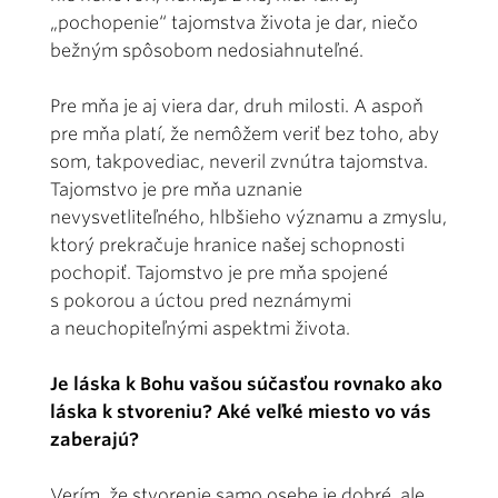
„pochopenie“ tajomstva života je dar, niečo
bežným spôsobom nedosiahnuteľné.
Pre mňa je aj viera dar, druh milosti. A aspoň
pre mňa platí, že nemôžem veriť bez toho, aby
som, takpovediac, neveril zvnútra tajomstva.
Tajomstvo je pre mňa uznanie
nevysvetliteľného, hlbšieho významu a zmyslu,
ktorý prekračuje hranice našej schopnosti
pochopiť. Tajomstvo je pre mňa spojené
s pokorou a úctou pred neznámymi
a neuchopiteľnými aspektmi života.
Je láska k Bohu vašou súčasťou rovnako ako
láska k stvoreniu? Aké veľké miesto vo vás
zaberajú?
Verím, že stvorenie samo osebe je dobré, ale