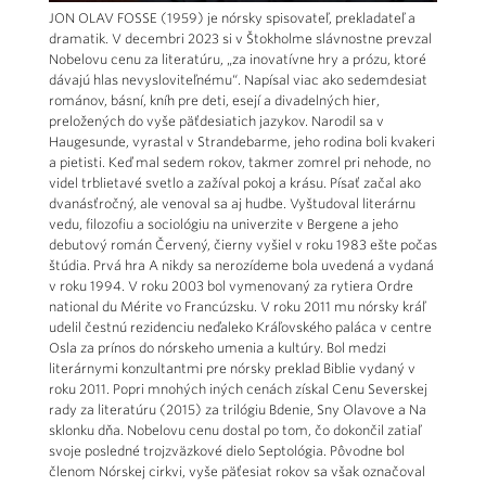
JON OLAV FOSSE (1959) je nórsky spisovateľ, prekladateľ a
dramatik. V decembri 2023 si v Štokholme slávnostne prevzal
Nobelovu cenu za literatúru, „za inovatívne hry a prózu, ktoré
dávajú hlas nevysloviteľnému“. Napísal viac ako sedemdesiat
románov, básní, kníh pre deti, esejí a divadelných hier,
preložených do vyše päťdesiatich jazykov. Narodil sa v
Haugesunde, vyrastal v Strandebarme, jeho rodina boli kvakeri
a pietisti. Keď mal sedem rokov, takmer zomrel pri nehode, no
videl trblietavé svetlo a zažíval pokoj a krásu. Písať začal ako
dvanásťročný, ale venoval sa aj hudbe. Vyštudoval literárnu
vedu, filozofiu a sociológiu na univerzite v Bergene a jeho
debutový román Červený, čierny vyšiel v roku 1983 ešte počas
štúdia. Prvá hra A nikdy sa nerozídeme bola uvedená a vydaná
v roku 1994. V roku 2003 bol vymenovaný za rytiera Ordre
national du Mérite vo Francúzsku. V roku 2011 mu nórsky kráľ
udelil čestnú rezidenciu neďaleko Kráľovského paláca v centre
Osla za prínos do nórskeho umenia a kultúry. Bol medzi
literárnymi konzultantmi pre nórsky preklad Biblie vydaný v
roku 2011. Popri mnohých iných cenách získal Cenu Severskej
rady za literatúru (2015) za trilógiu Bdenie, Sny Olavove a Na
sklonku dňa. Nobelovu cenu dostal po tom, čo dokončil zatiaľ
svoje posledné trojzväzkové dielo Septológia. Pôvodne bol
členom Nórskej cirkvi, vyše päťesiat rokov sa však označoval