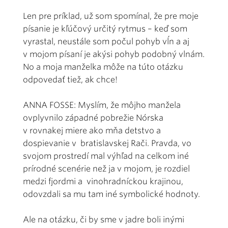
Len pre príklad, už som spomínal, že pre moje
písanie je kľúčový určitý rytmus – keď som
vyrastal, neustále som počul pohyb vĺn a aj
v mojom písaní je akýsi pohyb podobný vlnám.
No a moja manželka môže na túto otázku
odpovedať tiež, ak chce!
ANNA FOSSE: Myslím, že môjho manžela
ovplyvnilo západné pobrežie Nórska
v rovnakej miere ako mňa detstvo a
dospievanie v bratislavskej Rači. Pravda, vo
svojom prostredí mal výhľad na celkom iné
prírodné scenérie než ja v mojom, je rozdiel
medzi fjordmi a vinohradníckou krajinou,
odovzdali sa mu tam iné symbolické hodnoty.
Ale na otázku, či by sme v jadre boli inými