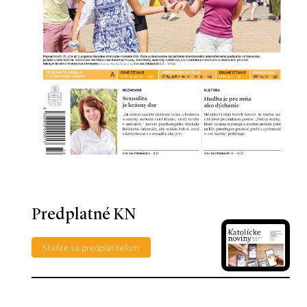
Predplatné KN
Staňte sa predplatiteľom