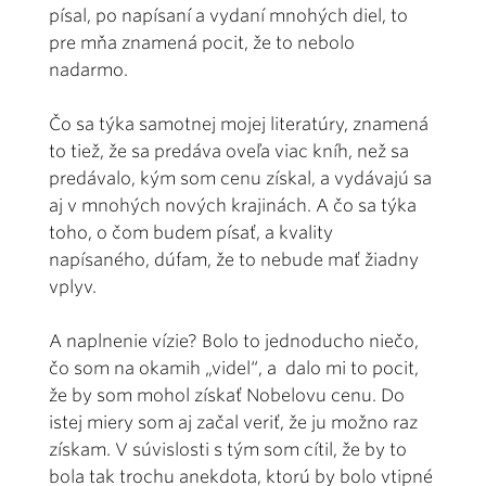
písal, po napísaní a vydaní mnohých diel, to
pre mňa znamená pocit, že to nebolo
nadarmo.
Čo sa týka samotnej mojej literatúry, znamená
to tiež, že sa predáva oveľa viac kníh, než sa
predávalo, kým som cenu získal, a vydávajú sa
aj v mnohých nových krajinách. A čo sa týka
toho, o čom budem písať, a kvality
napísaného, dúfam, že to nebude mať žiadny
vplyv.
A naplnenie vízie? Bolo to jednoducho niečo,
čo som na okamih „videl“, a dalo mi to pocit,
že by som mohol získať Nobelovu cenu. Do
istej miery som aj začal veriť, že ju možno raz
získam. V súvislosti s tým som cítil, že by to
bola tak trochu anekdota, ktorú by bolo vtipné