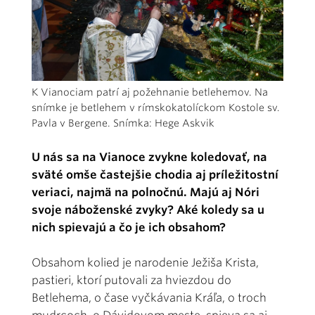
K Vianociam patrí aj požehnanie betlehemov. Na
snímke je betlehem v rímskokatolíckom Kostole sv.
Pavla v Bergene. Snímka: Hege Askvik
U nás sa na Vianoce zvykne koledovať, na
sväté omše častejšie chodia aj príležitostní
veriaci, najmä na polnočnú. Majú aj Nóri
svoje náboženské zvyky? Aké koledy sa u
nich spievajú a čo je ich obsahom?
Obsahom kolied je narodenie Ježiša Krista,
pastieri, ktorí putovali za hviezdou do
Betlehema, o čase vyčkávania Kráľa, o troch