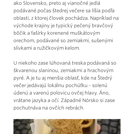
ako Slovensko, preto aj vianočné jedlá
podávané počas štedrej večere sa líšia podľa
oblasti, z ktorej človek pochádza. Napríklad na
východe krajiny je typický pečený bravčový
bôčik a fašírky korenené muškátovým
orechom, podávané so zemiakmi, sušenými
slivkami a ružičkovým kelom.
U niekoho zase lúhovaná treska podávaná so
škvarenou slaninou, zemiakmi a hrachovým
pyré. A je tu aj menšia oblasť, kde na Štedrý
večer jedávajú lokálnu pochúťku - solenú
údenú a varenú polovicu ovčej hlavy. Áno,
vrátane jazyka a očí. Západné Nórsko si zase
pochutnáva na ovčích rebrách.