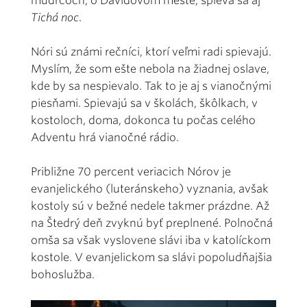
mudrcoch, o Dávidovom meste, spieva sa aj
Tichá noc
.
Nóri sú známi rečníci, ktorí veľmi radi spievajú.
Myslím, že som ešte nebola na žiadnej oslave,
kde by sa nespievalo. Tak to je aj s vianočnými
piesňami. Spievajú sa v školách, škôlkach, v
kostoloch, doma, dokonca tu počas celého
Adventu hrá vianočné rádio.
Približne 70 percent veriacich Nórov je
evanjelického (luteránskeho) vyznania, avšak
kostoly sú v bežné nedele takmer prázdne. Až
na Štedrý deň zvyknú byť preplnené. Polnočná
omša sa však vyslovene slávi iba v katolíckom
kostole. V evanjelickom sa slávi popoludňajšia
bohoslužba.