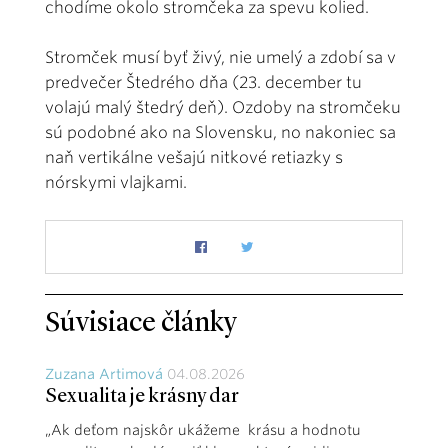
chodíme okolo stromčeka za spevu kolied.
Stromček musí byť živý, nie umelý a zdobí sa v
predvečer Štedrého dňa (23. december tu
volajú malý štedrý deň). Ozdoby na stromčeku
sú podobné ako na Slovensku, no nakoniec sa
naň vertikálne vešajú nitkové retiazky s
nórskymi vlajkami.
Súvisiace články
Zuzana Artimová
04.08.2026
Sexualita je krásny dar
„Ak deťom najskôr ukážeme krásu a hodnotu