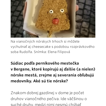
Na vianočných nórskych trhoch si môžete
vychutnať aj cheesecake s podobou rozprávkového
soba Rudolfa. Snímka: Elena Filipová
Súdiac podľa perníkového mestečka
v Bergene, ktoré kopírujú aj ďalšie (a nielen)
nórske mestá, zrejme aj severania obľubujú
medovníky. Aké sú tie nórske?
Znakom dobrej gazdinej v dome je počet
druhov vianočného pečiva. Ide väčšinou o
suché druhy, medzi nimi nesmú chýbať