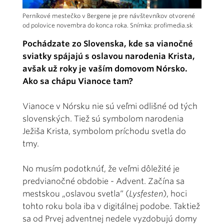
Perníkové mestečko v Bergene je pre návštevníkov otvorené
od polovice novembra do konca roka. Snímka: profimedia.sk
Pochádzate zo Slovenska, kde sa vianočné
sviatky spájajú s oslavou narodenia Krista,
avšak už roky je vaším domovom Nórsko.
Ako sa chápu Vianoce tam?
Vianoce v Nórsku nie sú veľmi odlišné od tých
slovenských. Tiež sú symbolom narodenia
Ježiša Krista, symbolom príchodu svetla do
tmy.
No musím podotknúť, že veľmi dôležité je
predvianočné obdobie - Advent. Začína sa
mestskou „oslavou svetla“ (
Lysfesten
), hoci
tohto roku bola iba v digitálnej podobe. Taktiež
sa od Prvej adventnej nedele vyzdobujú domy