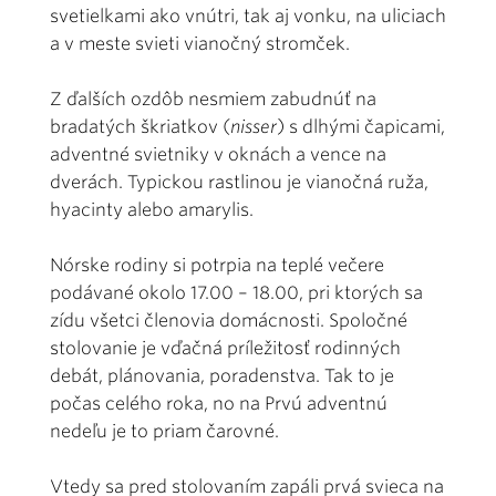
svetielkami ako vnútri, tak aj vonku, na uliciach
a v meste svieti vianočný stromček.
Z ďalších ozdôb nesmiem zabudnúť na
bradatých škriatkov (
nisser
) s dlhými čapicami,
adventné svietniky v oknách a vence na
dverách. Typickou rastlinou je vianočná ruža,
hyacinty alebo amarylis.
Nórske rodiny si potrpia na teplé večere
podávané okolo 17.00 – 18.00, pri ktorých sa
zídu všetci členovia domácnosti. Spoločné
stolovanie je vďačná príležitosť rodinných
debát, plánovania, poradenstva. Tak to je
počas celého roka, no na Prvú adventnú
nedeľu je to priam čarovné.
Vtedy sa pred stolovaním zapáli prvá svieca na