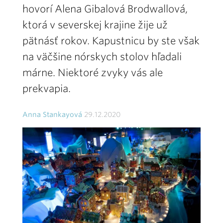
hovorí Alena Gibalová Brodwallová,
ktorá v severskej krajine žije už
pätnásť rokov. Kapustnicu by ste však
na väčšine nórskych stolov hľadali
márne. Niektoré zvyky vás ale
prekvapia.
Anna Stankayová
29.12.2020