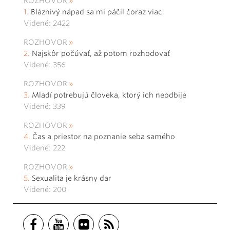
ROZHOVOR
Bláznivý nápad sa mi páčil čoraz viac
Videné: 2422
ROZHOVOR
Najskôr počúvať, až potom rozhodovať
Videné: 356
ROZHOVOR
Mladí potrebujú človeka, ktorý ich neodbije
Videné: 339
ROZHOVOR
Čas a priestor na poznanie seba samého
Videné: 222
ROZHOVOR
Sexualita je krásny dar
Videné: 200