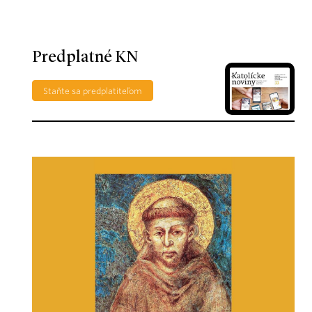
Predplatné KN
Staňte sa predplatiteľom