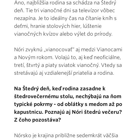
Áno, najbližšia rodina sa schádza na Štedrý
deň. Tie tri vianočné dni sa televízor vôbec
nezapína. Je to ideálny čas na čítanie kníh s
deťmi, hranie stolových hier, lúštenie
vianočných kvízov alebo výlet do prírody.
Nóri zvyknú „vianocovať“ aj medzi Vianocami
a Novým rokom. Volajú to, aj keď neoficiálne,
tretí, štvrtý a piaty sviatok vianočný. Vtedy sa
stretávajú aj vzdialenejší priatelia a rodina.
Na Štedrý deň, keď rodina zasadne k
štedrovečernému stolu, nechýbajú na ňom
typické pokrmy - od oblátky s medom až po
kapustnicu. Poznajú aj Nóri štedrú večeru?
Z čoho pozostáva?
Nórsko je krajina približne sedemkrát väčšia