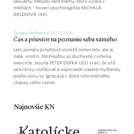
sexuality, nebudú veriť klamu, ktorý uvidia v
médiách,“ hovorí psychologička MICHALA
BIELEKOVÁ (44).
Zuzana Artimová
28.07.2026
Čas a priestor na poznanie seba samého
Leto ponúka príležitosť osviežiť nielen telo, ale aj
naše vnútro. Možnosťou sú duchovné cvičenia,
exercície. Jezuita PETER DUFKA (62) vraví, že učiť
sa kriticky rozlišovať a usporiadať vlastné myšlienky
podľa vzoru sv. Ignáca je v dobe informačného
chaosu veľmi cenné.
Najnovšie KN