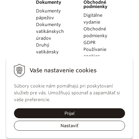
Dokumenty
Obchodné
podmienky
Dokumenty
Digitálne
pápežov
vydanie
Dokumenty
Obchodné
vatikánskych
podmienky
úradov
GDPR
Druhý
Používanie
vatikánsky
cookies
koncil
Dokumenty
Vaše nastavenie cookies
KBS
Kódex
kánonického
Súbory cookie nám pomáhajú pri poskytovaní
práva
služieb pre vás. Umožňujú spoznať a zapamätať si
Katechizmus
vaše preferencie.
Katolíckej
cirkvi
Prijať
Nastaviť