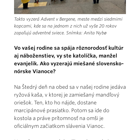
Takto vyzerá Advent v Bergene, meste medzi siedmimi
kopcami, kde sa na jednom z nich už vyše 20 rokov
zapaľujú adventné sviece. Snímka: Anita Nybø
Vo vašej rodine sa spája rôznorodosť kultúr
aj náboženstiev, vy ste katolíčka, manžel
evanjelik. Ako vyzerajú miešané slovensko-
nórske Vianoce?
Na Štedrý deň na obed sa v našej rodine jedáva
ryžová kaša, v ktorej je zamiešaný mandľový
oriešok. Ten, kto ho nájde, dostane
marcipánové prasiatko. Potom sa ide do
kostola a práve prítomnosť na omši je
oficiálnym začiatkom slávenia Vianoc.