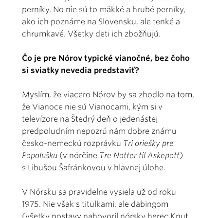
perníky. No nie sú to mäkké a hrubé perníky,
ako ich poznáme na Slovensku, ale tenké a
chrumkavé. Všetky deti ich zbožňujú.
Čo je pre Nórov typické vianočné, bez čoho
si sviatky nevedia predstaviť?
Myslím, že viacero Nórov by sa zhodlo na tom,
že Vianoce nie sú Vianocami, kým si v
televízore na Štedrý deň o jedenástej
predpoludním nepozrú nám dobre známu
česko-nemeckú rozprávku
Tri oriešky pre
Popolušku
(v nórčine
Tre Notter til Askepott
)
s Libušou Šafránkovou v hlavnej úlohe.
V Nórsku sa pravidelne vysiela už od roku
1975. Nie však s titulkami, ale dabingom
(všetky postavy nahovoril nórsky herec Knut