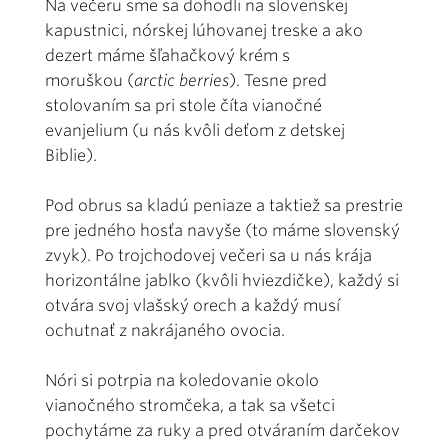
Na večeru sme sa dohodli na slovenskej
kapustnici, nórskej lúhovanej treske a ako
dezert máme šľahačkový krém s
moruškou (
arctic berries
). Tesne pred
stolovaním sa pri stole číta vianočné
evanjelium (u nás kvôli deťom z detskej
Biblie).
Pod obrus sa kladú peniaze a taktiež sa prestrie
pre jedného hosťa navyše (to máme slovenský
zvyk). Po trojchodovej večeri sa u nás krája
horizontálne jablko (kvôli hviezdičke), každý si
otvára svoj vlašský orech a každý musí
ochutnať z nakrájaného ovocia.
Nóri si potrpia na koledovanie okolo
vianočného stromčeka, a tak sa všetci
pochytáme za ruky a pred otváraním darčekov