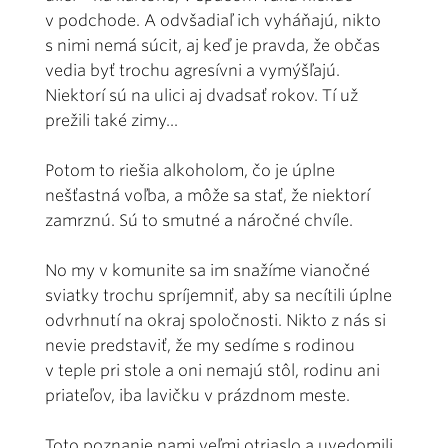
v podchode. A odvšadiaľ ich vyháňajú, nikto
s nimi nemá súcit, aj keď je pravda, že občas
vedia byť trochu agresívni a vymýšľajú.
Niektorí sú na ulici aj dvadsať rokov. Tí už
prežili také zimy...
Potom to riešia alkoholom, čo je úplne
nešťastná voľba, a môže sa stať, že niektorí
zamrznú. Sú to smutné a náročné chvíle.
No my v komunite sa im snažíme vianočné
sviatky trochu spríjemniť, aby sa necítili úplne
odvrhnutí na okraj spoločnosti. Nikto z nás si
nevie predstaviť, že my sedíme s rodinou
v teple pri stole a oni nemajú stôl, rodinu ani
priateľov, iba lavičku v prázdnom meste.
Toto poznanie nami veľmi otriaslo a uvedomili