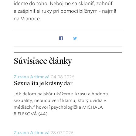
ideme do toho. Nebojme sa skloniť, zohnúť
a zašpiniť si ruky pri pomoci blížnym - najmä
na Vianoce.
Súvisiace články
Zuzana Artimová
04.08.2026
Sexualita je krásny dar
„Ak deťom najskôr ukážeme krásu a hodnotu
sexuality, nebudú veriť klamu, ktorý uvidia v
médiách,“ hovorí psychologička MICHALA
BIELEKOVÁ (44).
Zuzana Artimová
28.07.2026