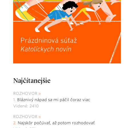
Najčítanejšie
ROZHOVOR
Bláznivý nápad sa mi páčil čoraz viac
Videné: 2410
ROZHOVOR
Najskôr počúvať, až potom rozhodovať