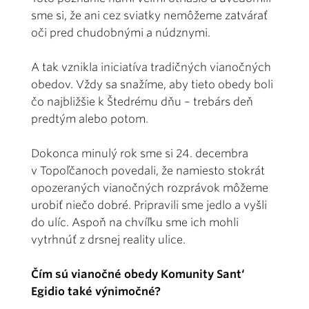
sme si, že ani cez sviatky nemôžeme zatvárať
oči pred chudobnými a núdznymi.
A tak vznikla iniciatíva tradičných vianočných
obedov. Vždy sa snažíme, aby tieto obedy boli
čo najbližšie k Štedrému dňu – trebárs deň
predtým alebo potom.
Dokonca minulý rok sme si 24. decembra
v Topoľčanoch povedali, že namiesto stokrát
opozeraných vianočných rozprávok môžeme
urobiť niečo dobré. Pripravili sme jedlo a vyšli
do ulíc. Aspoň na chvíľku sme ich mohli
vytrhnúť z drsnej reality ulice.
Čím sú vianočné obedy Komunity Sant‘
Egidio také výnimočné?