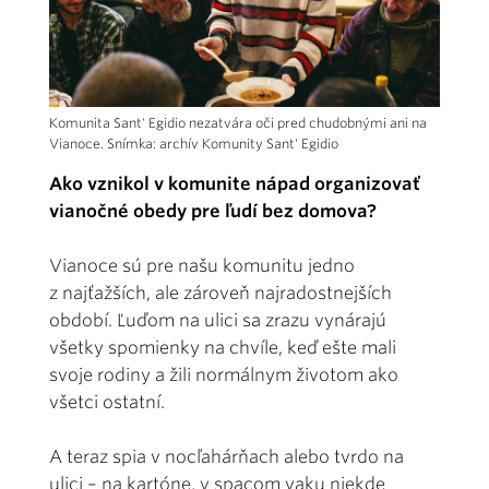
Komunita Sant' Egidio nezatvára oči pred chudobnými ani na
Vianoce. Snímka: archív Komunity Sant' Egidio
Ako vznikol v komunite nápad organizovať
vianočné obedy pre ľudí bez domova?
Vianoce sú pre našu komunitu jedno
z najťažších, ale zároveň najradostnejších
období. Ľuďom na ulici sa zrazu vynárajú
všetky spomienky na chvíle, keď ešte mali
svoje rodiny a žili normálnym životom ako
všetci ostatní.
A teraz spia v nocľahárňach alebo tvrdo na
ulici – na kartóne, v spacom vaku niekde