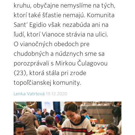
kruhu, obyčajne nemyslíme na tých,
ktorí také šťastie nemajú. Komunita
Sant‘ Egidio však nezabúda ani na
ľudí, ktorí Vianoce strávia na ulici.
O vianočných obedoch pre
chudobných a núdznych sme sa
porozprávali s Mirkou Čulagovou
(23), ktorá stála pri zrode
topoľčianskej komunity.
Lenka Vatrtová
19.12.2020