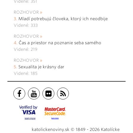
Videné: 351
ROZHOVOR
Mladí potrebujú človeka, ktorý ich neodbije
Videné: 333
ROZHOVOR
Čas a priestor na poznanie seba samého
Videné: 219
ROZHOVOR
Sexualita je krásny dar
Videné: 185
katolickenoviny.sk © 1849 - 2026 Katolícke