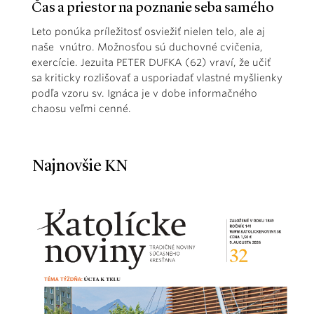
Čas a priestor na poznanie seba samého
Leto ponúka príležitosť osviežiť nielen telo, ale aj
naše vnútro. Možnosťou sú duchovné cvičenia,
exercície. Jezuita PETER DUFKA (62) vraví, že učiť
sa kriticky rozlišovať a usporiadať vlastné myšlienky
podľa vzoru sv. Ignáca je v dobe informačného
chaosu veľmi cenné.
Najnovšie KN