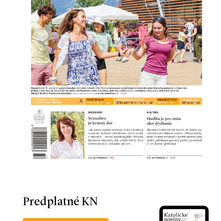
Predplatné KN