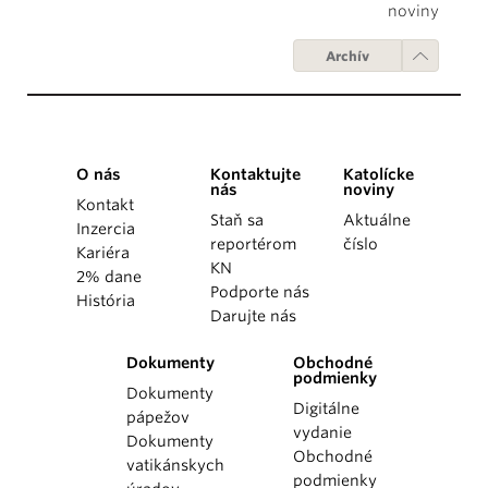
noviny
Archív
O nás
Kontaktujte
Katolícke
nás
noviny
Kontakt
Staň sa
Aktuálne
Inzercia
reportérom
číslo
Kariéra
KN
2% dane
Podporte nás
História
Darujte nás
Dokumenty
Obchodné
podmienky
Dokumenty
Digitálne
pápežov
vydanie
Dokumenty
Obchodné
vatikánskych
podmienky