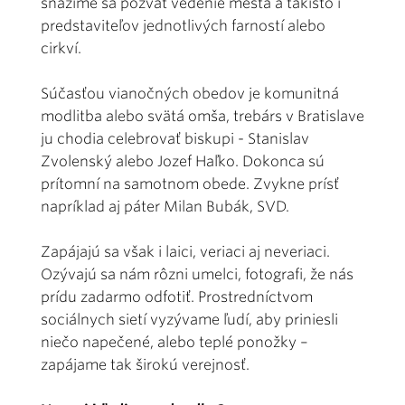
snažíme sa pozvať vedenie mesta a takisto i
predstaviteľov jednotlivých farností alebo
cirkví.
Súčasťou vianočných obedov je komunitná
modlitba alebo svätá omša, trebárs v Bratislave
ju chodia celebrovať biskupi - Stanislav
Zvolenský alebo Jozef Haľko. Dokonca sú
prítomní na samotnom obede. Zvykne prísť
napríklad aj páter Milan Bubák, SVD.
Zapájajú sa však i laici, veriaci aj neveriaci.
Ozývajú sa nám rôzni umelci, fotografi, že nás
prídu zadarmo odfotiť. Prostredníctvom
sociálnych sietí vyzývame ľudí, aby priniesli
niečo napečené, alebo teplé ponožky –
zapájame tak širokú verejnosť.