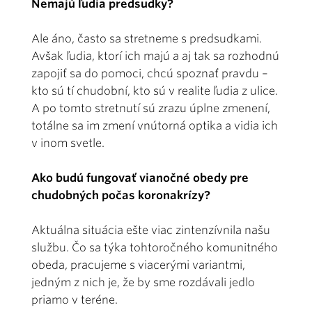
Nemajú ľudia predsudky?
Ale áno, často sa stretneme s predsudkami.
Avšak ľudia, ktorí ich majú a aj tak sa rozhodnú
zapojiť sa do pomoci, chcú spoznať pravdu –
kto sú tí chudobní, kto sú v realite ľudia z ulice.
A po tomto stretnutí sú zrazu úplne zmenení,
totálne sa im zmení vnútorná optika a vidia ich
v inom svetle.
Ako budú fungovať vianočné obedy pre
chudobných počas koronakrízy?
Aktuálna situácia ešte viac zintenzívnila našu
službu. Čo sa týka tohtoročného komunitného
obeda, pracujeme s viacerými variantmi,
jedným z nich je, že by sme rozdávali jedlo
priamo v teréne.