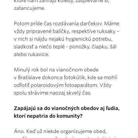
ktoré nám zahrajú koledy, zaspievame si,
zatancujeme.
Potom príde čas rozdávania darčekov. Máme
vždy pripravené balíčky, respektíve ruksaky –
v nich si nájdu nejakú hygienickú potrebu,
sladkosť a niečo teplé - ponožky, čiapku, šál
alebo rukavice.
Minulý rok bol na vianočnom obede
v Bratislave dokonca fotokútik, kde sa mohli
odfotiť polaroidovým fotoaparátom. Vždy
spolu strávime naozaj skvelý čas.
Zapájajú sa do vianočných obedov aj ľudia,
ktorí nepatria do komunity?
Áno. Keď už niekde organizujeme obed,