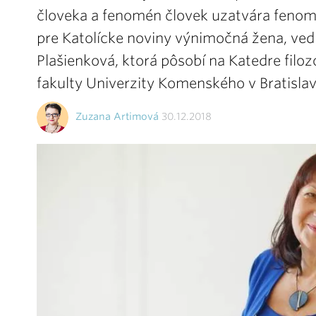
človeka a fenomén človek uzatvára fenom
pre Katolícke noviny výnimočná žena, vedk
Plašienková, ktorá pôsobí na Katedre filozof
fakulty Univerzity Komenského v Bratislav
Zuzana Artimová
30.12.2018