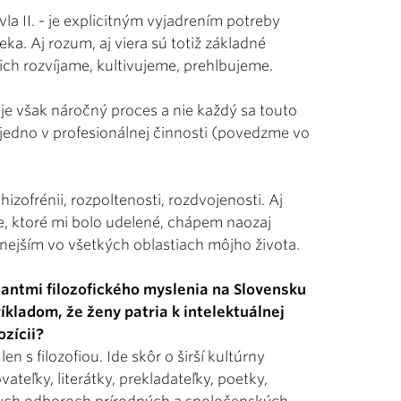
vla II. - je explicitným vyjadrením potreby
a. Aj rozum, aj viera sú totiž základné
 ich rozvíjame, kultivujeme, prehlbujeme.
e však náročný proces a nie každý sa touto
 jedno v profesionálnej činnosti (povedzme vo
hizofrénii, rozpoltenosti, rozdvojenosti. Aj
, ktoré mi bolo udelené, chápem naozaj
znejším vo všetkých oblastiach môjho života.
tantmi filozofického myslenia na Slovensku
íkladom, že ženy patria k intelektuálnej
ozícii?
en s filozofiou. Ide skôr o širší kultúrny
teľky, literátky, prekladateľky, poetky,