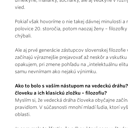
umelkyne, maliarky, sochárky, ale aj vedkyne v rô
vied.
Pokiaľ však hovoríme o nie takej dávnej minulosti
polovice 20. storočia, potom naozaj ženy – filozof
chýbali.
Ale aj prvé generácie zástupcov slovenskej filozofi
začínajú výraznejšie prejavovať až neskôr a vskutku
opakujem, pri zmene pohľadu na „intelektuálnu elitu“
samu nevnímam ako nejakú výnimku.
Ako to bolo s vaším nástupom na vedeckú dráhu? Č
človeku a ich klasickú zložku – filozofiu?
Myslím si, že vedecká dráha človeka obyčajne začína
pravidlom. V súčasnosti mnohí mladí ľudia, ktorí vy
oblasti.