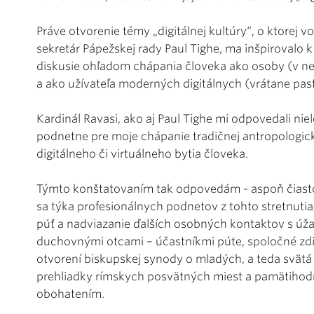
Práve otvorenie témy „digitálnej kultúry“, o ktorej v
sekretár Pápežskej rady Paul Tighe, ma inšpirovalo 
diskusie ohľadom chápania človeka ako osoby (v n
a ako užívateľa moderných digitálnych (vrátane pa
Kardinál Ravasi, ako aj Paul Tighe mi odpovedali niel
podnetne pre moje chápanie tradičnej antropologic
digitálneho či virtuálneho bytia človeka.
Týmto konštatovaním tak odpovedám - aspoň čiastoč
sa týka profesionálnych podnetov z tohto stretnuti
púť a nadviazanie ďalších osobných kontaktov s úž
duchovnými otcami – účastníkmi púte, spoločné zdi
otvorení biskupskej synody o mladých, a teda svät
prehliadky rímskych posvätných miest a pamätihod
obohatením.