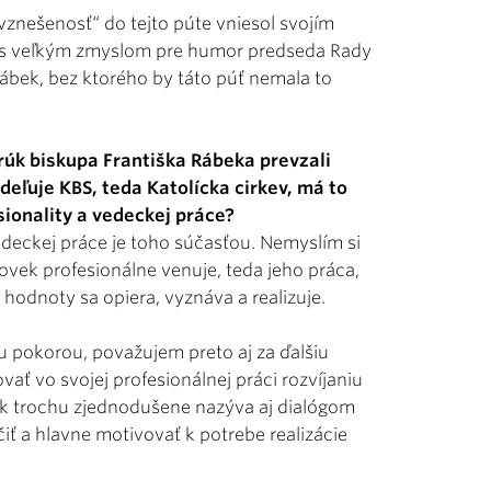
znešenosť“ do tejto púte vniesol svojím
a s veľkým zmyslom pre humor predseda Rady
Rábek, bez ktorého by táto púť nemala to
 rúk biskupa Františka Rábeka prevzali
udeľuje KBS, teda Katolícka cirkev, má to
sionality a vedeckej práce?
vedeckej práce je toho súčasťou. Nemyslím si
lovek profesionálne venuje, teda jeho práca,
 hodnoty sa opiera, vyznáva a realizuje.
ou pokorou, považujem preto aj za ďalšiu
vať vo svojej profesionálnej práci rozvíjaniu
tak trochu zjednodušene nazýva aj dialógom
ť a hlavne motivovať k potrebe realizácie