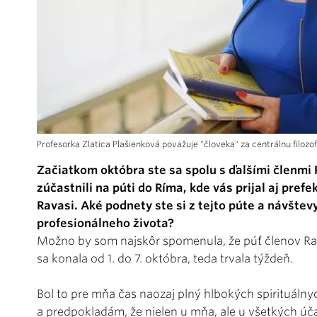
Profesorka Zlatica Plašienková považuje "človeka" za centrálnu filoz
Začiatkom októbra ste sa spolu s ďalšími členmi 
zúčastnili na púti do Ríma, kde vás prijal aj pref
Ravasi. Aké podnety ste si z tejto púte a návštev
profesionálneho života?
Možno by som najskôr spomenula, že púť členov Rad
sa konala od 1. do 7. októbra, teda trvala týždeň.
Bol to pre mňa čas naozaj plný hlbokých spirituálnyc
a predpokladám, že nielen u mňa, ale u všetkých úč