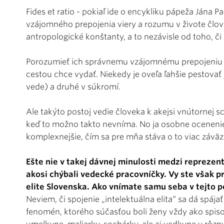
Fides et ratio - pokiaľ ide o encykliku pápeža Jána Pa
vzájomného prepojenia viery a rozumu v živote človek
antropologické konštanty, a to nezávisle od toho, či
Porozumieť ich správnemu vzájomnému prepojeniu j
cestou chce vydať. Niekedy je oveľa ľahšie pestovať
vede) a druhé v súkromí.
Ale takýto postoj vedie človeka k akejsi vnútornej sc
keď to možno takto nevníma. No ja osobne ocenenie
komplexnejšie, čím sa pre mňa stáva o to viac závä
Ešte nie v takej dávnej minulosti medzi reprezen
akosi chýbali vedecké pracovníčky. Vy ste však pr
elite Slovenska. Ako vnímate samu seba v tejto p
Neviem, či spojenie „intelektuálna elita“ sa dá spájať l
fenomén, ktorého súčasťou boli ženy vždy ako spisova