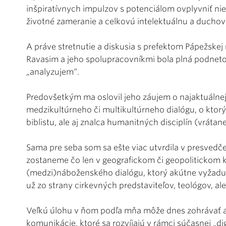
inšpiratívnych impulzov s potenciálom ovplyvniť nie
životné zameranie a celkovú intelektuálnu a duchov
A práve stretnutie a diskusia s prefektom Pápežskej
Ravasim a jeho spolupracovníkmi bola plná podneto
„analyzujem“.
Predovšetkým ma oslovil jeho záujem o najaktuálnej
medzikultúrneho či multikultúrneho dialógu, o ktorý
biblistu, ale aj znalca humanitných disciplín (vrátane 
Sama pre seba som sa ešte viac utvrdila v presvedčen
zostaneme čo len v geografickom či geopolitickom k
(medzi)náboženského dialógu, ktorý akútne vyžaduje
už zo strany cirkevných predstaviteľov, teológov, ale
Veľkú úlohu v ňom podľa mňa môže dnes zohrávať a
komunikácie, ktoré sa rozvíjajú v rámci súčasnej „dig