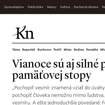
Spravodajstvo
Publicistika
Názory
Kultúra
Duchovná obnova
Ne
Téma
Reportáž
Rozhovor
Profil
Misie
Rodina
Poradňa
Ml
Vianoce sú aj silné
pamäťovej stopy
„Pochopiť vesmír znamená vziať do úvahy 
pochopiť človeka nemožno mimo ľudstva, 
vesmíru. A ešte jednoduchšie povedané: