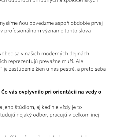
znych odboroch prírodných a spoločenských
 a myslíme ňou povedzme aspoň obdobie prvej
ky v profesionálnom význame tohto slova
e vôbec sa v našich moderných dejinách
 ich reprezentujú prevažne muži. Ale
 je zastúpenie žien u nás pestré, a preto seba
o vás ovplyvnilo pri orientácii na vedy o
 jeho štúdiom, aj keď nie vždy je to
študujú nejaký odbor, pracujú v celkom inej