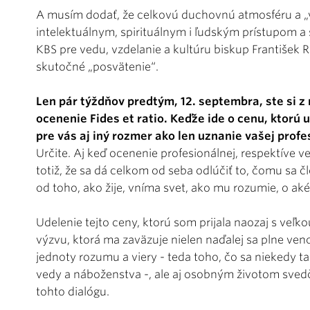
A musím dodať, že celkovú duchovnú atmosféru a „v
intelektuálnym, spirituálnym i ľudským prístupom 
KBS pre vedu, vzdelanie a kultúru biskup František 
skutočné „posvätenie“.
Len pár týždňov predtým, 12. septembra, ste si z
ocenenie Fides et ratio. Keďže ide o cenu, ktorú 
pre vás aj iný rozmer ako len uznanie vašej profe
Určite. Aj keď ocenenie profesionálnej, respektíve 
totiž, že sa dá celkom od seba odlúčiť to, čomu sa č
od toho, ako žije, vníma svet, ako mu rozumie, o aké
Udelenie tejto ceny, ktorú som prijala naozaj s veľk
výzvu, ktorá ma zaväzuje nielen naďalej sa plne veno
jednoty rozumu a viery - teda toho, čo sa niekedy 
vedy a náboženstva -, ale aj osobným životom svedči
tohto dialógu.