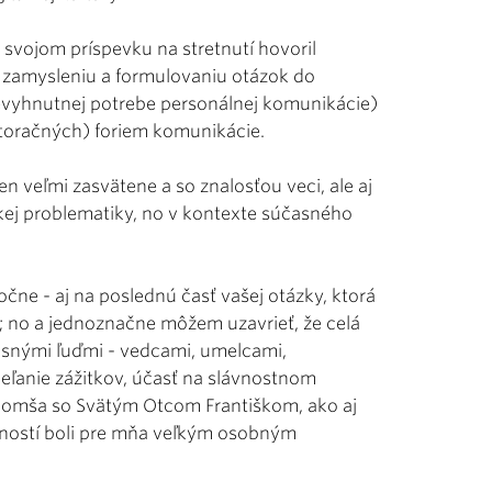
o svojom príspevku na stretnutí hovoril
k zamysleniu a formulovaniu otázok do
evyhnutnej potrebe personálnej komunikácie)
storačných) foriem komunikácie.
en veľmi zasvätene a so znalosťou veci, ale aj
kej problematiky, no v kontexte súčasného
ne - aj na poslednú časť vašej otázky, ktorá
a; no a jednoznačne môžem uzavrieť, že celá
asnými ľuďmi - vedcami, umelcami,
eľanie zážitkov, účasť na slávnostnom
á omša so Svätým Otcom Františkom, ako aj
ností boli pre mňa veľkým osobným