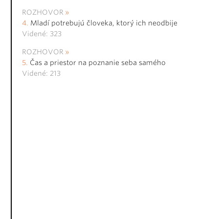
ROZHOVOR
Mladí potrebujú človeka, ktorý ich neodbije
Videné: 323
ROZHOVOR
Čas a priestor na poznanie seba samého
Videné: 213