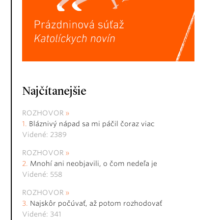
Najčítanejšie
ROZHOVOR
Bláznivý nápad sa mi páčil čoraz viac
Videné: 2389
ROZHOVOR
Mnohí ani neobjavili, o čom nedeľa je
Videné: 558
ROZHOVOR
Najskôr počúvať, až potom rozhodovať
Videné: 341