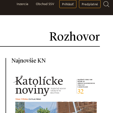
Inzercia
Obchod SSV
Prihlásiť
Predplatné
Rozhovor
Najnovšie KN