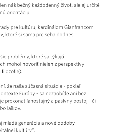
len náš bežný každodenný život, ale aj určité
nú orientáciu.
 rady pre kultúru, kardinálom Gianfrancom
v, ktoré si sama pre seba dodnes
šie problémy, ktoré sa týkajú
ch mohol hovoriť nielen z perspektívy
filozofie).
í, že naša súčasná situácia - pokiaľ
ontexte Európy - sa nezaobíde ani bez
 prekonať ľahostajný a pasívny postoj - či
bo laikov.
j mladá generácia a nové podoby
itálnej kultúry“.