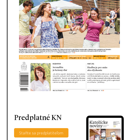
Predplatné KN
Staňte sa predplatiteľom