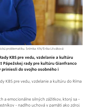
ofickú problematiku. Snímka: KN/Erika Litváková
Rady KBS pre vedu, vzdelanie a kultúru
ekt Pápežskej rady pre kultúru Gianfranco
y priniesli do svojho osobného i
y KBS pre vedu, vzdelanie a kultúru do Ríma
h a emocionálne silných zážitkov, ktorý sa -
astníkov - nadlho uchová v pamäti ako zdroj