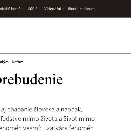
deľné homílie
Súťaže
Video/Foto
Bioetické fórum
adým
Deťom
 prebudenie
aj chápanie človeka a naopak,
ľudstvo mimo života a život mimo
 Fenomén vesmír uzatvára fenomén