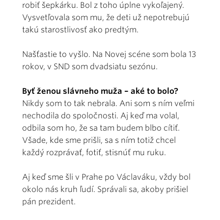
robiť šepkárku. Bol z toho úplne vykoľajený.
Vysvetľovala som mu, že deti už nepotrebujú
takú starostlivosť ako predtým.
Našťastie to vyšlo. Na Novej scéne som bola 13
rokov, v SND som dvadsiatu sezónu.
Byť ženou slávneho muža – aké to bolo?
Nikdy som to tak nebrala. Ani som s ním veľmi
nechodila do spoločnosti. Aj keď ma volal,
odbila som ho, že sa tam budem blbo cítiť.
Všade, kde sme prišli, sa s ním totiž chcel
každý rozprávať, fotiť, stisnúť mu ruku.
Aj keď sme šli v Prahe po Václaváku, vždy bol
okolo nás kruh ľudí. Správali sa, akoby prišiel
pán prezident.