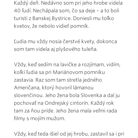
Každý deň. Nedávno som pri jeho hrobe videla
40 ľudí. Nechápala som, čo sa deje – a to boli
turisti z Banskej Bystrice. Doniesli mu toľko
kvetov, že nebolo vidieť pomník.
Ľudia mu vždy nosia čerstvé kvety, dokonca
som tam videla aj plyšového tuleňa.
Vždy, keď sedím na lavičke a rozjímam, vidím,
koľkí ľudia sa pri Mariánovom pomníku
zastavia. Raz som tam stretla jedného
Američana, ktorý hovoril lámanou
slovenčinou. Jeho žena bola Slovenka a dal ju
pochovať na Ondrejský cintorín. Každý rok
tam za ňou príde. Jeho žena mala veľmi rada
filmy s mojím mužom.
Vždy, keď teda išiel od jej hrobu, zastavil sa i pri