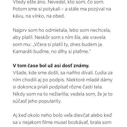
Vtedy ešte áno. Nevedel, kto som, čo som.
Potom sme si potykali – a stále ma pozýval na
kávu, na vínko, na obed.
Najprv som ho odmietala, lebo som nechcela,
aby platil. Neskôr som s ním šla, ale vravela
som mu: „Včera si platil ty, dnes budem ja.
Kamaráti buďme, no dlhy si plaťme.“
V tom čase bol už asi dosť známy.
Všade, kde sme došli, sa naňho dívali. Ľudia za
ním chodili aj po podpis. Niektoré mladé dámy
si dokonca priali podpísať rôzne časti tela.
Nikdy som na to nežiarlila; vedela som, že je to
súčasť jeho popularity.
Aj keď okolo neho bolo veľa dievčat alebo keď
sa v nejakom filme musel bozkávať, brala som