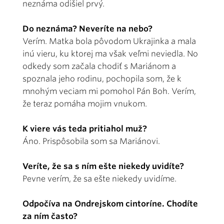
neznáma odišiel prvý.
Do neznáma? Neveríte na nebo?
Verím. Matka bola pôvodom Ukrajinka a mala
inú vieru, ku ktorej ma však veľmi neviedla. No
odkedy som začala chodiť s Mariánom a
spoznala jeho rodinu, pochopila som, že k
mnohým veciam mi pomohol Pán Boh. Verím,
že teraz pomáha mojim vnukom.
K viere vás teda pritiahol muž?
Áno. Prispôsobila som sa Mariánovi.
Veríte, že sa s ním ešte niekedy uvidíte?
Pevne verím, že sa ešte niekedy uvidíme.
Odpočíva na Ondrejskom cintoríne. Chodíte
za ním často?