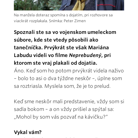
Na manžela doteraz spomína s dojatím, pri rozhovore sa
viackrát rozplakala. Snímka: Peter Zimen
Spoznali ste sa vo vojenskom umeleckom
súbore, kde ste vtedy pôsobili ako
tanečníčka. Prvýkrát ste však Mariána
Labudu videli vo filme
Neprebudený
, pri
ktorom ste vraj plakali od dojatia.
Áno. Keď som ho potom prvýkrát videla naživo
– bolo to asi o dva týždne neskôr –, úplne som
sa roztriasla. Myslela som, že je to prelud.
Keď sme neskôr mali predstavenie, vždy som si
sadla bokom – a on vždy prišiel a spýtal sa:
„Mohol by som vás pozvať na kávičku?“
Vykal vám?