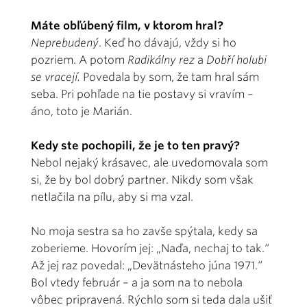
Máte obľúbený film, v ktorom hral?
Neprebudený
. Keď ho dávajú, vždy si ho
pozriem. A potom
Radikálny rez
a
Dobří holubi
se vracejí.
Povedala by som, že tam hral sám
seba. Pri pohľade na tie postavy si vravím –
áno, toto je Marián.
Kedy ste pochopili, že je to ten pravý?
Nebol nejaký krásavec, ale uvedomovala som
si, že by bol dobrý partner. Nikdy som však
netlačila na pílu, aby si ma vzal.
No moja sestra sa ho zavše spýtala, kedy sa
zoberieme. Hovorím jej: „Naďa, nechaj to tak.“
Až jej raz povedal: „Devätnásteho júna 1971.“
Bol vtedy február – a ja som na to nebola
vôbec pripravená. Rýchlo som si teda dala ušiť