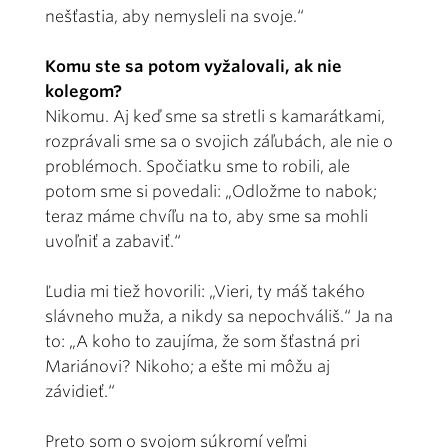
nešťastia, aby nemysleli na svoje.“
Komu ste sa potom vyžalovali, ak nie
kolegom?
Nikomu. Aj keď sme sa stretli s kamarátkami,
rozprávali sme sa o svojich záľubách, ale nie o
problémoch. Spočiatku sme to robili, ale
potom sme si povedali: „Odložme to nabok;
teraz máme chvíľu na to, aby sme sa mohli
uvoľniť a zabaviť.“
Ľudia mi tiež hovorili: „Vieri, ty máš takého
slávneho muža, a nikdy sa nepochváliš.“ Ja na
to: „A koho to zaujíma, že som šťastná pri
Mariánovi? Nikoho; a ešte mi môžu aj
závidieť.“
Preto som o svojom súkromí veľmi