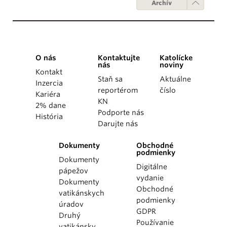
Archív
O nás
Kontaktujte
Katolícke
nás
noviny
Kontakt
Staň sa
Aktuálne
Inzercia
reportérom
číslo
Kariéra
KN
2% dane
Podporte nás
História
Darujte nás
Dokumenty
Obchodné
podmienky
Dokumenty
Digitálne
pápežov
vydanie
Dokumenty
Obchodné
vatikánskych
podmienky
úradov
GDPR
Druhý
Používanie
vatikánsky