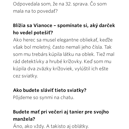
Odpovedala som, že na 32. sprava. Čo som
mala na to povedať?
Blížia sa Vianoce – spomínate si, aký darček
ho vedel potešiť?
Ako herec sa musel elegantne obliekať, keďže
však bol moletný, často nemali jeho čísla. Tak
som mu trebárs kúpila látku na oblek. Tiež mal
rád detektívky a hrubé krížovky. Keď som mu
kúpila dva zväzky krížoviek, vylúštil ich ešte
cez sviatky.
Ako budete sláviť tieto sviatky?
Pôjdeme so synmi na chatu.
Budete mať pri večeri aj tanier pre svojho
manžela?
Áno, ako vždy. A takisto aj oblátky.