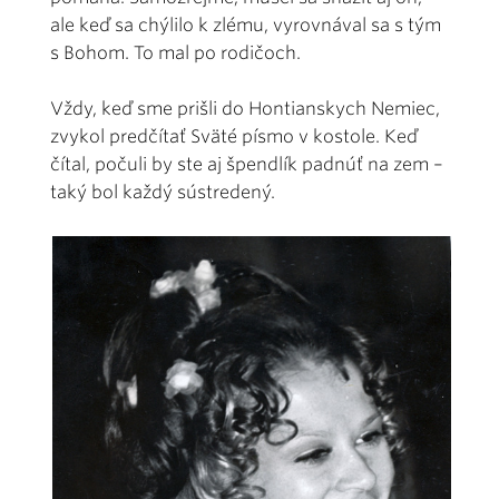
ale keď sa chýlilo k zlému, vyrovnával sa s tým
s Bohom. To mal po rodičoch.
Vždy, keď sme prišli do Hontianskych Nemiec,
zvykol predčítať Sväté písmo v kostole. Keď
čítal, počuli by ste aj špendlík padnúť na zem –
taký bol každý sústredený.