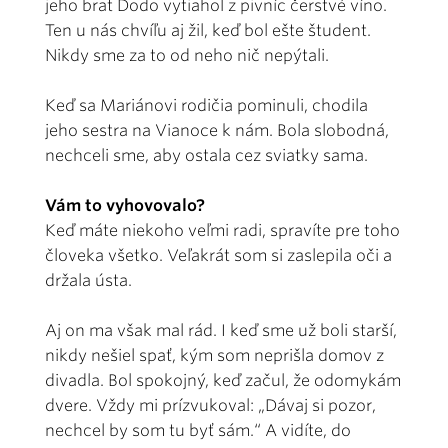
jeho brat Dodo vytiahol z pivníc čerstvé víno.
Ten u nás chvíľu aj žil, keď bol ešte študent.
Nikdy sme za to od neho nič nepýtali.
Keď sa Mariánovi rodičia pominuli, chodila
jeho sestra na Vianoce k nám. Bola slobodná,
nechceli sme, aby ostala cez sviatky sama.
Vám to vyhovovalo?
Keď máte niekoho veľmi radi, spravíte pre toho
človeka všetko. Veľakrát som si zaslepila oči a
držala ústa.
Aj on ma však mal rád. I keď sme už boli starší,
nikdy nešiel spať, kým som neprišla domov z
divadla. Bol spokojný, keď začul, že odomykám
dvere. Vždy mi prízvukoval: „Dávaj si pozor,
nechcel by som tu byť sám.“ A vidíte, do