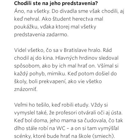
Chodili ste na jeho predstavenia?
Áno, na všetky. Do divadla sme však chodili, aj
keď nehral. Ako študent herectva mal
poukážku, vďaka ktorej mal všetky
predstavenia zadarmo.
Videl všetko, čo sa v Bratislave hralo. Rád
chodil aj do kina. Hlavných hrdinov sledoval
spôsobom, ako by ich mal hrať on. Všímal si
každý pohyb, mimiku. Keď potom došiel do
školy, boli prekvapení, ako vie všetko
znázorniť.
Veľmi ho tešilo, keď robili etudy. Vždy si
vymyslel také, že profesori otvárali oči aj ústa.
Keď bol doma, jeho mama sa čudovala, čo tak
dlho stále robí na WC – a on si tam vymýšľal
scénky, ktoré bude hrať na škole (smiech).