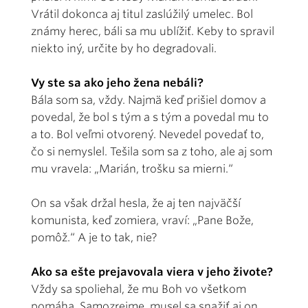
Vrátil dokonca aj titul zaslúžilý umelec. Bol
známy herec, báli sa mu ublížiť. Keby to spravil
niekto iný, určite by ho degradovali.
Vy ste sa ako jeho žena nebáli?
Bála som sa, vždy. Najmä keď prišiel domov a
povedal, že bol s tým a s tým a povedal mu to
a to. Bol veľmi otvorený. Nevedel povedať to,
čo si nemyslel. Tešila som sa z toho, ale aj som
mu vravela: „Marián, trošku sa mierni.“
On sa však držal hesla, že aj ten najväčší
komunista, keď zomiera, vraví: „Pane Bože,
pomôž.“ A je to tak, nie?
Ako sa ešte prejavovala viera v jeho živote?
Vždy sa spoliehal, že mu Boh vo všetkom
pomáha. Samozrejme, musel sa snažiť aj on,