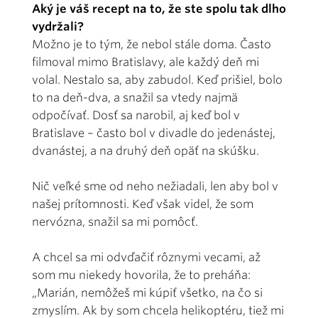
Aký je váš recept na to, že ste spolu tak dlho
vydržali?
Možno je to tým, že nebol stále doma. Často
filmoval mimo Bratislavy, ale každý deň mi
volal. Nestalo sa, aby zabudol. Keď prišiel, bolo
to na deň-dva, a snažil sa vtedy najmä
odpočívať. Dosť sa narobil, aj keď bol v
Bratislave – často bol v divadle do jedenástej,
dvanástej, a na druhý deň opäť na skúšku.
Nič veľké sme od neho nežiadali, len aby bol v
našej prítomnosti. Keď však videl, že som
nervózna, snažil sa mi pomôcť.
A chcel sa mi odvďačiť rôznymi vecami, až
som mu niekedy hovorila, že to preháňa:
„Marián, nemôžeš mi kúpiť všetko, na čo si
zmyslím. Ak by som chcela helikoptéru, tiež mi