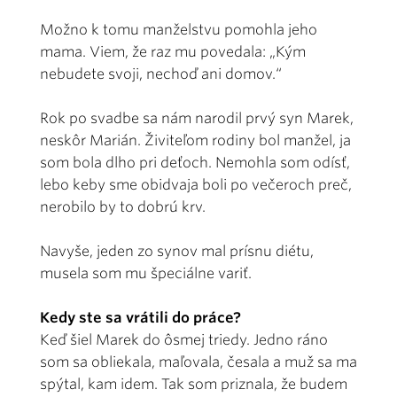
Možno k tomu manželstvu pomohla jeho
mama. Viem, že raz mu povedala: „Kým
nebudete svoji, nechoď ani domov.“
Rok po svadbe sa nám narodil prvý syn Marek,
neskôr Marián. Živiteľom rodiny bol manžel, ja
som bola dlho pri deťoch. Nemohla som odísť,
lebo keby sme obidvaja boli po večeroch preč,
nerobilo by to dobrú krv.
Navyše, jeden zo synov mal prísnu diétu,
musela som mu špeciálne variť.
Kedy ste sa vrátili do práce?
Keď šiel Marek do ôsmej triedy. Jedno ráno
som sa obliekala, maľovala, česala a muž sa ma
spýtal, kam idem. Tak som priznala, že budem