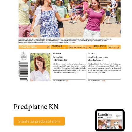
Predplatné KN
Staňte sa predplatiteľom