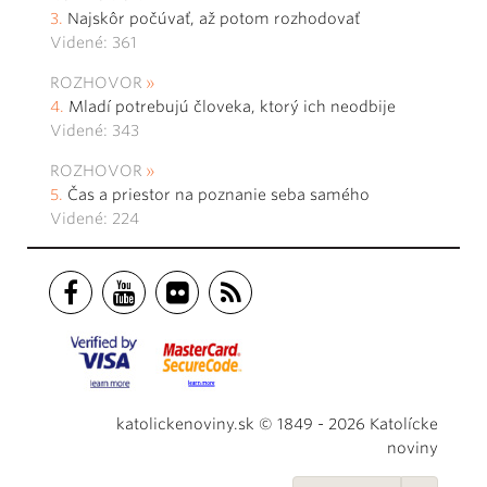
Najskôr počúvať, až potom rozhodovať
Videné: 361
ROZHOVOR
Mladí potrebujú človeka, ktorý ich neodbije
Videné: 343
ROZHOVOR
Čas a priestor na poznanie seba samého
Videné: 224
katolickenoviny.sk © 1849 - 2026 Katolícke
noviny