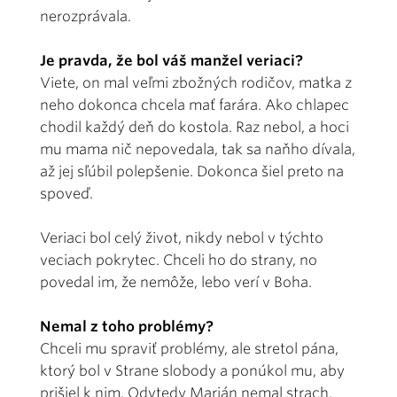
nerozprávala.
Je pravda, že bol váš manžel veriaci?
Viete, on mal veľmi zbožných rodičov, matka z
neho dokonca chcela mať farára. Ako chlapec
chodil každý deň do kostola. Raz nebol, a hoci
mu mama nič nepovedala, tak sa naňho dívala,
až jej sľúbil polepšenie. Dokonca šiel preto na
spoveď.
Veriaci bol celý život, nikdy nebol v týchto
veciach pokrytec. Chceli ho do strany, no
povedal im, že nemôže, lebo verí v Boha.
Nemal z toho problémy?
Chceli mu spraviť problémy, ale stretol pána,
ktorý bol v Strane slobody a ponúkol mu, aby
prišiel k nim. Odvtedy Marián nemal strach.