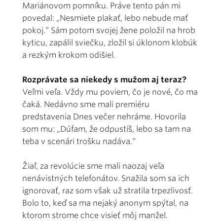
Mariánovom pomníku. Práve tento pán mi
povedal: „Nesmiete plakať, lebo nebude mať
pokoj.“ Sám potom svojej žene položil na hrob
kyticu, zapálil sviečku, zložil si úklonom klobúk
a rezkým krokom odišiel.
Rozprávate sa niekedy s mužom aj teraz?
Veľmi veľa. Vždy mu poviem, čo je nové, čo ma
čaká. Nedávno sme mali premiéru
predstavenia Dnes večer nehráme. Hovorila
som mu: „Dúfam, že odpustíš, lebo sa tam na
teba v scenári trošku nadáva.“
Žiaľ, za revolúcie sme mali naozaj veľa
nenávistných telefonátov. Snažila som sa ich
ignorovať, raz som však už stratila trpezlivosť.
Bolo to, keď sa ma nejaký anonym spýtal, na
ktorom strome chce visieť môj manžel.