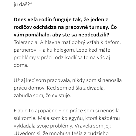
ju dáš?“
Dnes veľa rodín funguje tak, že jeden z
rodičov odchádza na pracovné turnusy. Čo
vám pomáhalo, aby ste sa neodcudzili?
Tolerancia. A hlavne mať dobrý vzťah k deťom,
partnerovi – a ku kolegom. Lebo keď máte
problémy v práci, odzrkadlí sa to na vás aj
doma.
Už aj keď som pracovala, nikdy som si nenosila
prácu domov. Keď som odišla z divadla,
zabudla som, že existuje.
Platilo to aj opačne – do práce som si nenosila
súkromie. Mala som kolegyňu, ktorá každému
vykladala svoje problémy. Vravela som jej:
„Uvedom si, že mnohí sa tešia z cudzieho