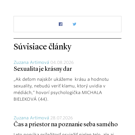
Súvisiace články
Zuzana Artimová
04.08.2026
Sexualita je krásny dar
„Ak deťom najskôr ukážeme krásu a hodnotu
sexuality, nebudú veriť klamu, ktorý uvidia v
médiách,“ hovorí psychologička MICHALA
BIELEKOVÁ (44).
Zuzana Artimová
28.07.2026
Čas a priestor na poznanie seba samého
Leto ponúka príležitosť osviežiť nielen telo, ale aj