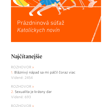
Najčítanejšie
ROZHOVOR
Bláznivý nápad sa mi páčil čoraz viac
Videné: 2454
ROZHOVOR
Sexualita je krásny dar
Videné: 693
ROZHOVOR