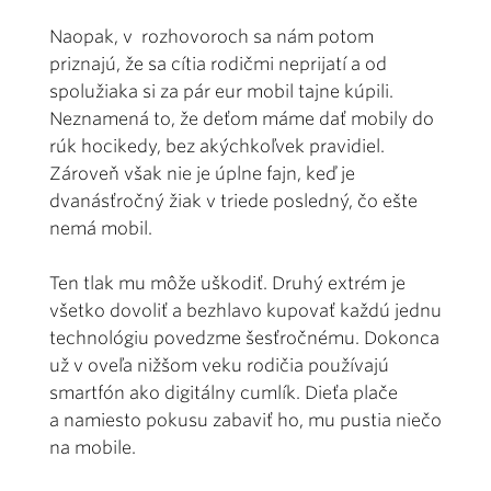
Naopak, v rozhovoroch sa nám potom
priznajú, že sa cítia rodičmi neprijatí a od
spolužiaka si za pár eur mobil tajne kúpili.
Neznamená to, že deťom máme dať mobily do
rúk hocikedy, bez akýchkoľvek pravidiel.
Zároveň však nie je úplne fajn, keď je
dvanásťročný žiak v triede posledný, čo ešte
nemá mobil.
Ten tlak mu môže uškodiť. Druhý extrém je
všetko dovoliť a bezhlavo kupovať každú jednu
technológiu povedzme šesťročnému. Dokonca
už v oveľa nižšom veku rodičia používajú
smartfón ako digitálny cumlík. Dieťa plače
a namiesto pokusu zabaviť ho, mu pustia niečo
na mobile.