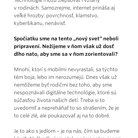
Technológie môžu zlepšovať i vzťahy
v rodinách. Samozrejme, internet prináša aj
veľké hrozby: povrchnosť, klamstvo,
kyberšikanu, nenávisť.
Spočiatku sme na tento „nový svet“ neboli
pripravení. Nežijeme v ňom však už dosť
dlho nato, aby sme sa v ňom zorientovali?
Mnohí, ktorí s mobilmi nevyrastali, sa týchto
tém boja, lebo im nerozumejú. Dnes však už
nemôžeme byť rodičmi bez toho, aby sme
nespoznávali digitálne technológie, ktoré sú
súčasťou života našich detí. Treba si to
uvedomiť a nepreháňať to so strašením, že je
to celé zlé, ale poukazovať aj na to dobré.
Je to ako s jedlom – je na nás, čím sa budeme