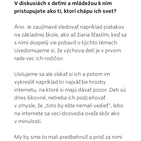
V diskusiách s deťmi a mládežou k nim
pristupujete ako tí, ktorí chápu ich svet?
Áno. Je zaujímavé sledovať napríklad piatakov
na základnej škole, ako až žiaria šťastím, keď sa
s nimi dospelý vie pobaviť o týchto témach.
Uvedomujeme si, že výchova detí je v prvom
rade vec ich rodičov.
Usilujeme sa ale získať si ich a potom im
vykresliť napríklad tri najväčšie hrozby
internetu, na ktoré si majú dávať pozor. Deti sú
dnes šikovné, netreba ich podceňovať
v zmysle, že „toto by ešte nemali vedieť“, lebo
na internete sa veci dozvedia oveľa skôr ako
v minulosti.
My by sme to mali predbehnúť a prísť za nimi