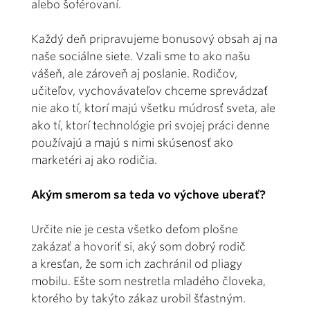
alebo šoférovaní.
Každý deň pripravujeme bonusový obsah aj na
naše sociálne siete. Vzali sme to ako našu
vášeň, ale zároveň aj poslanie. Rodičov,
učiteľov, vychovávateľov chceme sprevádzať
nie ako tí, ktorí majú všetku múdrosť sveta, ale
ako tí, ktorí technológie pri svojej práci denne
používajú a majú s nimi skúsenosť ako
marketéri aj ako rodičia.
Akým smerom sa teda vo výchove uberať?
Určite nie je cesta všetko deťom plošne
zakázať a hovoriť si, aký som dobrý rodič
a kresťan, že som ich zachránil od pliagy
mobilu. Ešte som nestretla mladého človeka,
ktorého by takýto zákaz urobil šťastným.