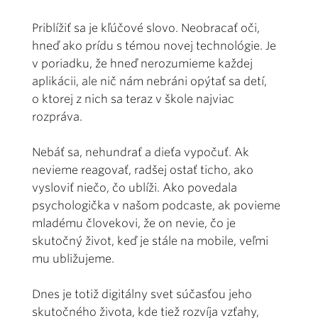
Priblížiť sa je kľúčové slovo. Neobracať oči,
hneď ako prídu s témou novej technológie. Je
v poriadku, že hneď nerozumieme každej
aplikácii, ale nič nám nebráni opýtať sa detí,
o ktorej z nich sa teraz v škole najviac
rozpráva.
Nebáť sa, nehundrať a dieťa vypočuť. Ak
nevieme reagovať, radšej ostať ticho, ako
vysloviť niečo, čo ublíži. Ako povedala
psychologička v našom podcaste, ak povieme
mladému človekovi, že on nevie, čo je
skutočný život, keď je stále na mobile, veľmi
mu ubližujeme.
Dnes je totiž digitálny svet súčasťou jeho
skutočného života, kde tiež rozvíja vzťahy,