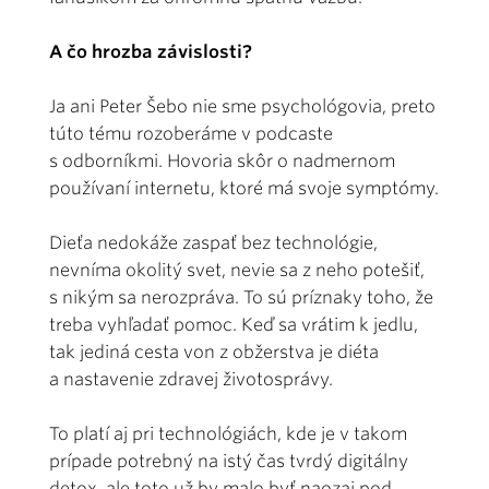
A čo hrozba závislosti?
Ja ani Peter Šebo nie sme psychológovia, preto
túto tému rozoberáme v podcaste
s odborníkmi. Hovoria skôr o nadmernom
používaní internetu, ktoré má svoje symptómy.
Dieťa nedokáže zaspať bez technológie,
nevníma okolitý svet, nevie sa z neho potešiť,
s nikým sa nerozpráva. To sú príznaky toho, že
treba vyhľadať pomoc. Keď sa vrátim k jedlu,
tak jediná cesta von z obžerstva je diéta
a nastavenie zdravej životosprávy.
To platí aj pri technológiách, kde je v takom
prípade potrebný na istý čas tvrdý digitálny
detox, ale toto už by malo byť naozaj pod