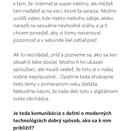
s tým, že: Internet je super nástroj, ale môžeš
tam naďabiť aj na veci, ktoré ťa zarazia. Možno
uvidíš video, kde niekto niekoho zabije, alebo
narazíš na sexuálne nevhodné scény a ja ti
chcem povedať, aby si tomu nevenoval
pozornosť a v sekunde šiel odtiaľ preč.
Ak to nezvládaš, príď a pozrieme sa, ako sa ten
obsah k tebe dostal. Možno ti ho ukázali
spolužiaci, ale musíš vedieť, že toto je v našej
rodine neprípustné... Opatrne teda otvárajme
tieto témy v primeranom veku dieťaťa.
Nebuďme naivní, že naše deti toto v digitálnom
svete obchádza.
Je teda komunikácia s deťmi o moderných
technológiách dobrý spôsob, ako sa k nim
priblížiť?