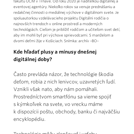
fakultu UCM v Trnave. Od roku 2020 je riaditeľkou digitálnej a
eventovej agentúry. Niekoľko rokov sa venuje prednášaniu a
redakčnej činnosti o mediálnej výchove v digitálnom svete. Je
spoluautorkou vzdelávacieho projektu Digitálni rodičia o
najnovších trendoch v online prostredí a moderných
technológiách. Cieľom je priblížiť rodičom a učiteľom svet detí,
aby im mohli byť pri výchove sprievodcami. S manželom a
dvomi deťmi žije v Košiciach. Snímka: archív –BO–
Kde hľadať plusy a mínusy dnešnej
digitálnej doby?
Často prevláda názor, že technológie škodia
deťom, robia z nich lenivcov, uzavretých ľudí.
Vznikli však nato, aby nám pomáhali.
Prostredníctvom smartfónu sa vieme spojiť
s kýmkoľvek na svete, vo vrecku máme
k dispozícii poštu, obchody, banku či najväčšiu
encyklopédiu.