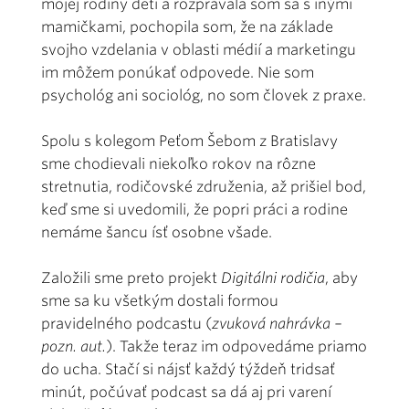
mojej rodiny deti a rozprávala som sa s inými
mamičkami, pochopila som, že na základe
svojho vzdelania v oblasti médií a marketingu
im môžem ponúkať odpovede. Nie som
psychológ ani sociológ, no som človek z praxe.
Spolu s kolegom Peťom Šebom z Bratislavy
sme chodievali niekoľko rokov na rôzne
stretnutia, rodičovské združenia, až prišiel bod,
keď sme si uvedomili, že popri práci a rodine
nemáme šancu ísť osobne všade.
Založili sme preto projekt
Digitálni rodičia
, aby
sme sa ku všetkým dostali formou
pravidelného podcastu (
zvuková nahrávka –
pozn. aut.
). Takže teraz im odpovedáme priamo
do ucha. Stačí si nájsť každý týždeň tridsať
minút, počúvať podcast sa dá aj pri varení