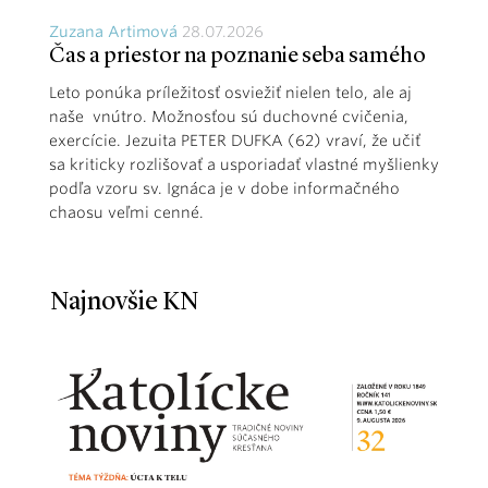
Zuzana Artimová
28.07.2026
Čas a priestor na poznanie seba samého
Leto ponúka príležitosť osviežiť nielen telo, ale aj
naše vnútro. Možnosťou sú duchovné cvičenia,
exercície. Jezuita PETER DUFKA (62) vraví, že učiť
sa kriticky rozlišovať a usporiadať vlastné myšlienky
podľa vzoru sv. Ignáca je v dobe informačného
chaosu veľmi cenné.
Najnovšie KN