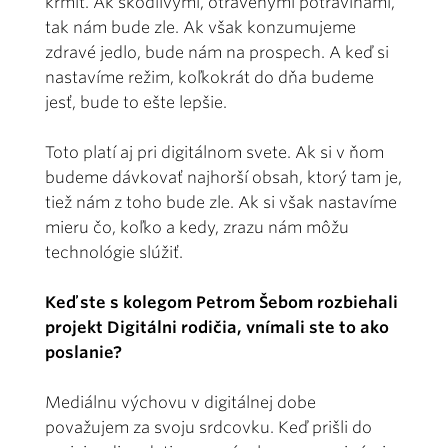
kŕmiť. Ak škodlivými, otrávenými potravinami,
tak nám bude zle. Ak však konzumujeme
zdravé jedlo, bude nám na prospech. A keď si
nastavíme režim, koľkokrát do dňa budeme
jesť, bude to ešte lepšie.
Toto platí aj pri digitálnom svete. Ak si v ňom
budeme dávkovať najhorší obsah, ktorý tam je,
tiež nám z toho bude zle. Ak si však nastavíme
mieru čo, koľko a kedy, zrazu nám môžu
technológie slúžiť.
Keď ste s kolegom Petrom Šebom rozbiehali
projekt Digitálni rodičia, vnímali ste to ako
poslanie?
Mediálnu výchovu v digitálnej dobe
považujem za svoju srdcovku. Keď prišli do