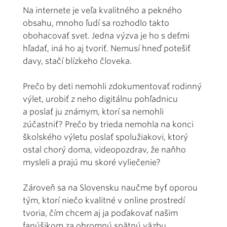
Na internete je veľa kvalitného a pekného
obsahu, mnoho ľudí sa rozhodlo takto
obohacovať svet. Jedna výzva je ho s deťmi
hľadať, iná ho aj tvoriť. Nemusí hneď potešiť
davy, stačí blízkeho človeka.
Prečo by deti nemohli zdokumentovať rodinný
výlet, urobiť z neho digitálnu pohľadnicu
a poslať ju známym, ktorí sa nemohli
zúčastniť? Prečo by trieda nemohla na konci
školského výletu poslať spolužiakovi, ktorý
ostal chorý doma, videopozdrav, že naňho
mysleli a prajú mu skoré vyliečenie?
Zároveň sa na Slovensku naučme byť oporou
tým, ktorí niečo kvalitné v online prostredí
tvoria, čím chcem aj ja poďakovať našim
fanúšikom za ohromnú spätnú väzbu.