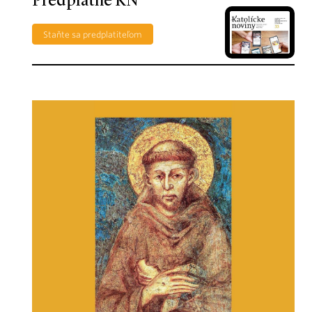
Predplatné KN
Staňte sa predplatiteľom