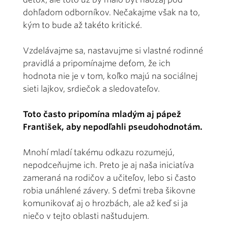
dohľadom odborníkov. Nečakajme však na to,
kým to bude až takéto kritické.
Vzdelávajme sa, nastavujme si vlastné rodinné
pravidlá a pripomínajme deťom, že ich
hodnota nie je v tom, koľko majú na sociálnej
sieti lajkov, srdiečok a sledovateľov.
Toto často pripomína mladým aj pápež
František, aby nepodľahli pseudohodnotám.
Mnohí mladí takému odkazu rozumejú,
nepodceňujme ich. Preto je aj naša iniciatíva
zameraná na rodičov a učiteľov, lebo si často
robia unáhlené závery. S deťmi treba šikovne
komunikovať aj o hrozbách, ale až keď si ja
niečo v tejto oblasti naštudujem.