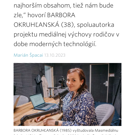
najhorším obsahom, tiež nám bude
zle,“ hovorí BARBORA
OKRUHĽANSKÁ (38), spoluautorka
projektu mediálnej výchovy rodičov v
dobe moderných technológií.
Marián Špacai
13.10.2023
BARBORA OKRUHĽANSKÁ (1985) vyštudovala Masmediálnu