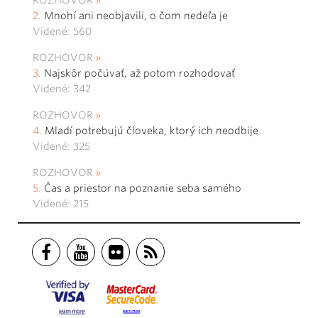
ROZHOVOR
Mnohí ani neobjavili, o čom nedeľa je
Videné: 560
ROZHOVOR
Najskôr počúvať, až potom rozhodovať
Videné: 342
ROZHOVOR
Mladí potrebujú človeka, ktorý ich neodbije
Videné: 325
ROZHOVOR
Čas a priestor na poznanie seba samého
Videné: 215