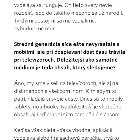
vzdeláva sa, funguje. On tieto svety nevie
rozdeliť, lebo do takého niečoho sa už narodil.
Tvrdými postojmi sa mu vzdialime,
vybudujeme múr.
Stredná generácia síce ešte nevyrastala s
mobilmi, ale pri dospievaní dosť času trávila
pri televízoroch. Dôležitejší ako samotné
médium je teda obsah, ktorý sledujeme?
Áno, my sme viseli na televízoroch, ale aj na
diskmenoch a všeličom inom. K mladým to
patrí, hľadajú si svoje cesty. Dnes sú to mobily,
tablety, notebooky. Najdôležitejší je skutočne
obsah, aj keď mnohí si to zamieňajú s časom.
Keď sa však dieťa vďaka vhodnej aplikácii
vzdeláva alebo hrá šachovú partičku, trvá to