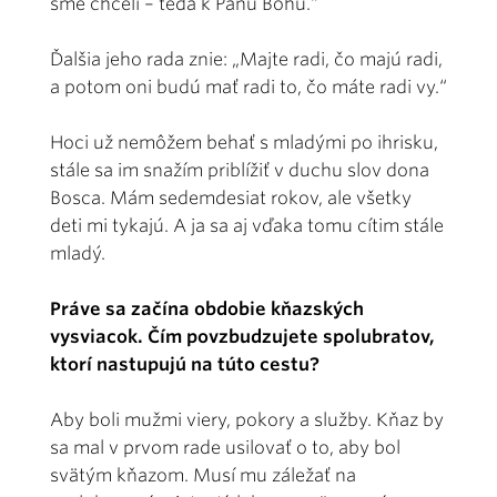
sme chceli – teda k Pánu Bohu.“
Ďalšia jeho rada znie: „Majte radi, čo majú radi,
a potom oni budú mať radi to, čo máte radi vy.“
Hoci už nemôžem behať s mladými po ihrisku,
stále sa im snažím priblížiť v duchu slov dona
Bosca. Mám sedemdesiat rokov, ale všetky
deti mi tykajú. A ja sa aj vďaka tomu cítim stále
mladý.
Práve sa začína obdobie kňazských
vysviacok. Čím povzbudzujete spolubratov,
ktorí nastupujú na túto cestu?
Aby boli mužmi viery, pokory a služby. Kňaz by
sa mal v prvom rade usilovať o to, aby bol
svätým kňazom. Musí mu záležať na