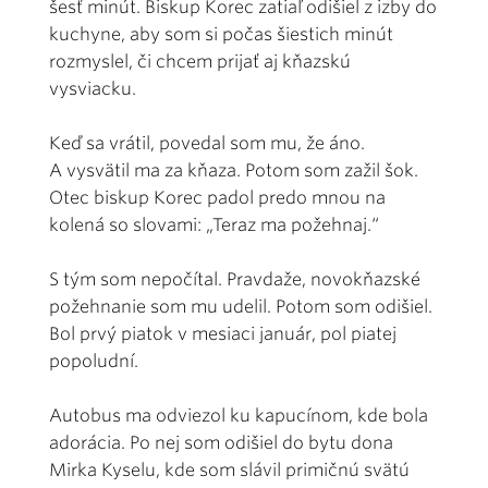
šesť minút. Biskup Korec zatiaľ odišiel z izby do
kuchyne, aby som si počas šiestich minút
rozmyslel, či chcem prijať aj kňazskú
vysviacku.
Keď sa vrátil, povedal som mu, že áno.
A vysvätil ma za kňaza. Potom som zažil šok.
Otec biskup Korec padol predo mnou na
kolená so slovami: „Teraz ma požehnaj.“
S tým som nepočítal. Pravdaže, novokňazské
požehnanie som mu udelil. Potom som odišiel.
Bol prvý piatok v mesiaci január, pol piatej
popoludní.
Autobus ma odviezol ku kapucínom, kde bola
adorácia. Po nej som odišiel do bytu dona
Mirka Kyselu, kde som slávil primičnú svätú