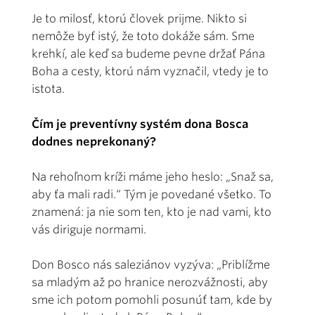
Je to milosť, ktorú človek prijme. Nikto si
nemôže byť istý, že toto dokáže sám. Sme
krehkí, ale keď sa budeme pevne držať Pána
Boha a cesty, ktorú nám vyznačil, vtedy je to
istota.
Čím je preventívny systém dona Bosca
dodnes neprekonaný?
Na rehoľnom kríži máme jeho heslo: „Snaž sa,
aby ťa mali radi.“ Tým je povedané všetko. To
znamená: ja nie som ten, kto je nad vami, kto
vás diriguje normami.
Don Bosco nás saleziánov vyzýva: „Priblížme
sa mladým až po hranice nerozvážnosti, aby
sme ich potom pomohli posunúť tam, kde by