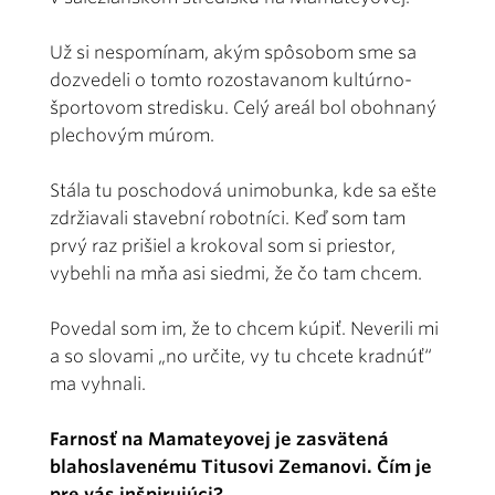
Už si nespomínam, akým spôsobom sme sa
dozvedeli o tomto rozostavanom kultúrno-
športovom stredisku. Celý areál bol obohnaný
plechovým múrom.
Stála tu poschodová unimobunka, kde sa ešte
zdržiavali stavební robotníci. Keď som tam
prvý raz prišiel a krokoval som si priestor,
vybehli na mňa asi siedmi, že čo tam chcem.
Povedal som im, že to chcem kúpiť. Neverili mi
a so slovami „no určite, vy tu chcete kradnúť“
ma vyhnali.
Farnosť na Mamateyovej je zasvätená
blahoslavenému Titusovi Zemanovi. Čím je
pre vás inšpirujúci?