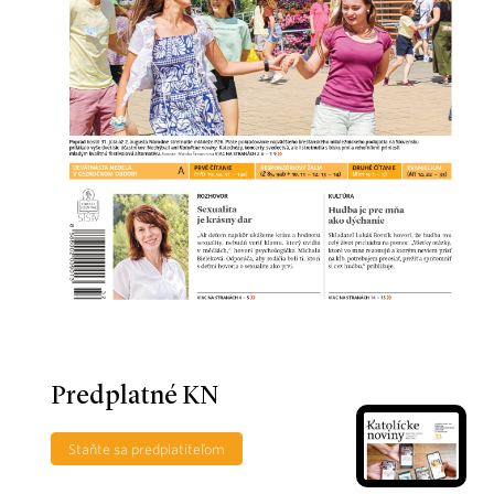
Predplatné KN
Staňte sa predplatiteľom