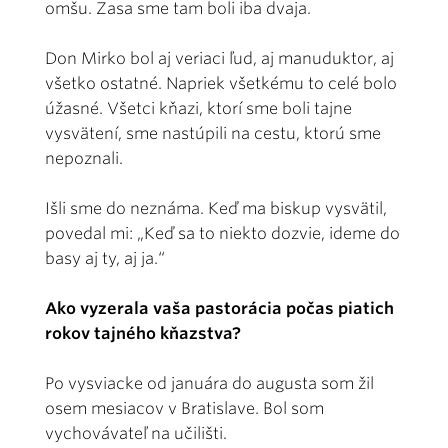
omšu. Zasa sme tam boli iba dvaja.
Don Mirko bol aj veriaci ľud, aj manuduktor, aj
všetko ostatné. Napriek všetkému to celé bolo
úžasné. Všetci kňazi, ktorí sme boli tajne
vysvätení, sme nastúpili na cestu, ktorú sme
nepoznali.
Išli sme do neznáma. Keď ma biskup vysvätil,
povedal mi: „Keď sa to niekto dozvie, ideme do
basy aj ty, aj ja.“
Ako vyzerala vaša pastorácia počas piatich
rokov tajného kňazstva?
Po vysviacke od januára do augusta som žil
osem mesiacov v Bratislave. Bol som
vychovávateľ na učilišti.