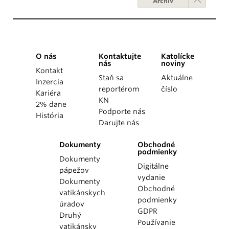
Archív
O nás
Kontaktujte
Katolícke
nás
noviny
Kontakt
Staň sa
Aktuálne
Inzercia
reportérom
číslo
Kariéra
KN
2% dane
Podporte nás
História
Darujte nás
Dokumenty
Obchodné
podmienky
Dokumenty
Digitálne
pápežov
vydanie
Dokumenty
Obchodné
vatikánskych
podmienky
úradov
GDPR
Druhý
Používanie
vatikánsky