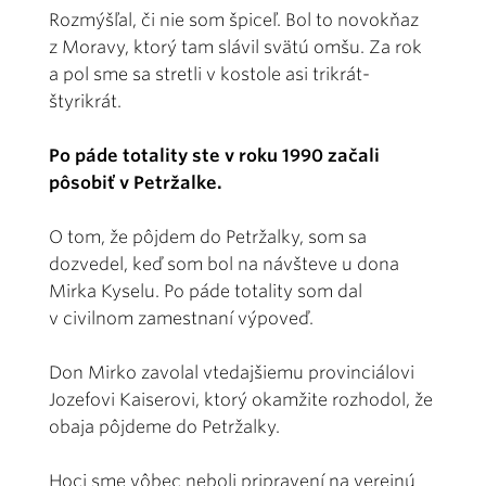
Rozmýšľal, či nie som špiceľ. Bol to novokňaz
z Moravy, ktorý tam slávil svätú omšu. Za rok
a pol sme sa stretli v kostole asi trikrát-
štyrikrát.
Po páde totality ste v roku 1990 začali
pôsobiť v Petržalke.
O tom, že pôjdem do Petržalky, som sa
dozvedel, keď som bol na návšteve u dona
Mirka Kyselu. Po páde totality som dal
v civilnom zamestnaní výpoveď.
Don Mirko zavolal vtedajšiemu provinciálovi
Jozefovi Kaiserovi, ktorý okamžite rozhodol, že
obaja pôjdeme do Petržalky.
Hoci sme vôbec neboli pripravení na verejnú