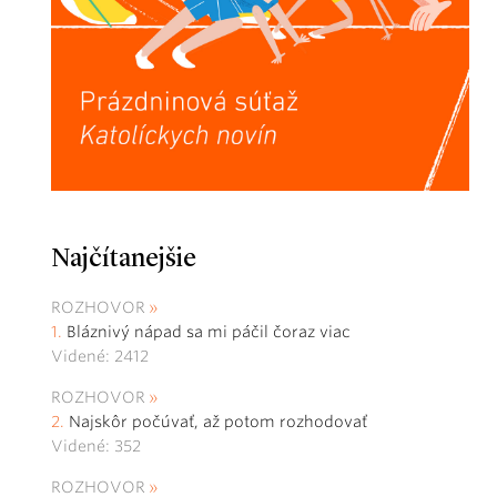
Najčítanejšie
ROZHOVOR
Bláznivý nápad sa mi páčil čoraz viac
Videné: 2412
ROZHOVOR
Najskôr počúvať, až potom rozhodovať
Videné: 352
ROZHOVOR