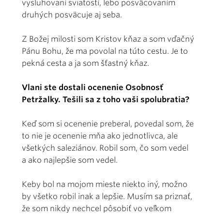
vysluhovaní sviatostí, lebo posväcovaním
druhých posväcuje aj seba.
Z Božej milosti som Kristov kňaz a som vďačný
Pánu Bohu, že ma povolal na túto cestu. Je to
pekná cesta a ja som šťastný kňaz.
Vlani ste dostali ocenenie Osobnosť
Petržalky. Tešili sa z toho vaši spolubratia?
Keď som si ocenenie preberal, povedal som, že
to nie je ocenenie mňa ako jednotlivca, ale
všetkých saleziánov. Robil som, čo som vedel
a ako najlepšie som vedel.
Keby bol na mojom mieste niekto iný, možno
by všetko robil inak a lepšie. Musím sa priznať,
že som nikdy nechcel pôsobiť vo veľkom