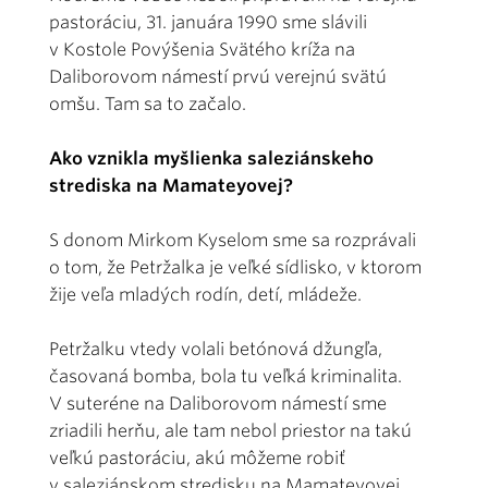
pastoráciu, 31. januára 1990 sme slávili
v Kostole Povýšenia Svätého kríža na
Daliborovom námestí prvú verejnú svätú
omšu. Tam sa to začalo.
Ako vznikla myšlienka saleziánskeho
strediska na Mamateyovej?
S donom Mirkom Kyselom sme sa rozprávali
o tom, že Petržalka je veľké sídlisko, v ktorom
žije veľa mladých rodín, detí, mládeže.
Petržalku vtedy volali betónová džungľa,
časovaná bomba, bola tu veľká kriminalita.
V suteréne na Daliborovom námestí sme
zriadili herňu, ale tam nebol priestor na takú
veľkú pastoráciu, akú môžeme robiť
v saleziánskom stredisku na Mamateyovej.