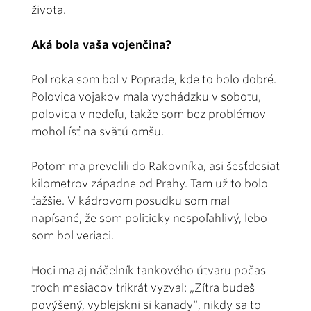
života.
Aká bola vaša vojenčina?
Pol roka som bol v Poprade, kde to bolo dobré.
Polovica vojakov mala vychádzku v sobotu,
polovica v nedeľu, takže som bez problémov
mohol ísť na svätú omšu.
Potom ma prevelili do Rakovníka, asi šesťdesiat
kilometrov západne od Prahy. Tam už to bolo
ťažšie. V kádrovom posudku som mal
napísané, že som politicky nespoľahlivý, lebo
som bol veriaci.
Hoci ma aj náčelník tankového útvaru počas
troch mesiacov trikrát vyzval: „Zítra budeš
povýšený, vyblejskni si kanady“, nikdy sa to