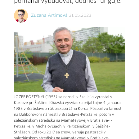
pomáhal vybudovať, dodnes funguje.
Zuzana Artimová
31.05.2023
JOZEF PÖSTÉNYI (1953) sa narodil v Skalici a vyrastal v
Kuklove pri Šaštíne. Kňazskú vysviacku prijal tajne 4. januára
1985 v Bratislave z rúk biskupa Jána Korca. Pôsobil vo farnosti
na Daliborovom námestí v Bratislave-Petržalke, potom v
saleziánskom stredisku na Mamateyovej v Bratislave- -
Petržalke, v Michalovciach, v Partizánskom, v Šaštíne-
Strážach. Od roku 2017 sa znovu venuje pastorácii v
saleziánskom stredisku na Mamateyovej v Bratislave-