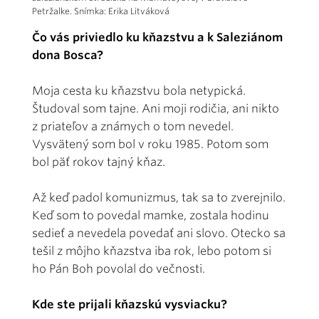
Petržalke. Snímka: Erika Litváková
Čo vás priviedlo ku kňazstvu a k Saleziánom
dona Bosca?
Moja cesta ku kňazstvu bola netypická.
Študoval som tajne. Ani moji rodičia, ani nikto
z priateľov a známych o tom nevedel.
Vysvätený som bol v roku 1985. Potom som
bol päť rokov tajný kňaz.
Až keď padol komunizmus, tak sa to zverejnilo.
Keď som to povedal mamke, zostala hodinu
sedieť a nevedela povedať ani slovo. Otecko sa
tešil z môjho kňazstva iba rok, lebo potom si
ho Pán Boh povolal do večnosti.
Kde ste prijali kňazskú vysviacku?