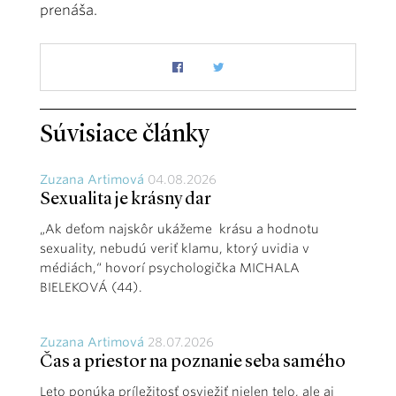
prenáša.
Súvisiace články
Zuzana Artimová
04.08.2026
Sexualita je krásny dar
„Ak deťom najskôr ukážeme krásu a hodnotu
sexuality, nebudú veriť klamu, ktorý uvidia v
médiách,“ hovorí psychologička MICHALA
BIELEKOVÁ (44).
Zuzana Artimová
28.07.2026
Čas a priestor na poznanie seba samého
Leto ponúka príležitosť osviežiť nielen telo, ale aj