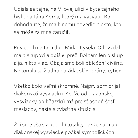
Udiala sa tajne, na Vilovej ulici v byte tajného
biskupa Jána Korca, ktorý ma vysvätil. Bolo
dohodnuté, že ma k nemu dovedie niekto, kto
sa môže za mňa zaručiť.
Priviedol ma tam don Mirko Kysela. Odovzdal
ma biskupovi a odišiel preč. Bol tam len biskup
a ja, nikto viac. Obaja sme boli oblečení civilne.
Nekonala sa žiadna paráda, slávobrány, kytice.
Všetko bolo veľmi skromné. Najprv som prijal
diakonskú vysviacku. Keďže od diakonskej
vysviacky po kňazskú má prejsť aspoň šesť
mesiacov, nastala zvláštna situácia.
Žili sme však v období totality, takže som po
diakonskej vysviacke počkal symbolických