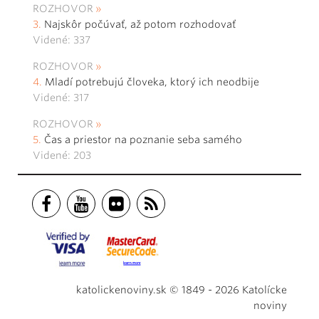
ROZHOVOR
Najskôr počúvať, až potom rozhodovať
Videné: 337
ROZHOVOR
Mladí potrebujú človeka, ktorý ich neodbije
Videné: 317
ROZHOVOR
Čas a priestor na poznanie seba samého
Videné: 203
katolickenoviny.sk © 1849 - 2026 Katolícke
noviny