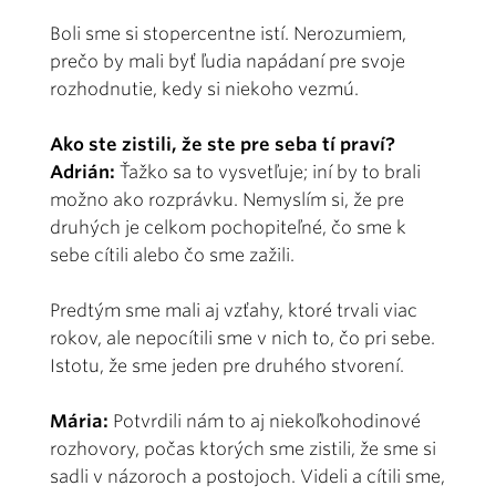
Boli sme si stopercentne istí. Nerozumiem,
prečo by mali byť ľudia napádaní pre svoje
rozhodnutie, kedy si niekoho vezmú.
Ako ste zistili, že ste pre seba tí praví?
Adrián:
Ťažko sa to vysvetľuje; iní by to brali
možno ako rozprávku. Nemyslím si, že pre
druhých je celkom pochopiteľné, čo sme k
sebe cítili alebo čo sme zažili.
Predtým sme mali aj vzťahy, ktoré trvali viac
rokov, ale nepocítili sme v nich to, čo pri sebe.
Istotu, že sme jeden pre druhého stvorení.
Mária:
Potvrdili nám to aj niekoľkohodinové
rozhovory, počas ktorých sme zistili, že sme si
sadli v názoroch a postojoch. Videli a cítili sme,