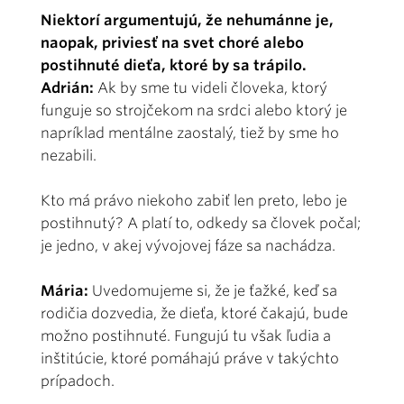
Niektorí argumentujú, že nehumánne je,
naopak, priviesť na svet choré alebo
postihnuté dieťa, ktoré by sa trápilo.
Adrián:
Ak by sme tu videli človeka, ktorý
funguje so strojčekom na srdci alebo ktorý je
napríklad mentálne zaostalý, tiež by sme ho
nezabili.
Kto má právo niekoho zabiť len preto, lebo je
postihnutý? A platí to, odkedy sa človek počal;
je jedno, v akej vývojovej fáze sa nachádza.
Mária:
Uvedomujeme si, že je ťažké, keď sa
rodičia dozvedia, že dieťa, ktoré čakajú, bude
možno postihnuté. Fungujú tu však ľudia a
inštitúcie, ktoré pomáhajú práve v takýchto
prípadoch.