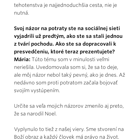
tehotenstva je najjednoduchšia cesta, nie je
nutná.
Svoj názor na potraty ste na sociálnej sieti
vyjadrili už predtým, ako ste sa stali jednou
z tvárí pochodu. Ako ste sa dopracovali k
presvedčeniu, ktoré teraz prezentujete?
Mária:
Túto tému som v minulosti veľmi
neriešila. Uvedomovala som si, že sa to deje,
ale môj názor nebol taký pevný, ako je dnes. Až
nedávno som proti potratom začala bojovať
svojím vystúpením.
Určite sa veľa mojich názorov zmenilo aj preto,
že sa narodil Noel.
Vyplynulo to tiež z našej viery. Sme stvorení na
Boží obraz a každý človek má právo na život.