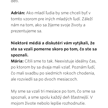
deti.
Adrián:
Ako mladí ľudia by sme chceli byť v
tomto vzorom pre iných mladých ľudí. Záleží
nám na tom, ako sa žijeme svoje životy a
prezentujeme sa.
Niektoré médiá a diskutéri vám vytýkali, že
ste sa vzali pomerne skoro po tom, čo ste sa
spoznali.
Mária:
Cítili sme to tak. Neexistuje ideálny čas,
po ktorom by sa dvaja mali vziať. Poznám ľudí,
čo mali svadbu po siedmich rokoch chodenia,
ale rozviedli sa po dvoch mesiacoch.
My sme sa vzali tri mesiace po tom, čo sme sa
spoznali, a sme spolu každý deň šťastnejší. V
mojom živote nebolo lepšie rozhodnutie.