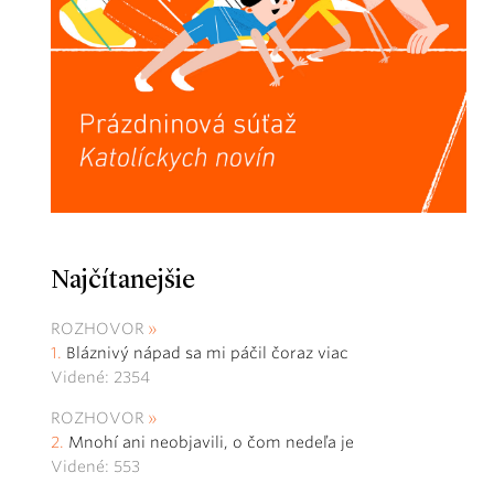
Najčítanejšie
ROZHOVOR
Bláznivý nápad sa mi páčil čoraz viac
Videné: 2354
ROZHOVOR
Mnohí ani neobjavili, o čom nedeľa je
Videné: 553