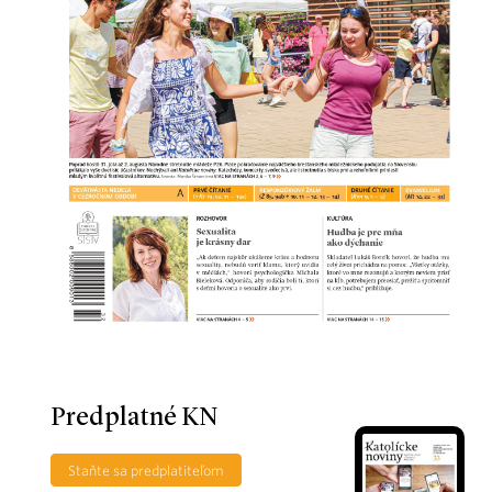
Predplatné KN
Staňte sa predplatiteľom