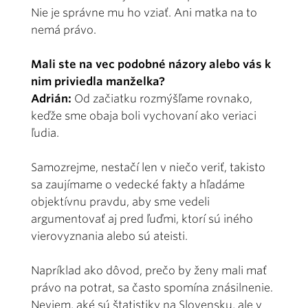
Nie je správne mu ho vziať. Ani matka na to
nemá právo.
Mali ste na vec podobné názory alebo vás k
nim priviedla manželka?
Adrián:
Od začiatku rozmýšľame rovnako,
keďže sme obaja boli vychovaní ako veriaci
ľudia.
Samozrejme, nestačí len v niečo veriť, takisto
sa zaujímame o vedecké fakty a hľadáme
objektívnu pravdu, aby sme vedeli
argumentovať aj pred ľuďmi, ktorí sú iného
vierovyznania alebo sú ateisti.
Napríklad ako dôvod, prečo by ženy mali mať
právo na potrat, sa často spomína znásilnenie.
Neviem, aké sú štatistiky na Slovensku, ale v