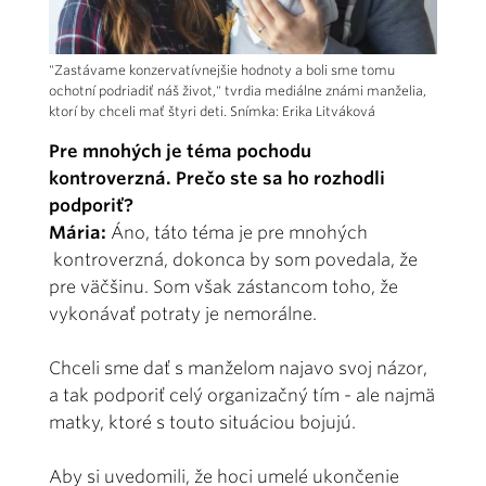
"Zastávame konzervatívnejšie hodnoty a boli sme tomu
ochotní podriadiť náš život," tvrdia mediálne známi manželia,
ktorí by chceli mať štyri deti. Snímka: Erika Litváková
Pre mnohých je téma pochodu
kontroverzná. Prečo ste sa ho rozhodli
podporiť?
Mária:
Áno, táto téma je pre mnohých
kontroverzná, dokonca by som povedala, že
pre väčšinu. Som však zástancom toho, že
vykonávať potraty je nemorálne.
Chceli sme dať s manželom najavo svoj názor,
a tak podporiť celý organizačný tím - ale najmä
matky, ktoré s touto situáciou bojujú.
Aby si uvedomili, že hoci umelé ukončenie