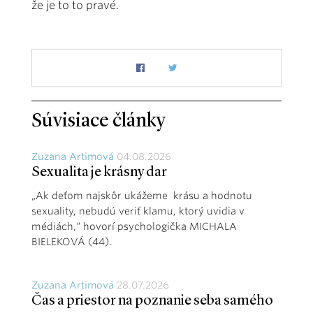
že je to to pravé.
Súvisiace články
Zuzana Artimová
04.08.2026
Sexualita je krásny dar
„Ak deťom najskôr ukážeme krásu a hodnotu
sexuality, nebudú veriť klamu, ktorý uvidia v
médiách,“ hovorí psychologička MICHALA
BIELEKOVÁ (44).
Zuzana Artimová
28.07.2026
Čas a priestor na poznanie seba samého