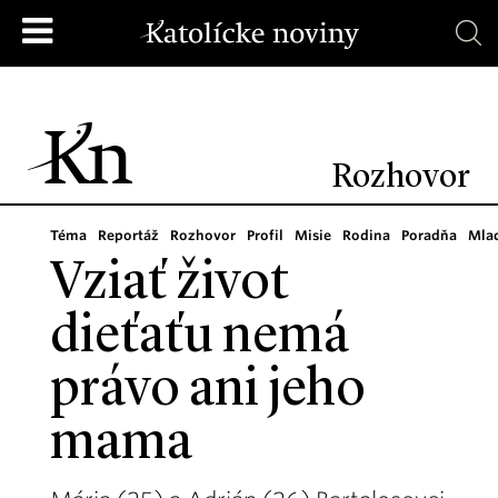
Rozhovor
Téma
Reportáž
Rozhovor
Profil
Misie
Rodina
Poradňa
Mla
Vziať život
dieťaťu nemá
právo ani jeho
mama