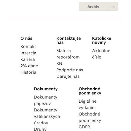
Archív
O nás
Kontaktujte
Katolícke
nás
noviny
Kontakt
Staň sa
Aktuálne
Inzercia
reportérom
číslo
Kariéra
KN
2% dane
Podporte nás
História
Darujte nás
Dokumenty
Obchodné
podmienky
Dokumenty
Digitálne
pápežov
vydanie
Dokumenty
Obchodné
vatikánskych
podmienky
úradov
GDPR
Druhý