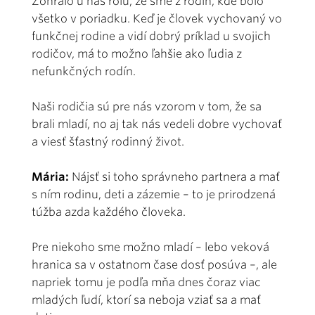
Zohralo u nás rolu, že sme z rodín, kde bolo
všetko v poriadku. Keď je človek vychovaný vo
funkčnej rodine a vidí dobrý príklad u svojich
rodičov, má to možno ľahšie ako ľudia z
nefunkčných rodín.
Naši rodičia sú pre nás vzorom v tom, že sa
brali mladí, no aj tak nás vedeli dobre vychovať
a viesť šťastný rodinný život.
Mária:
Nájsť si toho správneho partnera a mať
s ním rodinu, deti a zázemie – to je prirodzená
túžba azda každého človeka.
Pre niekoho sme možno mladí – lebo veková
hranica sa v ostatnom čase dosť posúva –, ale
napriek tomu je podľa mňa dnes čoraz viac
mladých ľudí, ktorí sa neboja vziať sa a mať