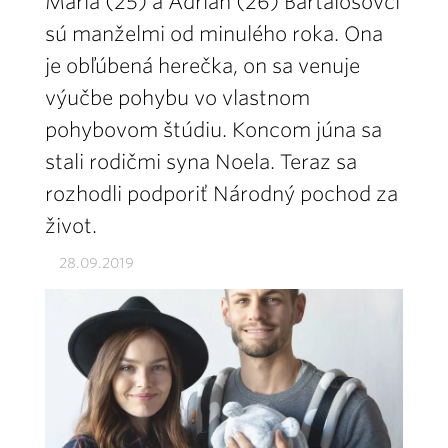
Mária (25) a Adrián (26) Bartalosovci
sú manželmi od minulého roka. Ona
je obľúbená herečka, on sa venuje
výučbe pohybu vo vlastnom
pohybovom štúdiu. Koncom júna sa
stali rodičmi syna Noela. Teraz sa
rozhodli podporiť Národný pochod za
život.
28.09.2019