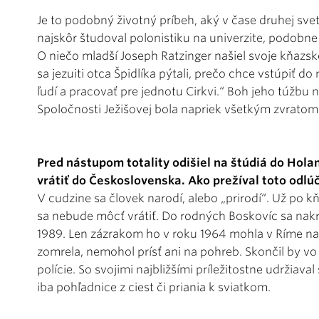
Je to podobný životný príbeh, aký v čase druhej svet
najskôr študoval polonistiku na univerzite, podobne a
O niečo mladší Joseph Ratzinger našiel svoje kňazsk
sa jezuiti otca Špidlíka pýtali, prečo chce vstúpiť
ľudí a pracovať pre jednotu Cirkvi.“ Boh jeho túžbu 
Spoločnosti Ježišovej bola napriek všetkým zvratom
Pred nástupom totality odišiel na štúdiá do Hol
vrátiť do Československa. Ako prežíval toto odl
V cudzine sa človek narodí, alebo „prirodí“. Už po k
sa nebude môcť vrátiť. Do rodných Boskovíc sa nakr
1989. Len zázrakom ho v roku 1964 mohla v Ríme na
zomrela, nemohol prísť ani na pohreb. Skončil by vo 
polície. So svojimi najbližšími príležitostne udržia
iba pohľadnice z ciest či priania k sviatkom.