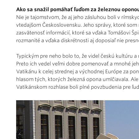
Ako sa snažil pomáhať ľuďom za železnou opono
Nie je tajomstvom, že aj jeho zásluhou boli v rímsk
vtedajšom Československu. Jeho správy, ktoré som 
zasvätenosť informácií, ktoré sa vďaka Tomášovi Špid
rozmanité a vďaka diskrétnosti aj doposiaľ nie pre
Typickým pre neho bolo to, že videl českú kultúru a
Preto ich vedel veľmi dobre pomenovať a mnohé jeho
Vatikánu k celej strednej a východnej Európe za pont
hlasom tých, ktorých železná opona umlčiavala. Ale i
Vatikánskom rozhlase boli plné povzbudenia pre ľud