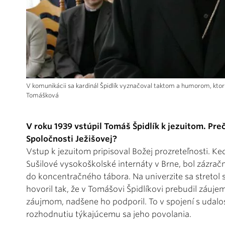
V komunikácii sa kardinál Špidlík vyznačoval taktom a humorom, kto
Tomášková
V roku 1939 vstúpil Tomáš Špidlík k jezuitom. Pre
Spoločnosti Ježišovej?
Vstup k jezuitom pripisoval Božej prozreteľnosti. K
Sušilové vysokoškolské internáty v Brne, bol zázra
do koncentračného tábora. Na univerzite sa stretol
hovoril tak, že v Tomášovi Špidlíkovi prebudil záujem
záujmom, nadšene ho podporil. To v spojení s udalo
rozhodnutiu týkajúcemu sa jeho povolania.