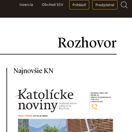
Inzercia
Obchod SSV
Prihlásiť
Predplatné
Rozhovor
Najnovšie KN