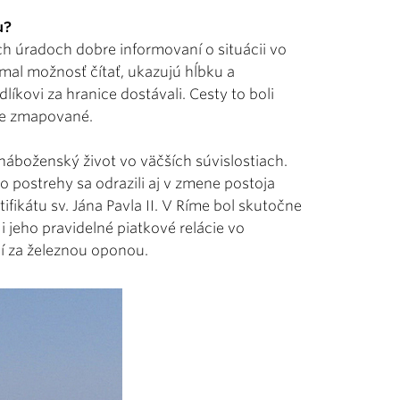
u?
ych úradoch dobre informovaní o situácii vo
mal možnosť čítať, ukazujú hĺbku a
líkovi za hranice dostávali. Cesty to boli
sne zmapované.
 náboženský život vo väčších súvislostiach.
 postrehy sa odrazili aj v zmene postoja
ifikátu sv. Jána Pavla II. V Ríme bol skutočne
 jeho pravidelné piatkové relácie vo
í za železnou oponou.