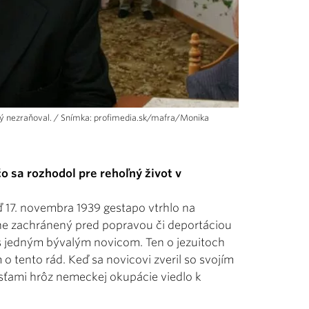
rý nezraňoval. / Snímka: profimedia.sk/mafra/Monika
čo sa rozhodol pre rehoľný život v
eď 17. novembra 1939 gestapo vtrhlo na
čne zachránený pred popravou či deportáciou
 s jedným bývalým novicom. Ten o jezuitoch
 o tento rád. Keď sa novicovi zveril so svojím
sťami hrôz nemeckej okupácie viedlo k