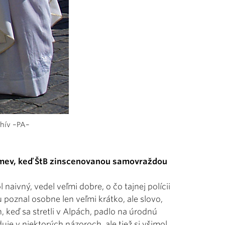
hív –PA–
úsmev, keď ŠtB zinscenovanou samovraždou
aivný, vedel veľmi dobre, o čo tajnej polícii
 poznal osobne len veľmi krátko, ale slovo,
, keď sa stretli v Alpách, padlo na úrodnú
e v niektorých názoroch, ale tiež si všimol,