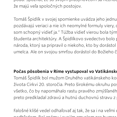
že majú veľa spoločných postojov.
Tomáš Špidlík v svojej spomienke uvádza jeho jednu
pozdávajú veriaci a nie ich neomylné formuly viery, 
som schopný vidieť ja.“ Túžba vidieť vierou bola 
študenta architektúry. A Špidlíkovo svedectvo bolo 
národa, ktorý sa pripravil o niekoho, kto by dorást
umelca. Ale on svojou smrťou dorástol do Božieho čl
Počas pôsobenia v Ríme vystupoval vo Vatikáns
Tomáš Špidlík bol mužom Druhého vatikánskeho konc
života Cirkvi 20. storočia. Preto širokému okruhu po
všetko, čo by napomáhalo rastu pravého zmýšľanéh
preto predkladal zdravú a hutnú duchovnú stravu z
Falošné klišé vedel odhaľovať aj tak, že sa i na veľ