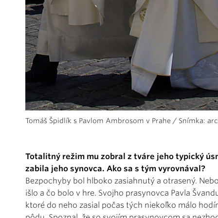
Tomáš Špidlík s Pavlom Ambrosom v Prahe / Snímka: arc
Totalitný režim mu zobral z tváre jeho typický 
zabila jeho synovca. Ako sa s tým vyrovnával?
Bezpochyby bol hlboko zasiahnutý a otrasený. Nebol n
išlo a čo bolo v hre. Svojho prasynovca Pavla Švandu
ktoré do neho zasial počas tých niekoľko málo hodín
pôdu. Spoznal, že so svojím prasynovcom sa nezhoduj