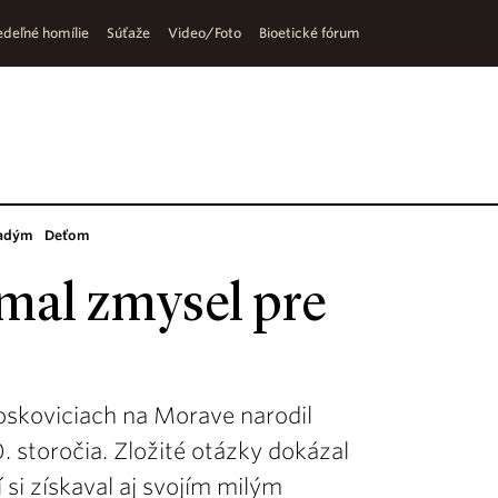
deľné homílie
Súťaže
Video/Foto
Bioetické fórum
adým
Deťom
 mal zmysel pre
oskoviciach na Morave narodil
. storočia. Zložité otázky dokázal
si získaval aj svojím milým