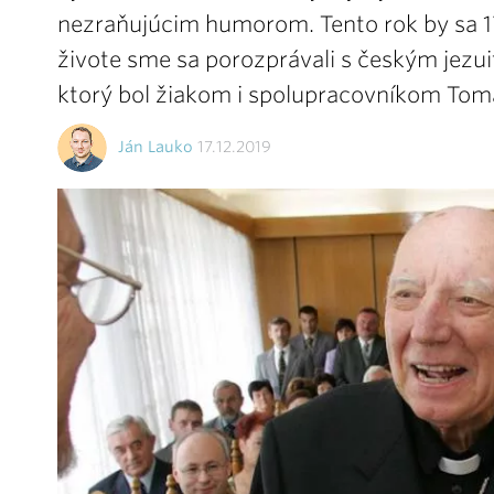
nezraňujúcim humorom. Tento rok by sa 17
živote sme sa porozprávali s českým j
ktorý bol žiakom i spolupracovníkom Tomá
Ján Lauko
17.12.2019