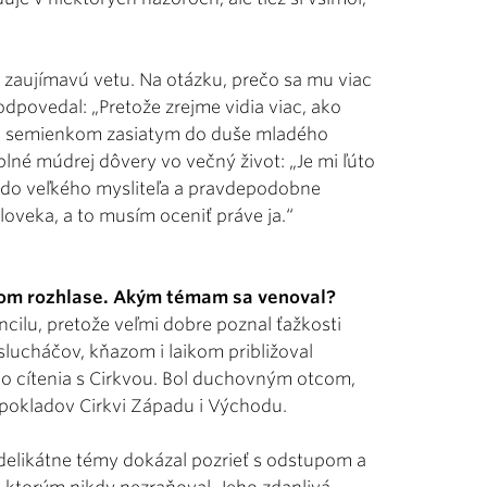
 zaujímavú vetu. Na otázku, prečo sa mu viac
odpovedal: „Pretože zrejme vidia viac, ako
tým semienkom zasiatym do duše mladého
plné múdrej dôvery vo večný život: „Je mi ľúto
ol do veľkého mysliteľa a pravdepodobne
oveka, a to musím oceniť práve ja.“
kom rozhlase. Akým témam sa venoval?
ilu, pretože veľmi dobre poznal ťažkosti
slucháčov, kňazom i laikom približoval
o cítenia s Cirkvou. Bol duchovným otcom,
 pokladov Cirkvi Západu i Východu.
mi delikátne témy dokázal pozrieť s odstupom a