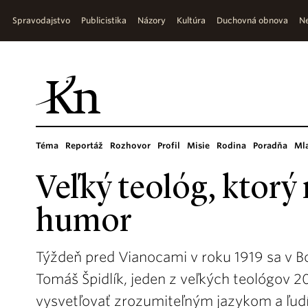
Spravodajstvo
Publicistika
Názory
Kultúra
Duchovná obnova
Ne
Téma
Reportáž
Rozhovor
Profil
Misie
Rodina
Poradňa
Ml
Veľký teológ, ktorý
humor
Týždeň pred Vianocami v roku 1919 sa v B
Tomáš Špidlík, jeden z veľkých teológov 20
vysvetľovať zrozumiteľným jazykom a ľudí 