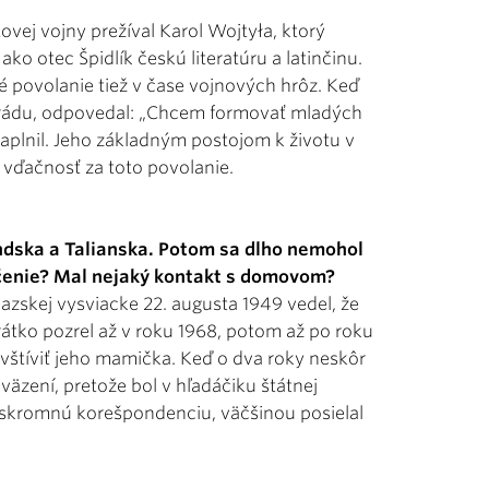
ovej vojny prežíval Karol Wojtyła, ktorý
ko otec Špidlík českú literatúru a latinčinu.
é povolanie tiež v čase vojnových hrôz. Keď
 do rádu, odpovedal: „Chcem formovať mladých
naplnil. Jeho základným postojom k životu v
 vďačnosť za toto povolanie.
andska a Talianska. Potom sa dlho nemohol
účenie? Mal nejaký kontakt s domovom?
ňazskej vysviacke 22. augusta 1949 vedel, že
átko pozrel až v roku 1968, potom až po roku
vštíviť jeho mamička. Keď o dva roky neskôr
väzení, pretože bol v hľadáčiku štátnej
val skromnú korešpondenciu, väčšinou posielal