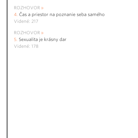
ROZHOVOR
Čas a priestor na poznanie seba samého
Videné: 217
ROZHOVOR
Sexualita je krásny dar
Videné: 178