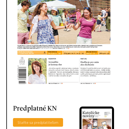
Predplatné KN
Staňte sa predplatiteľom