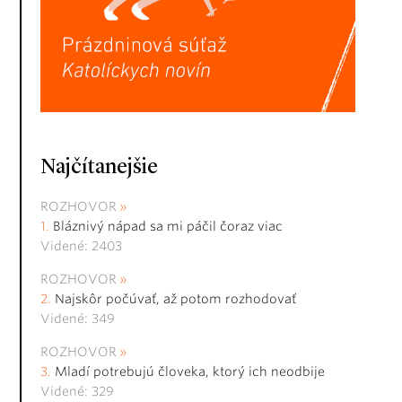
Najčítanejšie
ROZHOVOR
Bláznivý nápad sa mi páčil čoraz viac
Videné: 2403
ROZHOVOR
Najskôr počúvať, až potom rozhodovať
Videné: 349
ROZHOVOR
Mladí potrebujú človeka, ktorý ich neodbije
Videné: 329