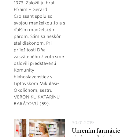
1973. Založil ju brat
Efraim – Gerard
Croissant spolu so
svojou manželkou Jo a s
ďalším manželským
párom. Sám sa neskôr
stal diakonom. Pri
príležitosti Dňa
zasväteného života sme
oslovili predstavenú
Komunity
blahoslavenstiev v
Liptovskom Mikuláši–
Okoličnom, sestru
VERONIKU KATARÍNU
BARÁTOVÚ (59).
30.01.2019
Umením farmácie