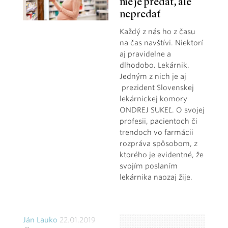
nie je predať, ale
nepredať
Každý z nás ho z času
na čas navštívi. Niektorí
aj pravidelne a
dlhodobo. Lekárnik.
Jedným z nich je aj
prezident Slovenskej
lekárnickej komory
ONDREJ SUKEĽ. O svojej
profesii, pacientoch či
trendoch vo farmácii
rozpráva spôsobom, z
ktorého je evidentné, že
svojím poslaním
lekárnika naozaj žije.
Ján Lauko
22.01.2019