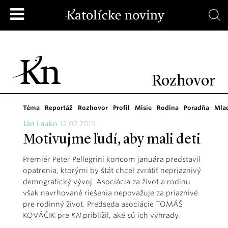
Rozhovor
Téma
Reportáž
Rozhovor
Profil
Misie
Rodina
Poradňa
Mla
Ján Lauko
12.02.2019
Motivujme ľudí, aby mali deti
Premiér Peter Pellegrini koncom januára predstavil
opatrenia, ktorými by štát chcel zvrátiť nepriaznivý
demografický vývoj. Asociácia za život a rodinu
však navrhované riešenia nepovažuje za priaznivé
pre rodinný život. Predseda asociácie TOMÁŠ
KOVÁČIK pre
KN
priblížil, aké sú ich výhrady.