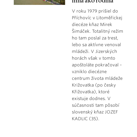
mňa ako rodina
V roku 1979 prišiel do
Příchovíc v Litoměřickej
diecéze kňaz Mirek
Šimáček. Totalitný režim
ho tam poslal za trest,
lebo sa aktívne venoval
mládeži. V Jizerských
horách však v tomto
apoštoláte pokračoval -
vzniklo diecézne
centrum života mládeže
Križovatka (po česky
Křižovatka), ktoré
existuje dodnes. V
súčasnosti tam pôsobí
slovenský kňaz JOZEF
KADLIC (35).