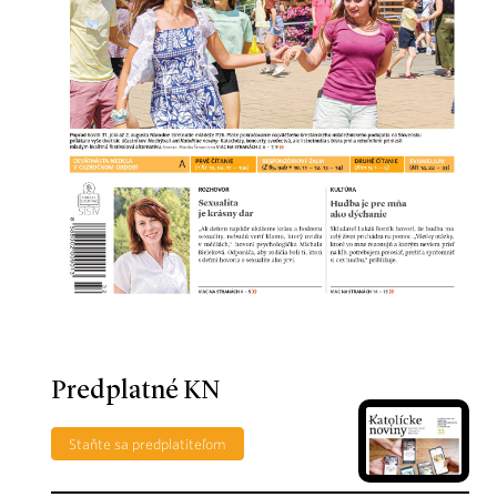
Predplatné KN
Staňte sa predplatiteľom