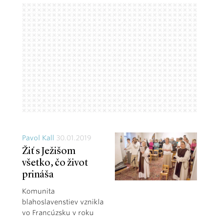
Pavol Kall
30.01.2019
Žiť s Ježišom
všetko, čo život
prináša
Komunita
blahoslavenstiev vznikla
vo Francúzsku v roku