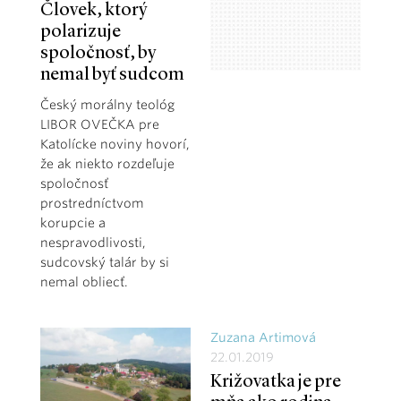
Človek, ktorý
polarizuje
spoločnosť, by
nemal byť sudcom
Český morálny teológ
LIBOR OVEČKA pre
Katolícke noviny hovorí,
že ak niekto rozdeľuje
spoločnosť
prostredníctvom
korupcie a
nespravodlivosti,
sudcovský talár by si
nemal obliecť.
Zuzana Artimová
22.01.2019
Križovatka je pre