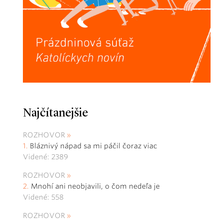
Najčítanejšie
ROZHOVOR
Bláznivý nápad sa mi páčil čoraz viac
Videné: 2389
ROZHOVOR
Mnohí ani neobjavili, o čom nedeľa je
Videné: 558
ROZHOVOR