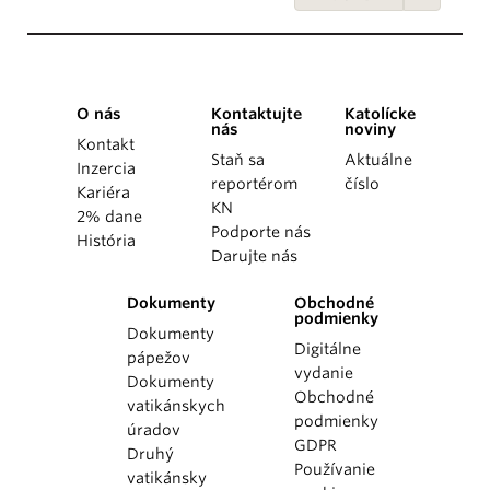
O nás
Kontaktujte
Katolícke
nás
noviny
Kontakt
Staň sa
Aktuálne
Inzercia
reportérom
číslo
Kariéra
KN
2% dane
Podporte nás
História
Darujte nás
Dokumenty
Obchodné
podmienky
Dokumenty
Digitálne
pápežov
vydanie
Dokumenty
Obchodné
vatikánskych
podmienky
úradov
GDPR
Druhý
Používanie
vatikánsky