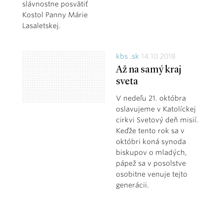
slávnostne posvätiť
Kostol Panny Márie
Lasaletskej.
kbs .sk
14.10.2018
Až na samý kraj
sveta
V nedeľu 21. októbra
oslavujeme v Katolíckej
cirkvi Svetový deň misií.
Keďže tento rok sa v
októbri koná synoda
biskupov o mladých,
pápež sa v posolstve
osobitne venuje tejto
generácii.