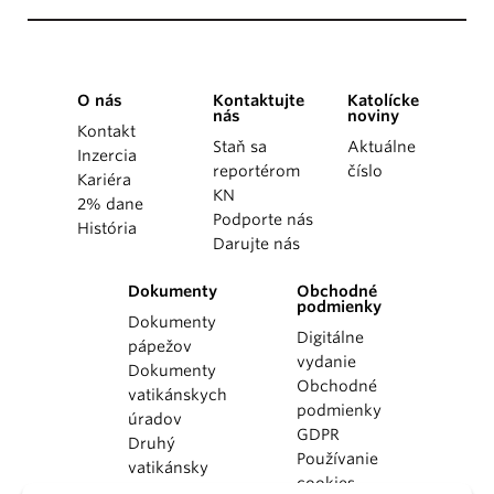
O nás
Kontaktujte
Katolícke
nás
noviny
Kontakt
Staň sa
Aktuálne
Inzercia
reportérom
číslo
Kariéra
KN
2% dane
Podporte nás
História
Darujte nás
Dokumenty
Obchodné
podmienky
Dokumenty
Digitálne
pápežov
vydanie
Dokumenty
Obchodné
vatikánskych
podmienky
úradov
GDPR
Druhý
Používanie
vatikánsky
cookies
koncil