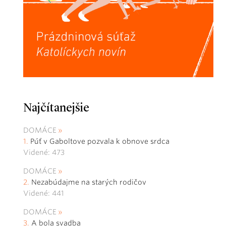
Najčítanejšie
DOMÁCE
Púť v Gaboltove pozvala k obnove srdca
Videné: 473
DOMÁCE
Nezabúdajme na starých rodičov
Videné: 441
DOMÁCE
A bola svadba