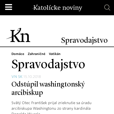
Spravodajstvo
Domáce
Zahraničné
Vatikán
Spravodajstvo
VN SK
15.10.2018
Odstúpil washingtonský
arcibiskup
Svätý Otec František prijal zrieknutie sa úradu
arcibiskupa Washingtonu zo strany kardinála