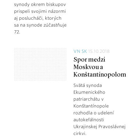
synody okrem biskupov
prispeli svojimi názormi
aj poslucháči, ktorých
sa na synode zúčastňuje
72.
VN SK
15.10.2018
Spor medzi
Moskvou a
Konštantínopolom
Svätá synoda
Ekumenického
patriarchátu v
Konštantínopole
rozhodla o udelení
autokefálnosti
Ukrajinskej Pravoslávnej
cirkvi.