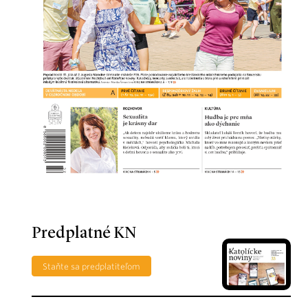
Predplatné KN
Staňte sa predplatiteľom