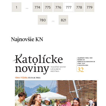
1
…
774
775
776
777
778
779
780
…
821
Najnovšie KN