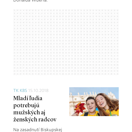
Donalda Wuerla.
TK KBS
15.10.2018
Mladí ľudia
potrebujú
mužských aj
ženských radcov
Na zasadnutí Biskupskej