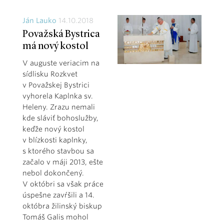
Ján Lauko
14.10.2018
Považská Bystrica
má nový kostol
V auguste veriacim na
sídlisku Rozkvet
v Považskej Bystrici
vyhorela Kaplnka sv.
Heleny. Zrazu nemali
kde sláviť bohoslužby,
keďže nový kostol
v blízkosti kaplnky,
s ktorého stavbou sa
začalo v máji 2013, ešte
nebol dokončený.
V októbri sa však práce
úspešne zavŕšili a 14.
októbra žilinský biskup
Tomáš Galis mohol