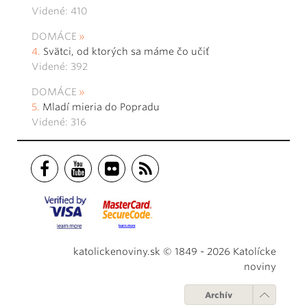
Videné: 410
DOMÁCE
Svätci, od ktorých sa máme čo učiť
Videné: 392
DOMÁCE
Mladí mieria do Popradu
Videné: 316
katolickenoviny.sk © 1849 - 2026 Katolícke
noviny
Archív