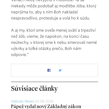
niekedy môže podobať aj modlitbe Jóba, ktorý
neprijíma to, aby s ním Boh nakladal
nespravodlivo, protestuje a volá ho k súdu.
A aj my, ktorí sme oveľa menej svätí a trpezliví
než Jób, vieme, že napokon, na konci času
neútechy, v ktorej sme k nebu smerovali nemé
výkriky a toľké otázky prečo, Boh nám
odpovie.“
Súvisiace články
Vatican News
03.08.2026
Pápež vydal nový Základný zákon