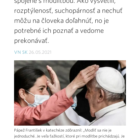
spojené s modlitbou. Ako vysvetlil,
rozptýlenosť, suchopárnosť a nechuť
môžu na človeka doľahnúť, no je
potrebné ich poznať a vedome
prekonávať.
VN SK
26.05.2021
Pápež František v katechéze zdôraznil: „Modliť sa nie je
jednoduché. Je veľa ťažkostí, ktoré pri modlitbe prichádzajú. Je