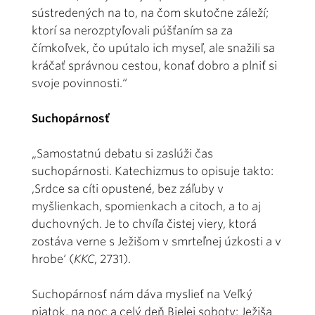
sústredených na to, na čom skutočne záleží;
ktorí sa nerozptyľovali púšťaním sa za
čímkoľvek, čo upútalo ich myseľ, ale snažili sa
kráčať správnou cestou, konať dobro a plniť si
svoje povinnosti.“
Suchopárnosť
„Samostatnú debatu si zaslúži čas
suchopárnosti. Katechizmus to opisuje takto:
,Srdce sa cíti opustené, bez záľuby v
myšlienkach, spomienkach a citoch, a to aj
duchovných. Je to chvíľa čistej viery, ktorá
zostáva verne s Ježišom v smrteľnej úzkosti a v
hrobe‘ (
KKC
, 2731).
Suchopárnosť nám dáva myslieť na Veľký
piatok, na noc a celý deň Bielej soboty: Ježiša