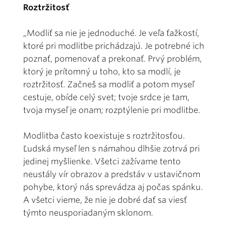
Roztržitosť
„Modliť sa nie je jednoduché. Je veľa ťažkostí,
ktoré pri modlitbe prichádzajú. Je potrebné ich
poznať, pomenovať a prekonať. Prvý problém,
ktorý je prítomný u toho, kto sa modlí, je
roztržitosť. Začneš sa modliť a potom myseľ
cestuje, obíde celý svet; tvoje srdce je tam,
tvoja myseľ je onam; rozptýlenie pri modlitbe.
Modlitba často koexistuje s roztržitosťou.
Ľudská myseľ len s námahou dlhšie zotrvá pri
jedinej myšlienke. Všetci zažívame tento
neustály vír obrazov a predstáv v ustavičnom
pohybe, ktorý nás sprevádza aj počas spánku.
A všetci vieme, že nie je dobré dať sa viesť
týmto neusporiadaným sklonom.