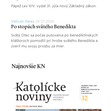
Pápež Lev XIV. vydal 31. júla nový Základný zákon.
Vatican News
28.07.2026
Po stopách svätého Benedikta
Svätý Otec sa počas putovania po benediktínskych
kláštoroch pomodlil pri hrobe svätého Benedikta a
zveril mu svoju prosbu za mier.
Najnovšie KN