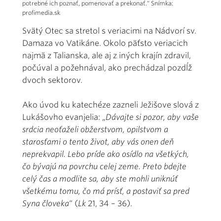
potrebné ich poznať, pomenovať a prekonať.“ Snímka:
profimedia.sk
Svätý Otec sa stretol s veriacimi na Nádvorí sv.
Damaza vo Vatikáne. Okolo päťsto veriacich
najmä z Talianska, ale aj z iných krajín zdravil,
počúval a požehnával, ako prechádzal pozdĺž
dvoch sektorov.
Ako úvod ku katechéze zazneli Ježišove slová z
Lukášovho evanjelia: „
Dávajte si pozor, aby vaše
srdcia neoťaželi obžerstvom, opilstvom a
starosťami o tento život, aby vás onen deň
neprekvapil. Lebo príde ako osídlo na všetkých,
čo bývajú na povrchu celej zeme. Preto bdejte
celý čas a modlite sa, aby ste mohli uniknúť
všetkému tomu, čo má prísť, a postaviť sa pred
Syna človeka
“ (
Lk
21, 34 – 36).