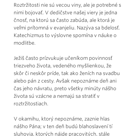
Roztržitosti nie sú vecou viny, ale je potrebné s
nimi bojovať. V dedičstve našej viery je jedna
čnosť, na ktorú sa často zabúda, ale ktorá je
veľmi prítomná v evanjeliu. Nazýva sa bdelosť.
Katechizmus to výslovne spomína v náuke o
modlitbe.
Ježiš často prízvukuje učeníkom povinnosť
triezveho života, vedeného myšlienkou, že
skôr či neskôr príde, tak ako ženích na svadbu
alebo pán z cesty. Avšak nepoznáme deň ani
čas jeho návratu, preto všetky minúty nášho
života sú vzácne a nemajú sa stratiť v
roztržitostiach.
V okamihu, ktorý nepoznáme, zaznie hlas
nášho Pána; v ten deň budú blahoslavení tí
sluhovia, ktorých nájde pracovitých, stále