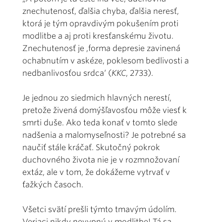
znechutenosť, ďalšia chyba, ďalšia neresť,
ktorá je tým opravdivým pokušením proti
modlitbe a aj proti kresťanskému životu.
Znechutenosť je ,forma depresie zavinená
ochabnutím v askéze, poklesom bedlivosti a
nedbanlivosťou srdca‘ (
KKC
, 2733).
Je jednou zo siedmich hlavných nerestí,
pretože živená domýšľavosťou môže viesť k
smrti duše. Ako teda konať v tomto slede
nadšenia a malomyseľnosti? Je potrebné sa
naučiť stále kráčať. Skutočný pokrok
duchovného života nie je v rozmnožovaní
extáz, ale v tom, že dokážeme vytrvať v
ťažkých časoch.
Všetci svätí prešli týmto tmavým údolím.
Veriaci nikdy nevypnú v modlitbe! Tá sa