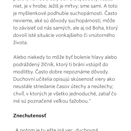
niet, je v hrobe; Ježiš je mŕtvy; sme sami. A toto
je myšlienkové podhubie suchopárnosti. Často
nevieme, aké sú dôvody suchopárnosti; môže
to závisieť od nás samých, ale aj od Boha, ktorý
dovolí isté situácie vonkajšieho či vnútorného
života.
Alebo niekedy to môže byť bolenie hlavy alebo
podráždený žlčník, ktorý ti bráni vstúpiť do
modlitby. Často dobre nepoznáme dôvody.
Duchovní učitelia opisujú skúsenosť viery ako
neustále striedanie časov útechy a neútechy;
chvíľ, v ktorých je všetko jednoduché, zatiaľ čo
iné sú poznačené veľkou ťažobou.“
Znechutenosť
„A potom je tu ešte iná vec, duchovná