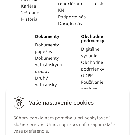
reportérom
číslo
Kariéra
KN
2% dane
Podporte nás
História
Darujte nás
Dokumenty
Obchodné
podmienky
Dokumenty
Digitálne
pápežov
vydanie
Dokumenty
Obchodné
vatikánskych
podmienky
úradov
GDPR
Druhý
Používanie
vatikánsky
cookies
koncil
Dokumenty
Vaše nastavenie cookies
KBS
Kódex
Súbory cookie nám pomáhajú pri poskytovaní
kánonického
služieb pre vás. Umožňujú spoznať a zapamätať si
práva
vaše preferencie.
Katechizmus