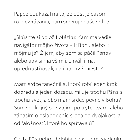
Pápež poukázal na to, že pôst je časom
rozpoznávania, kam smeruje naše srdce.
„Skúsme si položiť otázku: Kam ma vedie
navigátor môjho života – k Bohu alebo k
môjmu ja? Žijem, aby som sa páčil Pánovi
alebo aby si ma všimli, chválili ma,
uprednostňovali, dali na prvé miesto?
Mám srdce tanečníka, ktorý robí jeden krok
dopredu a jeden dozadu, miluje trochu Pána a
trochu svet, alebo mám srdce pevné v Bohu?
Som spokojný so svojimi pokrytectvami alebo
zápasím o oslobodenie srdca od dvojakosti a
od falošností, ktoré ho spútavajú?
Cesta Pôstneho obdobia je exodom, vyjdením