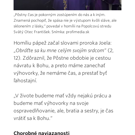
„Pôstny čas je pokorným zostúpením do nás a k iným.
Znamená pochopiť, že spása nie je výstupom kvôli sláve, ale
sklonením z lásky,“ povedal v homílii na Popolcovú stredu
Svätý Otec František. Snímka: profimedia.sk
Homíliu pápež začal slovami proroka Joela:
„
Obráťte sa ku mne celým svojím srdcom
“
(2,
12). Zdôraznil, že Pôstne obdobie je cestou
návratu k Bohu, a preto máme zanechať
výhovorky, že nemáme čas, a prestať byť
ľahostajní.
„V živote budeme mať vždy nejakú prá­cu a
budeme mať výhovorky na svoje
ospravedlňovanie, ale, bratia a sestry, je čas
vrátiť sa k Bohu.“
Chorobné naviazanosti