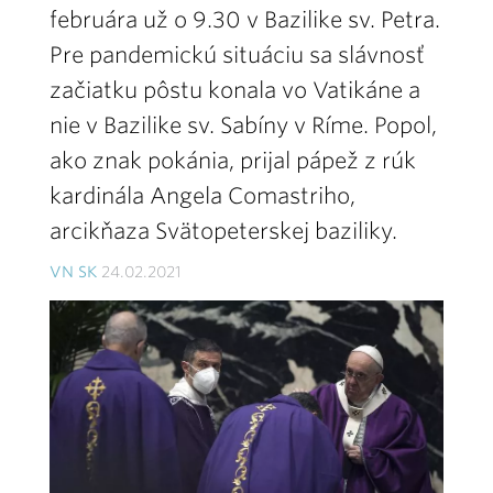
februára už o 9.30 v Bazilike sv. Petra.
Pre pandemickú situáciu sa slávnosť
začiatku pôstu konala vo Vatikáne a
nie v Bazilike sv. Sabíny v Ríme. Popol,
ako znak pokánia, prijal pápež z rúk
kardinála Angela Comastriho,
arcikňaza Svätopeterskej baziliky.
VN SK
24.02.2021