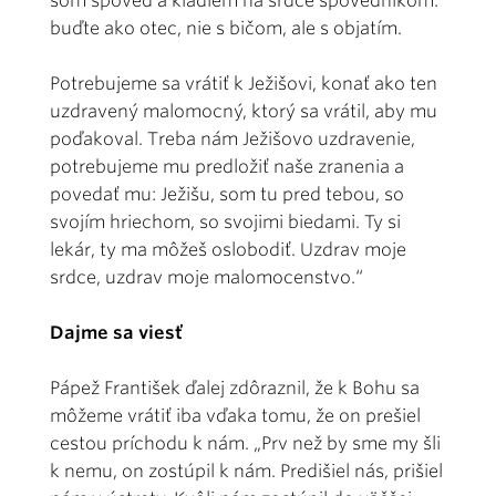
som spoveď a kladiem na srdce spovedníkom:
buďte ako otec, nie s bičom, ale s objatím.
Potrebujeme sa vrátiť k Ježišovi, konať ako ten
uzdravený malomocný, ktorý sa vrátil, aby mu
poďakoval. Treba nám Ježišovo uzdravenie,
potrebujeme mu predložiť naše zranenia a
povedať mu: Ježišu, som tu pred tebou, so
svojím hriechom, so svojimi biedami. Ty si
lekár, ty ma môžeš oslobodiť. Uzdrav moje
srdce, uzdrav moje malomocenstvo.“
Dajme sa viesť
Pápež František ďalej zdôraznil, že k Bohu sa
môžeme vrátiť iba vďaka tomu, že on prešiel
cestou príchodu k nám. „Prv než by sme my šli
k nemu, on zostúpil k nám. Predišiel nás, prišiel