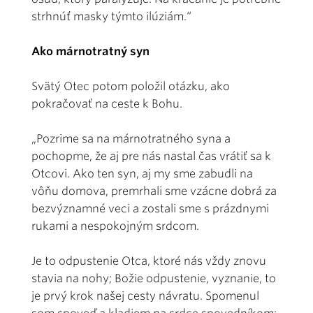
strhnúť masky týmto ilúziám.“
Ako márnotratný syn
Svätý Otec potom položil otázku, ako
pokračovať na ceste k Bohu.
„Pozrime sa na márnotratného syna a
pochopme, že aj pre nás nastal čas vrátiť sa k
Otcovi. Ako ten syn, aj my sme zabudli na
vôňu domova, premrhali sme vzácne dobrá za
bezvýznamné veci a zostali sme s prázdnymi
rukami a nespokojným srdcom.
Je to odpustenie Otca, ktoré nás vždy znovu
stavia na nohy; Božie odpustenie, vyznanie, to
je prvý krok našej cesty návratu. Spomenul