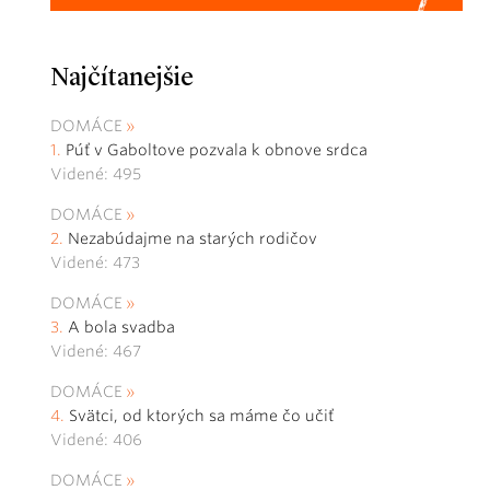
Najčítanejšie
DOMÁCE
Púť v Gaboltove pozvala k obnove srdca
Videné: 495
DOMÁCE
Nezabúdajme na starých rodičov
Videné: 473
DOMÁCE
A bola svadba
Videné: 467
DOMÁCE
Svätci, od ktorých sa máme čo učiť
Videné: 406
DOMÁCE