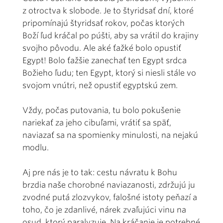
z otroctva k slobode. Je to štyridsať dní, ktoré
pripomínajú štyridsať rokov, počas ktorých
Boží ľud kráčal po púšti, aby sa vrátil do krajiny
svojho pôvodu. Ale aké ťažké bolo opustiť
Egypt! Bolo ťažšie zanechať ten Egypt srdca
Božieho ľudu; ten Egypt, ktorý si niesli stále vo
svojom vnútri, než opustiť egyptskú zem.
Vždy, počas putovania, tu bolo pokušenie
nariekať za jeho cibuľami, vrátiť sa späť,
naviazať sa na spomienky minulosti, na nejakú
modlu.
Aj pre nás je to tak: cestu ná­vratu k Bohu
brzdia naše chorobné naviazanosti, zdržujú ju
zvodné putá zlozvykov, falošné istoty peňazí a
toho, čo je zdanlivé, nárek zvaľujúci vinu na
osud, ktorý paralyzuje. Na kráčanie je potrebné