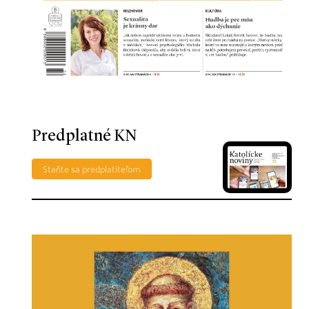
Predplatné KN
Staňte sa predplatiteľom