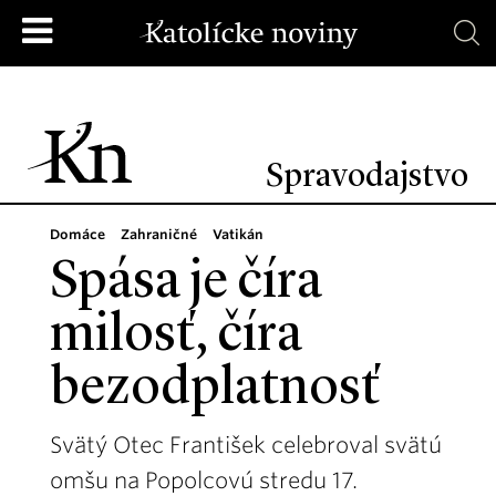
Spravodajstvo
Domáce
Zahraničné
Vatikán
Spása je číra
milosť, číra
bezodplatnosť
Svätý Otec František celebroval svätú
omšu na Popolcovú stredu 17.