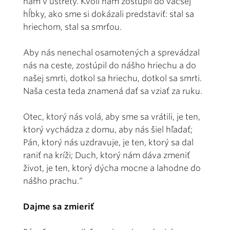
nám v ústrety. Kvôli nám zostúpil do väčšej
hĺbky, ako sme si dokázali predstaviť: stal sa
hriechom, stal sa smrťou.
Aby nás nenechal osamotených a sprevádzal
nás na ceste, zostúpil do nášho hriechu a do
našej smrti, dotkol sa hriechu, dotkol sa smrti.
Naša cesta teda znamená dať sa vziať za ruku.
Otec, ktorý nás volá, aby sme sa vrátili, je ten,
ktorý vychá­dza z domu, aby nás šiel hľadať;
Pán, ktorý nás uzdravuje, je ten, ktorý sa dal
raniť na kríži; Duch, ktorý nám dáva zmeniť
život, je ten, ktorý dýcha mocne a lahodne do
nášho prachu.“
Dajme sa zmieriť