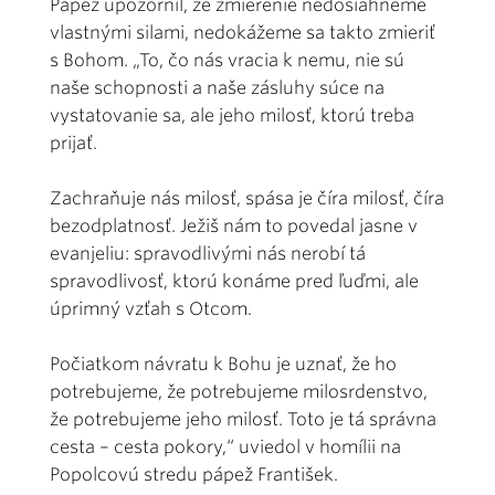
Pápež upozornil, že zmierenie nedosiahneme
vlastnými silami, nedoká­žeme sa takto zmieriť
s Bohom. „To, čo nás vracia k nemu, nie sú
naše schopnosti a naše zásluhy súce na
vystatovanie sa, ale jeho milosť, ktorú treba
prijať.
Zachraňuje nás milosť, spása je číra milosť, číra
bezodplatnosť. Ježiš nám to povedal jasne v
evanjeliu: spravodlivými nás nerobí tá
spravodlivosť, ktorú konáme pred ľuďmi, ale
úprimný vzťah s Otcom.
Počiatkom návratu k Bohu je uznať, že ho
potrebujeme, že potrebujeme milosrdenstvo,
že potrebujeme jeho milosť. Toto je tá správna
cesta – cesta pokory,“ uviedol v homí­lii na
Popolcovú stredu pápež František.