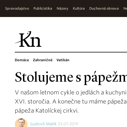
Spravodajstvo
Publicistika
Názory
Kultúra
Duchovná obnova
Ne
Domáce
Zahraničné
Vatikán
Stolujeme s pápežmi
V našom letnom cykle o jedlách a kuchyni
XVI. storočia. A konečne tu máme pápeža 
pápeža Katolíckej cirkvi.
Ľudovít Malík
23.07.2019