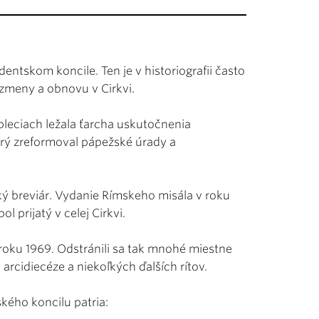
ntskom koncile. Ten je v historiografii často
zmeny a obnovu v Cirkvi.
h pleciach ležala ťarcha uskutočnenia
orý zreformoval pápežské úrady a
ý breviár. Vydanie Rímskeho misála v roku
l prijatý v celej Cirkvi.
roku 1969. Odstránili sa tak mnohé miestne
rcidiecéze a niekoľkých ďalších rítov.
kého koncilu patria: