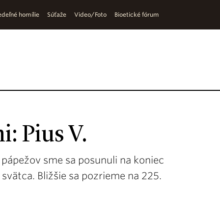
deľné homílie
Súťaže
Video/Foto
Bioetické fórum
: Pius V.
 pápežov sme sa posunuli na koniec
svätca. Bližšie sa pozrieme na 225.