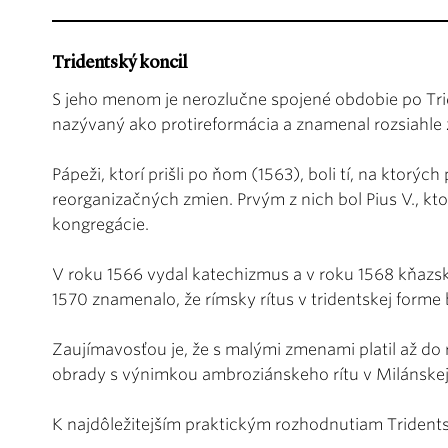
Tridentský koncil
S jeho menom je nerozlučne spojené obdobie po Tride
nazývaný ako protireformácia a znamenal rozsiahle 
Pápeži, ktorí prišli po ňom (1563), boli tí, na ktorýc
reorganizačných zmien. Prvým z nich bol Pius V., kt
kongregácie.
V roku 1566 vydal katechizmus a v roku 1568 kňazsk
1570 znamenalo, že rímsky rítus v tridentskej forme bo
Zaujímavosťou je, že s malými zmenami platil až do 
obrady s výnimkou ambroziánskeho rítu v Milánskej a
K najdôležitejším praktickým rozhodnutiam Tridents