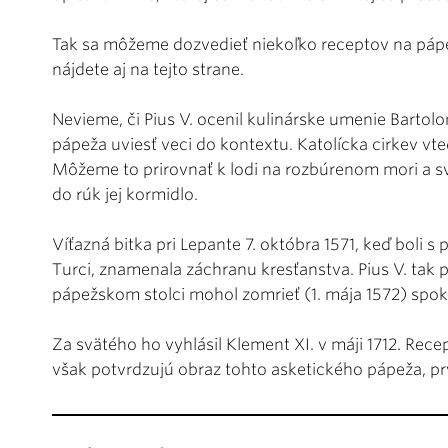
Tak sa môžeme dozvedieť niekoľko receptov na pápe
nájdete aj na tejto strane.
Nevieme, či Pius V. ocenil kulinárske umenie Barto
pápeža uviesť veci do kontextu. Katolícka cirkev vte
Môžeme to prirovnať k lodi na rozbúrenom mori a sv.
do rúk jej kormidlo.
Víťazná bitka pri Lepante 7. októbra 1571, keď boli
Turci, znamenala záchranu kresťanstva. Pius V. tak 
pápežskom stolci mohol zomrieť (1. mája 1572) spok
Za svätého ho vyhlásil Klement XI. v máji 1712. Rec
však potvrdzujú obraz tohto asketického pápeža, p