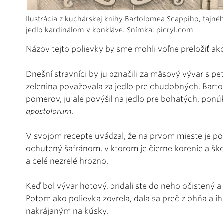
Ilustrácia z kuchárskej knihy Bartolomea Scappiho, tajné
jedlo kardinálom v konkláve. Snímka: picryl.com
Názov tejto polievky by sme mohli voľne preložiť ak
Dnešní stravníci by ju označili za mäsový vývar s pe
zelenina považovala za jedlo pre chudobných. Bar
pomerov, ju ale povýšil na jedlo pre bohatých, pon
apostolorum
.
V svojom recepte uvádzal, že na prvom mieste je p
ochutený šafránom, v ktorom je čierne korenie a škor
a celé nezrelé hrozno.
Keď bol vývar hotový, pridali ste do neho očistený a
Potom ako polievka zovrela, dala sa preč z ohňa a 
nakrájaným na kúsky.