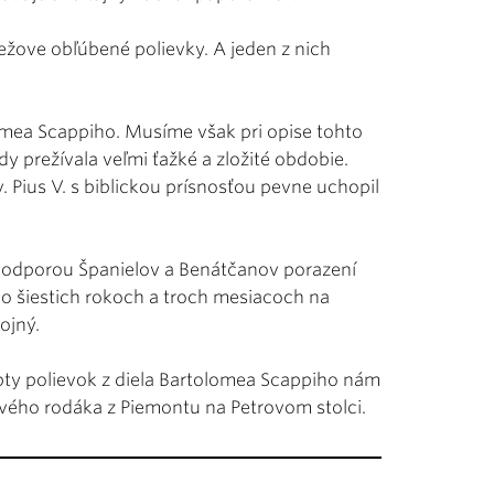
žove obľúbené polievky. A jeden z nich
lomea Scappiho. Musíme však pri opise tohto
dy prežívala veľmi ťažké a zložité obdobie.
 Pius V. s biblickou prísnosťou pevne uchopil
 s podporou Španielov a Benátčanov porazení
po šiestich rokoch a troch mesiacoch na
ojný.
epty polievok z diela Bartolomea Scappiho nám
rvého rodáka z Piemontu na Petrovom stolci.