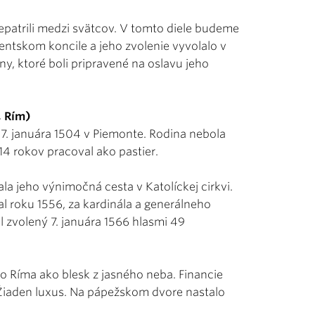
nepatrili medzi svätcov. V tomto diele budeme
dentskom koncile a jeho zvolenie vyvolalo v
y, ktoré boli pripravené na oslavu jeho
, Rím)
7. januára 1504 v Piemonte. Rodina nebola
4 rokov pracoval ako pastier.
a jeho výnimočná cesta v Katolíckej cirkvi.
l roku 1556, za kardinála a generálneho
 zvolený 7. januára 1566 hlasmi 49
o Ríma ako blesk z jasného neba. Financie
Žiaden luxus. Na pápežskom dvore nastalo