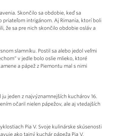
venia. Skončilo sa obdobie, keď sa
priateľom intrigánom. Aj Rimania, ktorí boli
i, že sa pre nich skončilo obdobie osláv a
rsnom slamníku. Postil sa alebo jedol veľmi
echom“ v jedle bolo oslie mlieko, ktoré
 kamene a pápež z Piemontu mal s nimi
l ju jeden z najvýznamnejších kuchárov 16.
ím očaril nielen pápežov, ale aj vtedajších
klostiach Pia V. Svoje kulinárske skúsenosti
stavuje ako tajný kuchár pápeža Pia V.