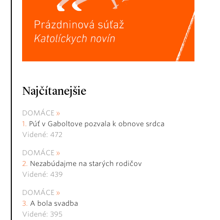
Najčítanejšie
DOMÁCE
Púť v Gaboltove pozvala k obnove srdca
Videné: 472
DOMÁCE
Nezabúdajme na starých rodičov
Videné: 439
DOMÁCE
A bola svadba
Videné: 395