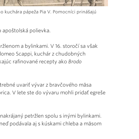
ho kuchára pápeža Pia V. Pomocníci prinášajú
o apoštolská polievka.
tržlenom a bylinkami. V 16. storočí sa však
tolomeo Scappi, kuchár z chudobných
úkajúc rafinované recepty ako
Brodo
otrebné uvariť vývar z bravčového mäsa
ica. V lete ste do vývaru mohli pridať egreše
 nakrájaný petržlen spolu s inými bylinkami.
ihneď podávala aj s kúskami chleba a mäsom