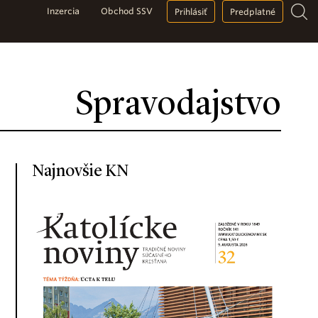
Inzercia
Obchod SSV
Prihlásiť
Predplatné
Spravodajstvo
Najnovšie KN