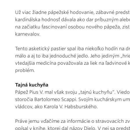
Už viac žiadne pápežské hodovanie, zábavné predsta
kardinálska hodnosť dávala ako dar príbuzným alebo 
na začiatku fascinovaní osobou nového pápeža, zistil
karnevalov.
Tento asketický pastier spal iba niekoľko hodín na d
málo a aj to iba jednoduché jedlo. Jeho jediným „hri
vtedajšia medicína považovala za liek na ľadvinové
problém.
Tajná kuchyňa
Pápež Pius V. mal však svoju „tajnú kuchyňu“. Viedo
storočia Bartolomeo Scappi. Svojím kuchárskym umen
vládcov, ako Karola V. Habsburského.
Práve jemu vďačíme za informácie o stravovacích zvy
opísal v knihe, ktorej dal názov Dielo. V nej sa pred