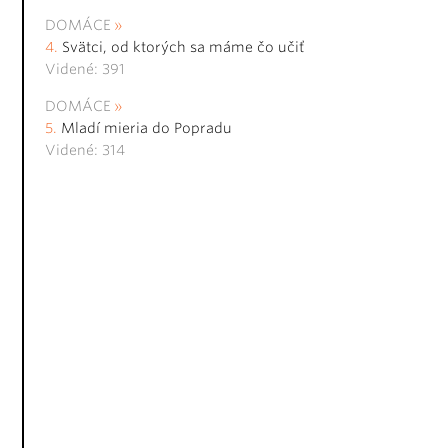
DOMÁCE
Svätci, od ktorých sa máme čo učiť
Videné: 391
DOMÁCE
Mladí mieria do Popradu
Videné: 314