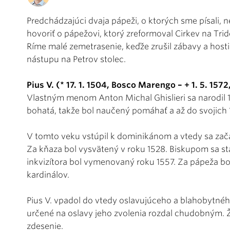
Predchádzajúci dvaja pápeži, o ktorých sme písali, 
hovoriť o pápežovi, ktorý zreformoval Cirkev na Tri
Ríme malé zemetrasenie, keďže zrušil zábavy a hostin
nástupu na Petrov stolec.
Pius V. (* 17. 1. 1504, Bosco Marengo – + 1. 5. 1572
Vlastným menom Anton Michal Ghislieri sa narodil 1
bohatá, takže bol naučený pomáhať a až do svojich 1
V tomto veku vstúpil k dominikánom a vtedy sa začal
Za kňaza bol vysvätený v roku 1528. Biskupom sa sta
inkvizítora bol vymenovaný roku 1557. Za pápeža bol
kardinálov.
Pius V. vpadol do vtedy oslavujúceho a blahobytnéh
určené na oslavy jeho zvolenia rozdal chudobným. 
zdesenie.