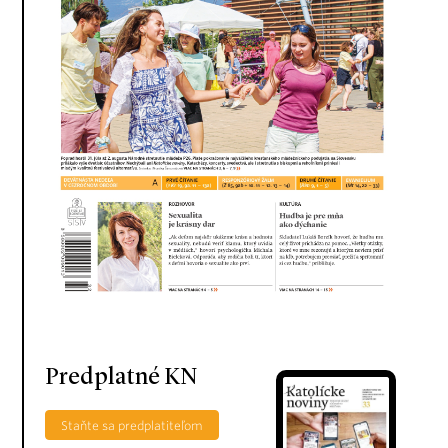
Predplatné KN
Staňte sa predplatiteľom