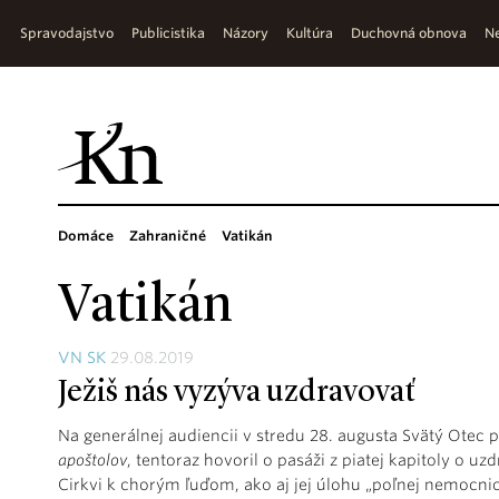
Spravodajstvo
Publicistika
Názory
Kultúra
Duchovná obnova
Ne
Domáce
Zahraničné
Vatikán
Vatikán
VN SK
29.08.2019
Ježiš nás vyzýva uzdravovať
Na generálnej audiencii v stredu 28. augusta Svätý Ote
apoštolov
, tentoraz hovoril o pasáži z piatej kapitoly o 
Cirkvi k chorým ľuďom, ako aj jej úlohu „poľnej nemocnic