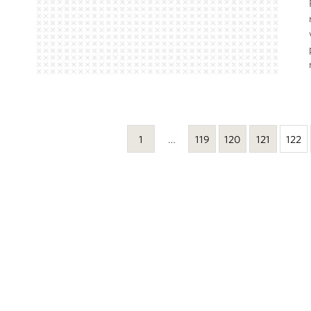
1
…
119
120
121
122