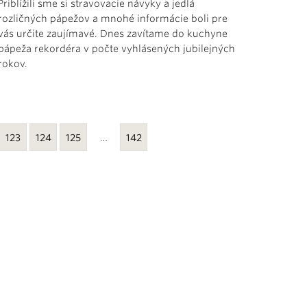
Priblížili sme si stravovacie návyky a jedlá
rozličných pápežov a mnohé informácie boli pre
vás určite zaujímavé. Dnes zavítame do kuchyne
pápeža rekordéra v počte vyhlásených jubilejných
rokov.
123
124
125
…
142