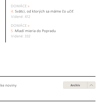
DOMÁCE
Svätci, od ktorých sa máme čo učiť
Videné: 412
DOMÁCE
Mladí mieria do Popradu
Videné: 332
cke noviny
Archív