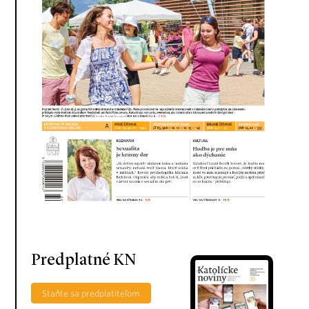
Predplatné KN
Staňte sa predplatiteľom