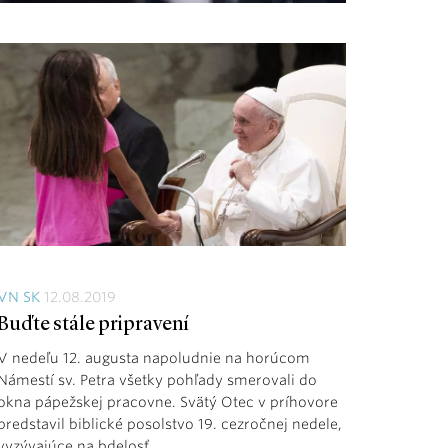
VN SK
12.08.2019
Buďte stále pripravení
V nedeľu 12. augusta napoludnie na horúcom
Námestí sv. Petra všetky pohľady smerovali do
okna pápežskej pracovne. Svätý Otec v príhovore
predstavil biblické posolstvo 19. cezročnej nedele,
vyzývajúce na bdelosť.