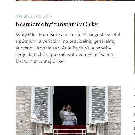
VN SK
26.08.2019
Nesmieme byť turistami v Cirkvi
Svätý Otec František sa v stredu 21. augusta stretol
s pútnikmi a veriacimi na pravidelnej generálnej
audiencii. Konala sa v Aule Pavla VI. a pápež v
svojej katechéze pokračoval v zamýšľaní sa nad
životom prvotnej Cirkvi.