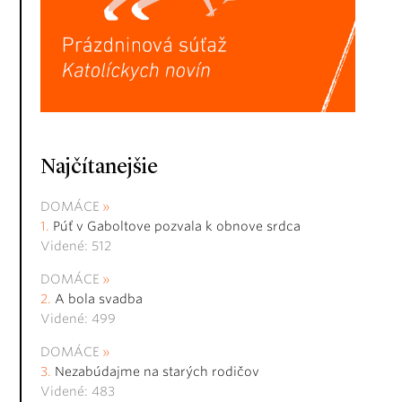
Najčítanejšie
DOMÁCE
Púť v Gaboltove pozvala k obnove srdca
Videné: 512
DOMÁCE
A bola svadba
Videné: 499
DOMÁCE
Nezabúdajme na starých rodičov
Videné: 483