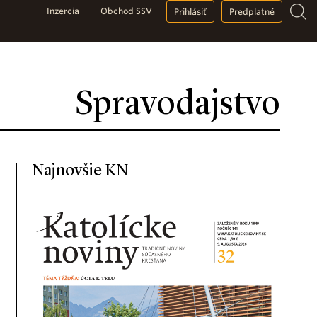
Inzercia
Obchod SSV
Prihlásiť
Predplatné
Spravodajstvo
Najnovšie KN