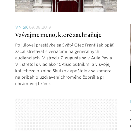
VN SK
09.08.2019
Vzývajme meno, ktoré zachraňuje
Po júlovej prestávke sa Svätý Otec František opäť
začal stretávať s veriacimi na generálnych
audienciách. V stredu 7. augusta sa v Aule Pavla
VI. stretol s viac ako 10-tisíc pútnikmi a v svojej
katechéze o knihe Skutkov apoštolov sa zameral
na príbeh o uzdravení chromého žobráka pri
chrámovej bráne.