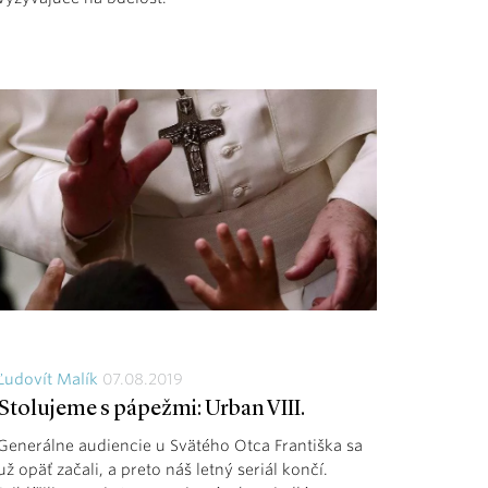
Ľudovít Malík
07.08.2019
Stolujeme s pápežmi: Urban VIII.
Generálne audiencie u Svätého Otca Františka sa
už opäť začali, a preto náš letný seriál končí.