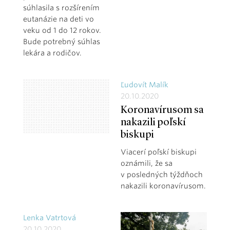
súhlasila s rozšírením
eutanázie na deti vo
veku od 1 do 12 rokov.
Bude potrebný súhlas
lekára a rodičov.
Ľudovít Malík
20.10.2020
Koronavírusom sa
nakazili poľskí
biskupi
Viacerí poľskí biskupi
oznámili, že sa
v posledných týždňoch
nakazili koronavírusom.
Lenka Vatrtová
20.10.2020