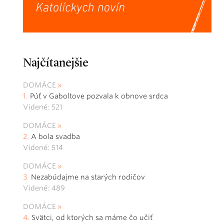
Najčítanejšie
DOMÁCE
Púť v Gaboltove pozvala k obnove srdca
Videné: 521
DOMÁCE
A bola svadba
Videné: 514
DOMÁCE
Nezabúdajme na starých rodičov
Videné: 489
DOMÁCE
Svätci, od ktorých sa máme čo učiť