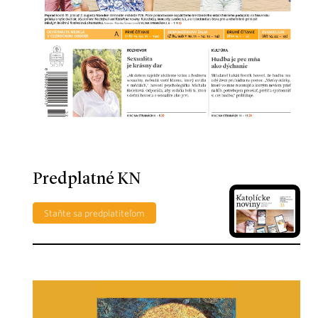
Predplatné KN
Staňte sa predplatiteľom