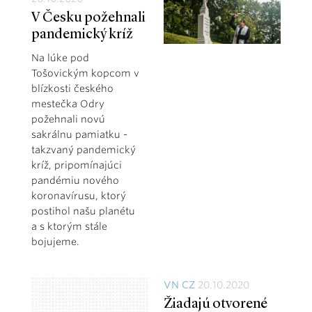
V Česku požehnali
pandemický kríž
Na lúke pod
Tošovickým kopcom v
blízkosti českého
mestečka Odry
požehnali novú
sakrálnu pamiatku -
takzvaný pandemický
kríž, pripomínajúci
pandémiu nového
koronavírusu, ktorý
postihol našu planétu
a s ktorým stále
bojujeme.
VN CZ
20.10.2020
Žiadajú otvorené