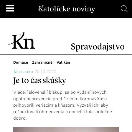
Spravodajstvo
Domáce
Zahraničné
Vatikán
Ján Lauko
20.10.2020
Je to čas skúšky
Viacerí slovenskí biskupi sa po vydaní nových
opatrení prevencie pred šírením koronavírusu
prihovorili veriacim a kňazom. Vyzvali ich, aby
rešpektovali obmedzenia a docielili tak spoločné
dobro.