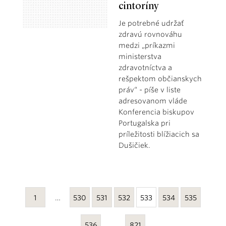
cintoríny
Je potrebné udržať
zdravú rovnováhu
medzi „príkazmi
ministerstva
zdravotníctva a
rešpektom občianskych
práv“ - píše v liste
adresovanom vláde
Konferencia biskupov
Portugalska pri
príležitosti blížiacich sa
Dušičiek.
1
…
530
531
532
533
534
535
536
…
821