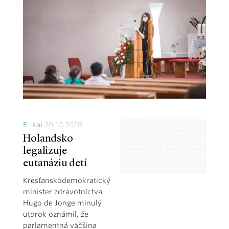
E- kai
20.10.2020
Holandsko
legalizuje
eutanáziu detí
Kresťanskodemokratický
minister zdravotníctva
Hugo de Jonge minulý
utorok oznámil, že
parlamentná väčšina