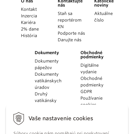
O nás
Kontaktujte
Katolícke
nás
noviny
Kontakt
Staň sa
Aktuálne
Inzercia
reportérom
číslo
Kariéra
KN
2% dane
Podporte nás
História
Darujte nás
Dokumenty
Obchodné
podmienky
Dokumenty
Digitálne
pápežov
vydanie
Dokumenty
Obchodné
vatikánskych
podmienky
úradov
GDPR
Druhý
Používanie
vatikánsky
cookies
koncil
Dokumenty
Vaše nastavenie cookies
KBS
Kódex
Súbory cookie nám pomáhajú pri poskytovaní
kánonického