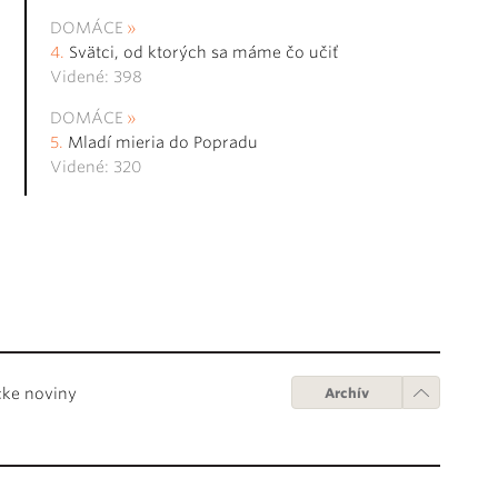
DOMÁCE
Svätci, od ktorých sa máme čo učiť
Videné: 398
DOMÁCE
Mladí mieria do Popradu
Videné: 320
cke noviny
Archív