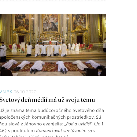
VN SK
06.10.2020
Svetový deň médií má už svoju tému
Už je známa téma budúcoročného Svetového dňa
spoločenských komunikačných prostriedkov. Sú
ňou slová z Jánovho evanjelia: „
Poď a uvidíš!
“ (
Jn
1,
46) s podtitulom
Komunikovať stretávaním sa s