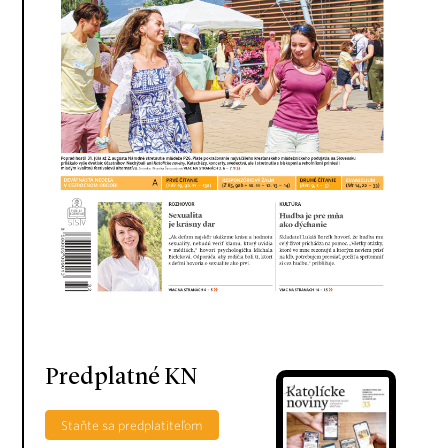
Predplatné KN
Staňte sa predplatiteľom