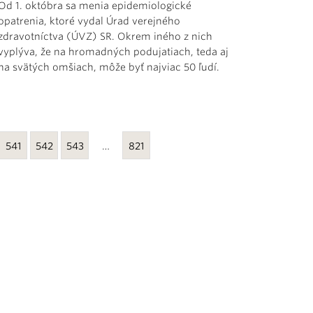
Od 1. októbra sa menia epidemiologické
opatrenia, ktoré vydal Úrad verejného
zdravotníctva (ÚVZ) SR. Okrem iného z nich
vyplýva, že na hromadných podujatiach, teda aj
na svätých omšiach, môže byť najviac 50 ľudí.
541
542
543
…
821