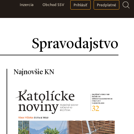
Inzercia
Obchod SSV
Prihlásiť
Predplatné
Spravodajstvo
Najnovšie KN