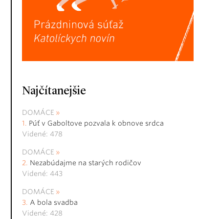
Najčítanejšie
DOMÁCE
Púť v Gaboltove pozvala k obnove srdca
Videné: 478
DOMÁCE
Nezabúdajme na starých rodičov
Videné: 443
DOMÁCE
A bola svadba
Videné: 428