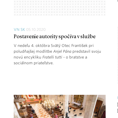
VN SK
05.10.2020
Postavenie autority spočíva v službe
V nedeľu 4. októbra Svätý Otec František pri
poludňajšej modlitbe
Anjel Pána
predstavil svoju
novú encykliku
Fratelli tutti
- o bratstve a
sociálnom priateľstve.