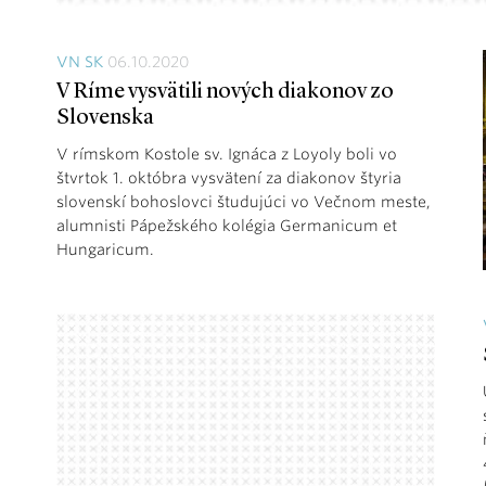
VN SK
06.10.2020
V Ríme vysvätili nových diakonov zo
Slovenska
V rímskom Kostole sv. Ignáca z Loyoly boli vo
štvrtok 1. októbra vysvätení za diakonov štyria
slovenskí bohoslovci študujúci vo Večnom meste,
alumnisti Pápežského kolégia Germanicum et
Hungaricum.