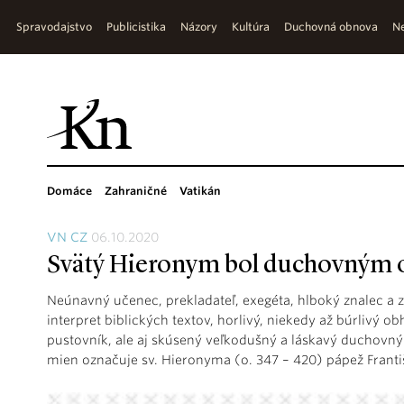
Spravodajstvo
Publicistika
Názory
Kultúra
Duchovná obnova
Ne
Domáce
Zahraničné
Vatikán
VN CZ
06.10.2020
Svätý Hieronym bol duchovným
Neúnavný učenec, prekladateľ, exegéta, hlboký znalec a z
interpret biblických textov, horlivý, niekedy až búrlivý 
pustovník, ale aj skúsený veľkodušný a láskavý duchovn
mien označuje sv. Hieronyma (o. 347 – 420) pápež Franti