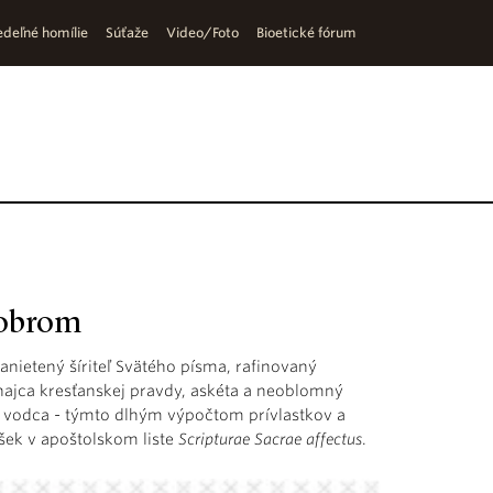
deľné homílie
Súťaže
Video/Foto
Bioetické fórum
 obrom
anietený šíriteľ Svätého písma, rafinovaný
obhajca kresťanskej pravdy, askéta a neoblomný
ý vodca - týmto dlhým výpočtom prívlastkov a
šek v apoštolskom liste
Scripturae Sacrae affectus
.