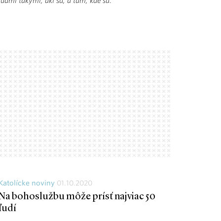
ľuďmi takými, akí sú, a tam, kde sú
.
Katolícke noviny
01.10.2020
Na bohoslužbu môže prísť najviac 50
ľudí