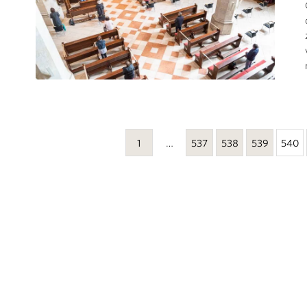
1
…
537
538
539
540